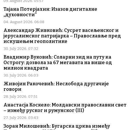
09. August 2026. 05:57
Тајана Потерјахин: Изазов дигиталне
„духовности”
04. August 2026. 06:08
Александар Живковић: Сусрет васељенског и
јерусалимског патријарха – Православље пред
искушењем геополитике
30. July 2026. 07:32
Владимир Вуковић: Соларни зид на путу ка
Острогу: дозвола за 67 мегавата на више од
милион квадрата
30. July 2026. 06:03
Живојин Ракочевић: Неслобода другачије
говори
28. July 2026. 07:51
Анастасја Коскело: Молдавски православни свет
– између руског и румунског (III)
27. July 2026. 03:43
Зоран Милошевић: Бугарска црква између