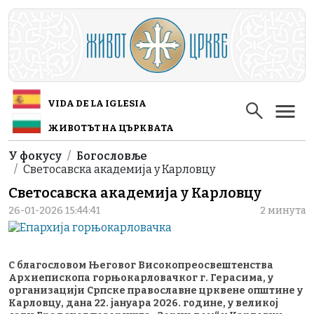
Skip to main content
VIDA DE LA IGLESIA
ЖИВОТЪТ НА ЦЪРКВАТА
Breadcrumb
У фокусу
Богословље
Светосавска академија у Карловцу
Светосавска академија у Карловцу
26-01-2026 15:44:41
2 минута
С благословом Његовог Високопреосвештенства
Архиепископа горњокарловачког г. Герасима, у
организацији Српске православне црквене општине у
Карловцу, дана 22. јануара 2026. године, у великој