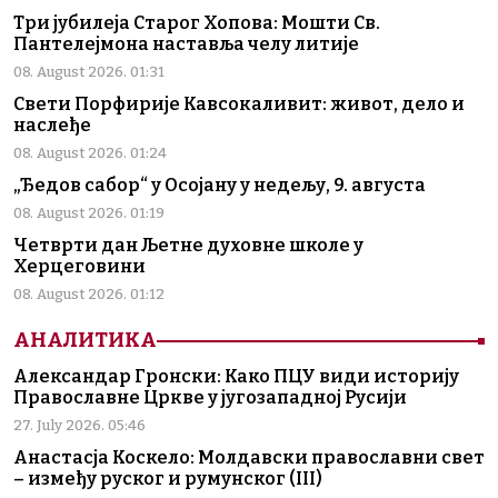
Три јубилеја Старог Хопова: Мошти Св.
Пантелејмона наставља челу литије
08. August 2026. 01:31
Свети Порфирије Кавсокаливит: живот, дело и
наслеђе
08. August 2026. 01:24
„Ђедов сабор“ у Осојану у недељу, 9. августа
08. August 2026. 01:19
Четврти дан Љетне духовне школе у
Херцеговини
08. August 2026. 01:12
АНАЛИТИКА
Александар Гронски: Како ПЦУ види историју
Православне Цркве у југозападној Русији
27. July 2026. 05:46
Анастасја Коскело: Молдавски православни свет
– између руског и румунског (III)