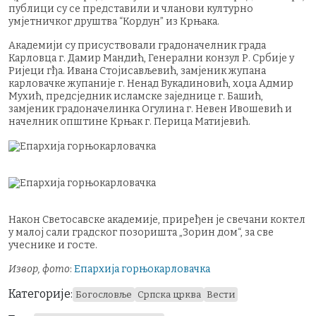
публици су се представили и чланови културно
умјетничког друштва “Кордун” из Крњака.
Академији су присуствовали градоначелник града
Карловца г. Дамир Мандић, Генерални конзул Р. Србије у
Ријеци гђа. Ивана Стојисављевић, замјеник жупана
карловачке жупаније г. Ненад Вукадиновић, хоџа Адмир
Мухић, предсједник исламске заједнице г. Башић,
замјеник градоначелинка Огулина г. Невен Ивошевић и
начелник општине Крњак г. Перица Матијевић.
Након Светосавске академије, приређен је свечани коктел
у малој сали градског позоришта „Зорин дом“, за све
учеснике и госте.
Извор, фото
:
Епархија горњокарловачка
Категорије:
Богословље
Српска црква
Вести