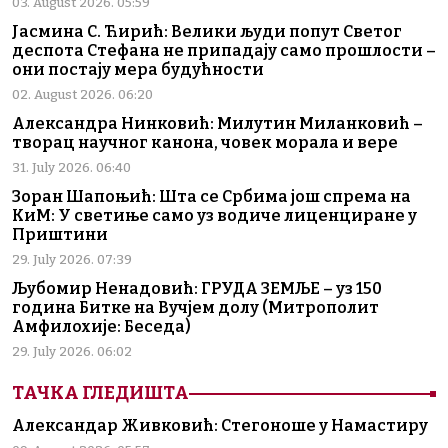
03. August 2026. 05:59
Јасмина С. Ћирић: Велики људи попут Светог
деспота Стефана не припадају само прошлости –
они постају мера будућности
02. August 2026. 06:20
Александра Нинковић: Милутин Миланковић –
творац научног канона, човек морала и вере
31. July 2026. 06:40
Зоран Шапоњић: Шта се Србима још спрема на
КиМ: У светиње само уз водиче лиценциране у
Приштини
29. July 2026. 07:39
Љубомир Ненадовић: ГРУДА ЗЕМЉЕ – уз 150
година Битке на Вучјем долу (Митрополит
Амфилохије: Беседа)
29. July 2026. 06:02
ТАЧКА ГЛЕДИШТА
Александар Живковић: Стегоноше у Намастиру