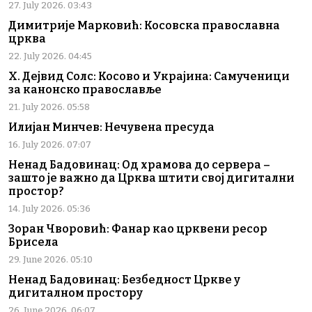
27. July 2026. 03:43
Димитрије Марковић: Косовска православна
црква
22. July 2026. 04:45
Х. Дејвид Солс: Косово и Украјина: Самученици
за канонско православље
21. July 2026. 05:58
Илијан Минчев: Нечувена пресуда
16. July 2026. 07:07
Ненад Бадовинац: Од храмова до сервера –
зашто је важно да Црква штити свој дигитални
простор?
14. July 2026. 05:36
Зоран Чворовић: Фанар као црквени ресор
Брисела
29. June 2026. 05:10
Ненад Бадовинац: Безбедност Цркве у
дигиталном простору
26. June 2026. 06:07