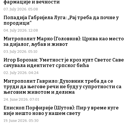
фармације и вечности
07. July 2026. 05:08
Попадија Габријела Луга: „Рај треба да почне у
породици“
04. July 2026. 12:08
Митрополит Марко (Головков): Црква као место
за дијалог, љубав и живот
03. July 2026. 05:10
Игор Борозан: Уметност је кроз култ Светог Саве
сачувала идентитет српског бића
02. July 2026. 04:24
Митрополит Гаврило: Духовник треба да се
труди да његове речи не буду у супротности са
његовим животом и делима
24. June 2026. 07:01
Епископ Порфирије (Шутов): Пир у време куге
није нешто ново у нашем свету
19. June 2026. 05:30