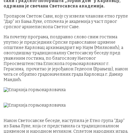
сали Градског позоришта „Зорин дом“ у Карловцу,
одржана је свечана Светосавска академија.
Тропаром Светом Сави, коју су извели чланови етно групе
“Дар” из Бања Луке, отпочела је академија у част првог
српског архиепископа Светог Саве.
На почетку програма, поздравно слово свим гостима
упутио је предсједник Српске православне црквене
општине Карловац архимандрит мр Наум (Милковић), а
овогодишњу традиционалну Светосавску беседу пред
уваженим гостима, по благослову Његовог
Преосвештенства Епископа горњокарловачког г.
Герасима, прочитао је јерођакон Гедеоон (Врањеш), након
чега се обратио градоначелник града Карловца г. Дамир
Мандић.
Након Светосавске беседе, наступила је Етно група “Дар”
из Бања Луке, која се представила са традиционалном
црквеном и народном музиком. Сплетом народних игара,