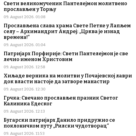
Свети великомученик Пантелејмон молитвено
прослављен у Торњу
09. August 2026. 01:08
Прослављена слава храма Свете Петке у Лапљем
селу – Архимандрит Андреј: „Црква је изнад
времена!“
09. August 2026. 01:04
Патријарх Порфирије: Свети Пантелејмон је све
лечио именом Христовим
09. August 2026. 12:58
Хиљаде верника на молитви у Почајевској лаври
док власти настоје да затворе манастир
09. August 2026. 12:30
Грчка: Свечано прослављен празник Светог
Калиника Едеског
09. August 2026. 12:13
Бугарски патријарх Данило придружио се
поклоничком путу „Рилски чудотворац“
09. August 2026. 11:53