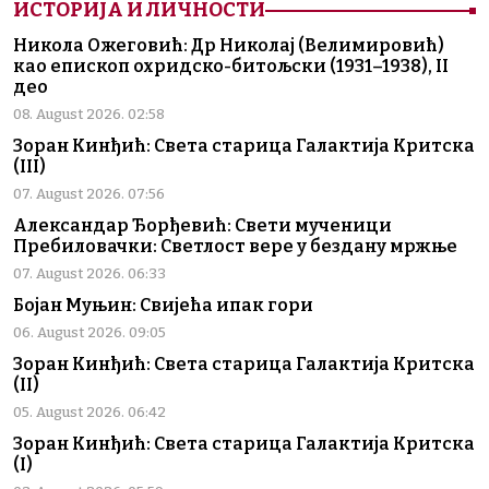
ИСТОРИЈА И ЛИЧНОСТИ
Никола Ожеговић: Др Николај (Велимировић)
као епископ охридско-битољски (1931–1938), II
део
08. August 2026. 02:58
Зоран Кинђић: Света старица Галактија Критска
(III)
07. August 2026. 07:56
Александар Ђорђевић: Свети мученици
Пребиловачки: Светлост вере у бездану мржње
07. August 2026. 06:33
Бојан Муњин: Свијећа ипак гори
06. August 2026. 09:05
Зоран Кинђић: Света старица Галактија Критска
(II)
05. August 2026. 06:42
Зоран Кинђић: Света старица Галактија Критска
(I)