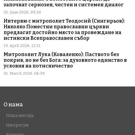
започнат сериозен, честен и системен диалог
25. June 2026. 09:24
Интервю с митрополит Теодосий (Снигирьов):
Няколко Поместни православни църкви
предлагат достойно място за провеждане на
истински Всеправославен събор
19. April 2026. 12:15
Митрополит Лука (Коваленко): Паството без
покрив, но не без Бога: за духовното единство в
условия на потисничество
01. March 2026. 06:39
О нама
Наша мисија
Импресум
Контакт