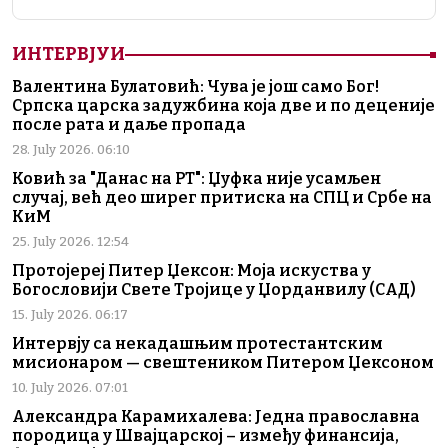
ИНТЕРВЈУИ
Валентина Булатовић: Чува је још само Бог!
Српска царска задужбина која две и по деценије
после рата и даље пропада
28. July 2026. 06:10
Ковић за "Данас на РТ": Џуфка није усамљен
случај, већ део ширег притиска на СПЦ и Србе на
КиМ
25. July 2026. 12:54
Протојереј Питер Џексон: Моја искуства у
Богословији Свете Тројице у Џорданвилу (САД)
15. July 2026. 06:17
Интервју са некадашњим протестантским
мисионаром — свештеником Питером Џексоном
10. July 2026. 07:01
Александра Карамихалева: Једна православна
породица у Швајцарској – између финансија,