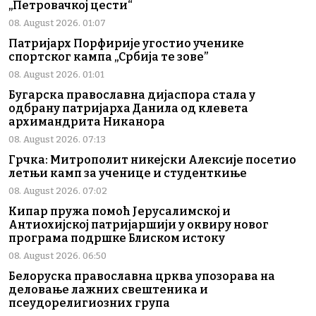
„Петровачкој цести“
08. August 2026. 01:07
Патријарх Порфирије угостио ученике
спортског кампа „Србија те зове”
08. August 2026. 01:01
Бугарска православна дијаспора стала у
одбрану патријарха Данила од клевета
архимандрита Никанора
08. August 2026. 07:13
Грчка: Митрополит никејски Алексије посетио
летњи камп за ученице и студенткиње
08. August 2026. 07:02
Кипар пружа помоћ Јерусалимској и
Антиохијској патријаршији у оквиру новог
програма подршке Блиском истоку
08. August 2026. 06:50
Белоруска православна црква упозорава на
деловање лажних свештеника и
псеудорелигиозних група