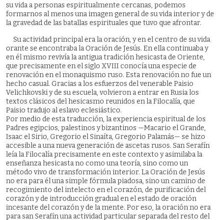
su vida a personas espiritualmente cercanas, podemos
formarnos al menos una imagen general de su vida interior y de
la gravedad de las batallas espirituales que tuvo que afrontar.
Su actividad principal era la oración, y en el centro de su vida
orante se encontraba la Oración de Jesús. En ella continuaba y
en él mismo revivía la antigua tradición hesicasta de Oriente,
que precisamente en el siglo XVIII conocía una especie de
renovación en el monaquismo ruso. Esta renovación no fue un
hecho casual. Gracias a los esfuerzos del venerable Paisio
Velichkovski y de su escuela, volvieron a entrar en Rusia los
textos clásicos del hesicasmo reunidos en la Filocalía, que
Paisio tradujo al eslavo eclesiástico.
Por medio de esta traducción, la experiencia espiritual de los
Padres egipcios, palestinos y bizantinos —Macario el Grande,
Isaac el Sirio, Gregorio el Sinaíta, Gregorio Palamás— se hizo
accesible a una nueva generación de ascetas rusos. San Serafín
leía la Filocalía precisamente en este contexto y asimilaba la
enseñanza hesicasta no como una teoría, sino como un
método vivo de transformación interior. La Oración de Jesús
no era para él una simple fórmula piadosa, sino un camino de
recogimiento del intelecto en el corazón, de purificación del
corazón y de introducción gradual en el estado de oración
incesante del corazón y de la mente. Por eso, la oración no era
para san Serafín una actividad particular separada del resto del