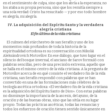
en el sentimiento de culpa, sino que los abría a la esperanza; no
los ataba a su propia persona, sino que los remitía siempre a
una sola verdad: Cristo ha resucitado — y por eso todo hombre
es alegría, mi alegría.
IV. La adquisición del Espíritu Santo y la verdadera
alegría cristiana
El fin último de la vida cristiana
El culmen del stárchestvo de san Serafín y uno de los
momentos más profundos de toda la historia de la
espiritualidad ortodoxa es su conversación con Nikolái
Aleksándrovich Motovílov. En ese diálogo, que tuvo lugar en el
silencio del bosque invernal, el anciano de Sarov formuló con
palabras sencillas, pero de una precisión extrema, aquello que
se halla en el mismo centro de la vida cristiana. A la pregunta de
Motovílov acerca de en qué consiste el verdadero fin de la vida
cristiana, san Serafín respondió con palabras que se han
convertido en una de las formulaciones más célebres de la
teología ascética ortodoxa: «El verdadero fin de la vida cristiana
es la adquisición del Espíritu Santo de Dios». Con estas palabras
no disminuye la importancia de la ascesis, del ayuno, de la
oración y de las buenas obras, sino que las sitúa en su lugar
propio. Todas las prácticas ascéticas, todas las renuncias y
todos los esfuerzos de oración tienen sentido únicamente en