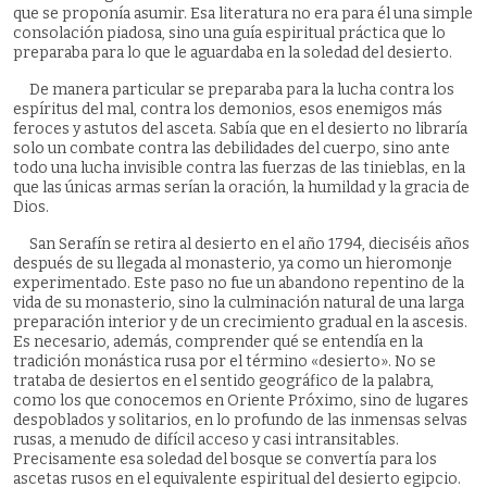
que se proponía asumir. Esa literatura no era para él una simple
consolación piadosa, sino una guía espiritual práctica que lo
preparaba para lo que le aguardaba en la soledad del desierto.
De manera particular se preparaba para la lucha contra los
espíritus del mal, contra los demonios, esos enemigos más
feroces y astutos del asceta. Sabía que en el desierto no libraría
solo un combate contra las debilidades del cuerpo, sino ante
todo una lucha invisible contra las fuerzas de las tinieblas, en la
que las únicas armas serían la oración, la humildad y la gracia de
Dios.
San Serafín se retira al desierto en el año 1794, dieciséis años
después de su llegada al monasterio, ya como un hieromonje
experimentado. Este paso no fue un abandono repentino de la
vida de su monasterio, sino la culminación natural de una larga
preparación interior y de un crecimiento gradual en la ascesis.
Es necesario, además, comprender qué se entendía en la
tradición monástica rusa por el término «desierto». No se
trataba de desiertos en el sentido geográfico de la palabra,
como los que conocemos en Oriente Próximo, sino de lugares
despoblados y solitarios, en lo profundo de las inmensas selvas
rusas, a menudo de difícil acceso y casi intransitables.
Precisamente esa soledad del bosque se convertía para los
ascetas rusos en el equivalente espiritual del desierto egipcio.