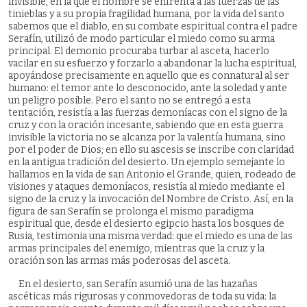
invisible, en la que el hombre se enfrenta a las fuerzas de las
tinieblas y a su propia fragilidad humana, por la vida del santo
sabemos que el diablo, en su combate espiritual contra el padre
Serafín, utilizó de modo particular el miedo como su arma
principal. El demonio procuraba turbar al asceta, hacerlo
vacilar en su esfuerzo y forzarlo a abandonar la lucha espiritual,
apoyándose precisamente en aquello que es connatural al ser
humano: el temor ante lo desconocido, ante la soledad y ante
un peligro posible. Pero el santo no se entregó a esta
tentación, resistía a las fuerzas demoníacas con el signo de la
cruz y con la oración incesante, sabiendo que en esta guerra
invisible la victoria no se alcanza por la valentía humana, sino
por el poder de Dios; en ello su ascesis se inscribe con claridad
en la antigua tradición del desierto. Un ejemplo semejante lo
hallamos en la vida de san Antonio el Grande, quien, rodeado de
visiones y ataques demoníacos, resistía al miedo mediante el
signo de la cruz y la invocación del Nombre de Cristo. Así, en la
figura de san Serafín se prolonga el mismo paradigma
espiritual que, desde el desierto egipcio hasta los bosques de
Rusia, testimonia una misma verdad: que el miedo es una de las
armas principales del enemigo, mientras que la cruz y la
oración son las armas más poderosas del asceta.
En el desierto, san Serafín asumió una de las hazañas
ascéticas más rigurosas y conmovedoras de toda su vida: la