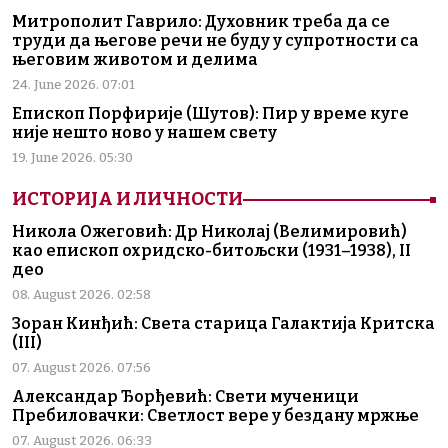
Митрополит Гаврило: Духовник треба да се
труди да његове речи не буду у супротности са
његовим животом и делима
24. June 2026. 07:01
Епископ Порфирије (Шутов): Пир у време куге
није нешто ново у нашем свету
19. June 2026. 05:30
ИСТОРИЈА И ЛИЧНОСТИ
Никола Ожеговић: Др Николај (Велимировић)
као епископ охридско-битољски (1931–1938), II
део
08. August 2026. 02:58
Зоран Кинђић: Света старица Галактија Критска
(III)
07. August 2026. 07:56
Александар Ђорђевић: Свети мученици
Пребиловачки: Светлост вере у бездану мржње
07. August 2026. 06:33