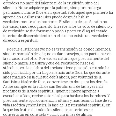
ortodoxa no nace del talento ni de la erudición, sino del
silencio. No se adquiere por la palabra, sino por una larga
permanencia ante Dios en la quietud. Sólo aquel que primero ha
aprendido a callar ante Dios puede después hablar
verdaderamente a los hombres. El silencio de san Serafín no
fue vacío, sino recogimiento. En esos años de voto de silencio y
de reclusión se fue formando poco a poco en él aquel estado
interior de discernimiento sin el cual no existe una verdadera
dirección espiritual.
Porque el stárchestvo no es transmisión de conocimientos,
sino transmisión de vida; no es dar consejos, sino participar en
la salvación del otro. Por eso es natural que precisamente del
silencio nazca la palabra y que del reclusorio nazca el
stárchestvo. La palabra del anciano tiene peso sólo cuando ha
sido purificada por un largo silencio ante Dios. Lo que durante
años maduró en la quietud debía ahora, por voluntad de la
Santísima Madre de Dios, convertirse en don para los demás.
Así se cumple en la vida de san Serafín una de las leyes más
profundas de la vida espiritual: quien primero aprende a
escuchar a Dios, recibe autoridad para hablar a los hombres. Y
precisamente aquí comienza la última y más fecunda fase de su
vida ascética y monástica: la fase de la paternidad espiritual, en
la que los frutos de todos los silencios anteriores se
convertirán en consuelo y guía para miles de almas.