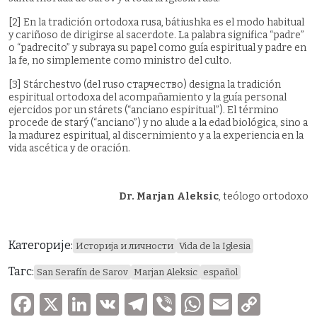
[2] En la tradición ortodoxa rusa, bátiushka es el modo habitual
y cariñoso de dirigirse al sacerdote. La palabra significa “padre”
o “padrecito” y subraya su papel como guía espiritual y padre en
la fe, no simplemente como ministro del culto.
[3] Stárchestvo (del ruso старчество) designa la tradición
espiritual ortodoxa del acompañamiento y la guía personal
ejercidos por un stárets (“anciano espiritual”). El término
procede de starý (“anciano”) y no alude a la edad biológica, sino a
la madurez espiritual, al discernimiento y a la experiencia en la
vida ascética y de oración.
Dr. Marjan Aleksic
, teólogo ortodoxo
Категорије:
Историја и личности
Vida de la Iglesia
Тагс:
San Serafín de Sarov
Marjan Aleksic
español
F
X
Li
V
T
V
W
E
C