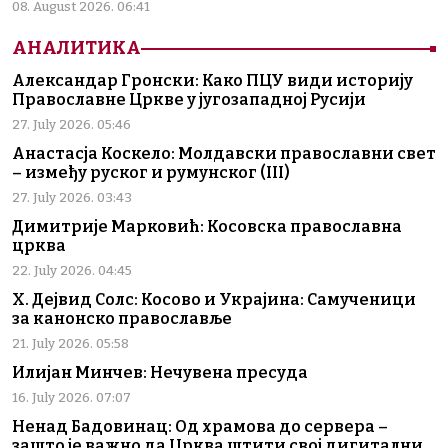
08. August 2026. 06:41
АНАЛИТИКА
Александар Гронски: Како ПЦУ види историју
Православне Цркве у југозападној Русији
27. July 2026. 05:46
Анастасја Коскело: Молдавски православни свет
– између руског и румунског (III)
27. July 2026. 03:43
Димитрије Марковић: Косовска православна
црква
22. July 2026. 04:45
Х. Дејвид Солс: Косово и Украјина: Самученици
за канонско православље
21. July 2026. 05:58
Илијан Минчев: Нечувена пресуда
16. July 2026. 07:07
Ненад Бадовинац: Од храмова до сервера –
зашто је важно да Црква штити свој дигитални