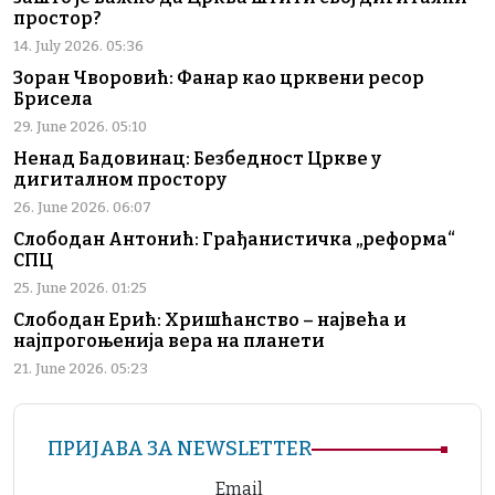
простор?
14. July 2026. 05:36
Зоран Чворовић: Фанар као црквени ресор
Брисела
29. June 2026. 05:10
Ненад Бадовинац: Безбедност Цркве у
дигиталном простору
26. June 2026. 06:07
Слободан Антонић: Грађанистичка „реформа“
СПЦ
25. June 2026. 01:25
Слободан Ерић: Хришћанство – највећа и
најпрогоњенија вера на планети
21. June 2026. 05:23
ПРИЈАВА ЗА NEWSLETTER
Email