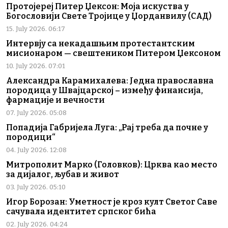
Протојереј Питер Џексон: Моја искуства у
Богословији Свете Тројице у Џорданвилу (САД)
15. July 2026. 06:17
Интервју са некадашњим протестантским
мисионаром — свештеником Питером Џексоном
10. July 2026. 07:01
Александра Карамихалева: Једна православна
породица у Швајцарској – између финансија,
фармације и вечности
07. July 2026. 05:08
Попадија Габријела Луга: „Рај треба да почне у
породици“
04. July 2026. 12:08
Митрополит Марко (Головков): Црква као место
за дијалог, љубав и живот
03. July 2026. 05:10
Игор Борозан: Уметност је кроз култ Светог Саве
сачувала идентитет српског бића
02. July 2026. 04:24