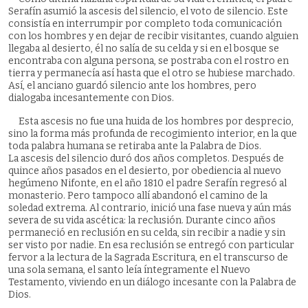
Serafín asumió la ascesis del silencio, el voto de silencio. Este
consistía en interrumpir por completo toda comunicación
con los hombres y en dejar de recibir visitantes, cuando alguien
llegaba al desierto, él no salía de su celda y si en el bosque se
encontraba con alguna persona, se postraba con el rostro en
tierra y permanecía así hasta que el otro se hubiese marchado.
Así, el anciano guardó silencio ante los hombres, pero
dialogaba incesantemente con Dios.
Esta ascesis no fue una huida de los hombres por desprecio,
sino la forma más profunda de recogimiento interior, en la que
toda palabra humana se retiraba ante la Palabra de Dios.
La ascesis del silencio duró dos años completos. Después de
quince años pasados en el desierto, por obediencia al nuevo
hegúmeno Nifonte, en el año 1810 el padre Serafín regresó al
monasterio. Pero tampoco allí abandonó el camino de la
soledad extrema. Al contrario, inició una fase nueva y aún más
severa de su vida ascética: la reclusión. Durante cinco años
permaneció en reclusión en su celda, sin recibir a nadie y sin
ser visto por nadie. En esa reclusión se entregó con particular
fervor a la lectura de la Sagrada Escritura, en el transcurso de
una sola semana, el santo leía íntegramente el Nuevo
Testamento, viviendo en un diálogo incesante con la Palabra de
Dios.