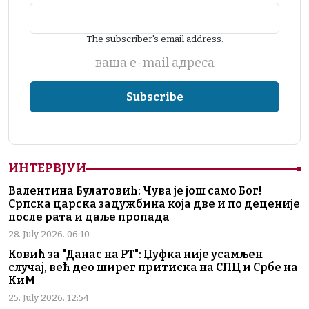
The subscriber's email address.
ваша е-mail адреса
ИНТЕРВЈУИ
Валентина Булатовић: Чува је још само Бог!
Српска царска задужбина која две и по деценије
после рата и даље пропада
28. July 2026. 06:10
Ковић за "Данас на РТ": Џуфка није усамљен
случај, већ део ширег притиска на СПЦ и Србе на
КиМ
25. July 2026. 12:54