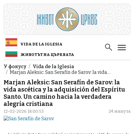
Skip to main content
VIDA DE LA IGLESIA
ЖИВОТЪТ НА ЦЪРКВАТА
Breadcrumb
У фокусу
Vida de la Iglesia
Marjan Aleksic: San Serafín de Sarov: la vida…
Marjan Aleksic: San Serafín de Sarov: la
vida ascética y la adquisición del Espíritu
Santo. Un camino hacia la verdadera
alegría cristiana
12-02-2026 18:00:53
24 минута