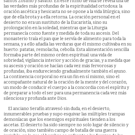
santos Zósimo y Savatio. En este ritmo de vida se revela una de
las verdades más profundas de la espiritualidad ortodoxa: la
oración ascética y hesicasta no se opone a la vida litúrgica, sino
que de ella brota y a ella retorna. La oración personal en el
desierto no era un sustituto de la Eucaristía, sino su
prolongación en la soledad, mientras que la Liturgia
permanecía como fuente y medida de toda su ascesis. Del
monasterio traía el pan que le servía de alimento para toda la
semana, y a ello añadía las verduras que él mismo cultivaba en su
huerto: patatas, remolacha, cebolla. Esta alimentación sencilla
formaba parte del mismo orden espiritual: una vida de
sobriedad, vigilancia interior y acción de gracias, y a medida que
su ascesis y oración se hacían cada vez más fervorosas y
profundas, iba endureciendo gradualmente también el ayuno.
La continencia corporal no era un fin en sí mismo, sino el
acompañante natural de la oración de la mente y del corazón,
un modo de conducir el cuerpo a la concordia con el espíritu y
de preparar a todo el ser para una permanencia cada vez más
silenciosa y profunda ante Dios.
El anciano Serafín atravesó sin duda, en el desierto,
innumerables pruebas y supo esquivar las múltiples trampas
demoníacas que los enemigos espirituales tienden a los
ascetas. El desierto ha sido siempre no solo lugar de silencio y
de oración, sino también campo de batalla de una guerra