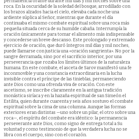
permanencia orante durante mil días y mil noches sobre una
roca. En la oscuridad de la soledad del bosque, arrodillado con
los brazos alzados hacia el cielo, elevaba cada noche una
ardiente súplica al Señor, mientras que durante el día
continuaba el mismo combate espiritual sobre una roca más
pequeña situada cerca de su humilde cabaña. Interrumpía la
oración únicamente para tomar el alimento más indispensable
y concederse un breve descanso. Este prolongado y extremado
ejercicio de oración, que duró íntegros mil días y mil noches,
puede llamarse con justicia una «oración sangrienta». No por la
sangre derramada, sino por el sacrificio interior, por una
perseverancia que rozaba los límites últimos de la naturaleza
humana. En este combate, el asceta de Sarov manifestó una fe
inconmovible y una constancia extraordinaria en la lucha
invisible contra el príncipe de las tinieblas, permaneciendo
ante Dios como una ofrenda viva de oración. Con este
ascetismo, se inscribe claramente en la antigua tradición
monástica siríaca y en la hazaña espiritual de san Simeón el
Estilita, quien durante cuarenta y seis años sostuvo el combate
espiritual sobre la cima de una columna. Aunque las formas
exteriores eran distintas —uno sobre un pilar, el otro sobre una
roca—, el espíritu del combate era idéntico: la permanencia
perseverante ante Dios, como signo de entrega total a Su
voluntad y como testimonio de que la verdadera lucha no se
libra con el cuerpo, sino con el corazón.