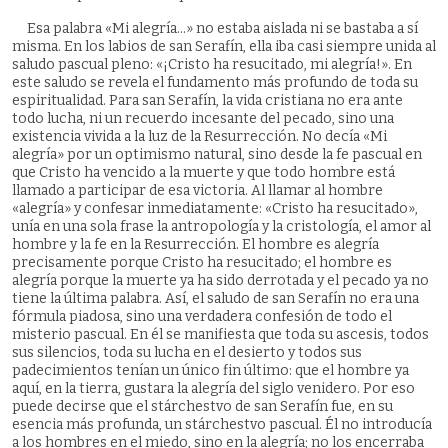
Esa palabra «Mi alegría…» no estaba aislada ni se bastaba a sí
misma. En los labios de san Serafín, ella iba casi siempre unida al
saludo pascual pleno: «¡Cristo ha resucitado, mi alegría!». En
este saludo se revela el fundamento más profundo de toda su
espiritualidad. Para san Serafín, la vida cristiana no era ante
todo lucha, ni un recuerdo incesante del pecado, sino una
existencia vivida a la luz de la Resurrección. No decía «Mi
alegría» por un optimismo natural, sino desde la fe pascual en
que Cristo ha vencido a la muerte y que todo hombre está
llamado a participar de esa victoria. Al llamar al hombre
«alegría» y confesar inmediatamente: «Cristo ha resucitado»,
unía en una sola frase la antropología y la cristología, el amor al
hombre y la fe en la Resurrección. El hombre es alegría
precisamente porque Cristo ha resucitado; el hombre es
alegría porque la muerte ya ha sido derrotada y el pecado ya no
tiene la última palabra. Así, el saludo de san Serafín no era una
fórmula piadosa, sino una verdadera confesión de todo el
misterio pascual. En él se manifiesta que toda su ascesis, todos
sus silencios, toda su lucha en el desierto y todos sus
padecimientos tenían un único fin último: que el hombre ya
aquí, en la tierra, gustara la alegría del siglo venidero. Por eso
puede decirse que el stárchestvo de san Serafín fue, en su
esencia más profunda, un stárchestvo pascual. Él no introducía
a los hombres en el miedo, sino en la alegría; no los encerraba