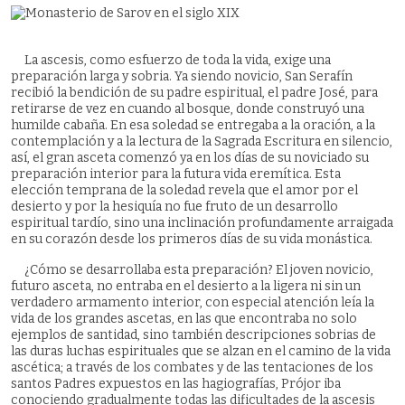
La ascesis, como esfuerzo de toda la vida, exige una
preparación larga y sobria. Ya siendo novicio, San Serafín
recibió la bendición de su padre espiritual, el padre José, para
retirarse de vez en cuando al bosque, donde construyó una
humilde cabaña. En esa soledad se entregaba a la oración, a la
contemplación y a la lectura de la Sagrada Escritura en silencio,
así, el gran asceta comenzó ya en los días de su noviciado su
preparación interior para la futura vida eremítica. Esta
elección temprana de la soledad revela que el amor por el
desierto y por la hesiquía no fue fruto de un desarrollo
espiritual tardío, sino una inclinación profundamente arraigada
en su corazón desde los primeros días de su vida monástica.
¿Cómo se desarrollaba esta preparación? El joven novicio,
futuro asceta, no entraba en el desierto a la ligera ni sin un
verdadero armamento interior, con especial atención leía la
vida de los grandes ascetas, en las que encontraba no solo
ejemplos de santidad, sino también descripciones sobrias de
las duras luchas espirituales que se alzan en el camino de la vida
ascética; a través de los combates y de las tentaciones de los
santos Padres expuestos en las hagiografías, Prójor iba
conociendo gradualmente todas las dificultades de la ascesis