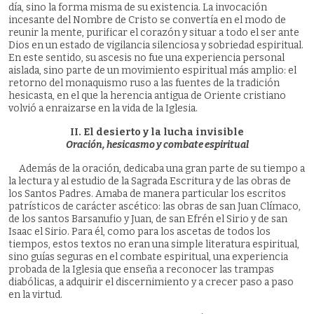
día, sino la forma misma de su existencia. La invocación
incesante del Nombre de Cristo se convertía en el modo de
reunir la mente, purificar el corazón y situar a todo el ser ante
Dios en un estado de vigilancia silenciosa y sobriedad espiritual.
En este sentido, su ascesis no fue una experiencia personal
aislada, sino parte de un movimiento espiritual más amplio: el
retorno del monaquismo ruso a las fuentes de la tradición
hesicasta, en el que la herencia antigua de Oriente cristiano
volvió a enraizarse en la vida de la Iglesia.
II. El desierto y la lucha invisible
Oración, hesicasmo y combate espiritual
Además de la oración, dedicaba una gran parte de su tiempo a
la lectura y al estudio de la Sagrada Escritura y de las obras de
los Santos Padres. Amaba de manera particular los escritos
patrísticos de carácter ascético: las obras de san Juan Clímaco,
de los santos Barsanufio y Juan, de san Efrén el Sirio y de san
Isaac el Sirio. Para él, como para los ascetas de todos los
tiempos, estos textos no eran una simple literatura espiritual,
sino guías seguras en el combate espiritual, una experiencia
probada de la Iglesia que enseña a reconocer las trampas
diabólicas, a adquirir el discernimiento y a crecer paso a paso
en la virtud.