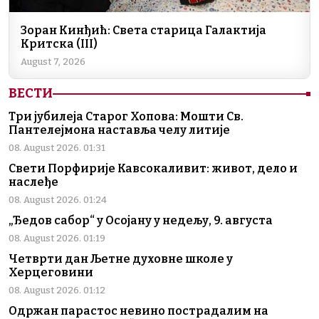
Зоран Кинђић: Света старица Галактија
Критска (III)
August 7, 2026
ВЕСТИ
Три јубилеја Старог Хопова: Мошти Св.
Пантелејмона наставља челу литије
08. August 2026. 01:31
Свети Порфирије Кавсокаливит: живот, дело и
наслеђе
08. August 2026. 01:24
„Ђедов сабор“ у Осојану у недељу, 9. августа
08. August 2026. 01:19
Четврти дан Љетне духовне школе у
Херцеговини
08. August 2026. 01:12
Одржан парастос невино пострадалим на