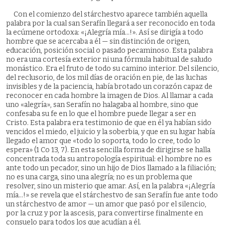
Con el comienzo del stárchestvo aparece también aquella
palabra por la cual san Serafín llegará a ser reconocido en toda
la ecúmene ortodoxa: «¡Alegría mía…!». Así se dirigía a todo
hombre que se acercaba a él — sin distinción de origen,
educación, posición social o pasado pecaminoso. Esta palabra
no era una cortesía exterior ni una fórmula habitual de saludo
monástico. Era el fruto de todo su camino interior. Del silencio,
del reclusorio, de los mil días de oración en pie, de las luchas
invisibles y de la paciencia, había brotado un corazón capaz de
reconocer en cada hombre la imagen de Dios. Al llamar a cada
uno «alegría», san Serafín no halagaba al hombre, sino que
confesaba su fe en lo que el hombre puede llegar a ser en
Cristo. Esta palabra era testimonio de que en él ya habían sido
vencidos el miedo, el juicio y la soberbia, y que en su lugar había
llegado el amor que «todo lo soporta, todo lo cree, todo lo
espera» (1 Co 13, 7). En esta sencilla forma de dirigirse se halla
concentrada toda su antropología espiritual: el hombre no es
ante todo un pecador, sino un hijo de Dios llamado a la filiación;
no es una carga, sino una alegría; no es un problema que
resolver, sino un misterio que amar. Así, en la palabra «¡Alegría
mía…!» se revela que el stárchestvo de san Serafín fue ante todo
un stárchestvo de amor — un amor que pasó por el silencio,
por la cruz y por la ascesis, para convertirse finalmente en
consuelo para todos los que acudían a él.