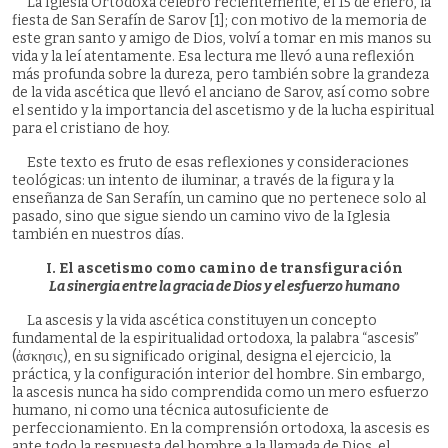
La Iglesia Ortodoxa celebró recientemente, el 15 de enero, la
fiesta de San Serafín de Sarov [1]; con motivo de la memoria de
este gran santo y amigo de Dios, volví a tomar en mis manos su
vida y la leí atentamente. Esa lectura me llevó a una reflexión
más profunda sobre la dureza, pero también sobre la grandeza
de la vida ascética que llevó el anciano de Sarov, así como sobre
el sentido y la importancia del ascetismo y de la lucha espiritual
para el cristiano de hoy.
Este texto es fruto de esas reflexiones y consideraciones
teológicas: un intento de iluminar, a través de la figura y la
enseñanza de San Serafín, un camino que no pertenece solo al
pasado, sino que sigue siendo un camino vivo de la Iglesia
también en nuestros días.
I. El ascetismo como camino de transfiguración
La sinergia entre la gracia de Dios y el esfuerzo humano
La ascesis y la vida ascética constituyen un concepto
fundamental de la espiritualidad ortodoxa, la palabra “ascesis”
(ἀσκησις), en su significado original, designa el ejercicio, la
práctica, y la configuración interior del hombre. Sin embargo,
la ascesis nunca ha sido comprendida como un mero esfuerzo
humano, ni como una técnica autosuficiente de
perfeccionamiento. En la comprensión ortodoxa, la ascesis es
ante todo la respuesta del hombre a la llamada de Dios, el