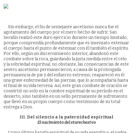
Sin embargo, el fin de semejante ascetismo nunca fue el
agotamiento del cuerpo por el mero hecho de sufrir. San
Serafín realizó este duro ejercicio durante un tiempo limitado,
porque comprendía profundamente que es insensato extenuar
el cuerpo hasta el punto de extenuar con él también el espíritu.
Por ello, según un discernimiento interior, abandonó este
combate sobre la roca, guardando la justa medida entre el celo
y la sobriedad espiritual, no obstante, las consecuencias de este
severo ascetismo permanecieron, a causa de la prolongada
permanencia de pie y del esfuerzo extremo, reapareció en él
una grave enfermedad de las piernas, que lo acompañaría hasta
el final de su vida terrena. Así, este gran combate de oración se
convirtió no solo en la cumbre espiritual de su período en el
desierto, sino también en un sello permanente de sufrimiento
que llevó en su propio cuerpo como testimonio de su total
entrega a Dios.
III. Del silencio a la paternidad espiritual
El nacimiento del starechestvo
Como última hazaña espiritual de su vida eremítica, el padre