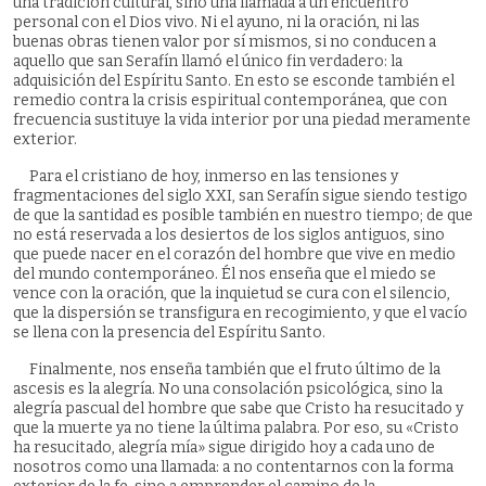
una tradición cultural, sino una llamada a un encuentro
personal con el Dios vivo. Ni el ayuno, ni la oración, ni las
buenas obras tienen valor por sí mismos, si no conducen a
aquello que san Serafín llamó el único fin verdadero: la
adquisición del Espíritu Santo. En esto se esconde también el
remedio contra la crisis espiritual contemporánea, que con
frecuencia sustituye la vida interior por una piedad meramente
exterior.
Para el cristiano de hoy, inmerso en las tensiones y
fragmentaciones del siglo XXI, san Serafín sigue siendo testigo
de que la santidad es posible también en nuestro tiempo; de que
no está reservada a los desiertos de los siglos antiguos, sino
que puede nacer en el corazón del hombre que vive en medio
del mundo contemporáneo. Él nos enseña que el miedo se
vence con la oración, que la inquietud se cura con el silencio,
que la dispersión se transfigura en recogimiento, y que el vacío
se llena con la presencia del Espíritu Santo.
Finalmente, nos enseña también que el fruto último de la
ascesis es la alegría. No una consolación psicológica, sino la
alegría pascual del hombre que sabe que Cristo ha resucitado y
que la muerte ya no tiene la última palabra. Por eso, su «Cristo
ha resucitado, alegría mía» sigue dirigido hoy a cada uno de
nosotros como una llamada: a no contentarnos con la forma