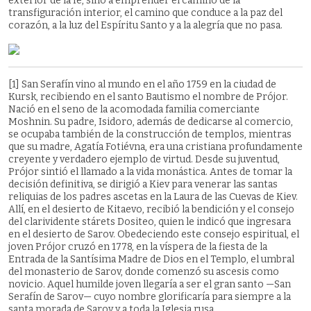
exterior de la fe, sino a emprender el camino de la
transfiguración interior, el camino que conduce a la paz del
corazón, a la luz del Espíritu Santo y a la alegría que no pasa.
[1] San Serafín vino al mundo en el año 1759 en la ciudad de
Kursk, recibiendo en el santo Bautismo el nombre de Prójor.
Nació en el seno de la acomodada familia comerciante
Moshnin. Su padre, Isidoro, además de dedicarse al comercio,
se ocupaba también de la construcción de templos, mientras
que su madre, Agatía Fotiévna, era una cristiana profundamente
creyente y verdadero ejemplo de virtud. Desde su juventud,
Prójor sintió el llamado a la vida monástica. Antes de tomar la
decisión definitiva, se dirigió a Kiev para venerar las santas
reliquias de los padres ascetas en la Laura de las Cuevas de Kiev.
Allí, en el desierto de Kitaevo, recibió la bendición y el consejo
del clarividente stárets Dositeo, quien le indicó que ingresara
en el desierto de Sarov. Obedeciendo este consejo espiritual, el
joven Prójor cruzó en 1778, en la víspera de la fiesta de la
Entrada de la Santísima Madre de Dios en el Templo, el umbral
del monasterio de Sarov, donde comenzó su ascesis como
novicio. Aquel humilde joven llegaría a ser el gran santo —San
Serafín de Sarov— cuyo nombre glorificaría para siempre a la
santa morada de Sarov y a toda la Iglesia rusa.