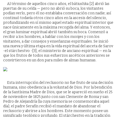
Al término de aquellos cinco años, el bátiushka [2] abrió las
puertas de su celda — pero no abrió su boca, los visitantes
podían verlo, pero él no entablaba conversación con nadie; así
continuó todavía otros cinco años en la ascesis del silencio,
profundizando en sí mismo aquel estado espiritual interior que
nace únicamente en la máxima recogida del alma. Y entonces,
el gran luminar espiritual abrió también su boca. Comenzó a
recibir a los hombres, a hablar con los monjes y con los
visitantes, a dar consejos y enseñanzas espirituales. Se inició
una nueva y última etapa en la vida espiritual del asceta de Sarov
-el stárchestvo -[3], el ministerio de anciano espiritual — en la
que los frutos de todos sus esfuerzos ascéticos anteriores se
convirtieron en un don para miles de almas humanas.
Esta interrupción del reclusorio no fue fruto de una decisión
humana, sino obediencia a la voluntad de Dios. Por la bendición
de la Santísima Madre de Dios, que se le apareció en sueño el 25
de noviembre de 1825 junto con san Clemente de Roma y san
Pedro de Alejandría (la cuya memoria se conmemoraba aquel
día), el padre Serafín recibió el mandato de abandonar el
reclusorio y abrirse a los hombres. Este momento posee un
significado teológico profundo. El stárchestvo en la tradición