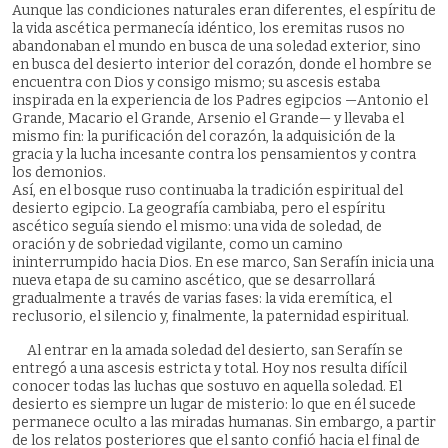
Aunque las condiciones naturales eran diferentes, el espíritu de
la vida ascética permanecía idéntico, los eremitas rusos no
abandonaban el mundo en busca de una soledad exterior, sino
en busca del desierto interior del corazón, donde el hombre se
encuentra con Dios y consigo mismo; su ascesis estaba
inspirada en la experiencia de los Padres egipcios —Antonio el
Grande, Macario el Grande, Arsenio el Grande— y llevaba el
mismo fin: la purificación del corazón, la adquisición de la
gracia y la lucha incesante contra los pensamientos y contra
los demonios.
Así, en el bosque ruso continuaba la tradición espiritual del
desierto egipcio. La geografía cambiaba, pero el espíritu
ascético seguía siendo el mismo: una vida de soledad, de
oración y de sobriedad vigilante, como un camino
ininterrumpido hacia Dios. En ese marco, San Serafín inicia una
nueva etapa de su camino ascético, que se desarrollará
gradualmente a través de varias fases: la vida eremítica, el
reclusorio, el silencio y, finalmente, la paternidad espiritual.
Al entrar en la amada soledad del desierto, san Serafín se
entregó a una ascesis estricta y total. Hoy nos resulta difícil
conocer todas las luchas que sostuvo en aquella soledad. El
desierto es siempre un lugar de misterio: lo que en él sucede
permanece oculto a las miradas humanas. Sin embargo, a partir
de los relatos posteriores que el santo confió hacia el final de