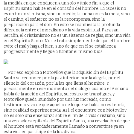
la medida en que conducen a un solo y único fin: a que el
Espíritu Santo habite en el corazón del hombre. La ascesis no
es un fin en sí misma, sino un medio; la lucha no es la meta, sino
el camino; el esfuerzo no es la recompensa, sino la
preparación para el don. En esto se manifiesta la profunda
diferencia entre el moralismo y la vida espiritual. Para san
Serafín, el cristianismo no es un sistema de reglas, sino una vida
en el Espíritu Santo. No se trata simplemente de que el hombre
evite el mal y haga el bien, sino de que en él se establezca
progresivamente y llegue a habitar el mismo Dios.
Por eso explica a Motovílov que la adquisición del Espíritu
Santo se reconoce por la paz interior, por la alegría, por el
silencio del corazón, por la luz que llena al hombre. Y
precisamente en ese momento del diálogo, cuando el Anciano
habla de la acción del Espíritu, su rostro se transfigura y
Motovílov queda inundado por una luz increada, como
testimonio vivo de que aquello de lo que se habla no es teoría,
sino realidad experimentada. Así, el encuentro con Motovílov
no es solo una enseñanza sobre el fin de la vida cristiana, sino
una verdadera epifanía del Espíritu Santo, una revelación de que
el hombre está verdaderamente llamado a convertirse ya en
esta vida en partícipe de la luz divina.