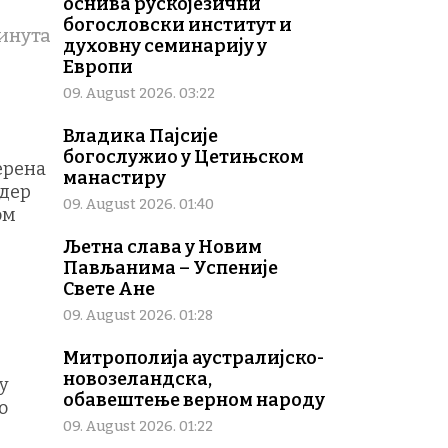
оснива рускојезични
богословски институт и
инута
духовну семинарију у
Европи
09. August 2026. 03:22
Владика Пајсије
богослужио у Цетињском
ерена
манастиру
ндер
09. August 2026. 01:40
ом
Љетна слава у Новим
Пављанима – Успеније
Свете Ане
09. August 2026. 01:28
Митрополија аустралијско-
новозеландска,
у
обавештење верном народу
о
09. August 2026. 01:22