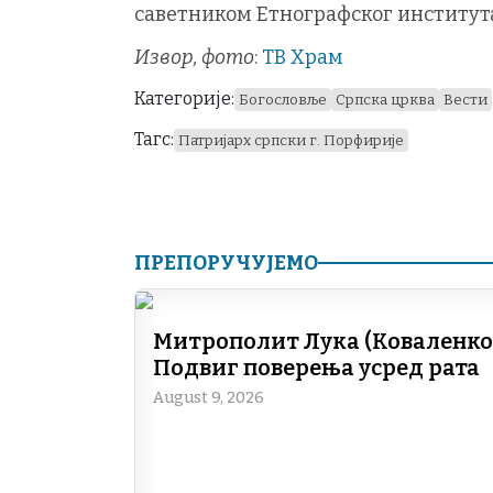
саветником Етнографског института
Извор, фото
:
ТВ Храм
Категорије:
Богословље
Српска црква
Вести
Тагс:
Патријарх српски г. Порфирије
ПРЕПОРУЧУЈЕМО
Митрополит Лука (Коваленко)
Подвиг поверења усред рата
August 9, 2026