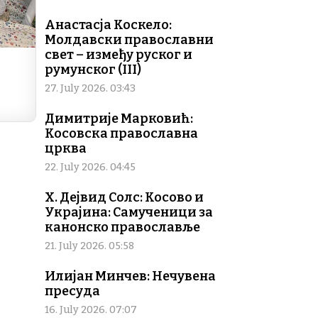
Анастасја Коскело:
Молдавски православни
свет – између руског и
румунског (III)
27. July 2026. 03:43
Димитрије Марковић:
Косовска православна
црква
22. July 2026. 04:45
Х. Дејвид Солс: Косово и
Украјина: Самученици за
канонско православље
21. July 2026. 05:58
Илијан Минчев: Нечувена
пресуда
16. July 2026. 07:07