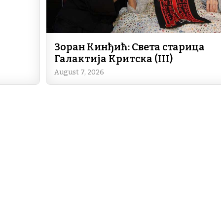
Зоран Кинђић: Света старица
Галактија Критска (III)
August 7, 2026