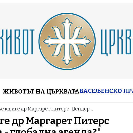
enu
ВАСЕЉЕНСКО П
ЖИВОТЪТ НА ЦЪРКВАТА
е књиге др Маргарет Питерс „Џендер…
е др Маргарет Питерс
 - глобална агенда?"