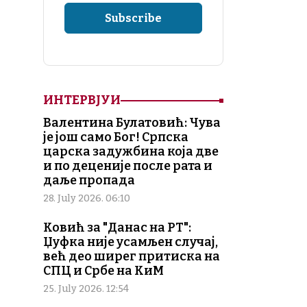
ИНТЕРВЈУИ
Валентина Булатовић: Чува
је још само Бог! Српска
царска задужбина која две
и по деценије после рата и
даље пропада
28. July 2026. 06:10
Ковић за "Данас на РТ":
Џуфка није усамљен случај,
већ део ширег притиска на
СПЦ и Србе на КиМ
25. July 2026. 12:54