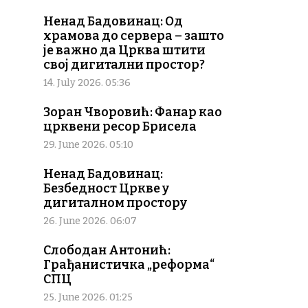
Ненад Бадовинац: Од
храмова до сервера – зашто
је важно да Црква штити
свој дигитални простор?
14. July 2026. 05:36
Зоран Чворовић: Фанар као
црквени ресор Брисела
29. June 2026. 05:10
Ненад Бадовинац:
Безбедност Цркве у
дигиталном простору
26. June 2026. 06:07
Слободан Антонић:
Грађанистичка „реформа“
СПЦ
25. June 2026. 01:25