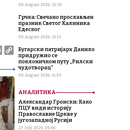
09. August 2026. 12:30
Грчка: Свечано прослављен
празник Светог Калиника
Едеског
09. August 2026. 12:13
W
E
C
Бугарски патријарх Данило
придружио се
m
o
поклоничком путу „Рилски
ai
p
чудотворац“
l
y
09. August 2026. 11:53
Li
АНАЛИТИКА
n
Александар Гронски: Како
k
ПЦУ види историју
Православне Цркве у
југозападној Русији
27. July 2026. 05:46