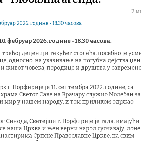
2 м
0. фебруар 2026. године - 18.30 часова.
 трећој деценији текућег столећа, посебно је усм
це, односно на указивање на погубна дејства џе
 и живот човека, породице и друштва у савремен
 г. Порфирије је 11. септембра 2022. године, са
храма Светог Саве на Врачару служио Молебан за
у и мир у нашем народу, и том приликом одржао
г Синода, Светејши г. Порфирије је тада, имајући 
се наша Црква и њен верни народ суочавају, доне
манастирима Српске Православне Цркве, на свим