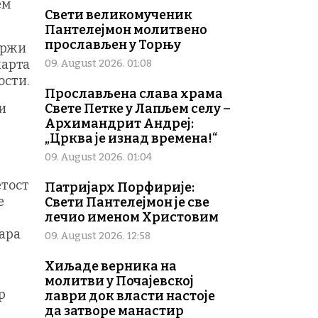
ем
Свети великомученик
Пантелејмон молитвено
прослављен у Торњу
одржи
марта
09. August 2026. 01:08
ости.
Прослављена слава храма
и
Свете Петке у Лапљем селу –
Архимандрит Андреј:
„Црква је изнад времена!“
09. August 2026. 01:04
етост
Патријарх Порфирије:
е
Свети Пантелејмон је све
лечио именом Христовим
уара
09. August 2026. 12:58
Хиљаде верника на
молитви у Почајевској
р
лаври док власти настоје
да затворе манастир