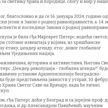
а светињу брака и породице, слогу и мир у наш
ог, благословио и да се 16. јануара 2024. године 
ки језик и Закон о родној равноправности, а 14. 
аспекти и последице Закона о родној равноправн
купа је била гђа Маргарет Питерс, водећи светск
ри стотине извештаја у којима, из хришћанске
 етику, џендер агенду, етос „новог глобалног
иљем Уједињених нација.
раживачима, ауторима и активистима, Његова Св
итерс „Џендер револуција - глобална агенда?“ буд
давачке установе Архиепископије београдско-
 да буде представљена јавности у уторак, 10. фебр
и Храма Светог Саве на Врачару, када ће лично,
скуп.
м, гђа Питерс доћи у Београд и са јерејем проф. д
издања, и др Александром Павићевић, научним