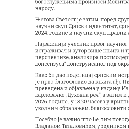
богослужењима произноси Молитва з
народу.
Његова Светост је затим, поред друг
научни скуп Српски идентитет, српс
2024. године и научни скуп Правни 
Најважнији учесник првог научног с
истраживач и аутор више књига и т
перспективе, анализира постмодерну
консензуса” конструисаног под окр
Како би дао подстицај српским ист
је прво благословио да књига гђе П
преведена и објављена у издању Из
карловачке „Духовна реч“, а затим и
2026. године, у 18.30 часова у крипт
уводним обраћањем, благословити 
Посебно је важно што ће, тим поводо
Владаном Таталовићем, уредником 