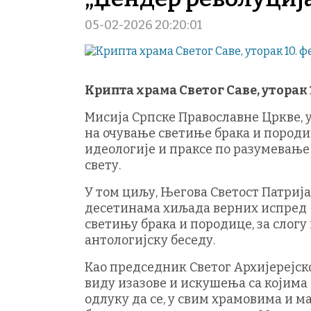
05-02-2026 20:20:01
Крипта храма Светог Саве, уторак 1
Мисија Српске Православне Цркве, у
на очување светиње брака и породи
идеологије и праксе по разумевање
свету.
У том циљу, Његова Светост Патријарх
десетинама хиљада верних испред 
светињу брака и породице, за слог
антологијску беседу.
Као председник Светог Архијерејско
виду изазове и искушења са којима 
одлуку да се, у свим храмовима и 