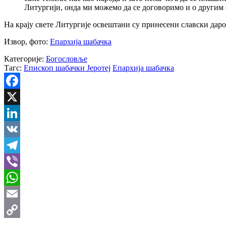
Литургији, онда ми можемо да се договоримо и о другим 
‍На крају свете Литургије освештани су принесени славски дар
Извор, фото:
Епархија шабачка
Категорије:
Богословље
Тагс:
Епископ шабачки Јеротеј
Епархија шабачка
Facebook
X
LinkedIn
VK
Telegram
Viber
WhatsApp
Email
Copy