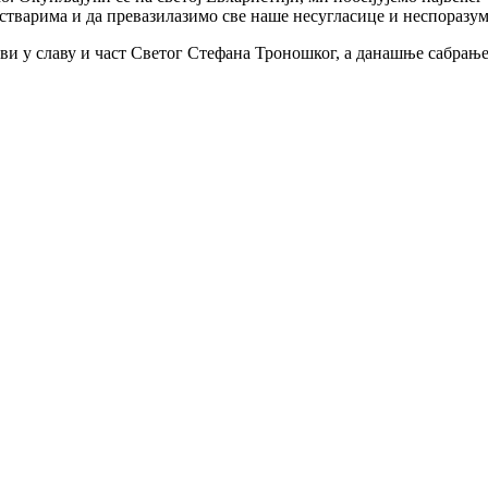
стварима и да превазилазимо све наше несугласице и неспоразум
ови у славу и част Светог Стефана Троношког, а данашње сабрање