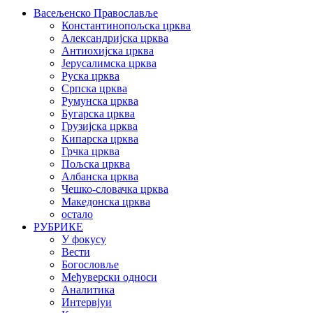
Васељенско Православље
Константинопољска црква
Александријска црква
Антиохијска црква
Јерусалимска црква
Руска црква
Српска црква
Румунска црква
Бугарска црква
Грузијска црква
Кипарска црква
Грчка црква
Пољска црква
Албанска црква
Чешко-словачка црква
Македонска црква
остало
РУБРИКЕ
У фокусу
Вести
Богословље
Међуверски односи
Аналитика
Интервјуи