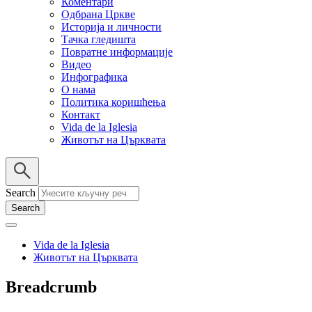
Коментари
Одбрана Цркве
Историја и личности
Тачка гледишта
Повратне информације
Видео
Инфографика
О нама
Политика коришћења
Контакт
Vida de la Iglesia
Животът на Църквата
Search
Vida de la Iglesia
Животът на Църквата
Breadcrumb