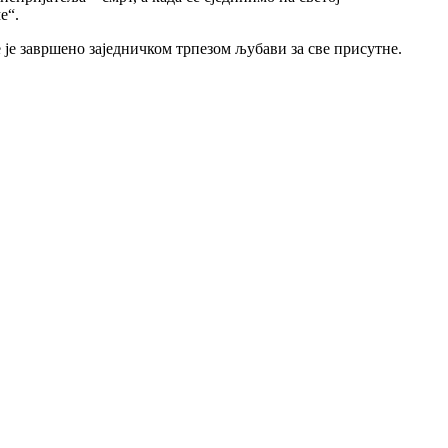
е“.
 је завршено заједничком трпезом љубави за све присутне.