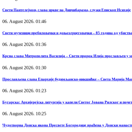
Свети Пантелејмон, слава цркве на Дивчибарама, служи Епископ Исихије
06. August 2026. 01:46
Свети мученици пребиловачки и доњохерцеговачки – 85 година од убиства
06. August 2026. 01:36
Крсна слава Митрополита Василија – Свети пророк Илија прослављен у 
06. August 2026. 01:30
Прослављена слава Епархије будимљанско-никшићке – Света Марија Ма
06. August 2026. 01:23
Бугарска: Архијерејска литургија у капели Светог Јована Рилског и поч
06. August 2026. 10:25
Чудотворна Донска икона Пресвете Богородице враћена у Донски манаст