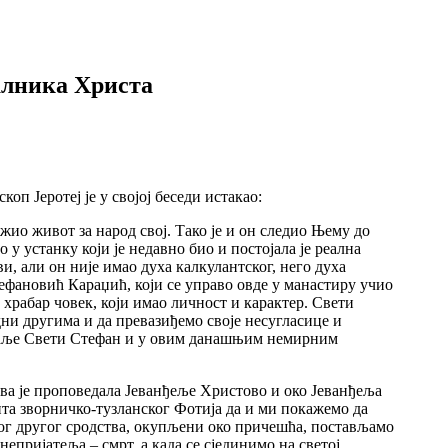
алника Христа
 Јеротеј је у својој беседи истакао:
жио живот за народ свој. Тако је и он следио Њему до
о у устанку који је недавно био и постојала је реална
ви, али он није имао духа калкулантског, него духа
ефановић Караџић, који се управо овде у манастиру учио
 храбар човек, који имао личност и карактер. Свети
дни другима и да превазиђемо своје несугласице и
м шаље Свети Стефан и у овим данашњим немирним
ква је проповедала Јеванђеље Христово и око Јеванђеља
та зворничко-тузланског Фотија да и ми покажемо да
ког другог сродства, окупљени око причешћа, постављамо
непријатеља – смрт, а када се сјединимо на светој