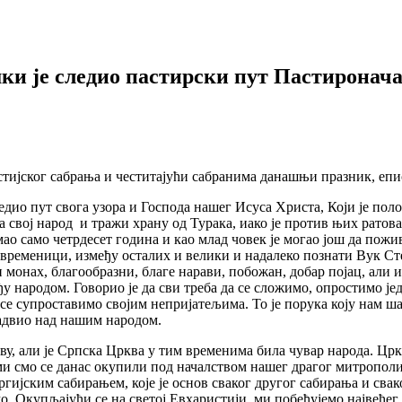
ки је следио пастирски пут Пастиронач
јског сабрања и честитајући сабранима данашњи празник, епископ
едио пут свога узора и Господа нашег Исуса Христа, Који је поло
 за свој народ и тражи храну од Турака, иако је против њих ратова
имао само четрдесет година и као млад човек је могао још да пожи
савременици, између осталих и велики и надалеко познати Вук Ст
монах, благообразни, благе нарави, побожан, добар појац, али и
ђу народом. Говорио је да сви треба да се сложимо, опростимо је
да се супроставимо својим непријатељима. То је порука коју на
адвио над нашим народом.
аву, али је Српска Црква у тим временима била чувар народа. Цр
ми смо се данас окупили под началством нашег драгог митрополи
ијским сабирањем, које је основ сваког другог сабирања и сва
о. Окупљајући се на светој Евхаристији, ми побеђујемо највећег 