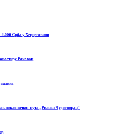
 4.000 Срба у Херцеговини
манастиру Раковац
гдалина
етак поклоничког пута „Рилски Чудотворац“
ир