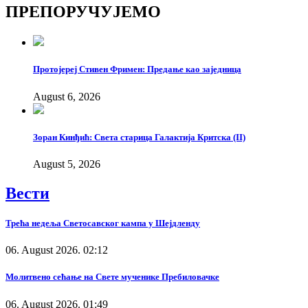
ПРЕПОРУЧУЈЕМО
Link
Протојереј Стивен Фримен: Предање као заједница
August 6, 2026
Зоран Кинђић: Света старица Галактија Критска (II)
August 5, 2026
Вести
Трећа недеља Светосавског кампа у Шејдленду
06. August 2026. 02:12
Молитвено сећање на Свете мученике Пребиловачке
06. August 2026. 01:49