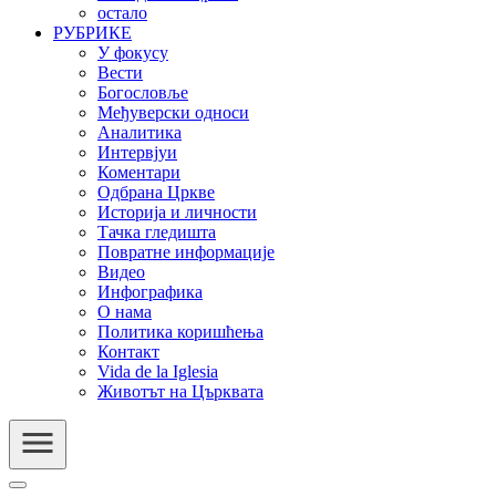
остало
РУБРИКЕ
У фокусу
Вести
Богословље
Међуверски односи
Аналитика
Интервјуи
Коментари
Одбрана Цркве
Историја и личности
Тачка гледишта
Повратне информације
Видео
Инфографика
О нама
Политика коришћења
Контакт
Vida de la Iglesia
Животът на Църквата