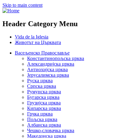
Skip to main content
Header Category Menu
Vida de la Iglesia
Животът на Църквата
Васељенско Православље
Константинопољска црква
Александријска црква
Антиохијска црква
Јерусалимска црква
Руска црква
Српска црква
Румунска црква
Бугарска црква
Грузијска црква
Кипарска црква
Грчка црква
Пољска црква
Албанска црква
Чешко-словачка црква
Македонска црква