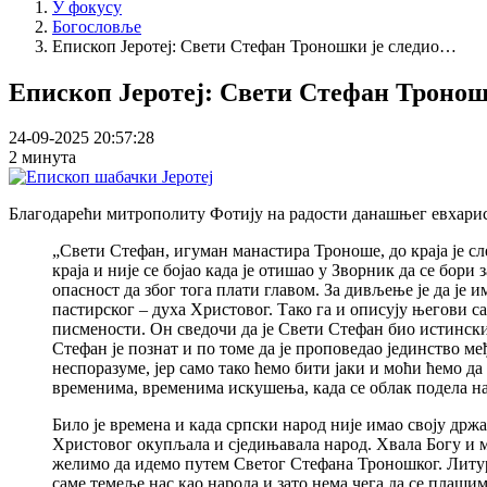
У фокусу
Богословље
Епископ Јеротеј: Свети Стефан Троношки је следио…
Епископ Јеротеј: Свети Стефан Тронош
24-09-2025 20:57:28
2 минута
Благодарећи митрополиту Фотију на радости данашњег евхаристи
„Свети Стефан, игуман манастира Троноше, до краја је сл
краја и није се бојао када је отишао у Зворник да се бори
опасност да због тога плати главом. За дивљење је да је 
пастирског – духа Христовог. Тако га и описују његови 
писмености. Он сведочи да је Свети Стефан био истински 
Стефан је познат и по томе да је проповедао јединство ме
неспоразуме, јер само тако ћемо бити јаки и моћи ћемо 
временима, временима искушења, када се облак подела н
Било је времена и када српски народ није имао своју држ
Христовог окупљала и сједињавала народ. Хвала Богу и 
желимо да идемо путем Светог Стефана Троношког. Литург
саме темеље нас као народа и зато нема чега да се плашим