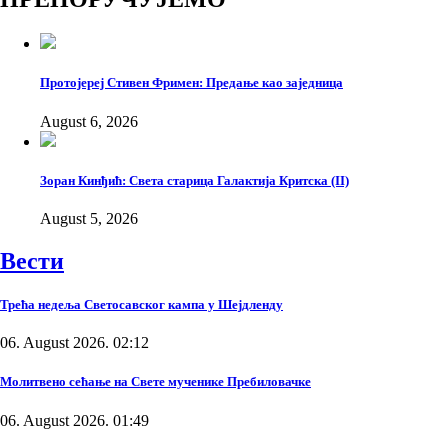
Протојереј Стивен Фримен: Предање као заједница
August 6, 2026
Зоран Кинђић: Света старица Галактија Критска (II)
August 5, 2026
Вести
Трећа недеља Светосавског кампа у Шејдленду
06. August 2026. 02:12
Молитвено сећање на Свете мученике Пребиловачке
06. August 2026. 01:49