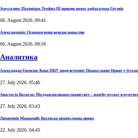
Јерусалим: Патријарх Теофил III примио новог амбасадора Грузије
06. August 2026. 09:41
Александрија: Основан нови женски манастир
06. August 2026. 09:16
Аналитика
Александар Гронски: Како ПЦУ види историју Православне Цркве у југоза
27. July 2026. 05:46
Анастасја Коскело: Молдавски православни свет – између руског и румунско
27. July 2026. 03:43
Димитрије Марковић: Косовска православна црква
22. July 2026. 04:45