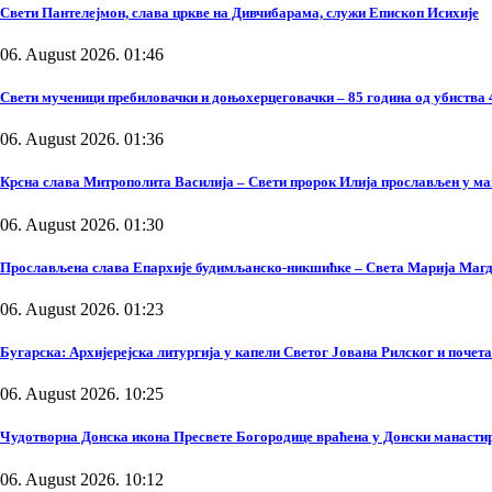
Свети Пантелејмон, слава цркве на Дивчибарама, служи Епископ Исихије
06. August 2026. 01:46
Свети мученици пребиловачки и доњохерцеговачки – 85 година од убиства 
06. August 2026. 01:36
Крсна слава Митрополита Василија – Свети пророк Илија прослављен у м
06. August 2026. 01:30
Прослављена слава Епархије будимљанско-никшићке – Света Марија Маг
06. August 2026. 01:23
Бугарска: Архијерејска литургија у капели Светог Јована Рилског и поче
06. August 2026. 10:25
Чудотворна Донска икона Пресвете Богородице враћена у Донски манасти
06. August 2026. 10:12