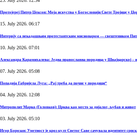
25. July 2026. 12:54
Протојереј Питер Џексон: Моја искуства у Богословији Свете Тројице у Џ
15. July 2026. 06:17
Интервју са некадашњим протестантским мисионаром — свештеником Пи
10. July 2026. 07:01
Александра Карамихалева: Једна православна породица у Швајцарској – и
07. July 2026. 05:08
Попадија Габријела Луга: „Рај треба да почне у породици“
04. July 2026. 12:08
Митрополит Марко (Головков): Црква као место за дијалог, љубав и живот
03. July 2026. 05:10
Игор Борозан: Уметност је кроз култ Светог Саве сачувала идентитет српск