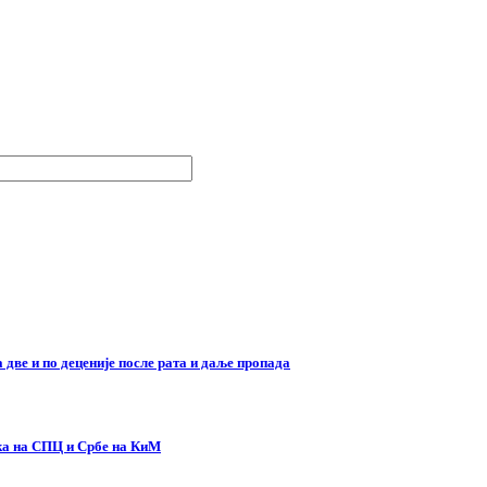
две и по деценије после рата и даље пропада
ска на СПЦ и Србе на КиМ