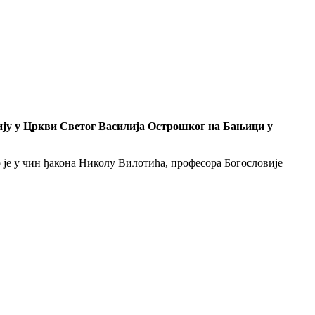
гију у Цркви Светог Василија Острошког на Бањици у
 је у чин ђакона Николу Вилотића, професора Богословије