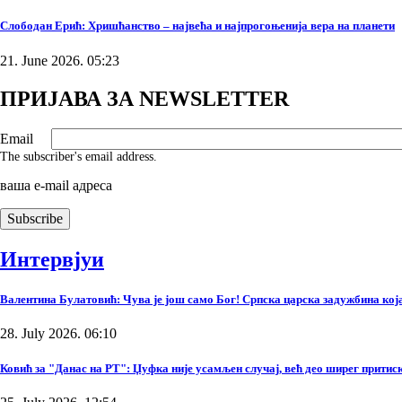
Слободан Ерић: Хришћанство – највећа и најпрогоњенија вера на планети
21. June 2026. 05:23
ПРИЈАВА ЗА NEWSLETTER
Email
The subscriber's email address.
ваша е-mail адреса
Интервјуи
Валентина Булатовић: Чува је још само Бог! Српска царска задужбина која 
28. July 2026. 06:10
Ковић за "Данас на РТ": Џуфка није усамљен случај, већ део ширег прити