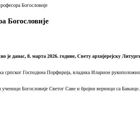
рофесора Богословије
а Богословије
је данас, 8. марта 2026. године, Свету архијерејску Литур
рха српског Господина Порфирија, владика Иларион рукоположио
 ученици Богословије Светог Саве и бројни верници са Бањице.