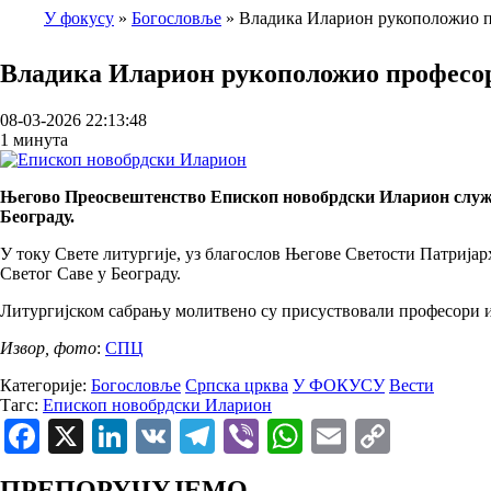
У фокусу
Богословље
Владика Иларион рукоположио п
Breadcrumb
Владика Иларион рукоположио професор
08-03-2026 22:13:48
1 минута
Његово Преосвештенство Епископ новобрдски Иларион служио 
Београду.
У току Свете литургије, уз благослов Његове Светости Патрија
Светог Саве у Београду.
Литургијском сабрању молитвено су присуствовали професори и
Извор, фото
:
СПЦ
Категорије:
Богословље
Српска црква
У ФОКУСУ
Вести
Тагс:
Епископ новобрдски Иларион
Facebook
X
LinkedIn
VK
Telegram
Viber
WhatsApp
Email
Copy
Link
ПРЕПОРУЧУЈЕМО