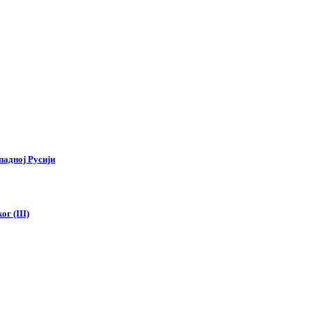
падној Русији
г (III)