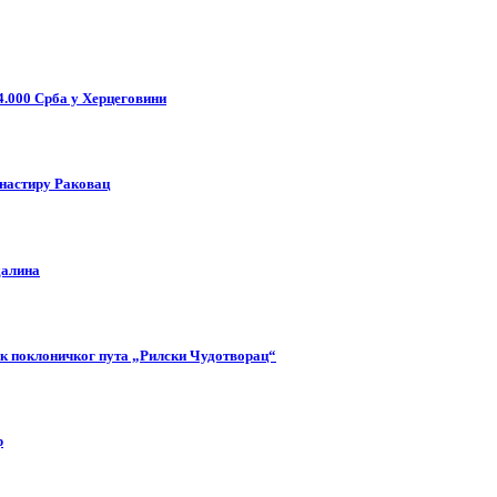
4.000 Срба у Херцеговини
анастиру Раковац
далина
так поклоничког пута „Рилски Чудотворац“
р