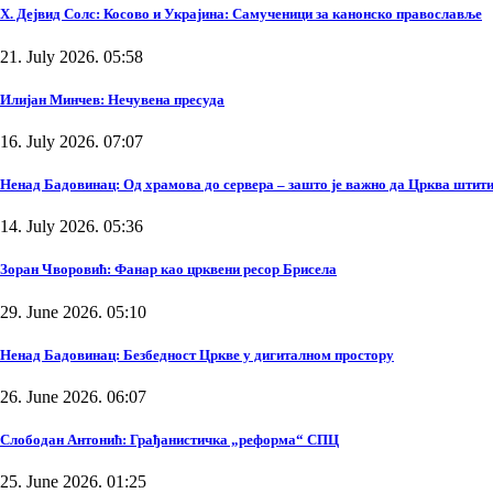
Х. Дејвид Солс: Косово и Украјина: Самученици за канонско православље
21. July 2026. 05:58
Илијан Минчев: Нечувена пресуда
16. July 2026. 07:07
Ненад Бадовинац: Од храмова до сервера – зашто је важно да Црква штити
14. July 2026. 05:36
Зоран Чворовић: Фанар као црквени ресор Брисела
29. June 2026. 05:10
Ненад Бадовинац: Безбедност Цркве у дигиталном простору
26. June 2026. 06:07
Слободан Антонић: Грађанистичка „реформа“ СПЦ
25. June 2026. 01:25