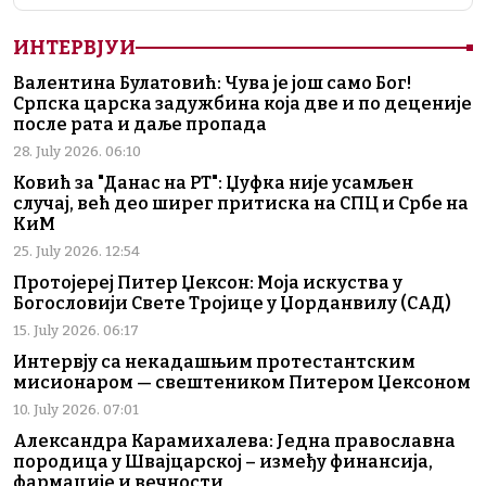
ИНТЕРВЈУИ
Валентина Булатовић: Чува је још само Бог!
Српска царска задужбина која две и по деценије
после рата и даље пропада
28. July 2026. 06:10
Ковић за "Данас на РТ": Џуфка није усамљен
случај, већ део ширег притиска на СПЦ и Србе на
КиМ
25. July 2026. 12:54
Протојереј Питер Џексон: Моја искуства у
Богословији Свете Тројице у Џорданвилу (САД)
15. July 2026. 06:17
Интервју са некадашњим протестантским
мисионаром — свештеником Питером Џексоном
10. July 2026. 07:01
Александра Карамихалева: Једна православна
породица у Швајцарској – између финансија,
фармације и вечности