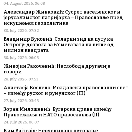
04. August 2026. 06:08
Александар Живковић: Сусрет васељенског и
јерусалимског патријарха – Православље пред
искушењем геополитике
30. July 2026. 07:32
Владимир Вуковић: Соларни зид на путу ка
Острогу: дозвола за 67 мегавата на више од
милион квадрата
30. July 2026. 06:03
Живојин Ракочевић: Неслобода другачије
говори
28. July 2026. 07:51
Анастасја Коскело: Молдавски православни свет
– између руског и румунског (III)
27. July 2026. 03:43
Зоран Милошевић: Бугарска црква између
Православља и НАТО православља (II)
24. July 2026. 06:07
Ким Вајтсајд: Неочекивано путовање