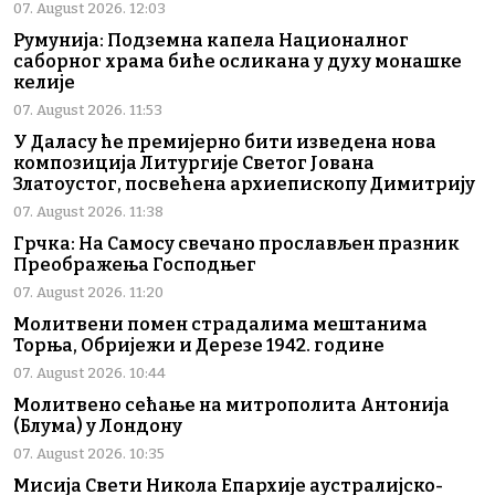
07. August 2026. 12:03
Румунија: Подземна капела Националног
саборног храма биће осликана у духу монашке
келије
07. August 2026. 11:53
У Даласу ће премијерно бити изведена нова
композиција Литургије Светог Јована
Златоустог, посвећена архиепископу Димитрију
07. August 2026. 11:38
Грчка: На Самосу свечано прослављен празник
Преображења Господњег
07. August 2026. 11:20
Молитвени помен страдалима мештанима
Торња, Обријежи и Дерезе 1942. године
07. August 2026. 10:44
Молитвено сећање на митрополита Антонија
(Блума) у Лондону
07. August 2026. 10:35
Мисија Свети Никола Епархије аустралијско-