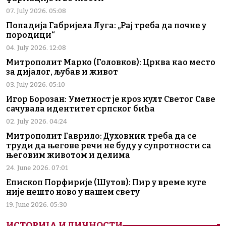
07. July 2026. 05:08
Попадија Габријела Луга: „Рај треба да почне у
породици“
04. July 2026. 12:08
Митрополит Марко (Головков): Црква као место
за дијалог, љубав и живот
03. July 2026. 05:10
Игор Борозан: Уметност је кроз култ Светог Саве
сачувала идентитет српског бића
02. July 2026. 04:24
Митрополит Гаврило: Духовник треба да се
труди да његове речи не буду у супротности са
његовим животом и делима
24. June 2026. 07:01
Епископ Порфирије (Шутов): Пир у време куге
није нешто ново у нашем свету
19. June 2026. 05:30
ИСТОРИЈА И ЛИЧНОСТИ