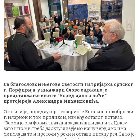
Са благословом Његове Светости Патријарха српског
г. Порфирија, у књижари Слово одржано је
представљање књиге "Усред дана и ноћи"
протојереја Александра Михаиловића.
О књизи је, поред аутора, говорио је Епископ новобрдски
г. Иларион и том приликом, између осталог, истакао:
“Веома је ова форма значајна за данашњи дан и за Цркву
зато што ми треба да актуализујемо нашу веру, а ко има
смисла да то и преточи у речи и остави писану реч. За то је