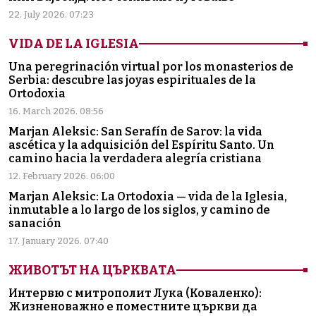
22. July 2026. 07:23
VIDA DE LA IGLESIA
Una peregrinación virtual por los monasterios de
Serbia: descubre las joyas espirituales de la
Ortodoxia
16. March 2026. 08:56
Marjan Aleksic: San Serafín de Sarov: la vida
ascética y la adquisición del Espíritu Santo. Un
camino hacia la verdadera alegría cristiana
12. February 2026. 06:00
Marjan Aleksic: La Ortodoxia — vida de la Iglesia,
inmutable a lo largo de los siglos, y camino de
sanación
17. January 2026. 07:40
ЖИВОТЪТ НА ЦЪРКВАТА
Интервю с митрополит Лука (Коваленко):
Жизненоважно е поместните църкви да