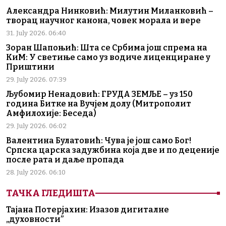
Александра Нинковић: Милутин Миланковић –
творац научног канона, човек морала и вере
31. July 2026. 06:40
Зоран Шапоњић: Шта се Србима још спрема на
КиМ: У светиње само уз водиче лиценциране у
Приштини
29. July 2026. 07:39
Љубомир Ненадовић: ГРУДА ЗЕМЉЕ – уз 150
година Битке на Вучјем долу (Митрополит
Амфилохије: Беседа)
29. July 2026. 06:02
Валентина Булатовић: Чува је још само Бог!
Српска царска задужбина која две и по деценије
после рата и даље пропада
28. July 2026. 06:10
ТАЧКА ГЛЕДИШТА
Тајана Потерјахин: Изазов дигиталне
„духовности”