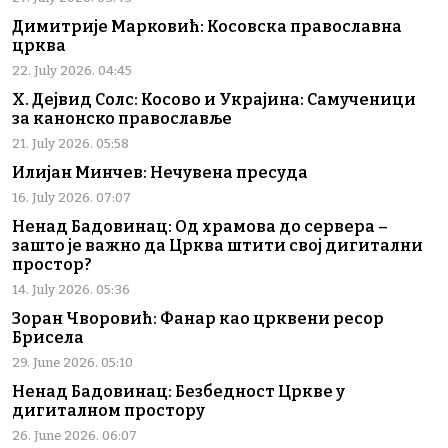
Димитрије Марковић: Косовска православна
црква
22. July 2026. 04:45
Х. Дејвид Солс: Косово и Украјина: Самученици
за канонско православље
21. July 2026. 05:58
Илијан Минчев: Нечувена пресуда
16. July 2026. 07:07
Ненад Бадовинац: Од храмова до сервера –
зашто је важно да Црква штити свој дигитални
простор?
14. July 2026. 05:36
Зоран Чворовић: Фанар као црквени ресор
Брисела
29. June 2026. 05:10
Ненад Бадовинац: Безбедност Цркве у
дигиталном простору
26. June 2026. 06:07