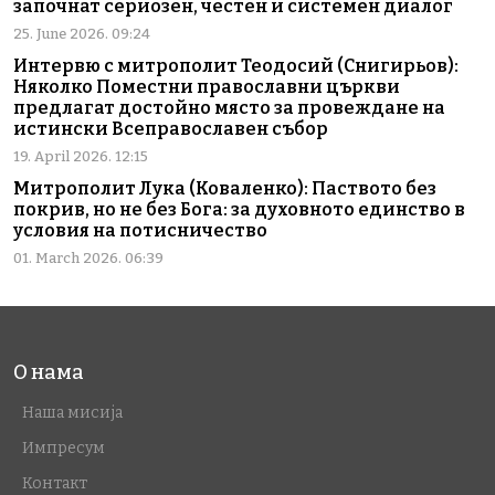
започнат сериозен, честен и системен диалог
25. June 2026. 09:24
Интервю с митрополит Теодосий (Снигирьов):
Няколко Поместни православни църкви
предлагат достойно място за провеждане на
истински Всеправославен събор
19. April 2026. 12:15
Митрополит Лука (Коваленко): Паството без
покрив, но не без Бога: за духовното единство в
условия на потисничество
01. March 2026. 06:39
О нама
Наша мисија
Импресум
Контакт