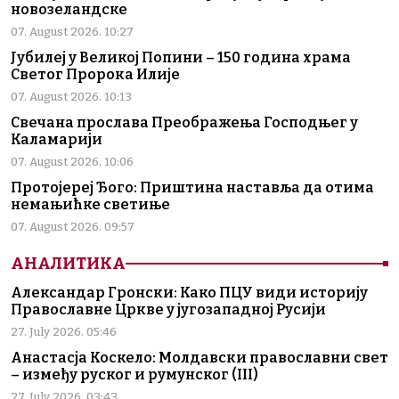
новозеландске
07. August 2026. 10:27
Јубилеј у Великој Попини – 150 година храма
Светог Пророка Илије
07. August 2026. 10:13
Свечана прослава Преображења Господњег у
Каламарији
07. August 2026. 10:06
Протојереј Ђого: Приштина наставља да отима
немањићке светиње
07. August 2026. 09:57
АНАЛИТИКА
Александар Гронски: Како ПЦУ види историју
Православне Цркве у југозападној Русији
27. July 2026. 05:46
Анастасја Коскело: Молдавски православни свет
– између руског и румунског (III)
27. July 2026. 03:43