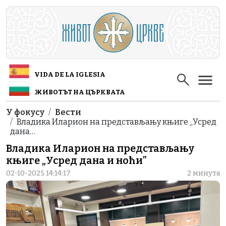
Skip to main content
VIDA DE LA IGLESIA
ЖИВОТЪТ НА ЦЪРКВАТА
Breadcrumb
У фокусу
Вести
Владика Иларион на представљању књиге „Усред
дана…
Владика Иларион на представљању
књиге „Усред дана и ноћи”
02-10-2025 14:14:17
2 минута