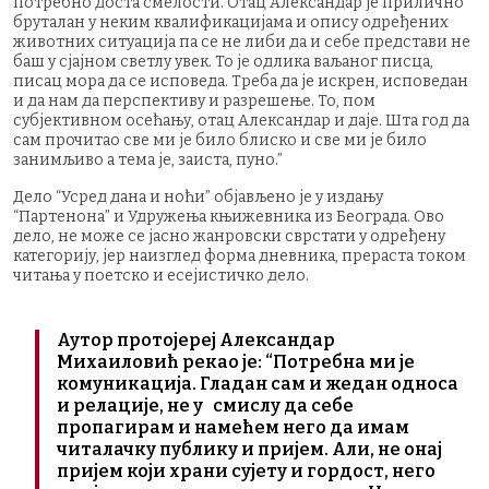
потребно доста смелости. Отац Александар је прилично
бруталан у неким квалификацијама и опису одређених
животних ситуација па се не либи да и себе представи не
баш у сјајном светлу увек. То је одлика ваљаног писца,
писац мора да се исповеда. Треба да је искрен, исповедан
и да нам да перспективу и разрешење. То, пом
субјективном осећању, отац Александар и даје. Шта год да
сам прочитао све ми је било блиско и све ми је било
занимљиво а тема је, заиста, пуно.”
Дело “Усред дана и ноћи” објављено је у издању
“Партенона” и Удружења књижевника из Београда. Ово
дело, не може се јасно жанровски сврстати у одређену
категорију, јер наизглед форма дневника, прераста током
читања у поетско и есејистичко дело.
Аутор протојереј Александар
Михаиловић рекао је: “Потребна ми је
комуникација. Гладан сам и жедан односа
и релације, не у смислу да себе
пропагирам и намећем него да имам
читалачку публику и пријем. Али, не онај
пријем који храни сујету и гордост, него