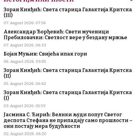
Зоран Кинђић: Света старица Галактија Критска
(III)
07. August 2026. 07:56
Александар Ђорђевић: Свети мученици
Пребиловачки: Светлост вере у бездану мржње
07. August 2026. 06:33
Бојан Муњин: Свијећа ипак гори
06. August 2026. 09:05
Зоран Кинђић: Света старица Галактија Критска
(II)
05. August 2026. 06:42
Зоран Кинђић: Света старица Галактија Критска
(I)
03. August 2026. 05:59
Јасмина С. Ћирић: Велики људи попут Светог
деспота Стефана не припадају само прошлости –
они постају мера будућности
02. August 2026. 06:20