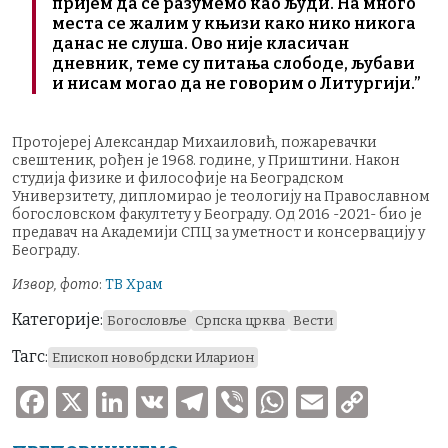
пријем да се разумемо као људи. На много
места се жалим у књизи како нико никога
данас не слуша. Ово није класичан
дневник, теме су питања слободе, љубави
и нисам могао да не говорим о Литургији.”
Протојереј Александар Михаиловић, пожаревачки
свештеник, рођен је 1968. године, у Приштини. Након
студија физике и философије на Београдском
Универзитету, дипломирао је теологију на Православном
богословском факултету у Београду. Од 2016 -2021- био је
предавач на Академији СПЦ за уметност и консервацију у
Београду.
Извор, фото
:
ТВ Храм
Категорије:
Богословље
Српска црква
Вести
Тагс:
Епископ новобрдски Иларион
F
X
Li
V
T
V
W
E
C
a
n
K
el
ib
h
m
o