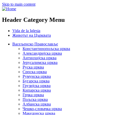
Skip to main content
Header Category Menu
Vida de la Iglesia
Животът на Църквата
Васељенско Православље
Константинопољска црква
Александријска црква
Антиохијска црква
Јерусалимска црква
Руска црква
Српска црква
Румунска црква
Бугарска црква
Грузијска црква
Кипарска црква
Грчка црква
Пољска црква
Албанска црква
Чешко-словачка црква
Македонска црква