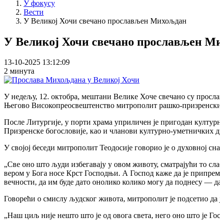
У фокусу
Вести
У Великој Хочи свечано прослављен Михољдан
У Великој Хочи свечано прослављен М
13-10-2025 13:12:09
2 минута
У недељу, 12. октобра, мештани Велике Хоче свечано су просла
Његово Високопреосвештенство митрополит рашко-призренски г
После Литургије, у порти храма уприличен је пригодан култу
Призренске богословије, као и чланови културно-уметничких д
У својој беседи митрополит Теодосије говорио је о духовној с
„Све оно што људи избегавају у овом животу, сматрајући то сл
вером у Бога носе Крст Господњи. А Господ каже да је припрем
вечности, да им буде дато онолико колико могу да поднесу — да
Говорећи о смислу људског живота, митрополит је подсетио да 
„Наш циљ није нешто што је од овога света, него оно што је Го