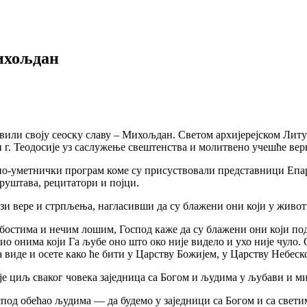
ихољдан
вили своју сеоску славу – Михољдан. Светом архијерејском Литу
. Теодосије уз саслужење свештенства и молитвено учешће вер
рно-уметнички програм коме су присуствовали представници Епа
руштава, рецитатори и појци.
нази вере и стрпљења, нагласивши да су блажени они који у живо
абостима и нечим лошим, Господ каже да су блажени они који под
ио онима који Га љубе оно што око није видело и ухо није чуло.
 виде и осете како ће бити у Царству Божијем, у Царству Небеск
је циљ сваког човека заједница са Богом и људима у љубави и м
спод обећао људима — да будемо у заједници са Богом и са свети