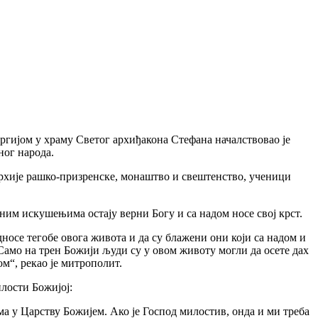
ргијом у храму Светог архиђакона Стефана началствовао је
ног народа.
рхије рашко-призренске, монаштво и свештенство, ученици
тним искушењима остају верни Богу и са надом носе свој крст.
носе тегобе овога живота и да су блажени они који са надом и
 Само на трен Божији људи су у овом животу могли да осете дах
ом“, рекао је митрополит.
илости Божијој:
ма у Царству Божијем. Ако је Господ милостив, онда и ми треба