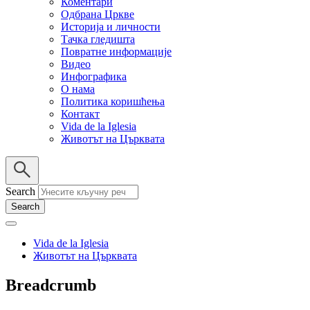
Коментари
Одбрана Цркве
Историја и личности
Тачка гледишта
Повратне информације
Видео
Инфографика
О нама
Политика коришћења
Контакт
Vida de la Iglesia
Животът на Църквата
Search
Vida de la Iglesia
Животът на Църквата
Breadcrumb