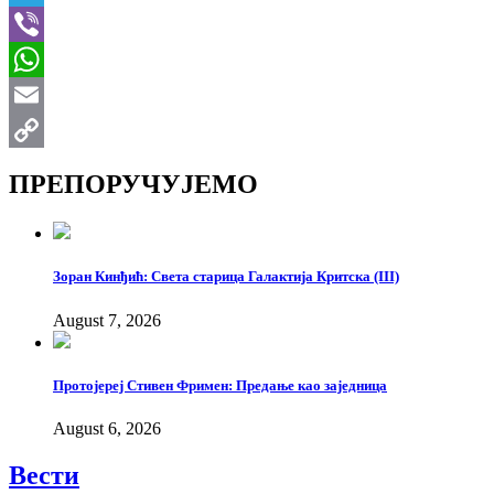
Telegram
Viber
WhatsApp
Email
Copy
ПРЕПОРУЧУЈЕМО
Link
Зоран Кинђић: Света старица Галактија Критска (III)
August 7, 2026
Протојереј Стивен Фримен: Предање као заједница
August 6, 2026
Вести