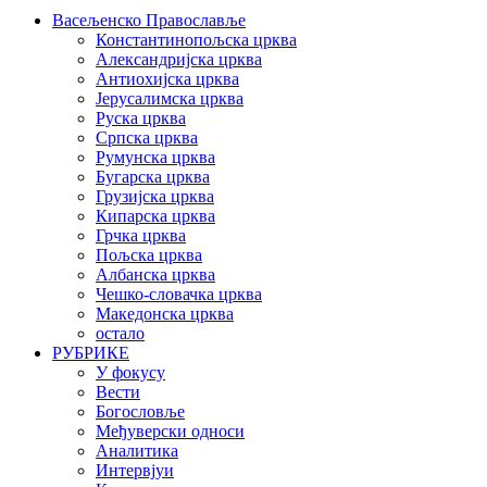
Васељенско Православље
Константинопољска црква
Александријска црква
Антиохијска црква
Јерусалимска црква
Руска црква
Српска црква
Румунска црква
Бугарска црква
Грузијска црква
Кипарска црква
Грчка црква
Пољска црква
Албанска црква
Чешко-словачка црква
Македонска црква
остало
РУБРИКЕ
У фокусу
Вести
Богословље
Међуверски односи
Аналитика
Интервјуи