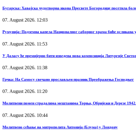
Бугарска: Хавајска чудотворна икона Пресвете Богородице посетила бол
07. August 2026. 12:03
Румунија: Подземна капела Националног саборног храма биће осликана у
07. August 2026. 11:53
У Даласу ће премијерно бити изведена нова композиција Литургије Свето
07. August 2026. 11:38
Грчка: На Самосу свечано прослављен празник Преображења Господњег
07. August 2026. 11:20
Молитвени помен страдалима мештанима Торња, Обријежи и Дерезе 1942.
07. August 2026. 10:44
Молитвено сећање на митрополита Антонија (Блума) у Лондону