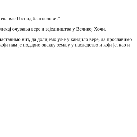
Нека вас Господ благослови.“
значај очувања вере и заједништва у Великој Хочи.
аставимо нит, да долијемо уље у кандило вере, да прославимо
ји нам је подарио овакву земљу у наследство и који је, као и