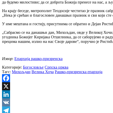
да будемо милостиви; да се доброта Божија пренесе на нас, а 
На крају беседе, митрополит Теодосије честитао је празник саб
„Нека је срећан и благословен данашњи празник и сви који сте 
У име мештана и гостију, присутнима се обратио и Дејан Ристи
„Сабрасмо се на данашњи дан, Михољдан, овде у Великој Хочи,
угодника Божијег Киријака Отшелника, да се саборујемо и радуј
прецима нашим, излио на нас Своје дарове“, поручио је Ристић
Извор
:
Епархија рашко-призренска
Категорије:
Богословље
Српска црква
Тагс:
Михољдан
Велика Хоча
Рашко-призренска епархија
Facebook
X
LinkedIn
VK