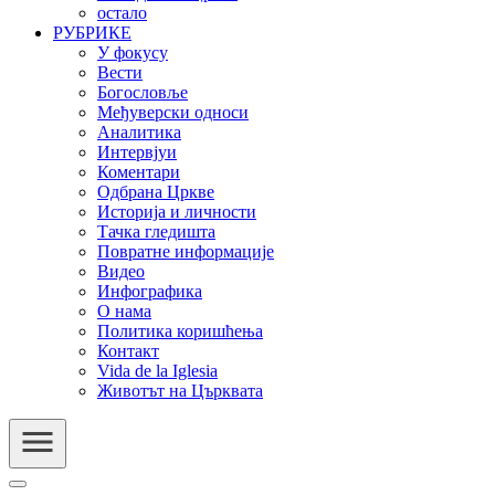
остало
РУБРИКЕ
У фокусу
Вести
Богословље
Међуверски односи
Аналитика
Интервјуи
Коментари
Одбрана Цркве
Историја и личности
Тачка гледишта
Повратне информације
Видео
Инфографика
О нама
Политика коришћења
Контакт
Vida de la Iglesia
Животът на Църквата