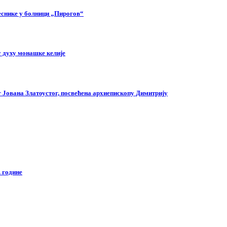
еснике у болници „Пирогов“
 духу монашке келије
г Јована Златоустог, посвећена архиепископу Димитрију
 године