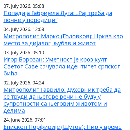
07. July 2026. 05:08
Попадија Габријела Луга: „Рај треба да
почне у породици“
04. July 2026. 12:08
Митрополит Марко (Головков): Црква као
место за дијалог, љубав и живот
03. July 2026. 05:10
Игор Борозан: Уметност је кроз култ
Светог Саве сачувала идентитет српског
бића
02. July 2026. 04:24
Митрополит Гаврило: Духовник треба да
се труди да његове речи не буду у
супротности са његовим животом и
делима
24. June 2026. 07:01
Епископ Порфирије (Шутов): Пир у време