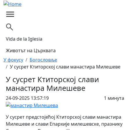
Skip to main content
Vida de la Iglesia
Животът на Църквата
Breadcrumb
У фокусу
Богословље
У сусрет Ктиторској слави манастира Милешеве
У сусрет Ктиторској слави
манастира Милешеве
24-09-2025 13:57:19
1 минута
У сусрет предстојећој Ктиторској слави манастира
Милешеве и слави Епархије милешевске, празнику