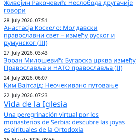
Живојин Ракочевић: Неслобода другачије
говори
28. July 2026. 07:51
Анастасја Коскело: Молдавски
православни свет – између руског и
румунског (III)
27. July 2026. 03:43
Зоран Милошевић: Бугарска црква између
Православља и НАТО православља (II)
24. July 2026. 06:07
Ким Вајтсајд: Неочекивано путовање
22. July 2026. 07:23
Vida de la Iglesia
Una peregrinación virtual por los
monasterios de Serbia: descubre las joyas
espirituales de la Ortodoxia
16. March 2026. 08:56