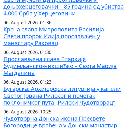
доњохерцеговачки – 85 година од убиства
4.000 Срба у Херцеговини
06. August 2026. 01:36
Крсна слава Митрополита Василија –
Свети пророк Илија прослављен у
манастиру Раковац
06. August 2026. 01:30
Прослављена слава Епархије
будимљанско-никшићке – Света Марија
Магдалина
06. August 2026. 01:23
Бугарска: Архијерејска литургија у капели
Светог Јована Рилског и почетак
поклоничког пута „Рилски Чудотворац“
06. August 2026. 10:25
Чудотворна Донска икона Пресвете
Богородице враћена у Донски манастир