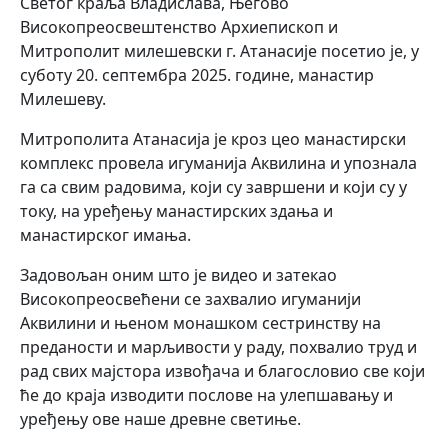
Светог краља Владислава, Његово
Високопреосвештенство Архиепископ и
Митрополит милешевски г. Атанасије посетио је, у
суботу 20. септембра 2025. године, манастир
Милешеву.
Митрополита Атанасија је кроз цео манастирски
комплекс провела игуманија Аквилина и упознала
га са свим радовима, који су завршени и који су у
току, на уређењу манастирских здања и
манастирског имања.
Задовољан оним што је видео и затекао
Високопреосвећени се захвалио игуманији
Аквилини и њеном монашком сестринству на
преданости и марљивости у раду, похвалио труд и
рад свих мајстора извођача и благословио све који
ће до краја изводити послове на улепшавању и
уређењу ове наше древне светиње.