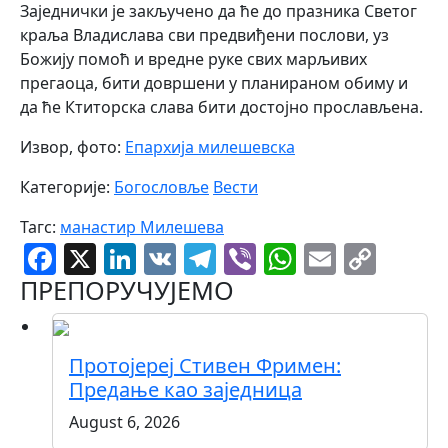
Заједнички је закључено да ће до празника Светог
краља Владислава сви предвиђени послови, уз
Божију помоћ и вредне руке свих марљивих
прегаоца, бити довршени у планираном обиму и
да ће Ктиторска слава бити достојно прослављена.
Извор, фото:
Епархија милешевска
Категорије:
Богословље
Вести
Тагс:
манастир Милешева
Facebook
X
LinkedIn
VK
Telegram
Viber
WhatsAp
Email
Cop
Link
ПРЕПОРУЧУЈЕМО
Протојереј Стивен Фримен:
Предање као заједница
August 6, 2026