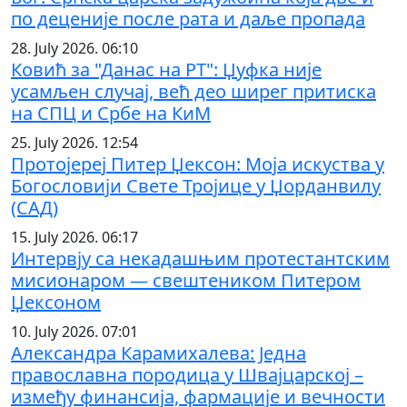
по деценије после рата и даље пропада
28. July 2026. 06:10
Ковић за "Данас на РТ": Џуфка није
усамљен случај, већ део ширег притиска
на СПЦ и Србе на КиМ
25. July 2026. 12:54
Протојереј Питер Џексон: Моја искуства у
Богословији Свете Тројице у Џорданвилу
(САД)
15. July 2026. 06:17
Интервју са некадашњим протестантским
мисионаром — свештеником Питером
Џексоном
10. July 2026. 07:01
Александра Карамихалева: Једна
православна породица у Швајцарској –
између финансија, фармације и вечности