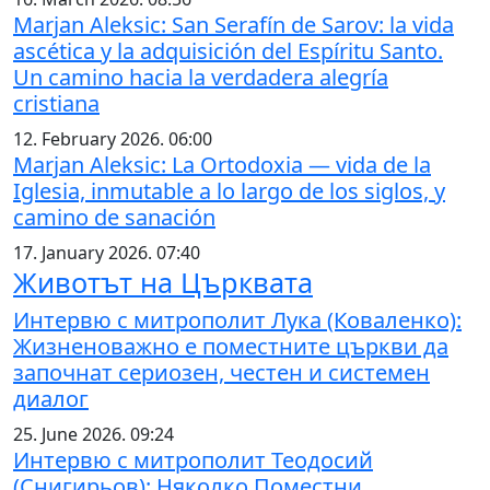
Marjan Aleksic: San Serafín de Sarov: la vida
ascética y la adquisición del Espíritu Santo.
Un camino hacia la verdadera alegría
cristiana
12. February 2026. 06:00
Marjan Aleksic: La Ortodoxia — vida de la
Iglesia, inmutable a lo largo de los siglos, y
camino de sanación
17. January 2026. 07:40
Животът на Църквата
Интервю с митрополит Лука (Коваленко):
Жизненоважно е поместните църкви да
започнат сериозен, честен и системен
диалог
25. June 2026. 09:24
Интервю с митрополит Теодосий
(Снигирьов): Няколко Поместни