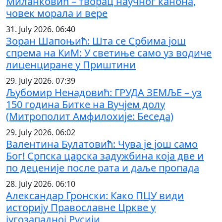
Миланковић – творац научног канона,
човек морала и вере
31. July 2026. 06:40
Зоран Шапоњић: Шта се Србима још
спрема на КиМ: У светиње само уз водиче
лиценциране у Приштини
29. July 2026. 07:39
Љубомир Ненадовић: ГРУДА ЗЕМЉЕ – уз
150 година Битке на Вучјем долу
(Митрополит Амфилохије: Беседа)
29. July 2026. 06:02
Валентина Булатовић: Чува је још само
Бог! Српска царска задужбина која две и
по деценије после рата и даље пропада
28. July 2026. 06:10
Александар Гронски: Како ПЦУ види
историју Православне Цркве у
југозападној Русији