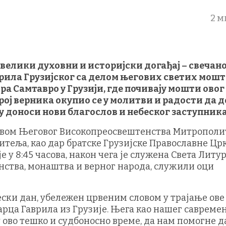
2 м
 велики духовни и историјски догађај – свечано
рила Грузијског са делом његових светих мошт
ра Самтавро у Грузији, где почивају мошти овог
рој верника окупио се у молитви и радости да 
ду доноси нови благослов и небеског заступника
словом Његовог Високопреосвештенства Митрополи
итеља, као дар братске Грузијске Православне Црк
 у 8:45 часова, након чега је служена Света Литу
тенства, монаштва и верног народа, служили оци
бески дан, убележен црвеним словом у трајање ове
арца Гаврила из Грузије. Њега као нашег савреме
 ово тешко и судбоносно време, да нам помогне д