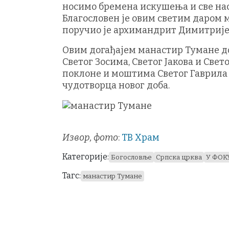
носимо бремена искушења и све нас
Благословен је овим светим даром м
поручио је архимандрит Димитрије
Овим догађајем манастир Тумане до
Светог Зосима, Светог Јакова и Свет
поклоне и моштима Светог Гаврила
чудотворца новог доба.
Извор, фото
:
ТВ Храм
Категорије:
Богословље
Српска црква
У ФОК
Тагс:
манастир Тумане