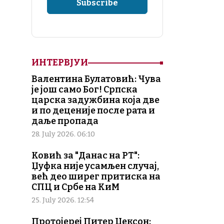
ИНТЕРВЈУИ
Валентина Булатовић: Чува
је још само Бог! Српска
царска задужбина која две
и по деценије после рата и
даље пропада
28. July 2026. 06:10
Ковић за "Данас на РТ":
Џуфка није усамљен случај,
већ део ширег притиска на
СПЦ и Србе на КиМ
25. July 2026. 12:54
Протојереј Питер Џексон: