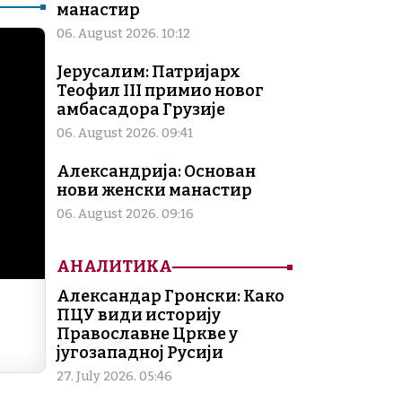
ai
p
манастир
l
y
06. August 2026. 10:12
Li
Јерусалим: Патријарх
n
Теофил III примио новог
амбасадора Грузије
k
06. August 2026. 09:41
Александрија: Основан
нови женски манастир
06. August 2026. 09:16
АНАЛИТИКА
Александар Гронски: Како
ПЦУ види историју
Православне Цркве у
југозападној Русији
27. July 2026. 05:46