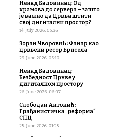
Ненад Бадовинац: Од
храмова до сервера – зашто
је важно да Црква штити
свој дигитални простор?
14. July 2026. 05:36
Зоран Чворовић: Фанар као
црквени ресор Брисела
29. June 2026. 05:10
Ненад Бадовинац:
Безбедност Цркве у
дигиталном простору
26. June 2026. 06:07
Слободан Антонић:
Грађанистичка „реформа“
СПЦ
25. June 2026. 01:25