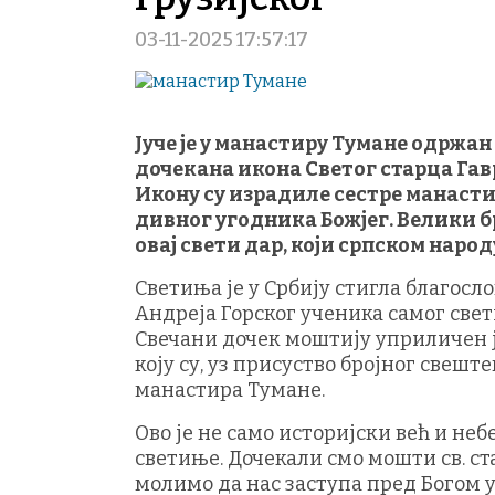
03-11-2025 17:57:17
Јуче је у манастиру Тумане одржан
дочекана икона Светог старца Гав
Икону су израдиле сестре манасти
дивног угодника Божјег. Велики б
овај свети дар, који српском наро
Светиња је у Србију стигла благо
Андреја Горског ученика самог свет
Свечани дочек моштију уприличен је
коју су, уз присуство бројног свеш
манастира Тумане.
Ово је не само историјски већ и не
светиње. Дочекали смо мошти св. ст
молимо да нас заступа пред Богом у