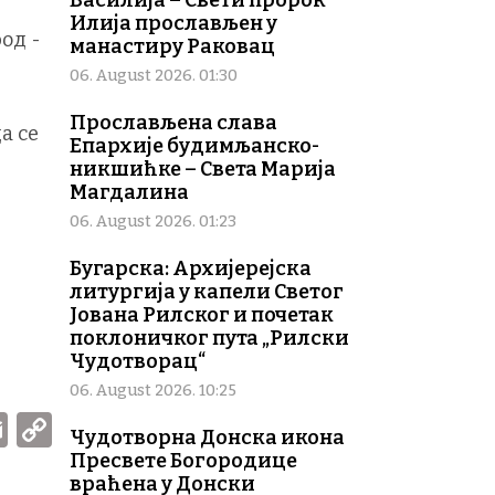
Василија – Свети пророк
Илија прослављен у
од -
манастиру Раковац
06. August 2026. 01:30
Прослављена слава
а се
Епархије будимљанско-
никшићке – Света Марија
Магдалина
06. August 2026. 01:23
Бугарска: Архијерејска
литургија у капели Светог
Јована Рилског и почетак
поклоничког пута „Рилски
Чудотворац“
06. August 2026. 10:25
W
E
C
Чудотворна Донска икона
m
o
Пресвете Богородице
враћена у Донски