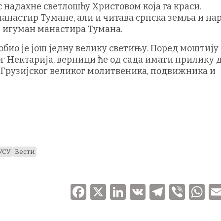
 надахне светлошћу Христовом која га краси.
анастир Тумане, али и читава српска земља и нар
 игуман манастира Тумана.
био је још једну велику светињу. Поред моштију
ог Нектарија, верници ће од сада имати прилику д
 Грузијског великог молитвеника, подвижника и
УСУ
Вести
F
X
Li
V
T
V
a
n
K
el
ib
h