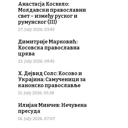
Анастасја Коскело:
Молдавски православни
свет – између руског и
румунског (III)
27. July 2026. 03:43
Димитрије Марковић:
Косовска православна
црква
22. July 2026. 04:45
Х. Дејвид Солс: Косово и
Украјина: Самученици за
канонско православље
21. July 2026. 05:58
Илијан Минчев: Нечувена
пресуда
16. July 2026. 07:07