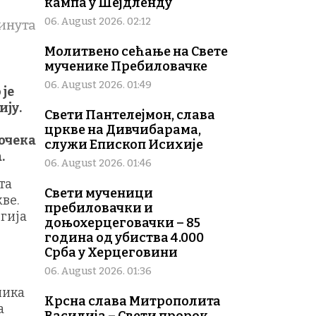
кампа у Шејдленду
06. August 2026. 02:12
инута
Молитвено сећање на Свете
мученике Пребиловачке
06. August 2026. 01:49
 је
ију.
Свети Пантелејмон, слава
цркве на Дивчибарама,
дочека
служи Епископ Исихије
.
06. August 2026. 01:46
та
Свети мученици
ве.
пребиловачки и
ргија
доњохерцеговачки – 85
година од убиства 4.000
Срба у Херцеговини
06. August 2026. 01:36
ника
Крсна слава Митрополита
а