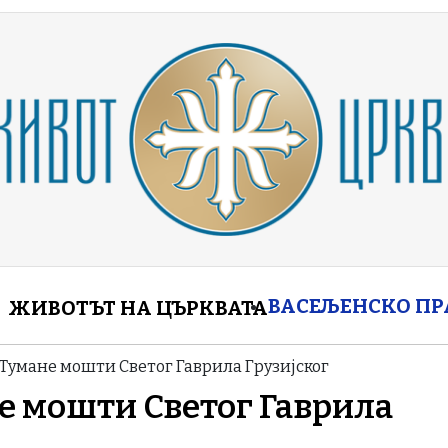
enu
ВАСЕЉЕНСКО П
ЖИВОТЪТ НА ЦЪРКВАТА
Тумане мошти Светог Гаврила Грузијског
е мошти Светог Гаврила