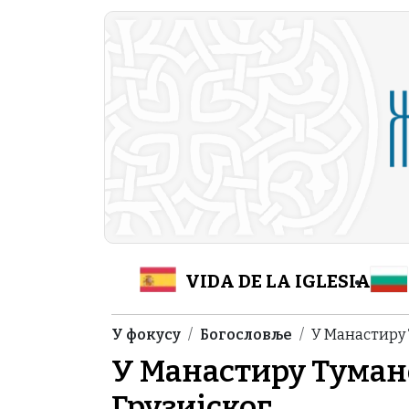
Skip to main content
Header Category M
VIDA DE LA IGLESIA
Breadcrumb
У фокусу
Богословље
У Манастиру 
У Манастиру Туман
Грузијског