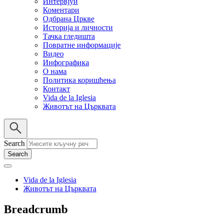
Интервјуи
Коментари
Одбрана Цркве
Историја и личности
Тачка гледишта
Повратне информације
Видео
Инфографика
О нама
Политика коришћења
Контакт
Vida de la Iglesia
Животът на Църквата
Search
Vida de la Iglesia
Животът на Църквата
Breadcrumb