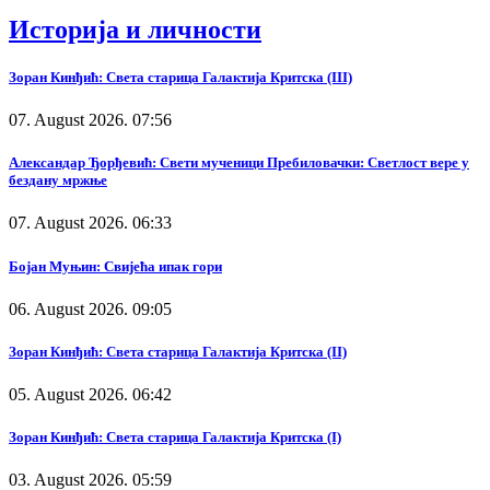
Историја и личности
Зоран Кинђић: Света старица Галактија Критска (III)
07. August 2026. 07:56
Александар Ђорђевић: Свети мученици Пребиловачки: Светлост вере у
бездану мржње
07. August 2026. 06:33
Бојан Муњин: Свијећа ипак гори
06. August 2026. 09:05
Зоран Кинђић: Света старица Галактија Критска (II)
05. August 2026. 06:42
Зоран Кинђић: Света старица Галактија Критска (I)
03. August 2026. 05:59