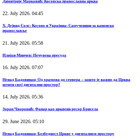
Димитрије Марковић: Косовска православна црква
22. July 2026. 04:45
Х. Дејвид Солс: Косово и Украјина: Самученици за канонско
православље
21. July 2026. 05:58
Илијан Минчев: Нечувена пресуда
16. July 2026. 07:07
Ненад Бадовинац: Од храмова до сервера – зашто је важно да Црква
штити свој дигитални простор?
14. July 2026. 05:36
Зоран Чворовић: Фанар као црквени ресор Брисела
29. June 2026. 05:10
Ненад Бадовинац: Безбедност Цркве у дигиталном простору