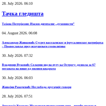
28. July 2026. 06:10
Тачка гледишта
Тајана Потерјахин: Изазов дигиталне „духовности”
04. August 2026. 06:08
Александар Живковић: Сусрет васељенског и јерусалимског патријарха
– Православље пред искушењем геополитике
30. July 2026. 07:32
Владимир Вуковић: Соларни зид на путу ка Острогу: дозвола за 67
мегавата на више од милион квадрата
30. July 2026. 06:03
Живојин Ракочевић: Неслобода другачије говори
28. July 2026. 07:51
Анастасја Коскело: Молдавски православни свет – између руског и