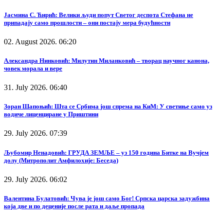
Јасмина С. Ћирић: Велики људи попут Светог деспота Стефана не
припадају само прошлости – они постају мера будућности
02. August 2026. 06:20
Александра Нинковић: Милутин Миланковић – творац научног канона,
човек морала и вере
31. July 2026. 06:40
Зоран Шапоњић: Шта се Србима још спрема на КиМ: У светиње само уз
водиче лиценциране у Приштини
29. July 2026. 07:39
Љубомир Ненадовић: ГРУДА ЗЕМЉЕ – уз 150 година Битке на Вучјем
долу (Митрополит Амфилохије: Беседа)
29. July 2026. 06:02
Валентина Булатовић: Чува је још само Бог! Српска царска задужбина
која две и по деценије после рата и даље пропада