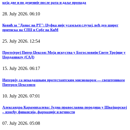
која две и по деценије после рата и даље пропада
28. July 2026. 06:10
Ковић за "Данас на РТ": Џуфка није усамљен случај, већ део ширег
притиска на СПЦ и Србе на КиМ
25. July 2026. 12:54
Протојереј Питер Џексон: Моја искуства у Богословији Свете Тројице у
Џорданвилу (САД)
15. July 2026. 06:17
Интервју са некадашњим протестантским мисионаром — свештеником
Питером Џексоном
10. July 2026. 07:01
Александра Карамихалева: Једна православна породица у Швајцарској
– између финансија, фармације и вечности
07. July 2026. 05:08