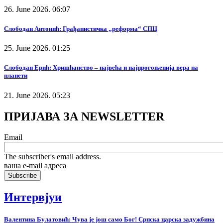
26. June 2026. 06:07
Слободан Антонић: Грађанистичка „реформа“ СПЦ
25. June 2026. 01:25
Слободан Ерић: Хришћанство – највећа и најпрогоњенија вера на
планети
21. June 2026. 05:23
ПРИЈАВА ЗА NEWSLETTER
Email
The subscriber's email address.
ваша е-mail адреса
Интервјуи
Валентина Булатовић: Чува је још само Бог! Српска царска задужбина