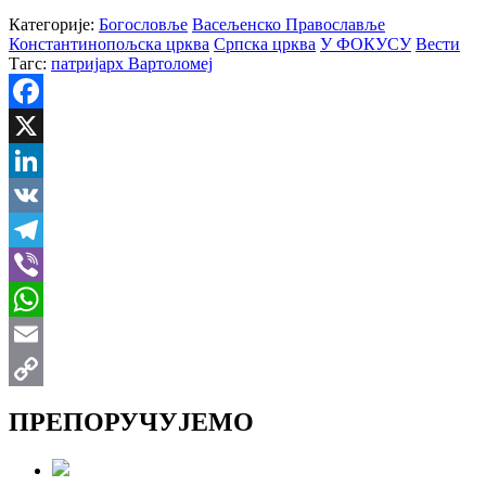
Категорије:
Богословље
Васељенско Православље
Константинопољска црква
Српска црква
У ФОКУСУ
Вести
Тагс:
патријарх Вартоломеј
Facebook
X
LinkedIn
VK
Telegram
Viber
WhatsApp
Email
Copy
ПРЕПОРУЧУЈЕМО
Link