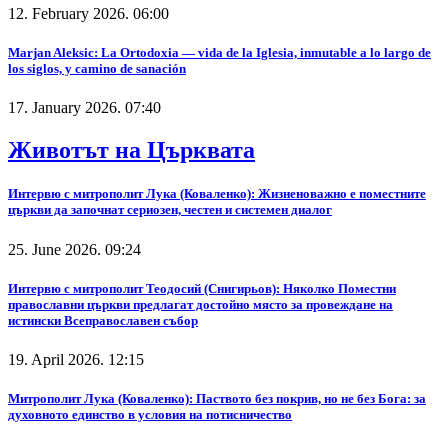
12. February 2026. 06:00
Marjan Aleksic: La Ortodoxia — vida de la Iglesia, inmutable a lo largo de
los siglos, y camino de sanación
17. January 2026. 07:40
Животът на Църквата
Интервю с митрополит Лука (Коваленко): Жизненоважно е поместните
църкви да започнат сериозен, честен и системен диалог
25. June 2026. 09:24
Интервю с митрополит Теодосий (Снигирьов): Няколко Поместни
православни църкви предлагат достойно място за провеждане на
истински Всеправославен събор
19. April 2026. 12:15
Митрополит Лука (Коваленко): Паството без покрив, но не без Бога: за
духовното единство в условия на потисничество