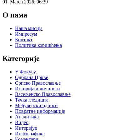
01. March 2026. 06:39
О нама
Наша мисија
Импресум
Контакт
Политика коришћења
Категорије
У Фокусу
Одбрана Цркве
Српско Православље
Историја и личности
Васељенско Православље
Тачка гледишта
Међуверски односи
Повратне информације
Аналитика
Видео
Интервјуи
Инфографика
Коментари