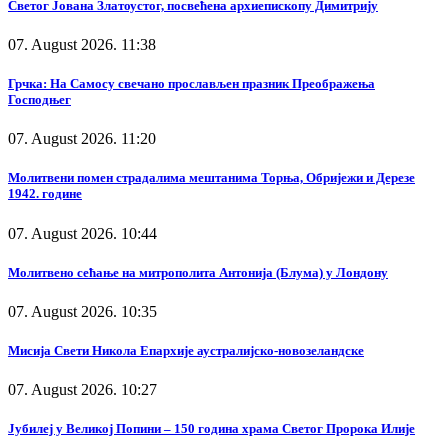
Светог Јована Златоустог, посвећена архиепископу Димитрију
07. August 2026. 11:38
Грчка: На Самосу свечано прослављен празник Преображења
Господњег
07. August 2026. 11:20
Молитвени помен страдалима мештанима Торња, Обријежи и Дерезе
1942. године
07. August 2026. 10:44
Молитвено сећање на митрополита Антонија (Блума) у Лондону
07. August 2026. 10:35
Мисија Свети Никола Епархије аустралијско-новозеландске
07. August 2026. 10:27
Јубилеј у Великој Попини – 150 година храма Светог Пророка Илије