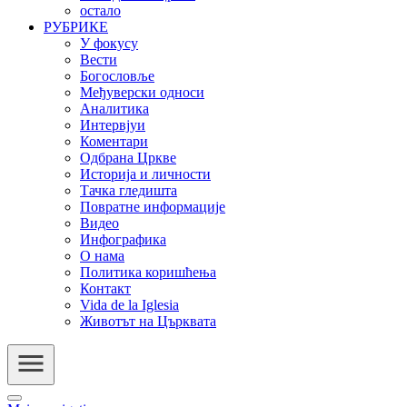
остало
РУБРИКЕ
У фокусу
Вести
Богословље
Међуверски односи
Аналитика
Интервјуи
Коментари
Одбрана Цркве
Историја и личности
Тачка гледишта
Повратне информације
Видео
Инфографика
О нама
Политика коришћења
Контакт
Vida de la Iglesia
Животът на Църквата