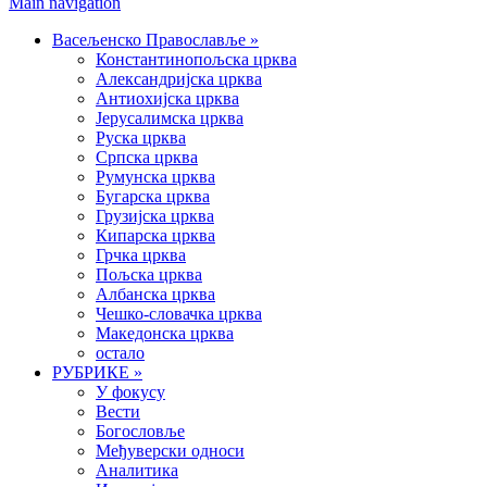
Main navigation
Васељенско Православље
»
Константинопољска црква
Александријска црква
Антиохијска црква
Јерусалимска црква
Руска црква
Српска црква
Румунска црква
Бугарска црква
Грузијска црква
Кипарска црква
Грчка црква
Пољска црква
Албанска црква
Чешко-словачка црква
Македонска црква
остало
РУБРИКЕ
»
У фокусу
Вести
Богословље
Међуверски односи
Аналитика