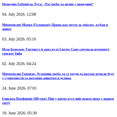
Попадија Габријела Луга: „Рај треба да почне у породици“
04. July 2026. 12:08
Митрополит Марко (Головков): Црква као место за дијалог, љубав и
живот
03. July 2026. 05:10
Игор Борозан: Уметност је кроз култ Светог Саве сачувала идентитет
српског бића
02. July 2026. 04:24
Митрополит Гаврило: Духовник треба да се труди да његове речи не буду
у супротности са његовим животом и делима
24. June 2026. 07:01
Епископ Порфирије (Шутов): Пир у време куге није нешто ново у нашем
свету
19. June 2026. 05:30