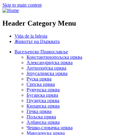
Skip to main content
Header Category Menu
Vida de la Iglesia
Животът на Църквата
Васељенско Православље
Константинопољска црква
Александријска црква
Антиохијска црква
Јерусалимска црква
Руска црква
Српска црква
Румунска црква
Бугарска црква
Грузијска црква
Кипарска црква
Грчка црква
Пољска црква
Албанска црква
Чешко-словачка црква
Македонска црква