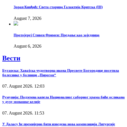
Зоран Кинђић: Света старица Галактија Критска (III)
August 7, 2026
Протојереј Стивен Фримен: Предање као заједница
August 6, 2026
Вести
Бугарска: Хавајска чудотворна икона Пресвете Богородице посетила
болеснике у болници „Пирогов“
07. August 2026. 12:03
Румунија: Подземна капела Националног саборног храма биће осликана
у духу монашке келије
07. August 2026. 11:53
У Даласу ће премијерно бити изведена нова композиција Литургије