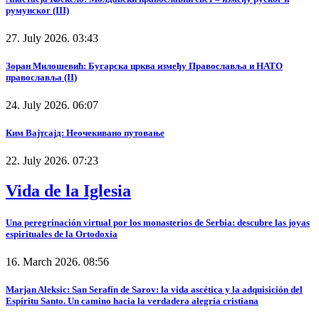
румунског (III)
27. July 2026. 03:43
Зоран Милошевић: Бугарска црква између Православља и НАТО
православља (II)
24. July 2026. 06:07
Ким Вајтсајд: Неочекивано путовање
22. July 2026. 07:23
Vida de la Iglesia
Una peregrinación virtual por los monasterios de Serbia: descubre las joyas
espirituales de la Ortodoxia
16. March 2026. 08:56
Marjan Aleksic: San Serafín de Sarov: la vida ascética y la adquisición del
Espíritu Santo. Un camino hacia la verdadera alegría cristiana