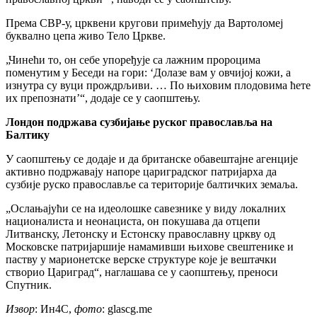
Према СВР-у, црквени кругови примећују да Вартоломеј
буквално цепа живо Тело Цркве.
„Чинећи то, он себе упоређује са лажним пророцима
поменутим у Беседи на гори: ‘Долазе вам у овчијој кожи, а
изнутра су вуци прождрљиви. … По њиховим плодовима ћете
их препознати’“, додаје се у саопштењу.
Лондон подржава сузбијање руског православља на
Балтику
У саопштењу се додаје и да британске обавештајне агенције
активно подржавају напоре цариградског патријарха да
сузбије руско православље са територије балтичких земаља.
„Ослањајући се на идеолошке савезнике у виду локалних
националиста и неонациста, он покушава да отцепи
Литванску, Летонску и Естонску православну цркву од
Московске патријаршије намамивши њихове свештенике и
паству у марионетске верске структуре које је вештачки
створио Цариград“, наглашава се у саопштењу, преноси
Спутник.
Извор
: Ин4С,
фото
: glascg.me