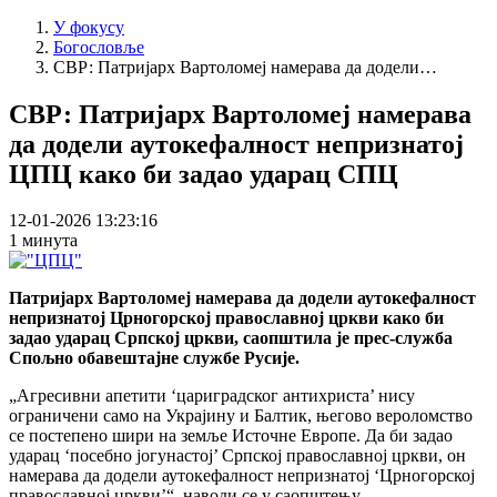
У фокусу
Богословље
СВР: Патријарх Вартоломеј намерава да додели…
СВР: Патријарх Вартоломеј намерава
да додели аутокефалност непризнатој
ЦПЦ како би задао ударац СПЦ
12-01-2026 13:23:16
1 минута
Патријарх Вартоломеј намерава да додели аутокефалност
непризнатој Црногорској православној цркви како би
задао ударац Српској цркви, саопштила је прес-служба
Спољно обавештајне службе Русије.
„Агресивни апетити ‘цариградског антихриста’ нису
ограничени само на Украјину и Балтик, његово вероломство
се постепено шири на земље Источне Европе. Да би задао
ударац ‘посебно јогунастoj’ Српској православној цркви, он
намерава да додели аутокефалност непризнатој ‘Црногорској
православној цркви’“, наводи се у саопштењу.