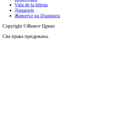
Vida de la Iglesia
Донације
Животът на Църквата
Copyright ©Живот Цркве
Сва права придржана.