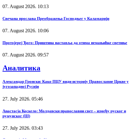
07. August 2026. 10:13
Свечана прослава Преображења Господњег у Каламарији
07. August 2026. 10:06
Протојереј Ђого: Приштина наставља да отима немањићке светиње
07. August 2026. 09:57
Аналитика
Александар Гронски: Како ПЦУ види историју Православне Цркве у
југозападној Русији
27. July 2026. 05:46
Анастасја Коскело: Молдавски православни свет – између руског и
румунског (III)
27. July 2026. 03:43