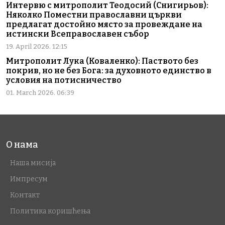
Интервю с митрополит Теодосий (Снигирьов):
Няколко Поместни православни църкви
предлагат достойно място за провеждане на
истински Всеправославен събор
19. April 2026. 12:15
Митрополит Лука (Коваленко): Паството без
покрив, но не без Бога: за духовното единство в
условия на потисничество
01. March 2026. 06:39
О нама
Наша мисија
Импресум
Контакт
Политика коришћења