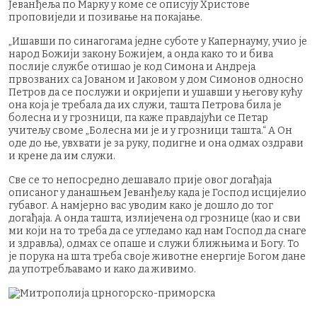
Јеванђеља по Марку у коме се описују Христове
проповиједи и позивање на покајање.
„Ишавши по синагогама једне суботе у Капернауму, учио је
народ Божији закону Божијем, а онда како то и бива
послије службе отишао је код Симона и Андреја
првозваних са Јованом и Јаковом у дом Симонов односно
Петров да се послужи и окријепи и ушавши у његову кућу
она која је требала да их служи, ташта Петрова била је
болесна и у грозници, па каже правдајући се Петар
учитељу своме „Болесна ми је и у грозници ташта.“ А Он
оде до ње, увхвати је за руку, подигне и она одмах оздрави
и крене да им служи.
Све се то непосредно дешавало прије овог догађаја
описаног у данашњем Јеванђељу када је Господ исцијелио
губавог. А намјерно вас уводим како је дошло до тог
догађаја. А онда ташта, излијечена од грознице (као и сви
ми који на то треба да се угледамо кад нам Господ да снаге
и здравља), одмах се опаше и служи ближњима и Богу. То
је порука на шта треба своје животне енергије Богом дане
да употребљавамо и како да живимо.