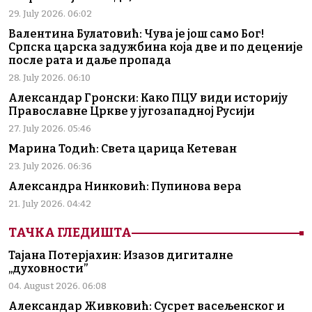
29. July 2026. 06:02
Валентина Булатовић: Чува је још само Бог!
Српска царска задужбина која две и по деценије
после рата и даље пропада
28. July 2026. 06:10
Александар Гронски: Како ПЦУ види историју
Православне Цркве у југозападној Русији
27. July 2026. 05:46
Марина Тодић: Света царица Кетеван
23. July 2026. 06:36
Александра Нинковић: Пупинова вера
21. July 2026. 04:42
ТАЧКА ГЛЕДИШТА
Тајана Потерјахин: Изазов дигиталне
„духовности”
04. August 2026. 06:08
Александар Живковић: Сусрет васељенског и