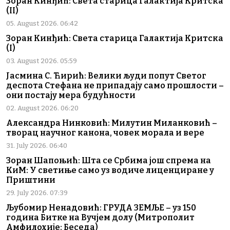
Зоран Кинђић: Света старица Галактија Критска
(II)
05. August 2026. 06:42
Зоран Кинђић: Света старица Галактија Критска
(I)
03. August 2026. 05:59
Јасмина С. Ћирић: Велики људи попут Светог
деспота Стефана не припадају само прошлости –
они постају мера будућности
02. August 2026. 06:20
Александра Нинковић: Милутин Миланковић –
творац научног канона, човек морала и вере
31. July 2026. 06:40
Зоран Шапоњић: Шта се Србима још спрема на
КиМ: У светиње само уз водиче лиценциране у
Приштини
29. July 2026. 07:39
Љубомир Ненадовић: ГРУДА ЗЕМЉЕ – уз 150
година Битке на Вучјем долу (Митрополит
Амфилохије: Беседа)