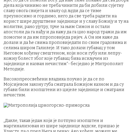
мјесто да се помоли Богу. Да нам тиме покаже да сва добра
дјела која чинимо не треба чинити да би добили сујетну
славу овога свијета и хвалу од људи да се тиме
преузносимо и гордимо, него да све треба радити на
корист шире друштвене заједнице и у славу Божију и ту на
молитви, рано ујутру, трче за њим Симон и остали
апостоли да га нађу и да кажу да га цио народ тражи да им
помогне и да им ппроповиједа ријеч. А Он им каже да
долази и да ће свима проповиједати по свим градовима и
селима широм Галилеје. И тако долази губавац у том
Његовом хођењу свештеном, који носи губу или лепру-
кожну болест због које губавац бива искључен из
заједнице и назван нечистим“- бесједио је Митрополит
Методије.
Високопреосвећени владика поучио је да се по
Мојсијевом закону губа сматрала Божијом казном и да су
губави били изопштени из цијеле заједнице и сматрани
нечистим.
„Дакле, такав један који је потпуно изопштен и
маргинализован из шире заједнице људске, пришао је
Христу, па о пред Њега и рекао: Ако хоћеш, можеш ме