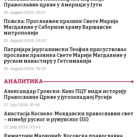
Православне цркве у Америци у Јути
05. August 2026. 09:17
Пољска: Прослављен празник Свете Марије
Магдалине у Саборном храму Варшавске
митрополије
05. August 2026. 09:02
Патријарх јерусалимски Теофил присуствовао
прослави празника Свете Марије Магдалине у
руском манастиру у Гетсиманији
05. August 2026. 08:35
АНАЛИТИКА
Александар Гронски: Како ПЦУ види историју
Православне Цркве у југозападној Русији
27. July 2026. 05:46
Анастасја Коскело: Молдавски православни свет
– између руског и румунског (III)
27. July 2026. 03:43
Димитрије Марковић: Косовска православна