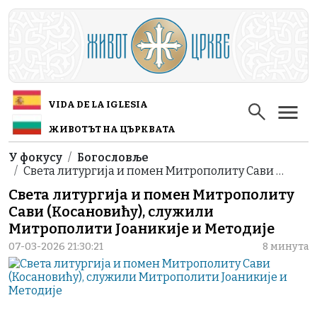
Skip to main content
VIDA DE LA IGLESIA
ЖИВОТЪТ НА ЦЪРКВАТА
Breadcrumb
У фокусу
Богословље
Света литургија и помен Митрополиту Сави …
Света литургија и помен Митрополиту
Сави (Косановићу), служили
Митрополити Јоаникије и Методије
07-03-2026 21:30:21
8 минута