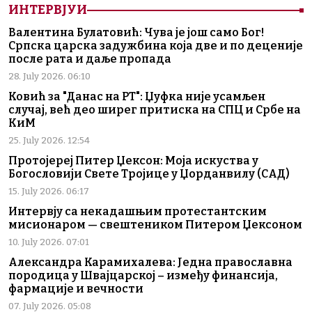
ИНТЕРВЈУИ
Валентина Булатовић: Чува је још само Бог!
Српска царска задужбина која две и по деценије
после рата и даље пропада
28. July 2026. 06:10
Ковић за "Данас на РТ": Џуфка није усамљен
случај, већ део ширег притиска на СПЦ и Србе на
КиМ
25. July 2026. 12:54
Протојереј Питер Џексон: Моја искуства у
Богословији Свете Тројице у Џорданвилу (САД)
15. July 2026. 06:17
Интервју са некадашњим протестантским
мисионаром — свештеником Питером Џексоном
10. July 2026. 07:01
Александра Карамихалева: Једна православна
породица у Швајцарској – између финансија,
фармације и вечности
07. July 2026. 05:08