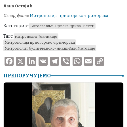
Лана Остојић
Извор, фото
:
Митрополија црногорско-приморска
Категорије:
Богословље
Српска црква
Вести
Тагс:
митрополит Јоаникије
Митрополија црногорско-приморска
Митрополит будимљанско-никшићки Методије
F
X
Li
V
T
V
W
E
C
a
n
K
el
ib
h
m
o
ПРЕПОРУЧУЈЕМО
c
k
e
er
at
ai
p
e
e
gr
s
l
y
b
dI
a
A
Li
o
n
m
p
n
o
p
k
k