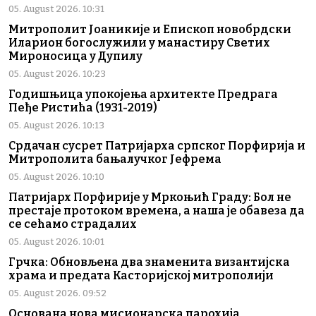
05. August 2026. 10:31
Митрополит Јоаникије и Епископ новобрдски
Иларион богослужили у манастиру Светих
Мироносица у Дупилу
05. August 2026. 10:23
Годишњица упокојења архитекте Предрага
Пеђе Ристића (1931-2019)
05. August 2026. 10:13
Срдачан сусрет Патријарха српског Порфирија и
Митрополита бањалучког Јефрема
05. August 2026. 10:10
Патријарх Порфирије у Мркоњић Граду: Бол не
престаје протоком времена, а наша је обавеза да
се сећамо страдалих
05. August 2026. 10:01
Грчка: Обновљена два знаменита византијска
храма и предата Касторијској митрополији
05. August 2026. 09:52
Основана нова мисионарска парохија