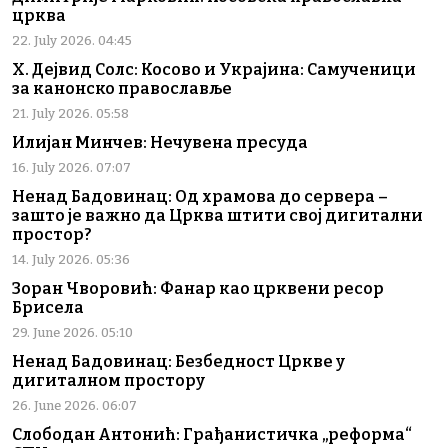
црква
22. July 2026. 04:45
Х. Дејвид Солс: Косово и Украјина: Самученици
за канонско православље
21. July 2026. 05:58
Илијан Минчев: Нечувена пресуда
16. July 2026. 07:07
Ненад Бадовинац: Од храмова до сервера –
зашто је важно да Црква штити свој дигитални
простор?
14. July 2026. 05:36
Зоран Чворовић: Фанар као црквени ресор
Брисела
29. June 2026. 05:10
Ненад Бадовинац: Безбедност Цркве у
дигиталном простору
26. June 2026. 06:07
Слободан Антонић: Грађанистичка „реформа“