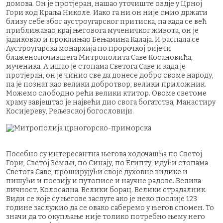
домова. Он је протјеран, нашао уточиште овдје у Црној
Гори код Краља Николе. Иако га ни он није смио држати
близу себе због аустроугарског притиска, па када се већ
приближавао крај његовога мученичког живота, он је
јадиковао и проклињао Бењамина Калаја. И распала се
Аустроугарска монархија по пророчкој ријечи
блаженопочившега Митрополита Саве Косановића,
мученика. А ишао је стопама Светога Саве и када је
протјеран, он је чинио све да донесе добро своме народу,
па је познат као велики добротвор, велики приложник.
Можемо слободно рећи велики ктитор. Овоме светоме
храму завјештао је највећи дио свога богатства, Манастиру
Косијереву, Рељевској богословији.
Посебно су интересантна његова ходочашћа по Светој
Гори, Светој Земљи, по Синају, по Египту, идући стопама
Светога Саве, проширујући своје духовне видике и
пишући и поезију и путописе и научне радове. Велика
личност. Колосална. Велики борац. Велики страдалник.
Види се које су његове заслуге ако је неко послије 123
године заслужио да се овако саберемо у његов спомен. То
значи да то окупљање није толико потребно њему него