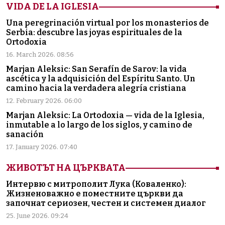
VIDA DE LA IGLESIA
Una peregrinación virtual por los monasterios de
Serbia: descubre las joyas espirituales de la
Ortodoxia
16. March 2026. 08:56
Marjan Aleksic: San Serafín de Sarov: la vida
ascética y la adquisición del Espíritu Santo. Un
camino hacia la verdadera alegría cristiana
12. February 2026. 06:00
Marjan Aleksic: La Ortodoxia — vida de la Iglesia,
inmutable a lo largo de los siglos, y camino de
sanación
17. January 2026. 07:40
ЖИВОТЪТ НА ЦЪРКВАТА
Интервю с митрополит Лука (Коваленко):
Жизненоважно е поместните църкви да
започнат сериозен, честен и системен диалог
25. June 2026. 09:24