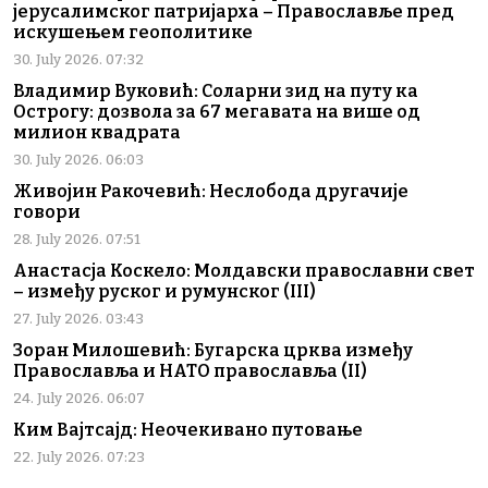
јерусалимског патријарха – Православље пред
искушењем геополитике
30. July 2026. 07:32
Владимир Вуковић: Соларни зид на путу ка
Острогу: дозвола за 67 мегавата на више од
милион квадрата
30. July 2026. 06:03
Живојин Ракочевић: Неслобода другачије
говори
28. July 2026. 07:51
Анастасја Коскело: Молдавски православни свет
– између руског и румунског (III)
27. July 2026. 03:43
Зоран Милошевић: Бугарска црква између
Православља и НАТО православља (II)
24. July 2026. 06:07
Ким Вајтсајд: Неочекивано путовање
22. July 2026. 07:23