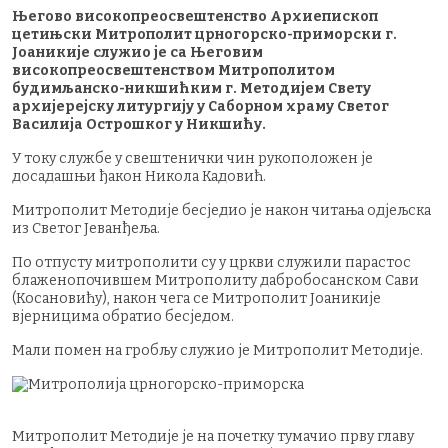
Његово високопреосвештенство Архиепископ
цетињски Митрополит црногорско-приморски г.
Јоаникије служио је са Његовим
високопреосвештенством Митрополитом
будимљанско-никшићким г. Методијем Свету
архијерејску литургију у Саборном храму Светог
Василија Острошког у Никшићу.
У току службе у свештенички чин рукоположен је
досадашњи ђакон Никола Кадовић.
Митрополит Методије бесједио је након читања одјељска
из Светог Јеванђеља.
По отпусту митрополити су у цркви служили парастос
блаженопочившем Митрополиту дабробосанском Сави
(Косановићу), након чега се Митрополит Јоаникије
вјерницима обратио бесједом.
Мали помен на гробљу служио је Митрополит Методије.
Митрополит Методије је на почетку тумачио прву главу