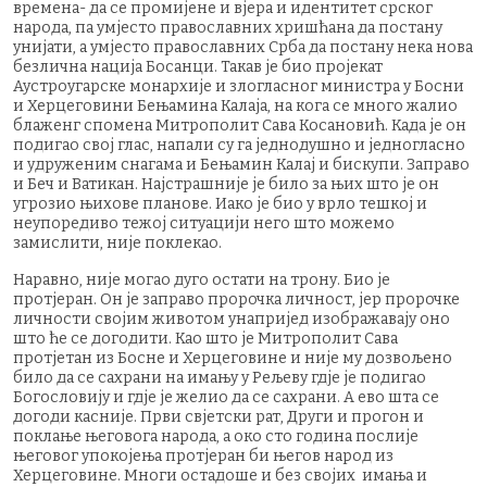
времена- да се промијене и вјера и идентитет срског
народа, па умјесто православних хришћана да постану
унијати, а умјесто православних Срба да постану нека нова
безлична нација Босанци. Такав је био пројекат
Аустроугарске монархије и злогласног министра у Босни
и Херцеговини Бењамина Калаја, на кога се много жалио
блаженг спомена Митрополит Сава Косановић. Када је он
подигао свој глас, напали су га једнодушно и једногласно
и удруженим снагама и Бењамин Калај и бискупи. Заправо
и Беч и Ватикан. Најстрашније је било за њих што је он
угрозио њихове планове. Иако је био у врло тешкој и
неупоредиво тежој ситуацији него што можемо
замислити, није поклекао.
Наравно, није могао дуго остати на трону. Био је
протјеран. Он је заправо пророчка личност, јер пророчке
личности својим животом унапријед изображавају оно
што ће се догодити. Као што је Митрополит Сава
протјетан из Босне и Херцеговине и није му дозвољено
било да се сахрани на имању у Рељеву гдје је подигао
Богословију и гдје је желио да се сахрани. А ево шта се
догоди касније. Први свјетски рат, Други и прогон и
поклање његовога народа, а око сто година послије
његовог упокојења протјеран би његов народ из
Херцеговине. Многи остадоше и без својих имања и