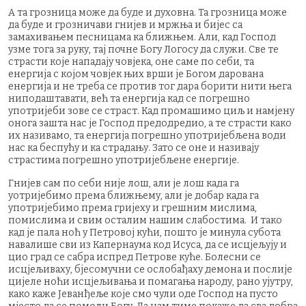
А та грозница може да буде и духовна. Та грозница може
да буде и грозничави гнијев и мржња и бијес са
замахивањем песницама ка ближњем. Али, кад Господ
узме тога за руку, тај почне Богу Логосу да служи. Све те
страсти које нападају човјека, оне саме по себи, та
енергија с којом човјек њих врши је Богом дарована
енергија и не треба се против тог дара борити нити њега
ниподаштавати, већ та енергија кад се погрешно
употријеби зове се страст. Кад промашимо циљ и намјену
онога зашта нас је Господ предодредио, а те страсти како
их називамо, та енергија погрешно употријебљена води
нас ка беспућу и ка страдању. Зато се оне и називају
страстима погрешно употријебљене енергије.
Гнијев сам по себи није лош, али је лош када га
уотријебимо према ближњему, али је добар када га
употријебимо према гријеху и грешним мислима,
помислима и свим осталим нашим слабостима. И тако
кад је пала ноћ у Петровој кући, пошто је минула субота
навалише сви из Капернаума код Исуса, да се исцјељују и
цио град се сабра испред Петрове куће. Болесни се
исцјељиваху, бјесомучни се ослобађаху демона и послије
цијеле ноћи исцјељивања и помагања народу, рано ујутру,
како каже Јеванђеље које смо чули оде Господ на пусто