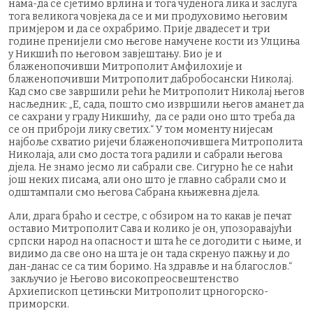
нама-да се сјетимо врлина и тога чуденога лика и заслуга
тога великога човјека да се и ми продуховимо његовим
примјером и да се охрабримо. Прије двадесет и три
године пренијели смо његове намучене кости из Улциња
у Никшић по његовом завјештању. Био је и
блаженопочивши Митрополит Амфилохије и
блаженопочивши Митрополит дабробосански Николај.
Кад смо све завршили рећи ће Митрополит Николај његов
насљедник: „Е, сада, пошто смо извршили његов аманет да
се сахрани у граду Никшићу, да се ради оно што треба да
се он приброји лику светих.“ У том моменту нијесам
најбоље схватио ријечи блаженопочившега Митрополита
Николаја, али смо доста тога радили и сабрали његова
дјела. Не знамо јесмо ли сабрали све. Сигурно ће се наћи
још неких писама, али оно што је главно сабрали смо и
одштампали смо његова Сабрана књижевна дјела.
Али, драга браћо и сестре, с обзиром на то какав је печат
оставио Митрополит Сава и колико је он, упозоравајући
српски народ на опасност и шта ће се догодити с њиме, и
видимо да све оно на шта је он тада скренуо пажњу и до
дан-данас се са тим боримо. На здравље и на благослов.“
закључио је Његово високопреосвештенство
Архиепископ цетињски Митрополит црногорско-
приморски.