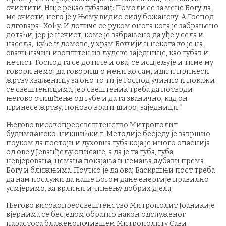
очистити. Није рекао губавац: Помоли се за мене Богу да
ме очисти, него је у Њему видио силу божанску. А Господ
одговара : Хоћу. И дотиче се руком онога кога је забрањено
дотаћи, јер је нечист, коме је забрањено да уђе у села и
насеља, куће и домове, у храм Божији и некога ко је на
сваки начин изопштен из људске заједнице, као губав и
нечист. Господ га се дотиче и овај се исцјељује и тиме му
говори немој да говориш о мени ко сам, иди и принеси
жртву хваљеницу за оно то ти је Господ учинио и покажи
се свештеницима, јер свештеник треба да потврди
његово очишћење од губе и да га званично, кад он
принесе жртву, поново врати широј заједници.“
Његово високопреосвештенство Митрополит
будимљанско-никшићки г. Методије бесједу је завршио
поуком да постоји и духовна губа која је много опаснија
од ове у Јеванђељу описане, а да је та губа, губа
невјеровања, немања покајања и немања љубави према
Богу и ближњима. Поучио је да овај Васкршњи пост треба
да нам послужи да наше Богом дане енергије правилно
усмјеримо, ка врлини и чињењу добрих дјела.
Његово високопреосвештенство Митрополит Јоаникије
вјернима се бесједом обратио након одслуженог
парастоса блаженопочившем Митрополиту Сави