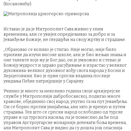
(Косановићу).
Истакао је да је Митрополит Сава живио у злим
временима, али се увијек опредјељивао за добро и за
Јеванђеље Божије, не гледајући на своју жртву и страдање.
„Образовао се колико је стигао. Није могао, није било
прилике да изучи високе школе, али је био жељан знања и
оне таленте које му је Бог дао, он је умножио и стекао је
Божију мудрост и здраво расуђивање и израстао у великог
духовника-великог духовног вођу свога народа у Босни и
Херцеговини. Био је први српски владика послије
укидања Пећке патријршије у Сарајеву.
Учинио је много за неколико година своје архијерејске
службе у Митрополији дабробосанској, подигао многе
храмове, објединио свој народ, упутио га на пут Јеванђеља.
Он се борио против унијаћења, али зато је кренуо и путем
страдања. Тек што се српски народ ослободио од турске
управе и од турскога насиља, па је помислио да ће под
управом Аустроугарске монархије дочекати боља времена,
али Митрополит Сава је видио да су дошла још опаснија