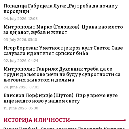
Попадија Габријела Луга: „Рај треба да почне у
породици“
04. July 2026. 12:08
Митрополит Марко (Головков): Црква као место
за дијалог, љубав и живот
03. July 2026. 05:10
Игор Борозан: Уметност је кроз култ Светог Саве
сачувала идентитет српског бића
02. July 2026. 04:24
Митрополит Гаврило: Духовник треба да се
труди да његове речи не буду у супротности са
његовим животом и делима
24. June 2026. 07:01
Епископ Порфирије (Шутов): Пир у време куге
није нешто ново у нашем свету
19. June 2026. 05:30
ИСТОРИЈА И ЛИЧНОСТИ