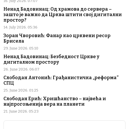
16. July 2026. 07:07
Ненад Бадовинац: Од храмова до сервера –
зашто је важно да Црква штити свој дигитални
простор?
14. July 2026. 05:36
Зоран Чворовић: Фанар као црквени ресор
Брисела
29. June 2026. 05:10
Ненад Бадовинац: Безбедност Цркве у
дигиталном простору
26. June 2026. 06:07
Слободан Антонић: Грађанистичка „реформа“
СПЦ
25. June 2026. 01:25
Слободан Ерић: Хришћанство – највећа и
најпрогоњенија вера на планети
21. June 2026. 05:23