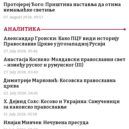
Протојереј Ђого: Приштина наставља да отима
немањићке светиње
07. August 2026. 09:57
АНАЛИТИКА
Александар Гронски: Како ПЦУ види историју
Православне Цркве у југозападној Русији
27. July 2026. 05:46
Анастасја Коскело: Молдавски православни свет
– између руског и румунског (III)
27. July 2026. 03:43
Димитрије Марковић: Косовска православна
црква
22. July 2026. 04:45
Х. Дејвид Солс: Косово и Украјина: Самученици
за канонско православље
21. July 2026. 05:58
Илијан Минчев: Нечувена пресуда