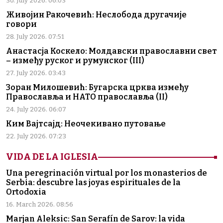
30. July 2026. 06:03
Живојин Ракочевић: Неслобода другачије
говори
28. July 2026. 07:51
Анастасја Коскело: Молдавски православни свет
– између руског и румунског (III)
27. July 2026. 03:43
Зоран Милошевић: Бугарска црква између
Православља и НАТО православља (II)
24. July 2026. 06:07
Ким Вајтсајд: Неочекивано путовање
22. July 2026. 07:23
VIDA DE LA IGLESIA
Una peregrinación virtual por los monasterios de
Serbia: descubre las joyas espirituales de la
Ortodoxia
16. March 2026. 08:56
Marjan Aleksic: San Serafín de Sarov: la vida