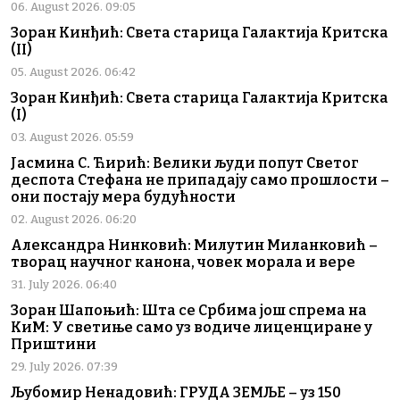
06. August 2026. 09:05
Зоран Кинђић: Света старица Галактија Критска
(II)
05. August 2026. 06:42
Зоран Кинђић: Света старица Галактија Критска
(I)
03. August 2026. 05:59
Јасмина С. Ћирић: Велики људи попут Светог
деспота Стефана не припадају само прошлости –
они постају мера будућности
02. August 2026. 06:20
Александра Нинковић: Милутин Миланковић –
творац научног канона, човек морала и вере
31. July 2026. 06:40
Зоран Шапоњић: Шта се Србима још спрема на
КиМ: У светиње само уз водиче лиценциране у
Приштини
29. July 2026. 07:39
Љубомир Ненадовић: ГРУДА ЗЕМЉЕ – уз 150