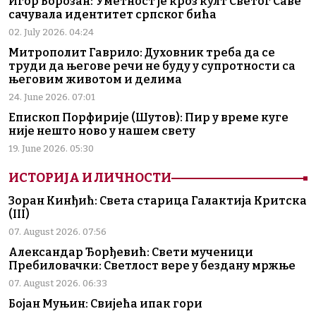
Игор Борозан: Уметност је кроз култ Светог Саве
сачувала идентитет српског бића
02. July 2026. 04:24
Митрополит Гаврило: Духовник треба да се
труди да његове речи не буду у супротности са
његовим животом и делима
24. June 2026. 07:01
Епископ Порфирије (Шутов): Пир у време куге
није нешто ново у нашем свету
19. June 2026. 05:30
ИСТОРИЈА И ЛИЧНОСТИ
Зоран Кинђић: Света старица Галактија Критска
(III)
07. August 2026. 07:56
Александар Ђорђевић: Свети мученици
Пребиловачки: Светлост вере у бездану мржње
07. August 2026. 06:33
Бојан Муњин: Свијећа ипак гори