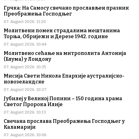
Грчка: На Самосу свечано прослављен празник
Преображења Господњег
07. August 2026. 11:20
Молитвени помен страдалима мештанима
Торња, Обријежи и Дерезе 1942. године
07. August 2026. 10:44
Молитвено сећање на митрополита Антонија
(Блума) у Лондону
07. August 2026. 10:35
Мисија Свети Никола Епархије аустралијско-
новозеландске
07. August 2026. 10:27
Јубилеј у Великој Попини – 150 година храма
Светог Пророка Илије
07. August 2026. 10:13
Свечана прослава Преображења Господњег у
Каламарији
07. August 2026. 10:06