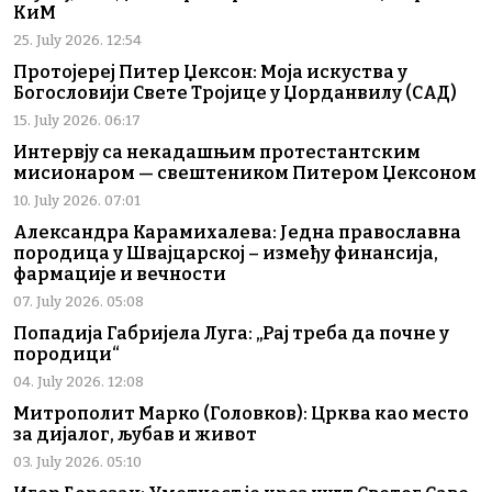
КиМ
25. July 2026. 12:54
Протојереј Питер Џексон: Моја искуства у
Богословији Свете Тројице у Џорданвилу (САД)
15. July 2026. 06:17
Интервју са некадашњим протестантским
мисионаром — свештеником Питером Џексоном
10. July 2026. 07:01
Александра Карамихалева: Једна православна
породица у Швајцарској – између финансија,
фармације и вечности
07. July 2026. 05:08
Попадија Габријела Луга: „Рај треба да почне у
породици“
04. July 2026. 12:08
Митрополит Марко (Головков): Црква као место
за дијалог, љубав и живот
03. July 2026. 05:10