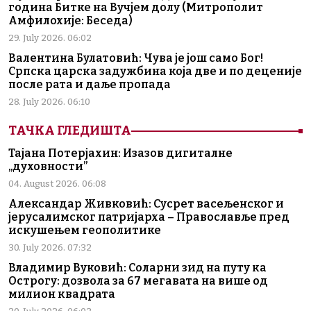
година Битке на Вучјем долу (Митрополит
Амфилохије: Беседа)
29. July 2026. 06:02
Валентина Булатовић: Чува је још само Бог!
Српска царска задужбина која две и по деценије
после рата и даље пропада
28. July 2026. 06:10
ТАЧКА ГЛЕДИШТА
Тајана Потерјахин: Изазов дигиталне
„духовности”
04. August 2026. 06:08
Александар Живковић: Сусрет васељенског и
јерусалимског патријарха – Православље пред
искушењем геополитике
30. July 2026. 07:32
Владимир Вуковић: Соларни зид на путу ка
Острогу: дозвола за 67 мегавата на више од
милион квадрата