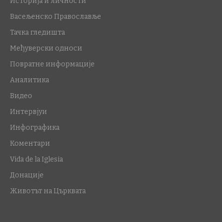
Историја и личности
Васељенско Православље
Тачка гледишта
Међуверски односи
Повратне информације
Аналитика
Видео
Интервјуи
Инфографика
Коментари
Vida de la Iglesia
Донације
Животът на Църквата