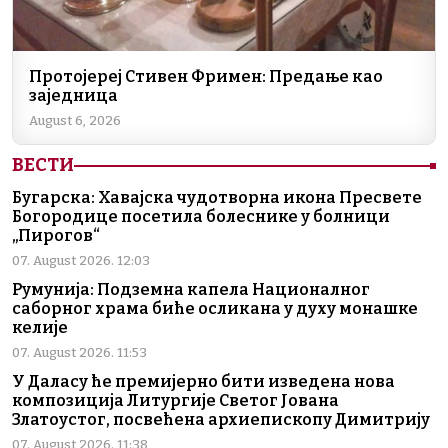
Протојереј Стивен Фримен: Предање као
заједница
August 6, 2026
ВЕСТИ
Бугарска: Хавајска чудотворна икона Пресвете
Богородице посетила болеснике у болници
„Пирогов“
07. August 2026. 12:03
Румунија: Подземна капела Националног
саборног храма биће осликана у духу монашке
келије
07. August 2026. 11:53
У Даласу ће премијерно бити изведена нова
композиција Литургије Светог Јована
Златоустог, посвећена архиепископу Димитрију
07. August 2026. 11:38