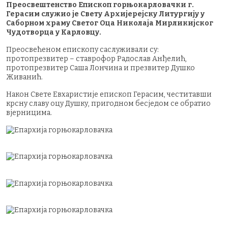
Преосвештенство Епископ горњокарловачки г.
Герасим служио је Свету Архијерејску Литургију у
Саборном храму Светог Оца Николаја Мирликијског
Чудотворца у Карловцу.
Преосвећеном епископу саслуживали су:
протопрезвитер – ставрофор Радослав Анђелић,
протопрезвитер Саша Лончина и презвитер Душко
Живанић.
Након Свете Евхаристије епископ Герасим, честитавши
крсну славу оцу Душку, пригодном бесједом се обратио
вјерницима.