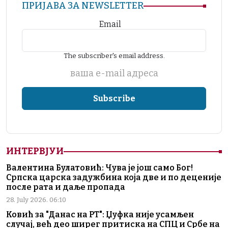
ПРИЈАВА ЗА NEWSLETTER
Email
The subscriber's email address.
ваша е-mail адреса
ИНТЕРВЈУИ
Валентина Булатовић: Чува је још само Бог!
Српска царска задужбина која две и по деценије
после рата и даље пропада
28. July 2026. 06:10
Ковић за "Данас на РТ": Џуфка није усамљен
случај, већ део ширег притиска на СПЦ и Србе на