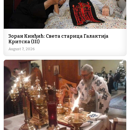
Зоран Кинђић: Света старица Галактија
Критска (III)
August 7, 2026