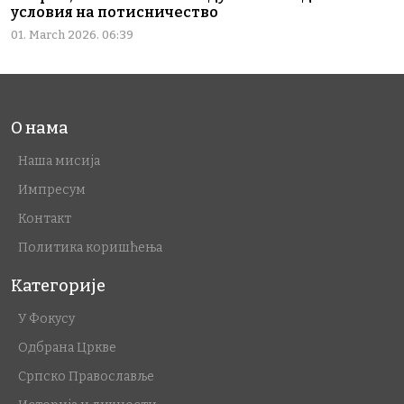
условия на потисничество
01. March 2026. 06:39
О нама
Наша мисија
Импресум
Контакт
Политика коришћења
Категорије
У Фокусу
Одбрана Цркве
Српско Православље