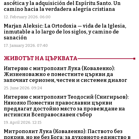
ascética y la adquisición del Espíritu Santo. Un
camino hacia la verdadera alegría cristiana
12. February 2026. 06:00
Marjan Aleksic: La Ortodoxia — vida de la Iglesia,
inmutable a lo largo de los siglos, y camino de
sanación
17. January 2026. 07:40
ЖИВОТЪТ НА ЦЪРКВАТА
Интервю с митрополит Лука (Коваленко):
Жизненоважно е поместните църкви да
започнат сериозен, честен и системен диалог
25. June 2026. 09:24
Интервю с митрополит Теодосий (Снигирьов):
Няколко Поместни православни църкви
предлагат достойно място за провеждане на
истински Всеправославен събор
19. April 2026. 12:15
Митрополит Лука (Коваленко): Паството без
покрив, но не без Бога: за духовното единство в