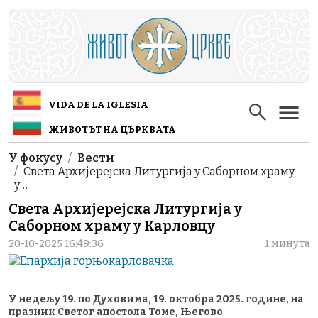
Skip to main content
VIDA DE LA IGLESIA
ЖИВОТЪТ НА ЦЪРКВАТА
Breadcrumb
У фокусу
Вести
Света Архијерејска Литургија у Саборном храму
у…
Света Архијерејска Литургија у
Саборном храму у Карловцу
20-10-2025 16:49:36
1 минута
У недељу 19. по Духовима, 19. октобра 2025. године, на
празник Светог апостола Томе, Његово