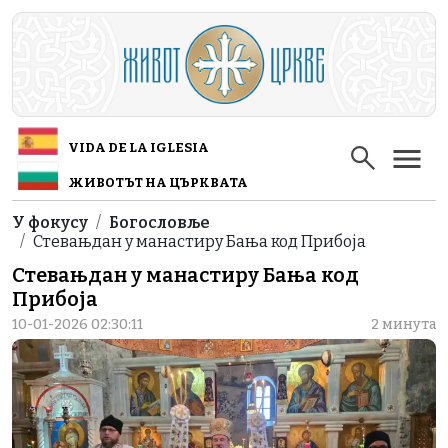
Skip to main content
VIDA DE LA IGLESIA
ЖИВОТЪТ НА ЦЪРКВАТА
Breadcrumb
У фокусу
Богословље
Стевањдан у манастиру Бања код Прибоја
Стевањдан у манастиру Бања код
Прибоја
10-01-2026 02:30:11
2 минута