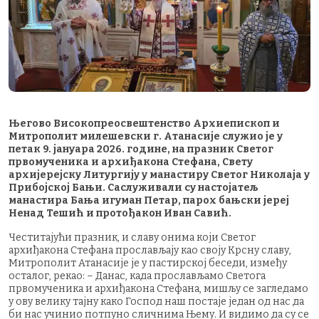
Његово Високопреосвештенство Архиепископ и
Митрополит милешевски г. Атанасије служио је у
петак 9. јануара 2026. године, на празник Светог
првомученика и архиђакона Стефана, Свету
архијерејску Литургију у манастиру Светог Николаја у
Прибојској Бањи. Саслуживали су настојатељ
манастира Бања игуман Петар, парох бањски јереј
Ненад Тешић и протођакон Иван Савић.
Честитајући празник, и славу онима који Светог
архиђакона Стефана прослављају као своју Крсну славу,
Митрополит Атанасије је у пастирској беседи, између
осталог, рекао: – Данас, када прослављамо Светога
првомученика и архиђакона Стефана, мишљу се загледамо
у ову велику тајну како Господ наш постаје један од нас да
би нас учинио потпуно сличнима Њему. И видимо да су се