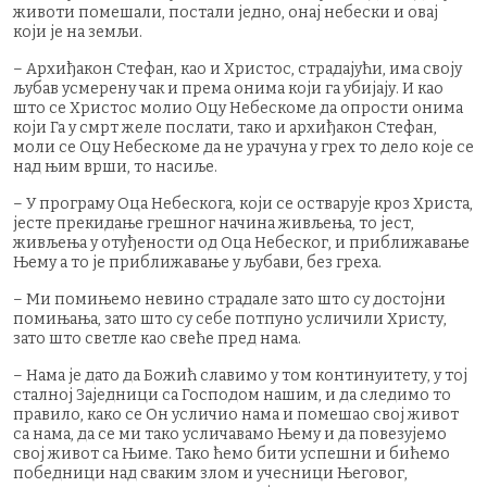
животи помешали, постали једно, онај небески и овај
који је на земљи.
– Архиђакон Стефан, као и Христос, страдајући, има своју
љубав усмерену чак и према онима који га убијају. И као
што се Христос молио Оцу Небескоме да опрости онима
који Га у смрт желе послати, тако и архиђакон Стефан,
моли се Оцу Небескоме да не урачуна у грех то дело које се
над њим врши, то насиље.
– У програму Оца Небескога, који се остварује кроз Христа,
јесте прекидање грешног начина живљења, то јест,
живљења у отуђености од Оца Небеског, и приближавање
Њему а то је приближавање у љубави, без греха.
– Ми помињемо невино страдале зато што су достојни
помињања, зато што су себе потпуно усличили Христу,
зато што светле као свеће пред нама.
– Нама је дато да Божић славимо у том континуитету, у тој
сталној Заједници са Господом нашим, и да следимо то
правило, како се Он усличио нама и помешао свој живот
са нама, да се ми тако усличавамо Њему и да повезујемо
свој живот са Њиме. Тако ћемо бити успешни и бићемо
победници над сваким злом и учесници Његовог,