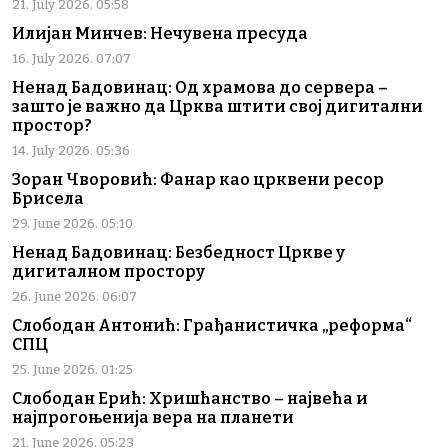
21. July 2026. 05:58
Илијан Минчев: Нечувена пресуда
16. July 2026. 07:07
Ненад Бадовинац: Од храмова до сервера –
зашто је важно да Црква штити свој дигитални
простор?
14. July 2026. 05:36
Зоран Чворовић: Фанар као црквени ресор
Брисела
29. June 2026. 05:10
Ненад Бадовинац: Безбедност Цркве у
дигиталном простору
26. June 2026. 06:07
Слободан Антонић: Грађанистичка „реформа“
СПЦ
25. June 2026. 01:25
Слободан Ерић: Хришћанство – највећа и
најпрогоњенија вера на планети
21. June 2026. 05:23