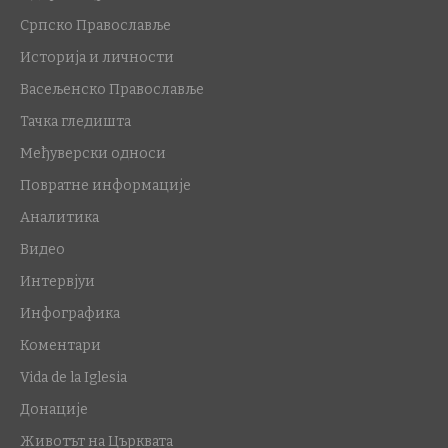
Српско Православље
Историја и личности
Васељенско Православље
Тачка гледишта
Међуверски односи
Повратне информације
Аналитика
Видео
Интервјуи
Инфографика
Коментари
Vida de la Iglesia
Донације
Животът на Църквата