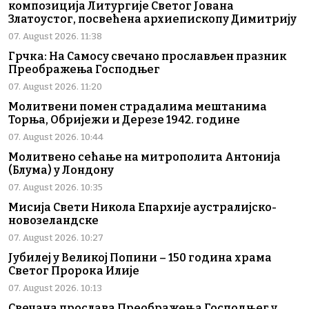
композиција Литургије Светог Јована
Златоустог, посвећена архиепископу Димитрију
07. August 2026. 11:38
Грчка: На Самосу свечано прослављен празник
Преображења Господњег
07. August 2026. 11:20
Молитвени помен страдалима мештанима
Торња, Обријежи и Дерезе 1942. године
07. August 2026. 10:44
Молитвено сећање на митрополита Антонија
(Блума) у Лондону
07. August 2026. 10:35
Мисија Свети Никола Епархије аустралијско-
новозеландске
07. August 2026. 10:27
Јубилеј у Великој Попини – 150 година храма
Светог Пророка Илије
07. August 2026. 10:13
Свечана прослава Преображења Господњег у