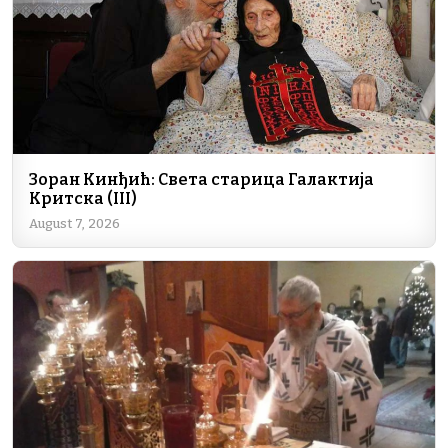
o
p
k
k
Зоран Кинђић: Света старица Галактија
Критска (III)
August 7, 2026