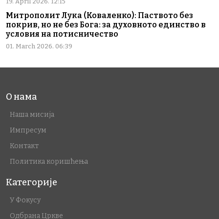
19. April 2026. 12:15
Митрополит Лука (Коваленко): Паството без
покрив, но не без Бога: за духовното единство в
условия на потисничество
01. March 2026. 06:39
О нама
Наша мисија
Импресум
Контакт
Политика коришћења
Категорије
У Фокусу
Одбрана Цркве