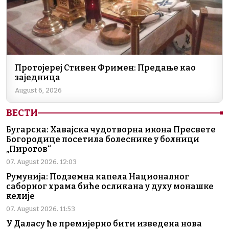
Протојереј Стивен Фримен: Предање као
заједница
August 6, 2026
ВЕСТИ
Бугарска: Хавајска чудотворна икона Пресвете
Богородице посетила болеснике у болници
„Пирогов“
07. August 2026. 12:03
Румунија: Подземна капела Националног
саборног храма биће осликана у духу монашке
келије
07. August 2026. 11:53
У Даласу ће премијерно бити изведена нова