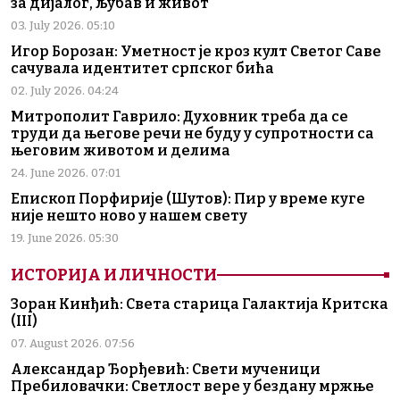
за дијалог, љубав и живот
03. July 2026. 05:10
Игор Борозан: Уметност је кроз култ Светог Саве
сачувала идентитет српског бића
02. July 2026. 04:24
Митрополит Гаврило: Духовник треба да се
труди да његове речи не буду у супротности са
његовим животом и делима
24. June 2026. 07:01
Епископ Порфирије (Шутов): Пир у време куге
није нешто ново у нашем свету
19. June 2026. 05:30
ИСТОРИЈА И ЛИЧНОСТИ
Зоран Кинђић: Света старица Галактија Критска
(III)
07. August 2026. 07:56
Александар Ђорђевић: Свети мученици
Пребиловачки: Светлост вере у бездану мржње