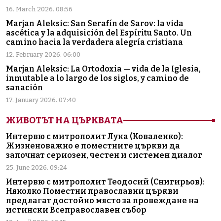
16. March 2026. 08:56
Marjan Aleksic: San Serafín de Sarov: la vida
ascética y la adquisición del Espíritu Santo. Un
camino hacia la verdadera alegría cristiana
12. February 2026. 06:00
Marjan Aleksic: La Ortodoxia — vida de la Iglesia,
inmutable a lo largo de los siglos, y camino de
sanación
17. January 2026. 07:40
ЖИВОТЪТ НА ЦЪРКВАТА
Интервю с митрополит Лука (Коваленко):
Жизненоважно е поместните църкви да
започнат сериозен, честен и системен диалог
25. June 2026. 09:24
Интервю с митрополит Теодосий (Снигирьов):
Няколко Поместни православни църкви
предлагат достойно място за провеждане на
истински Всеправославен събор