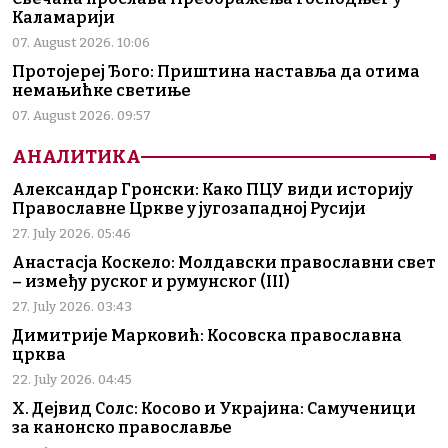
Каламарији
07. August 2026. 10:06
Протојереј Ђого: Приштина наставља да отима
немањићке светиње
07. August 2026. 09:57
АНАЛИТИКА
Александар Гронски: Како ПЦУ види историју
Православне Цркве у југозападној Русији
27. July 2026. 05:46
Анастасја Коскело: Молдавски православни свет
– између руског и румунског (III)
27. July 2026. 03:43
Димитрије Марковић: Косовска православна
црква
22. July 2026. 04:45
Х. Дејвид Солс: Косово и Украјина: Самученици
за канонско православље