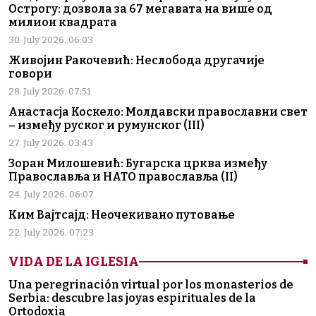
Острогу: дозвола за 67 мегавата на више од
милион квадрата
30. July 2026. 06:03
Живојин Ракочевић: Неслобода другачије
говори
28. July 2026. 07:51
Анастасја Коскело: Молдавски православни свет
– између руског и румунског (III)
27. July 2026. 03:43
Зоран Милошевић: Бугарска црква између
Православља и НАТО православља (II)
24. July 2026. 06:07
Ким Вајтсајд: Неочекивано путовање
22. July 2026. 07:23
VIDA DE LA IGLESIA
Una peregrinación virtual por los monasterios de
Serbia: descubre las joyas espirituales de la
Ortodoxia