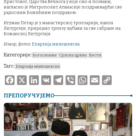
Христовог, Царства Вечнога у које смо и позвани,
нагласио је Митрополит Атанасије поздрављајући све
радосним Божићним поздравом.
Игуман Петар је у манастирској трпезарији, након
Литургије, приредио трпезу љубави за све сабране на
Божанској Литургији.
Извор, фото
:
Епархија милешевска
Категорије:
Богословље
Српска црква
Вести
Тагс:
Епархија милешевска
F
X
Li
V
T
V
W
E
C
a
n
K
el
ib
h
m
o
ПРЕПОРУЧУЈЕМО
c
k
e
er
at
ai
p
e
e
gr
s
l
y
b
dI
a
A
Li
o
n
m
p
n