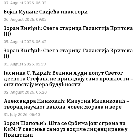
07. August 2026. 06:33
Бојан Муњин: Свијећа ипак гори
06. August 2026. 09:05
Зоран Кинђић: Света старица Галактија Критска
(II)
05. August 2026. 06:42
Зоран Кинђић: Света старица Галактија Критска
(I)
03. August 2026. 05:59
Јасмина С. Ћирић: Велики људи попут Светог
деспота Стефана не припадају само прошлости –
они постају мера будућности
02. August 2026. 06:20
Александра Нинковић: Милутин Миланковић –
творац научног канона, човек морала и вере
31. July 2026. 06:40
Зоран Шапоњић: Шта се Србима још спрема на
КиМ: У светиње само уз водиче лиценциране у
Приштини