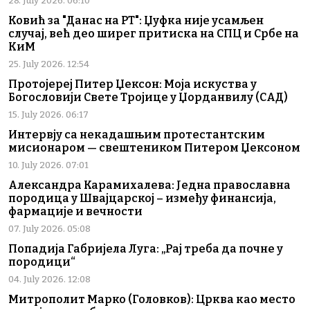
28. July 2026. 06:10
Ковић за "Данас на РТ": Џуфка није усамљен
случај, већ део ширег притиска на СПЦ и Србе на
КиМ
25. July 2026. 12:54
Протојереј Питер Џексон: Моја искуства у
Богословији Свете Тројице у Џорданвилу (САД)
15. July 2026. 06:17
Интервју са некадашњим протестантским
мисионаром — свештеником Питером Џексоном
10. July 2026. 07:01
Александра Карамихалева: Једна православна
породица у Швајцарској – између финансија,
фармације и вечности
07. July 2026. 05:08
Попадија Габријела Луга: „Рај треба да почне у
породици“
04. July 2026. 12:08
Митрополит Марко (Головков): Црква као место