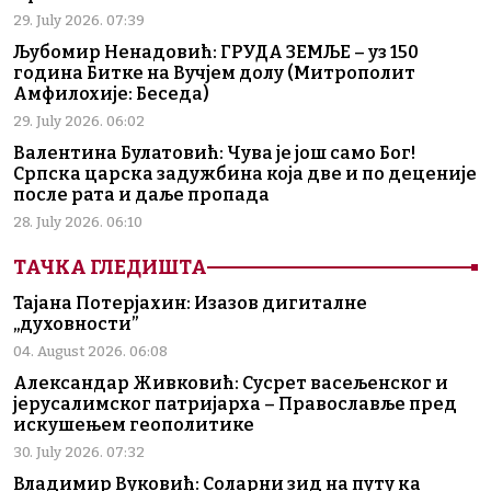
29. July 2026. 07:39
Љубомир Ненадовић: ГРУДА ЗЕМЉЕ – уз 150
година Битке на Вучјем долу (Митрополит
Амфилохије: Беседа)
29. July 2026. 06:02
Валентина Булатовић: Чува је још само Бог!
Српска царска задужбина која две и по деценије
после рата и даље пропада
28. July 2026. 06:10
ТАЧКА ГЛЕДИШТА
Тајана Потерјахин: Изазов дигиталне
„духовности”
04. August 2026. 06:08
Александар Живковић: Сусрет васељенског и
јерусалимског патријарха – Православље пред
искушењем геополитике
30. July 2026. 07:32
Владимир Вуковић: Соларни зид на путу ка