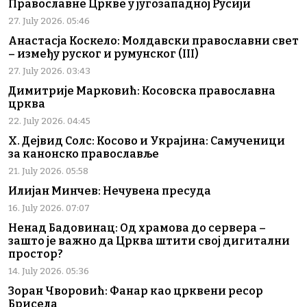
Православне Цркве у југозападној Русији
27. July 2026. 05:46
Анастасја Коскело: Молдавски православни свет
– између руског и румунског (III)
27. July 2026. 03:43
Димитрије Марковић: Косовска православна
црква
22. July 2026. 04:45
Х. Дејвид Солс: Косово и Украјина: Самученици
за канонско православље
21. July 2026. 05:58
Илијан Минчев: Нечувена пресуда
16. July 2026. 07:07
Ненад Бадовинац: Од храмова до сервера –
зашто је важно да Црква штити свој дигитални
простор?
14. July 2026. 05:36
Зоран Чворовић: Фанар као црквени ресор
Брисела