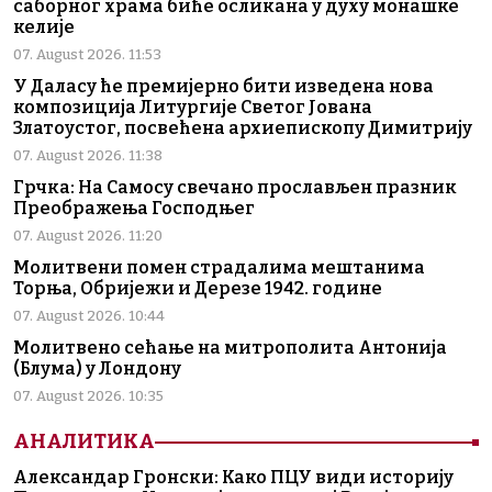
саборног храма биће осликана у духу монашке
келије
07. August 2026. 11:53
У Даласу ће премијерно бити изведена нова
композиција Литургије Светог Јована
Златоустог, посвећена архиепископу Димитрију
07. August 2026. 11:38
Грчка: На Самосу свечано прослављен празник
Преображења Господњег
07. August 2026. 11:20
Молитвени помен страдалима мештанима
Торња, Обријежи и Дерезе 1942. године
07. August 2026. 10:44
Молитвено сећање на митрополита Антонија
(Блума) у Лондону
07. August 2026. 10:35
АНАЛИТИКА
Александар Гронски: Како ПЦУ види историју