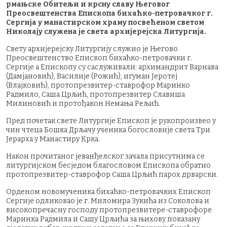
рмањске Обитељи и крсну славу Његовог
Преосвештенства Епископа бихаћко-петровачког г.
Сергија у манастирском храму посвећеном светом
Николају служена је света архијерејска Литургија.
Свету архијерејску Литургију служио је Његово
Преосвештенство Епископ бихаћко-петровачки г.
Сергије а Епископу су саслуживали: архимандрит Варнава
(Дамјановић), Василије (Рожић), игуман Јеротеј
(Влајковић), протопрезвитер-ставрофор Маринко
Радмило, Саша Црљић, протопрезвитер Славиша
Милиновић и протођакон Немања Рељић.
Пред почетак свете Литургије Епископ је рукопроизвео у
чин чтеца Бошка Дрљачу ученика богословије света Три
Јерарха у Манастиру Крка.
Након прочитаног јеванђелског зачала присутнима се
литургијском бесједом благословом Епископа обратио
протопрезвитер-ставрофор Саша Црљић парох дрварски.
Орденом новомученика бихаћко-петровачких Епископ
Сергије одликовао је г. Миломира Зукића из Соколова и
високопречасну господу протопрезвитере-ставрофоре
Маринка Радмила и Сашу Црљића за њихову показану