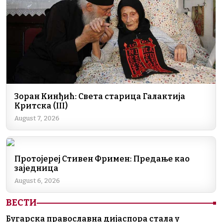
o
p
k
k
Зоран Кинђић: Света старица Галактија
Критска (III)
August 7, 2026
Протојереј Стивен Фримен: Предање као
заједница
August 6, 2026
ВЕСТИ
Бугарска православна дијаспора стала у