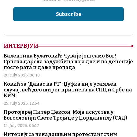
ИНТЕРВЈУИ
Валентина Булатовић: Чува је још само Бог!
Српска царска задужбина која две и по деценије
после рата и даље пропада
28. July 2026. 06:10
Ковић за "Данас на РТ": Џуфка није усамљен
случај, већ део ширег притиска на СПЦ и Србе на
КиМ
25. July 2026. 12:54
Протојереј Питер Џексон: Моја искуства у
Богословији Свете Тројице у Џорданвилу (САД)
15. July 2026. 06:17
Интервју са некадашњим протестантским