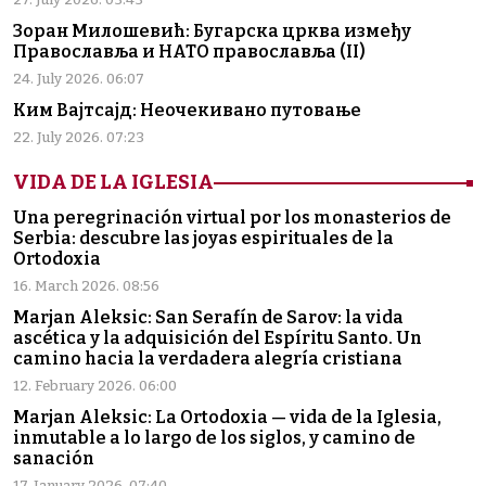
Зоран Милошевић: Бугарска црква између
Православља и НАТО православља (II)
24. July 2026. 06:07
Ким Вајтсајд: Неочекивано путовање
22. July 2026. 07:23
VIDA DE LA IGLESIA
Una peregrinación virtual por los monasterios de
Serbia: descubre las joyas espirituales de la
Ortodoxia
16. March 2026. 08:56
Marjan Aleksic: San Serafín de Sarov: la vida
ascética y la adquisición del Espíritu Santo. Un
camino hacia la verdadera alegría cristiana
12. February 2026. 06:00
Marjan Aleksic: La Ortodoxia — vida de la Iglesia,
inmutable a lo largo de los siglos, y camino de
sanación
17. January 2026. 07:40