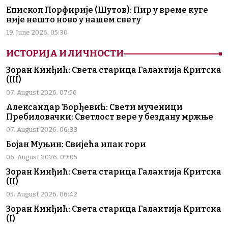
Епископ Порфирије (Шутов): Пир у време куге
није нешто ново у нашем свету
19. June 2026. 05:30
ИСТОРИЈА И ЛИЧНОСТИ
Зоран Кинђић: Света старица Галактија Критска
(III)
07. August 2026. 07:56
Александар Ђорђевић: Свети мученици
Пребиловачки: Светлост вере у бездану мржње
07. August 2026. 06:33
Бојан Муњин: Свијећа ипак гори
06. August 2026. 09:05
Зоран Кинђић: Света старица Галактија Критска
(II)
05. August 2026. 06:42
Зоран Кинђић: Света старица Галактија Критска
(I)