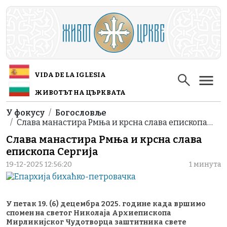
Skip to main content
VIDA DE LA IGLESIA
ЖИВОТЪТ НА ЦЪРКВАТА
Breadcrumb
У фокусу
Богословље
Слава манастира Рмња и крсна слава епископа…
Слава манастира Рмња и крсна слава
епископа Сергија
19-12-2025 12:56:20
1 минута
У петак 19. (6) децембра 2025. године када вршимо
спомен на светог Николаја Архиепископа
Мирликијског Чудотворца заштитника свете