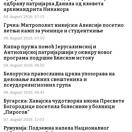
одбрану патријарха Данила од клевета
архимандрита Никанора
08. August 2026. 07:13
Грчка: Митрополит никејски Алексије посетио
летњи камп за ученице и студенткиње
08. August 2026. 07:02
Кипар пружа помоћ Јерусалимској и
Антиохијској патријаршији у оквиру новог
програма подршке Блиском истоку
08. August 2026. 06:50
Белоруска православна црква упозорава на
деловање лажних свештеника и
псеудорелигиозних група
08. August 2026. 06:41
Бугарска: Хавајска чудотворна икона Пресвете
Богородице посетила болеснике у болници
„Пирогов“
07. August 2026. 12:03
Румунија: Подземна капела Националног