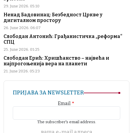
29. June 2026. 05:10
Ненад Бадовинац: Безбедност Цркве у
дигиталном простору
26. June 2026. 06:07
Слободан Антонић: Грађанистичка „реформа“
СПЦ
25. June 2026. 01:25
Слободан Ерић: Хришћанство – највећа и
најпрогоњенија вера на планети
21. June 2026. 05:23
ПРИЈАВА ЗА NEWSLETTER
Email
The subscriber's email address.
ваша е-mail адреса