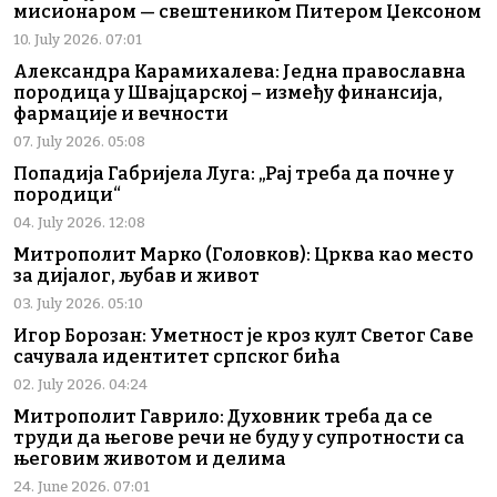
мисионаром — свештеником Питером Џексоном
10. July 2026. 07:01
Александра Карамихалева: Једна православна
породица у Швајцарској – између финансија,
фармације и вечности
07. July 2026. 05:08
Попадија Габријела Луга: „Рај треба да почне у
породици“
04. July 2026. 12:08
Митрополит Марко (Головков): Црква као место
за дијалог, љубав и живот
03. July 2026. 05:10
Игор Борозан: Уметност је кроз култ Светог Саве
сачувала идентитет српског бића
02. July 2026. 04:24
Митрополит Гаврило: Духовник треба да се
труди да његове речи не буду у супротности са
његовим животом и делима
24. June 2026. 07:01