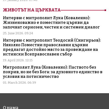
ЖИВОТЪТ НА ЦЪРКВАТА
Интервю с митрополит Лука (Коваленко):
Жизненоважно е поместните църкви да
започнат сериозен, честен и системен диалог
25. June 2026. 09:24
Интервю с митрополит Теодосий (Снигирьов):
Няколко Поместни православни църкви
предлагат достойно място за провеждане на
истински Всеправославен събор
19. April 2026. 12:15
Митрополит Лука (Коваленко): Паството без
покрив, но не без Бога: за духовното единство в
условия на потисничество
01. March 2026. 06:39
О нама