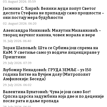
03. August 2026. 05:59
Јасмина С. Ћирић: Велики људи попут Светог
деспота Стефана не припадају само прошлости –
они постају мера будућности
02. August 2026. 06:20
Александра Нинковић: Милутин Миланковић –
творац научног канона, човек морала и вере
31. July 2026. 06:40
Зоран Шапоњић: Шта се Србима још спрема на
КиМ: У светиње само уз водиче лиценциране у
Приштини
29. July 2026. 07:39
Љубомир Ненадовић: ГРУДА ЗЕМЉЕ – уз 150
година Битке на Вучјем долу (Митрополит
Амфилохије: Беседа)
29. July 2026. 06:02
Валентина Булатовић: Чува је још само Бог!
Српска царска задужбина која две и по деценије
после рата и даље пропада
28. July 2026. 06:10