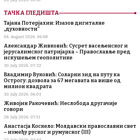
ТАЧКА ГЛЕДИШТА
Тајана Потерјахин: Изазов дигиталне
„духовности”
04. August 2026. 06:08
Александар Живковић: Сусрет васељенског и
јерусалимског патријарха – Православље пред
искушењем геополитике
30. July 2026. 07:32
Владимир Вуковић: Соларни зид на путу ка
Острогу: дозвола за 67 мегавата на више од
милион квадрата
30. July 2026. 06:03
Живојин Ракочевић: Неслобода другачије
говори
28. July 2026. 07:51
Анастасја Коскело: Молдавски православни свет
– између руског и румунског (III)
27. July 2026. 03:43