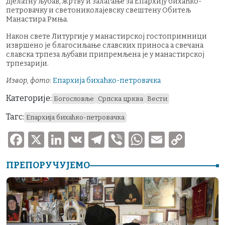
дјелатну љубав, жртву и залагање за Епархију бихаћко-
петровачку и светониколајевску свештену Обитељ
Манастира Рмња.
Након свете Литургије у манастирској гостопримници
извршено је благосиљање славских приноса а свечана
славска трпеза љубави припремљена је у манастирској
трпезарији.
Извор, фото
:
Епархија бихаћко-петровачка
Категорије:
Богословље
Српска црква
Вести
Тагс:
Епархија бихаћко-петровачка
F
X
Li
V
T
V
W
E
C
a
n
K
el
ib
h
m
o
ПРЕПОРУЧУЈЕМО
c
k
e
er
at
ai
p
e
e
gr
s
l
y
b
dI
a
A
Li
o
n
m
p
n