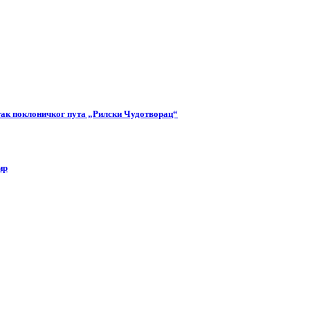
етак поклоничког пута „Рилски Чудотворац“
ир