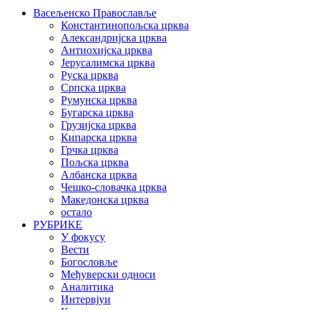
Васељенско Православље
Константинопољска црква
Александријска црква
Антиохијска црква
Јерусалимска црква
Руска црква
Српска црква
Румунска црква
Бугарска црква
Грузијска црква
Кипарска црква
Грчка црква
Пољска црква
Албанска црква
Чешко-словачка црква
Македонска црква
остало
РУБРИКЕ
У фокусу
Вести
Богословље
Међуверски односи
Аналитика
Интервјуи