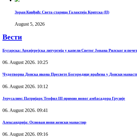
Зоран Кинђић: Света старица Галактија Критска (II)
August 5, 2026
Вести
Бугарска: Архијерејска литургија у капели Светог Јована Рилског и поч
06. August 2026. 10:25
Чудотворна Донска икона Пресвете Богородице враћена у Донски манаст
06. August 2026. 10:12
Јерусалим: Патријарх Теофил III примио новог амбасадора Грузије
06. August 2026. 09:41
Александрија: Основан нови женски манастир
06. August 2026. 09:16