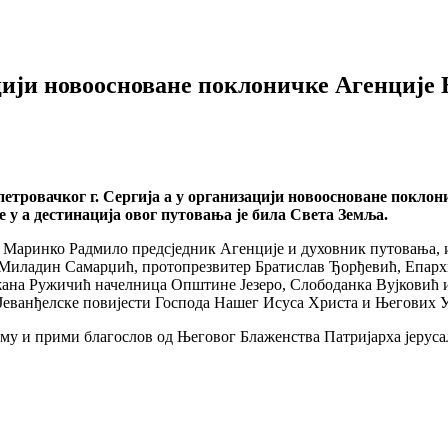
ији новоосноване поклоничке Агенције 
тровачког г. Сергија а у организацији новоосноване поклон
 у а дестинација овог путовања је била Света Земља.
р Маринко Радмило предсједник Агенције и духовник путовања, 
Миладин Самарџић, протопрезвитер Братислав Ђорђевић, Епархи
нежана Ружичић начелница Општине Језеро, Слободанка Вујковић 
з Јеванђелске повијести Господа Нашег Исуса Христа и Његових 
ему и прими благослов од Његовог Блаженства Патријарха јеруса