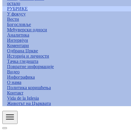
остало
РУБРИКЕ
У фокусу
Вести
Богословље
Међуверски односи
Аналитика
Интервјуи
Коментари
Одбрана Цркве
Историја и личности
Тачка гледишта
Повратне информације
Видео
Инфографика
О нама
Политика коришћења
Контакт
Vida de la Iglesia
Животът на Църквата