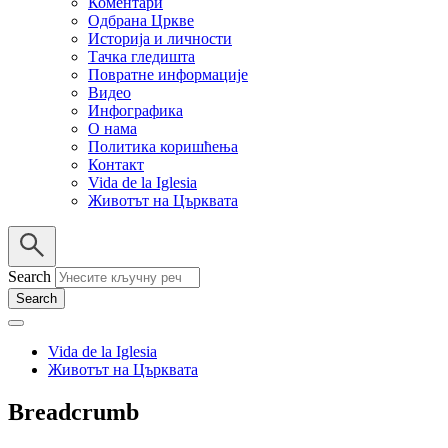
Коментари
Одбрана Цркве
Историја и личности
Тачка гледишта
Повратне информације
Видео
Инфографика
О нама
Политика коришћења
Контакт
Vida de la Iglesia
Животът на Църквата
Search
Vida de la Iglesia
Животът на Църквата
Breadcrumb