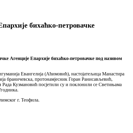
Епархије бихаћко-петровачке
ичке Агенције Епархије бихаћко-петровачке под називом
игуманија Евангелија (Аћимовић), настојатељица Манастира
ја браничевска, протонамјесник Горан Ранисављевић,
и Рада Кузмановић посјетили су и поклонили се Светињама
Угодника.
лимског г. Теофила.