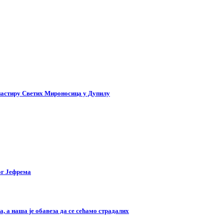
настиру Светих Мироносица у Дупилу
ог Јефрема
, а наша је обавеза да се сећамо страдалих