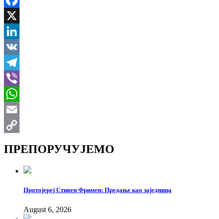
Facebook
X
LinkedIn
VK
Telegram
Viber
WhatsApp
Email
Copy
ПРЕПОРУЧУЈЕМО
Link
Протојереј Стивен Фримен: Предање као заједница
August 6, 2026