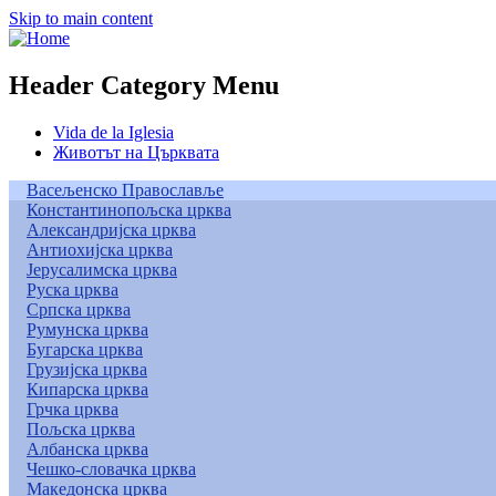
Skip to main content
Header Category Menu
Vida de la Iglesia
Животът на Църквата
Васељенско Православље
Константинопољска црква
Александријска црква
Антиохијска црква
Јерусалимска црква
Руска црква
Српска црква
Румунска црква
Бугарска црква
Грузијска црква
Кипарска црква
Грчка црква
Пољска црква
Албанска црква
Чешко-словачка црква
Македонска црква