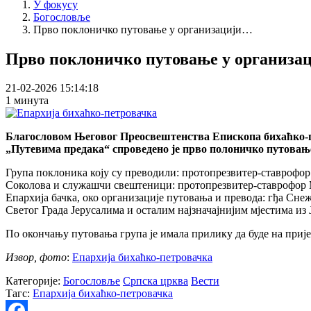
У фокусу
Богословље
Прво поклоничко путовање у организацији…
Прво поклоничко путовање у организац
21-02-2026 15:14:18
1 минута
Благословом Његовог Преосвештенства Епископа бихаћко-пе
„Путевима предака“ спроведено је прво полоничко путовање
Група поклоника коју су преводили: протопрезвитер-ставрофо
Соколова и служашчи свештеници: протопрезвитер-ставрофор 
Епархија бачка, око организације путовања и превода: гђа С
Светог Града Јерусалима и осталим најзначајнијим мјестима и
По окончању путовања група је имала прилику да буде на приј
Извор, фото
:
Епархија бихаћко-петровачка
Категорије:
Богословље
Српска црква
Вести
Тагс:
Епархија бихаћко-петровачка