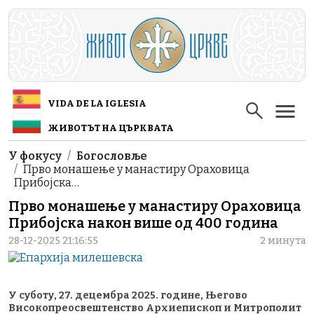
Skip to main content
VIDA DE LA IGLESIA
ЖИВОТЪТ НА ЦЪРКВАТА
Breadcrumb
У фокусу
Богословље
Прво монашење у манастиру Ораховица
Прибојска…
Прво монашење у манастиру Ораховица
Прибојска након више од 400 година
28-12-2025 21:16:55
2 минута
У суботу, 27. децембра 2025. године, Његово
Високопреосвештенство Архиепископ и Митрополит