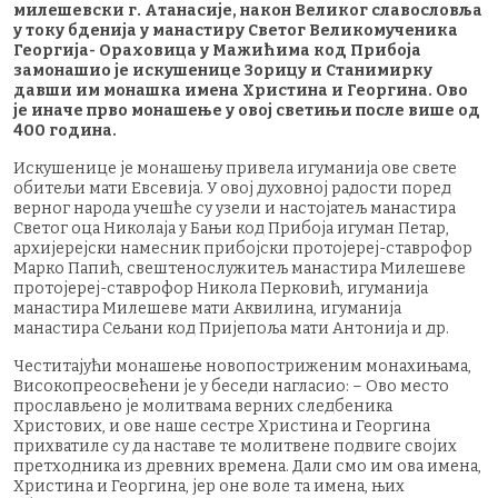
милешевски г. Атанасије, након Великог славословља
у току бденија у манастиру Светог Великомученика
Георгија- Ораховица у Мажићима код Прибоја
замонашио је искушенице Зорицу и Станимирку
давши им монашка имена Христина и Георгина. Ово
је иначе прво монашење у овој светињи после више од
400 година.
Искушенице је монашењу привела игуманија ове свете
обитељи мати Евсевија. У овој духовној радости поред
верног народа учешће су узели и настојатељ манастира
Светог оца Николаја у Бањи код Прибоја игуман Петар,
архијерејски намесник прибојски протојереј-ставрофор
Марко Папић, свештенослужитељ манастира Милешеве
протојереј-ставрофор Никола Перковић, игуманија
манастира Милешеве мати Аквилина, игуманија
манастира Сељани код Пријепоља мати Антонија и др.
Честитајући монашење новопостриженим монахињама,
Високопреосвећени је у беседи нагласио: – Ово место
прослављено је молитвама верних следбеника
Христових, и ове наше сестре Христина и Георгина
прихватиле су да наставе те молитвене подвиге својих
претходника из древних времена. Дали смо им ова имена,
Христина и Георгина, јер оне воле та имена, њих