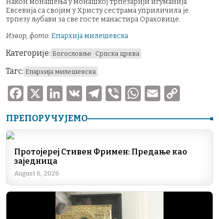
Након монашења у монашкој трпезарији игуманија
Евсевија са својим у Христу сестрама уприличила је
трпезу љубави за све госте манастира Ораховице.
Извор, фото
:
Епархија милешевска
Категорије:
Богословље
Српска црква
Тагс:
Епархија милешевска
F
X
Li
V
T
V
W
E
C
a
n
K
el
ib
h
m
o
ПРЕПОРУЧУЈЕМО
c
k
e
er
at
ai
p
e
e
gr
s
l
y
b
dI
a
A
Li
Протојереј Стивен Фримен: Предање као
заједница
o
n
m
p
n
August 6, 2026
o
p
k
k