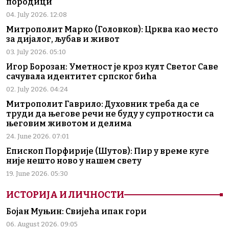
породици“
04. July 2026. 12:08
Митрополит Марко (Головков): Црква као место
за дијалог, љубав и живот
03. July 2026. 05:10
Игор Борозан: Уметност је кроз култ Светог Саве
сачувала идентитет српског бића
02. July 2026. 04:24
Митрополит Гаврило: Духовник треба да се
труди да његове речи не буду у супротности са
његовим животом и делима
24. June 2026. 07:01
Епископ Порфирије (Шутов): Пир у време куге
није нешто ново у нашем свету
19. June 2026. 05:30
ИСТОРИЈА И ЛИЧНОСТИ
Бојан Муњин: Свијећа ипак гори
06. August 2026. 09:05