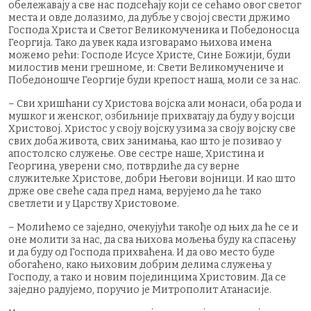
обележавају а све нас подсећају који се сећамо овог светог
места и овде долазимо, да дубље у својој свести држимо
Господа Христа и Светог Великомученика и Победоносца
Георгија. Тако да увек када изговарамо њихова имена
можемо рећи: Господе Исусе Христе, Сине Божији, буди
милостив мени грешноме, и: Свети Великомучениче и
Победоношче Георгије буди крепост наша, моли се за нас.
– Сви хришћани су Христова војска али монаси, оба рода и
мушког и женског, озбиљније прихватају да буду у војсци
Христовој. Христос у своју војску узима за своју војску све
свих доба живота, свих занимања, као што је позивао у
апостолско служење. Ове сестре наше, Христина и
Георгина, уверени смо, потврдиће да су верне
служитељке Христове, добри Његови војници. И као што
држе ове свеће сада пред нама, верујемо да ће тако
светлети и у Царству Христовоме.
– Молићемо се заједно, очекујући такође од њих да ће се и
оне молити за нас, да сва њихова мољења буду ка спасењу
и да буду од Господа прихваћена. И да ово место буде
обогаћено, како њиховим добрим делима служења у
Господу, а тако и новим појединцима Христовим. Да се
заједно радујемо, поручио је Митрополит Атанасије.