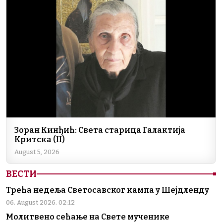
Зоран Кинђић: Света старица Галактија
Критска (II)
August 5, 2026
ВЕСТИ
Трећа недеља Светосавског кампа у Шејдленду
06. August 2026. 02:12
Молитвено сећање на Свете мученике