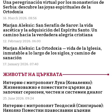
Una peregrinación virtual por los monasterios de
Serbia: descubre las joyas espirituales de la
Ortodoxia
16. March 2026. 08:56
Marjan Aleksic: San Serafín de Sarov: la vida
ascética y la adquisición del Espíritu Santo. Un
camino hacia la verdadera alegría cristiana
12. February 2026. 06:00
Marjan Aleksic: La Ortodoxia — vida de la Iglesia,
inmutable a lo largo de los siglos, y camino de
sanación
17. January 2026. 07:40
ЖИВОТЪТ НА ЦЪРКВАТА
Интервю с митрополит Лука (Коваленко):
Жизненоважно е поместните църкви да
започнат сериозен, честен и системен диалог
25. June 2026. 09:24
Интервю с митрополит Теодосий (Снигирьов):
Няколко Поместни православни църкви