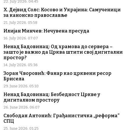
22. July 2026. 04:45
Х. Дејвид Солс: Косово и Украјина: Самученици
за канонско православље
21. July 2026. 05:58
Илијан Минчев: Нечувена пресуда
16. July 2026. 07:07
Ненад Бадовинац: Од храмова до сервера –
зашто је важно да Црква штити свој дигитални
простор?
14. July 2026. 05:36
Зоран Чворовић: Фанар као црквени ресор
Брисела
29. June 2026. 05:10
Ненад Бадовинац: Безбедност Цркве у
дигиталном простору
26. June 2026. 06:07
Слободан Антонић: Грађанистичка „реформа“
СПЦ
25. June 2026. 01:25