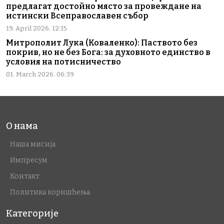
предлагат достойно място за провеждане на
истински Всеправославен събор
19. April 2026. 12:15
Митрополит Лука (Коваленко): Паството без
покрив, но не без Бога: за духовното единство в
условия на потисничество
01. March 2026. 06:39
О нама
Наша мисија
Импресум
Контакт
Политика коришћења
Категорије