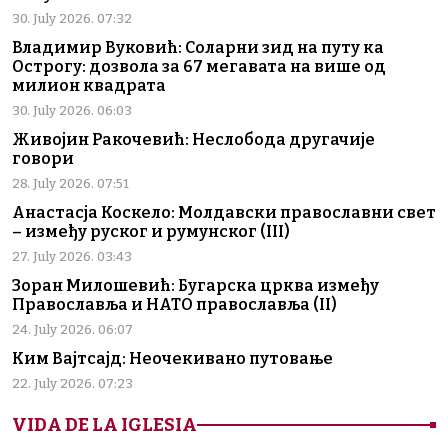
30. July 2026. 07:32
Владимир Вуковић: Соларни зид на путу ка
Острогу: дозвола за 67 мегавата на више од
милион квадрата
30. July 2026. 06:03
Живојин Ракочевић: Неслобода другачије
говори
28. July 2026. 07:51
Анастасја Коскело: Молдавски православни свет
– између руског и румунског (III)
27. July 2026. 03:43
Зоран Милошевић: Бугарска црква између
Православља и НАТО православља (II)
24. July 2026. 06:07
Ким Вајтсајд: Неочекивано путовање
22. July 2026. 07:23
VIDA DE LA IGLESIA