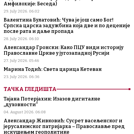
Амфилохије: Беседа)
29. July 2026. 06:02
Валентина Булатовић: Чува је још само Бог!
Српска царска задужбина која две и по деценије
после рата и даље пропада
28. July 2026. 06:10
Александар Гронски: Како ПЦУ види историју
Православне Цркве у југозападној Русији
27. July 2026. 05:46
Марина Тодић: Света царица Кетеван
23. July 2026. 06:36
ТАЧКА ГЛЕДИШТА
Тајана Потерјахин: Изазов дигиталне
„духовности”
04. August 2026. 06:08
Александар Живковић: Сусрет васељенског и
јерусалимског патријарха – Православље пред
искушењем геополитике