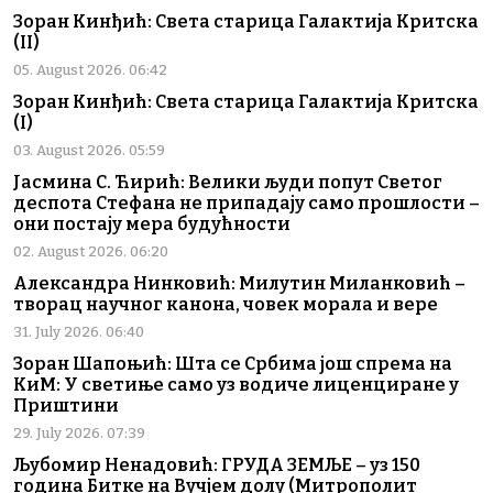
Зоран Кинђић: Света старица Галактија Критска
(II)
05. August 2026. 06:42
Зоран Кинђић: Света старица Галактија Критска
(I)
03. August 2026. 05:59
Јасмина С. Ћирић: Велики људи попут Светог
деспота Стефана не припадају само прошлости –
они постају мера будућности
02. August 2026. 06:20
Александра Нинковић: Милутин Миланковић –
творац научног канона, човек морала и вере
31. July 2026. 06:40
Зоран Шапоњић: Шта се Србима још спрема на
КиМ: У светиње само уз водиче лиценциране у
Приштини
29. July 2026. 07:39
Љубомир Ненадовић: ГРУДА ЗЕМЉЕ – уз 150
година Битке на Вучјем долу (Митрополит