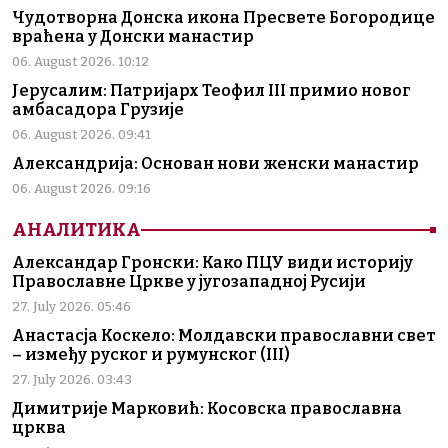
Чудотворна Донска икона Пресвете Богородице
враћена у Донски манастир
06. August 2026. 10:12
Јерусалим: Патријарх Теофил III примио новог
амбасадора Грузије
06. August 2026. 09:41
Александрија: Основан нови женски манастир
06. August 2026. 09:16
АНАЛИТИКА
Александар Гронски: Како ПЦУ види историју
Православне Цркве у југозападној Русији
27. July 2026. 05:46
Анастасја Коскело: Молдавски православни свет
– између руског и румунског (III)
27. July 2026. 03:43
Димитрије Марковић: Косовска православна
црква