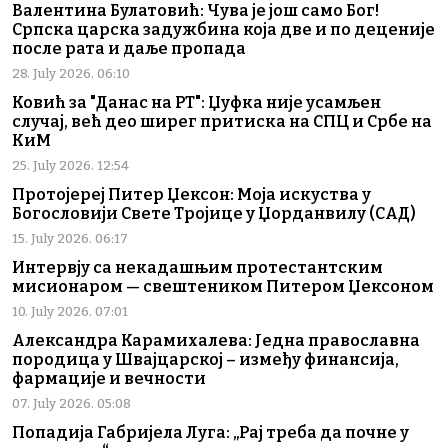
Валентина Булатовић: Чува је још само Бог!
Српска царска задужбина која две и по деценије
после рата и даље пропада
28. July 2026. 06:10
Ковић за "Данас на РТ": Џуфка није усамљен
случај, већ део ширег притиска на СПЦ и Србе на
КиМ
25. July 2026. 12:54
Протојереј Питер Џексон: Моја искуства у
Богословији Свете Тројице у Џорданвилу (САД)
15. July 2026. 06:17
Интервју са некадашњим протестантским
мисионаром — свештеником Питером Џексоном
10. July 2026. 07:01
Александра Карамихалева: Једна православна
породица у Швајцарској – између финансија,
фармације и вечности
07. July 2026. 05:08
Попадија Габријела Луга: „Рај треба да почне у