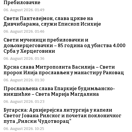
Пребиловачке
06. August 2026. 01:49
Свети Пантелејмон, слава цркве на
Дивчибарама, служи Епископ Исихије
06. August 2026. 01:46
Свети мученици пребиловачки и
доњохерцеговачки – 85 година од убиства 4.000
Срба у Херцеговини
06. August 2026. 01:36
Крсна слава Митрополита Василија – Свети
пророк Илија прослављен у манастиру Раковац
06. August 2026. 01:30
Прослављена слава Епархије будимљанско-
никшићке – Света Марија Магдалина
06. August 2026. 01:23
Бугарска: Архијерејска литургија у капели
Светог Јована Рилског и почетак поклоничког
пута „Рилски Чудотворац“
06. August 2026. 10:25