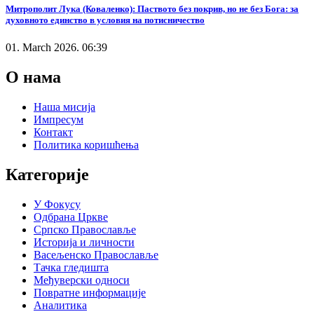
Митрополит Лука (Коваленко): Паството без покрив, но не без Бога: за
духовното единство в условия на потисничество
01. March 2026. 06:39
О нама
Наша мисија
Импресум
Контакт
Политика коришћења
Категорије
У Фокусу
Одбрана Цркве
Српско Православље
Историја и личности
Васељенско Православље
Тачка гледишта
Међуверски односи
Повратне информације
Аналитика