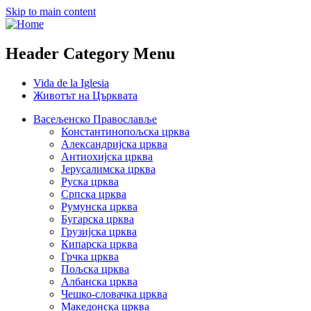
Skip to main content
Header Category Menu
Vida de la Iglesia
Животът на Църквата
Васељенско Православље
Константинопољска црква
Александријска црква
Антиохијска црква
Јерусалимска црква
Руска црква
Српска црква
Румунска црква
Бугарска црква
Грузијска црква
Кипарска црква
Грчка црква
Пољска црква
Албанска црква
Чешко-словачка црква
Македонска црква