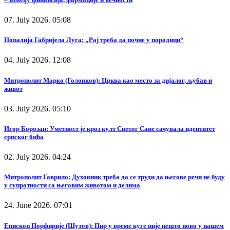
07. July 2026. 05:08
Попадија Габријела Луга: „Рај треба да почне у породици“
04. July 2026. 12:08
Митрополит Марко (Головков): Црква као место за дијалог, љубав и
живот
03. July 2026. 05:10
Игор Борозан: Уметност је кроз култ Светог Саве сачувала идентитет
српског бића
02. July 2026. 04:24
Митрополит Гаврило: Духовник треба да се труди да његове речи не буду
у супротности са његовим животом и делима
24. June 2026. 07:01
Епископ Порфирије (Шутов): Пир у време куге није нешто ново у нашем