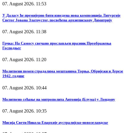
07. August 2026. 11:53
У Даласу ће премијерно бити изведена нова композиција Литургије
Светог Јована Златоустог, посвећена архиепископу Димитрију
07. August 2026. 11:38
Грчка: На Самосу свечано прослављен празник Преображења
Господњег
07. August 2026. 11:20
Молитвени помен страдалима мештанима Торња, Обријежи и Дерезе
1942. године
07. August 2026. 10:44
Молитвено сећање на митрополита Антонија (Блума) у Лондону
07. August 2026. 10:35
Мисија Свети Никола Епархије аустралијско-новозеландске