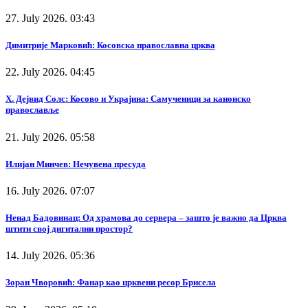
27. July 2026. 03:43
Димитрије Марковић: Косовска православна црква
22. July 2026. 04:45
Х. Дејвид Солс: Косово и Украјина: Самученици за канонско
православље
21. July 2026. 05:58
Илијан Минчев: Нечувена пресуда
16. July 2026. 07:07
Ненад Бадовинац: Од храмова до сервера – зашто је важно да Црква
штити свој дигитални простор?
14. July 2026. 05:36
Зоран Чворовић: Фанар као црквени ресор Брисела