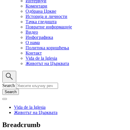
Интервјуи
Коментари
Одбрана Цркве
Историја и личности
Тачка гледишта
Повратне информације
Видео
Инфографика
О нама
Политика коришћења
Контакт
Vida de la Iglesia
Животът на Църквата
Search
Vida de la Iglesia
Животът на Църквата
Breadcrumb