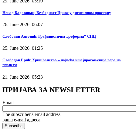
29. June 2026. 05:10
Ненад Бадовинац: Безбедност Цркве у дигиталном простору
26. June 2026. 06:07
Слободан Антонић: Грађанистичка „реформа“ СПЦ
25. June 2026. 01:25
Слободан Ерић: Хришћанство – највећа и најпрогоњенија вера на
планети
21. June 2026. 05:23
ПРИЈАВА ЗА NEWSLETTER
Email
The subscriber's email address.
ваша е-mail адреса