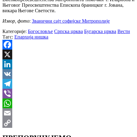
Његовог Преосвештенства Епископа браницког г. Јована,
викара Његове Светости.
Извор, фото
:
Званични сајт софијске Митрополије
Категорије:
Богословље
Српска црква
Бугарска црква
Вести
Тагс:
Епархија нишка
Facebook
X
LinkedIn
VK
Telegram
Viber
WhatsApp
Email
Copy