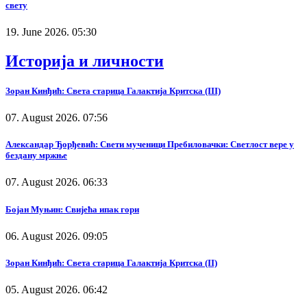
свету
19. June 2026. 05:30
Историја и личности
Зоран Кинђић: Света старица Галактија Критска (III)
07. August 2026. 07:56
Александар Ђорђевић: Свети мученици Пребиловачки: Светлост вере у
бездану мржње
07. August 2026. 06:33
Бојан Муњин: Свијећа ипак гори
06. August 2026. 09:05
Зоран Кинђић: Света старица Галактија Критска (II)
05. August 2026. 06:42