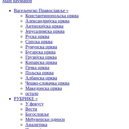
Main navigation
Васељенско Православље
»
Константинопољска црква
Александријска црква
Антиохијска црква
Јерусалимска црква
Руска црква
Српска црква
Румунска црква
Бугарска црква
Грузијска црква
Кипарска црква
Грчка црква
Пољска црква
Албанска црква
Чешко-словачка црква
Македонска црква
остало
РУБРИКЕ
»
У фокусу
Вести
Богословље
Међуверски односи
Аналитика