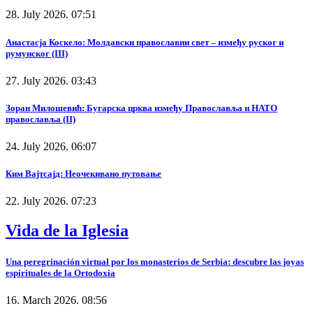
28. July 2026. 07:51
Анастасја Коскело: Молдавски православни свет – између руског и
румунског (III)
27. July 2026. 03:43
Зоран Милошевић: Бугарска црква између Православља и НАТО
православља (II)
24. July 2026. 06:07
Ким Вајтсајд: Неочекивано путовање
22. July 2026. 07:23
Vida de la Iglesia
Una peregrinación virtual por los monasterios de Serbia: descubre las joyas
espirituales de la Ortodoxia
16. March 2026. 08:56