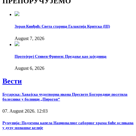
ПРЕПОРУЧУЈЕМО
Link
Зоран Кинђић: Света старица Галактија Критска (III)
August 7, 2026
Протојереј Стивен Фримен: Предање као заједница
August 6, 2026
Вести
Бугарска: Хавајска чудотворна икона Пресвете Богородице посетила
болеснике у болници „Пирогов“
07. August 2026. 12:03
Румунија: Подземна капела Националног саборног храма биће осликана
у духу монашке келије