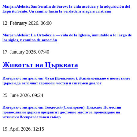
Marjan Aleksic: San Serafín de Sarov: la vida ascética y la adquisición del
Espíritu Santo. Un camino hacia la verdadera alegría cristiana
12. February 2026. 06:00
Marjan Aleksic: La Ortodoxia — vida de la Iglesia, inmutable a lo largo de
los siglos, y camino de sanación
17. January 2026. 07:40
Животът на Църквата
Интервю с митрополит Лука (Коваленко): Жизненоважно е поместните
църкви да започнат сериозен, честен и системен диалог
25. June 2026. 09:24
Интервю с митрополит Теодосий (Снигирьов): Няколко Поместни
православни църкви предлагат достойно място за провеждане на
истински Всеправославен събор
19. April 2026. 12:15