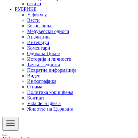
остало
РУБРИКЕ
У фокусу
Вести
Богословље
Међуверски односи
Аналитика
Интервјуи
Коментари
Одбрана Цркве
Историја и личности
Тачка гледишта
Повратне информације
Видео
Инфографика
О нама
Политика коришћења
Контакт
Vida de la Iglesia
Животът на Църквата