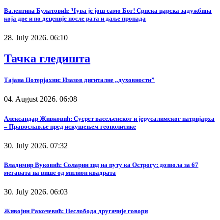
Валентина Булатовић: Чува је још само Бог! Српска царска задужбина
која две и по деценије после рата и даље пропада
28. July 2026. 06:10
Тачка гледишта
Тајана Потерјахин: Изазов дигиталне „духовности”
04. August 2026. 06:08
Александар Живковић: Сусрет васељенског и јерусалимског патријарха
– Православље пред искушењем геополитике
30. July 2026. 07:32
Владимир Вуковић: Соларни зид на путу ка Острогу: дозвола за 67
мегавата на више од милион квадрата
30. July 2026. 06:03
Живојин Ракочевић: Неслобода другачије говори