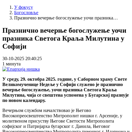
У фокусу
Богословље
Празнично вечерње богослужење уочи празника…
Празнично вечерње богослужење уочи
празника Светога Краља Милутина у
Софији
30-10-2025 20:40:25
1 минута
У среду, 29. октобра 2025. године, у Саборном храму Свете
Великомученице Недеље у Софији служено је празнично
вечерње богослужење, уочи празника Светога Краља
Милутина, чија се свештена успомена у Бугарској празнује
по новом календару.
Вечерњом службом началствовао је Његово
Високопреосвештенство Митрополит нишки г. Арсеније, у
молитвеном присуству Његове Светости Митрополита
софијског и Патријарха бугарског г. Данила, Његовог
Високопреосвештенства Митрополита тимочког г. Илариона и