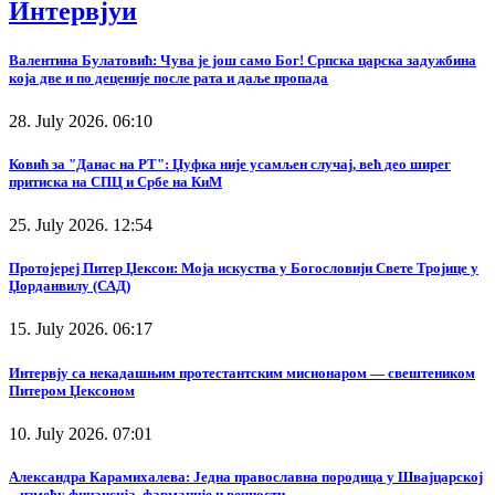
Интервјуи
Валентина Булатовић: Чува је још само Бог! Српска царска задужбина
која две и по деценије после рата и даље пропада
28. July 2026. 06:10
Ковић за "Данас на РТ": Џуфка није усамљен случај, већ део ширег
притиска на СПЦ и Србе на КиМ
25. July 2026. 12:54
Протојереј Питер Џексон: Моја искуства у Богословији Свете Тројице у
Џорданвилу (САД)
15. July 2026. 06:17
Интервју са некадашњим протестантским мисионаром — свештеником
Питером Џексоном
10. July 2026. 07:01
Александра Карамихалева: Једна православна породица у Швајцарској
– између финансија, фармације и вечности