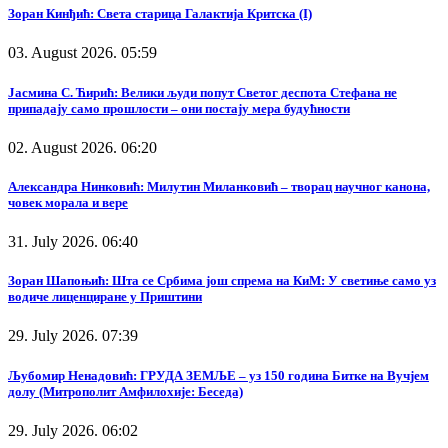
Зоран Кинђић: Света старица Галактија Критска (I)
03. August 2026. 05:59
Јасмина С. Ћирић: Велики људи попут Светог деспота Стефана не
припадају само прошлости – они постају мера будућности
02. August 2026. 06:20
Александра Нинковић: Милутин Миланковић – творац научног канона,
човек морала и вере
31. July 2026. 06:40
Зоран Шапоњић: Шта се Србима још спрема на КиМ: У светиње само уз
водиче лиценциране у Приштини
29. July 2026. 07:39
Љубомир Ненадовић: ГРУДА ЗЕМЉЕ – уз 150 година Битке на Вучјем
долу (Митрополит Амфилохије: Беседа)
29. July 2026. 06:02