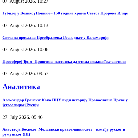
07. August 2026. 10:27
Јубилеј у Великој Попини – 150 година храма Светог Пророка Илије
07. August 2026. 10:13
Свечана прослава Преображења Господњег у Каламарији
07. August 2026. 10:06
Протојереј Ђого: Приштина наставља да отима немањићке светиње
07. August 2026. 09:57
Аналитика
Александар Гронски: Како ПЦУ види историју Православне Цркве у
југозападној Русији
27. July 2026. 05:46
Анастасја Коскело: Молдавски православни свет – између руског и
румунског (III)