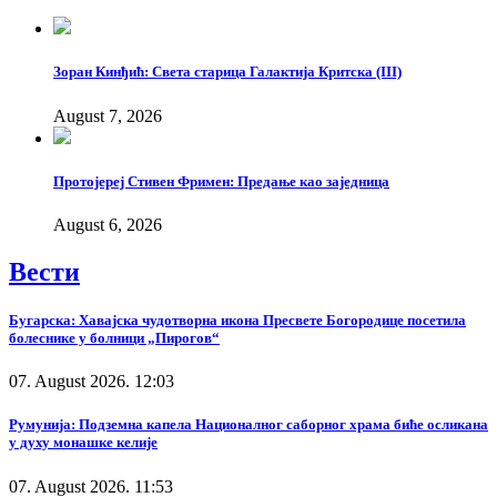
Зоран Кинђић: Света старица Галактија Критска (III)
August 7, 2026
Протојереј Стивен Фримен: Предање као заједница
August 6, 2026
Вести
Бугарска: Хавајска чудотворна икона Пресвете Богородице посетила
болеснике у болници „Пирогов“
07. August 2026. 12:03
Румунија: Подземна капела Националног саборног храма биће осликана
у духу монашке келије
07. August 2026. 11:53