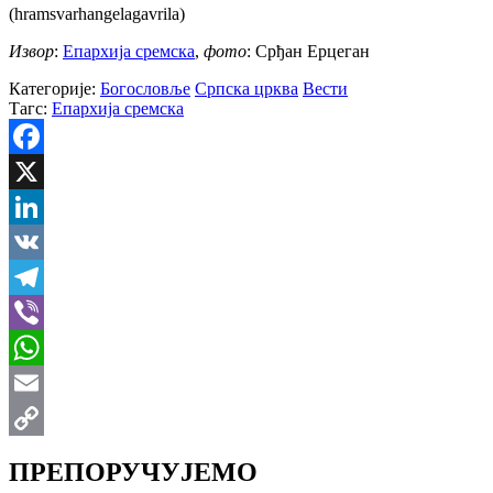
(hramsvarhangelagavrila)
Извор
:
Епархија сремска
,
фото
: Срђан Ерцеган
Категорије:
Богословље
Српска црква
Вести
Тагс:
Епархија сремска
Facebook
X
LinkedIn
VK
Telegram
Viber
WhatsApp
Email
Copy
ПРЕПОРУЧУЈЕМО
Link