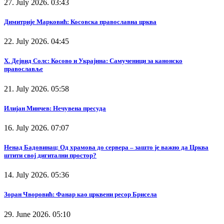
27. July 2026. 03:43
Димитрије Марковић: Косовска православна црква
22. July 2026. 04:45
Х. Дејвид Солс: Косово и Украјина: Самученици за канонско
православље
21. July 2026. 05:58
Илијан Минчев: Нечувена пресуда
16. July 2026. 07:07
Ненад Бадовинац: Од храмова до сервера – зашто је важно да Црква
штити свој дигитални простор?
14. July 2026. 05:36
Зоран Чворовић: Фанар као црквени ресор Брисела
29. June 2026. 05:10