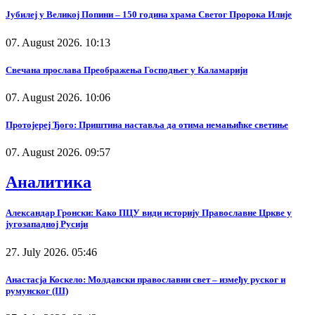
Јубилеј у Великој Попини – 150 година храма Светог Пророка Илије
07. August 2026. 10:13
Свечана прослава Преображења Господњег у Каламарији
07. August 2026. 10:06
Протојереј Ђого: Приштина наставља да отима немањићке светиње
07. August 2026. 09:57
Аналитика
Александар Гронски: Како ПЦУ види историју Православне Цркве у
југозападној Русији
27. July 2026. 05:46
Анастасја Коскело: Молдавски православни свет – између руског и
румунског (III)