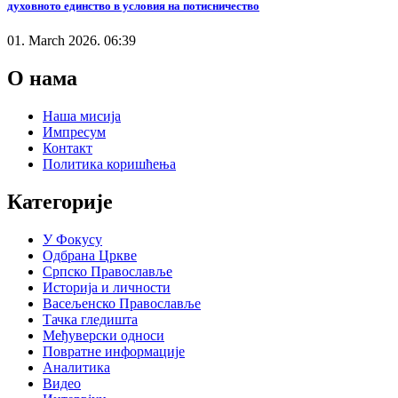
духовното единство в условия на потисничество
01. March 2026. 06:39
О нама
Наша мисија
Импресум
Контакт
Политика коришћења
Категорије
У Фокусу
Одбрана Цркве
Српско Православље
Историја и личности
Васељенско Православље
Тачка гледишта
Међуверски односи
Повратне информације
Аналитика
Видео