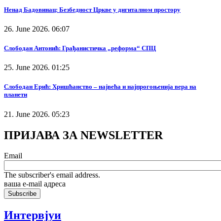
Ненад Бадовинац: Безбедност Цркве у дигиталном простору
26. June 2026. 06:07
Слободан Антонић: Грађанистичка „реформа“ СПЦ
25. June 2026. 01:25
Слободан Ерић: Хришћанство – највећа и најпрогоњенија вера на
планети
21. June 2026. 05:23
ПРИЈАВА ЗА NEWSLETTER
Email
The subscriber's email address.
ваша е-mail адреса
Интервјуи