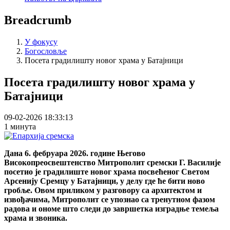
Breadcrumb
У фокусу
Богословље
Посета градилишту новог храма у Батајници
Посета градилишту новог храма у
Батајници
09-02-2026 18:33:13
1 минута
Дана 6. фебруара 2026. године Његово
Високопреосвештенство Митрополит сремски Г. Василије
посетио је градилиште новог храма посвећеног Светом
Арсенију Сремцу у Батајници, у делу где ће бити ново
гробље. Овом приликом у разговору са архитектом и
извођачима, Митрополит се упознао са тренутном фазом
радова и ономе што следи до завршетка изградње темеља
храма и звоника.