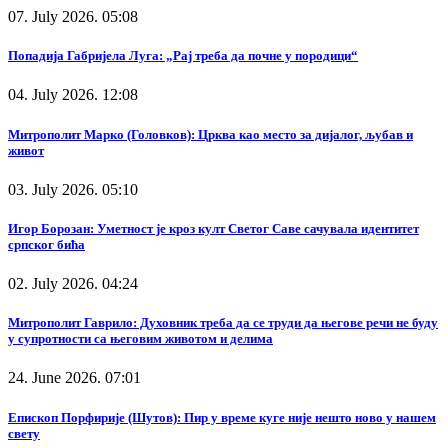
07. July 2026. 05:08
Попадија Габријела Луга: „Рај треба да почне у породици“
04. July 2026. 12:08
Митрополит Марко (Головков): Црква као место за дијалог, љубав и
живот
03. July 2026. 05:10
Игор Борозан: Уметност је кроз култ Светог Саве сачувала идентитет
српског бића
02. July 2026. 04:24
Митрополит Гаврило: Духовник треба да се труди да његове речи не буду
у супротности са његовим животом и делима
24. June 2026. 07:01
Епископ Порфирије (Шутов): Пир у време куге није нешто ново у нашем
свету