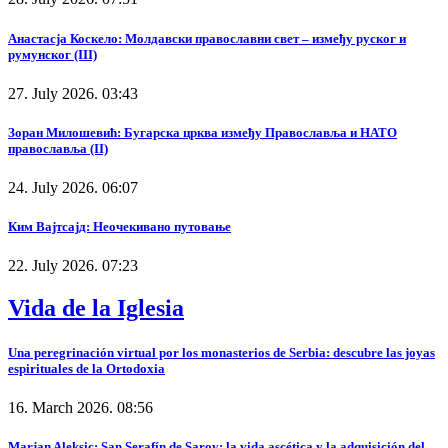
Анастасја Коскело: Молдавски православни свет – између руског и
румунског (III)
27. July 2026. 03:43
Зоран Милошевић: Бугарска црква између Православља и НАТО
православља (II)
24. July 2026. 06:07
Ким Вајтсајд: Неочекивано путовање
22. July 2026. 07:23
Vida de la Iglesia
Una peregrinación virtual por los monasterios de Serbia: descubre las joyas
espirituales de la Ortodoxia
16. March 2026. 08:56
Marjan Aleksic: San Serafín de Sarov: la vida ascética y la adquisición del