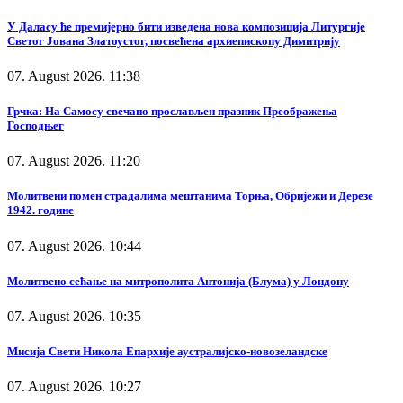
У Даласу ће премијерно бити изведена нова композиција Литургије
Светог Јована Златоустог, посвећена архиепископу Димитрију
07. August 2026. 11:38
Грчка: На Самосу свечано прослављен празник Преображења
Господњег
07. August 2026. 11:20
Молитвени помен страдалима мештанима Торња, Обријежи и Дерезе
1942. године
07. August 2026. 10:44
Молитвено сећање на митрополита Антонија (Блума) у Лондону
07. August 2026. 10:35
Мисија Свети Никола Епархије аустралијско-новозеландске
07. August 2026. 10:27