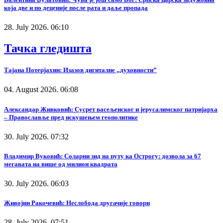
која две и по деценије после рата и даље пропада
28. July 2026. 06:10
Тачка гледишта
Тајана Потерјахин: Изазов дигиталне „духовности”
04. August 2026. 06:08
Александар Живковић: Сусрет васељенског и јерусалимског патријарха
– Православље пред искушењем геополитике
30. July 2026. 07:32
Владимир Вуковић: Соларни зид на путу ка Острогу: дозвола за 67
мегавата на више од милион квадрата
30. July 2026. 06:03
Живојин Ракочевић: Неслобода другачије говори
28. July 2026. 07:51