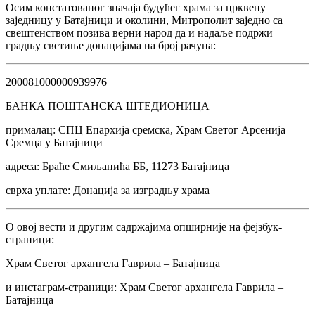
Осим констатованог значаја будућег храма за црквену
заједницу у Батајници и околини, Митрополит заједно са
свештенством позива верни народ да и надаље подржи
градњу светиње донацијама на број рачуна:
200081000000939976
БАНКА ПОШТАНСКА ШТЕДИОНИЦА
прималац: СПЦ Епархија сремска, Храм Светог Арсенија
Сремца у Батајници
адреса: Браће Смиљанића ББ, 11273 Батајница
сврха уплате: Донација за изградњу храма
О овој вести и другим садржајима опширније на фејзбук-
страници:
Храм Светог архангела Гаврила – Батајница
и инстаграм-страници: Храм Светог архангела Гаврила –
Батајница