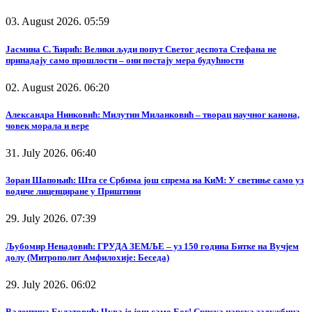
03. August 2026. 05:59
Јасмина С. Ћирић: Велики људи попут Светог деспота Стефана не
припадају само прошлости – они постају мера будућности
02. August 2026. 06:20
Александра Нинковић: Милутин Миланковић – творац научног канона,
човек морала и вере
31. July 2026. 06:40
Зоран Шапоњић: Шта се Србима још спрема на КиМ: У светиње само уз
водиче лиценциране у Приштини
29. July 2026. 07:39
Љубомир Ненадовић: ГРУДА ЗЕМЉЕ – уз 150 година Битке на Вучјем
долу (Митрополит Амфилохије: Беседа)
29. July 2026. 06:02
Валентина Булатовић: Чува је још само Бог! Српска царска задужбина