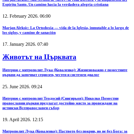
Espíritu Santo. Un camino hacia la verdadera alegría cristiana
12. February 2026. 06:00
Marjan Aleksic: La Ortodoxia — vida de la Iglesia, inmutable a lo largo de
los siglos, y camino de sanación
17. January 2026. 07:40
Животът на Църквата
Интервю с митрополит Лука (Коваленко): Жизненоважно е поместните
църкви да започнат сериозен, честен и системен диалог
25. June 2026. 09:24
Интервю с митрополит Теодосий (Снигирьов): Няколко Поместни
православни църкви предлагат достойно място за провеждане на
истински Всеправославен събор
19. April 2026. 12:15
Митрополит Лука (Коваленко): Паството без покрив, но не без Бога: за