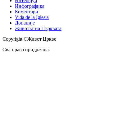
Интервјуи
Инфографика
Коментари
Vida de la Iglesia
Донације
Животът на Църквата
Copyright ©Живот Цркве
Сва права придржана.