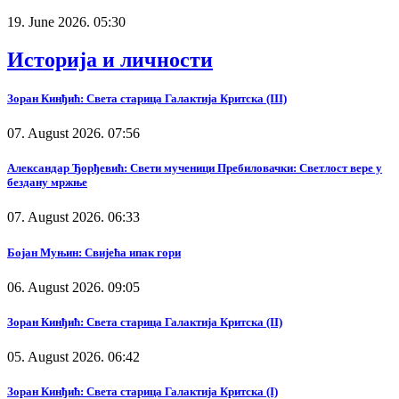
19. June 2026. 05:30
Историја и личности
Зоран Кинђић: Света старица Галактија Критска (III)
07. August 2026. 07:56
Александар Ђорђевић: Свети мученици Пребиловачки: Светлост вере у
бездану мржње
07. August 2026. 06:33
Бојан Муњин: Свијећа ипак гори
06. August 2026. 09:05
Зоран Кинђић: Света старица Галактија Критска (II)
05. August 2026. 06:42
Зоран Кинђић: Света старица Галактија Критска (I)