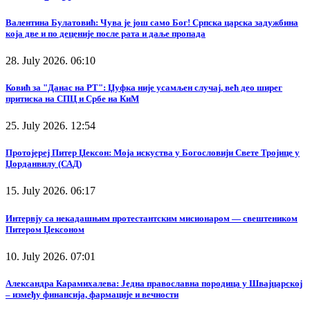
Валентина Булатовић: Чува је још само Бог! Српска царска задужбина
која две и по деценије после рата и даље пропада
28. July 2026. 06:10
Ковић за "Данас на РТ": Џуфка није усамљен случај, већ део ширег
притиска на СПЦ и Србе на КиМ
25. July 2026. 12:54
Протојереј Питер Џексон: Моја искуства у Богословији Свете Тројице у
Џорданвилу (САД)
15. July 2026. 06:17
Интервју са некадашњим протестантским мисионаром — свештеником
Питером Џексоном
10. July 2026. 07:01
Александра Карамихалева: Једна православна породица у Швајцарској
– између финансија, фармације и вечности