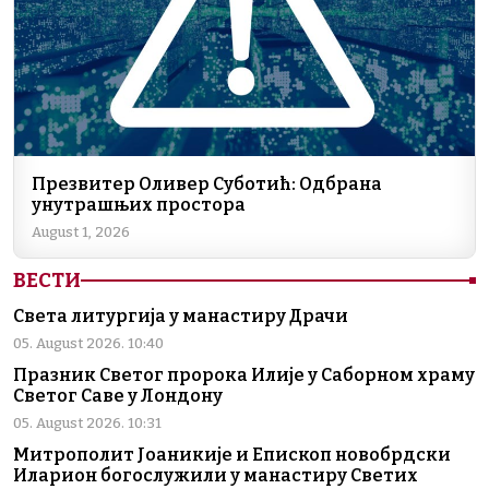
Презвитер Оливер Суботић: Одбрана
унутрашњих простора
August 1, 2026
ВЕСТИ
Света литургија у манастиру Драчи
05. August 2026. 10:40
Празник Светог пророка Илије у Саборном храму
Светог Саве у Лондону
05. August 2026. 10:31
Митрополит Јоаникије и Епископ новобрдски
Иларион богослужили у манастиру Светих