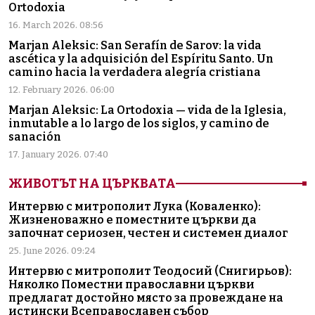
Ortodoxia
16. March 2026. 08:56
Marjan Aleksic: San Serafín de Sarov: la vida
ascética y la adquisición del Espíritu Santo. Un
camino hacia la verdadera alegría cristiana
12. February 2026. 06:00
Marjan Aleksic: La Ortodoxia — vida de la Iglesia,
inmutable a lo largo de los siglos, y camino de
sanación
17. January 2026. 07:40
ЖИВОТЪТ НА ЦЪРКВАТА
Интервю с митрополит Лука (Коваленко):
Жизненоважно е поместните църкви да
започнат сериозен, честен и системен диалог
25. June 2026. 09:24
Интервю с митрополит Теодосий (Снигирьов):
Няколко Поместни православни църкви
предлагат достойно място за провеждане на
истински Всеправославен събор