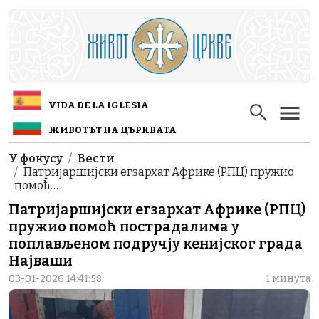
Skip to main content
VIDA DE LA IGLESIA
ЖИВОТЪТ НА ЦЪРКВАТА
Breadcrumb
У фокусу
Вести
Патријаршијски егзархат Африке (РПЦ) пружио
помоћ…
Патријаршијски егзархат Африке (РПЦ)
пружио помоћ пострадалима у
поплављеном подручју кенијског града
Најваши
03-01-2026 14:41:58
1 минута