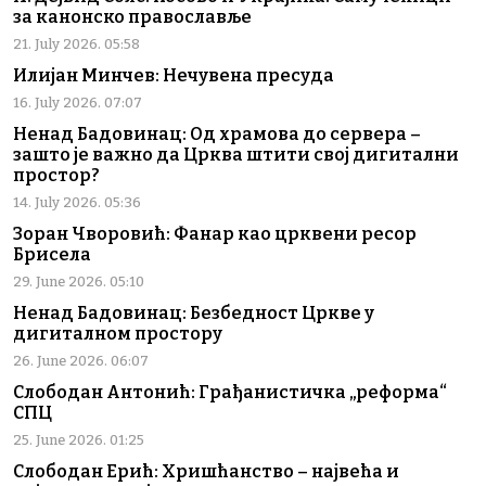
за канонско православље
21. July 2026. 05:58
Илијан Минчев: Нечувена пресуда
16. July 2026. 07:07
Ненад Бадовинац: Од храмова до сервера –
зашто је важно да Црква штити свој дигитални
простор?
14. July 2026. 05:36
Зоран Чворовић: Фанар као црквени ресор
Брисела
29. June 2026. 05:10
Ненад Бадовинац: Безбедност Цркве у
дигиталном простору
26. June 2026. 06:07
Слободан Антонић: Грађанистичка „реформа“
СПЦ
25. June 2026. 01:25
Слободан Ерић: Хришћанство – највећа и