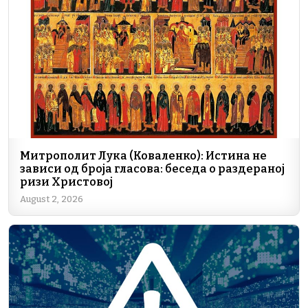
o
n
m
p
n
o
p
k
k
Митрополит Лука (Коваленко): Истина не
зависи од броја гласова: беседа о раздераној
ризи Христовој
August 2, 2026