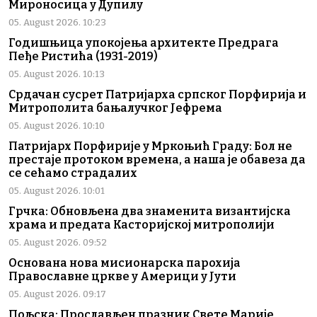
Мироносица у Дупилу
05. August 2026. 10:23
Годишњица упокојења архитекте Предрага
Пеђе Ристића (1931-2019)
05. August 2026. 10:13
Срдачан сусрет Патријарха српског Порфирија и
Митрополита бањалучког Јефрема
05. August 2026. 10:10
Патријарх Порфирије у Мркоњић Граду: Бол не
престаје протоком времена, а наша је обавеза да
се сећамо страдалих
05. August 2026. 10:01
Грчка: Обновљена два знаменита византијска
храма и предата Касторијској митрополији
05. August 2026. 09:52
Основана нова мисионарска парохија
Православне цркве у Америци у Јути
05. August 2026. 09:17
Пољска: Прослављен празник Свете Марије