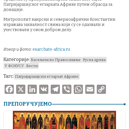
Патријаршијског егзархата Африке путем обрасца за
донације.
Митрополит каирски и северноафрички Константин
изражава захвалност свима који су се одазвали и
учествовали у овом добром делу.
Извор и фото
:
exarchate-africa.ru
Категорије:
Васељенско Православље
Руска црква
У ФОКУСУ
Вести
Тагс:
Патријаршијски егзархат Африке
F
X
Li
V
T
V
W
E
C
a
n
K
el
ib
h
m
o
ПРЕПОРУЧУЈЕМО
c
k
e
er
at
ai
p
e
e
gr
s
l
y
b
dI
a
A
Li