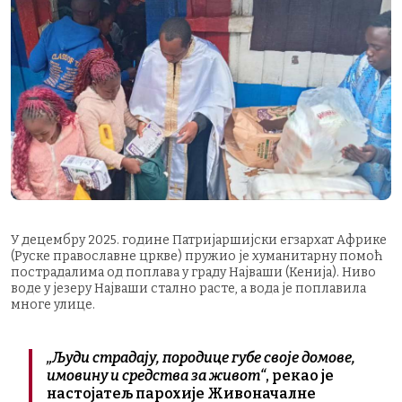
У децембру 2025. године Патријаршијски егзархат Африке
(Руске православне цркве) пружио је хуманитарну помоћ
пострадалима од поплава у граду Најваши (Кенија). Ниво
воде у језеру Најваши стално расте, а вода је поплавила
многе улице.
„Људи страдају, породице губе своје домове,
имовину и средства за живот“
, рекао је
настојатељ парохије Живоначалне