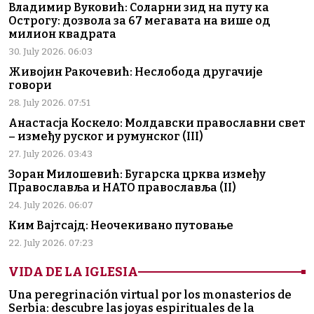
Владимир Вуковић: Соларни зид на путу ка
Острогу: дозвола за 67 мегавата на више од
милион квадрата
30. July 2026. 06:03
Живојин Ракочевић: Неслобода другачије
говори
28. July 2026. 07:51
Анастасја Коскело: Молдавски православни свет
– између руског и румунског (III)
27. July 2026. 03:43
Зоран Милошевић: Бугарска црква између
Православља и НАТО православља (II)
24. July 2026. 06:07
Ким Вајтсајд: Неочекивано путовање
22. July 2026. 07:23
VIDA DE LA IGLESIA
Una peregrinación virtual por los monasterios de
Serbia: descubre las joyas espirituales de la