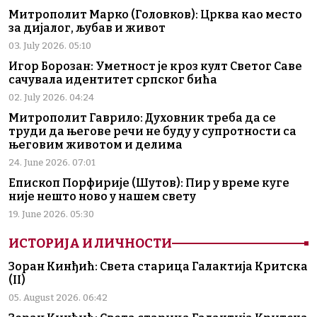
Митрополит Марко (Головков): Црква као место
за дијалог, љубав и живот
03. July 2026. 05:10
Игор Борозан: Уметност је кроз култ Светог Саве
сачувала идентитет српског бића
02. July 2026. 04:24
Митрополит Гаврило: Духовник треба да се
труди да његове речи не буду у супротности са
његовим животом и делима
24. June 2026. 07:01
Епископ Порфирије (Шутов): Пир у време куге
није нешто ново у нашем свету
19. June 2026. 05:30
ИСТОРИЈА И ЛИЧНОСТИ
Зоран Кинђић: Света старица Галактија Критска
(II)
05. August 2026. 06:42