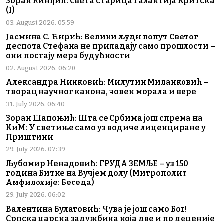
Зоран Кинђић: Света старица Галактија Критска
(I)
03. August 2026. 05:59
Јасмина С. Ћирић: Велики људи попут Светог
деспота Стефана не припадају само прошлости –
они постају мера будућности
02. August 2026. 06:20
Александра Нинковић: Милутин Миланковић –
творац научног канона, човек морала и вере
31. July 2026. 06:40
Зоран Шапоњић: Шта се Србима још спрема на
КиМ: У светиње само уз водиче лиценциране у
Приштини
29. July 2026. 07:39
Љубомир Ненадовић: ГРУДА ЗЕМЉЕ – уз 150
година Битке на Вучјем долу (Митрополит
Амфилохије: Беседа)
29. July 2026. 06:02
Валентина Булатовић: Чува је још само Бог!
Српска царска задужбина која две и по деценије