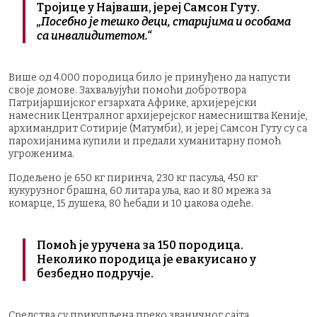
Тројице у Најваши, јереј Самсон Гуту.
„Посебно је тешко деци, старијима и особама
са инвалидитетом.“
Више од 4.000 породица било је принуђено да напусти
своје домове. Захваљујући помоћи добротвора
Патријаршијског егзархата Африке, архијерејски
намесник Централног архијерејског намесништва Кеније,
архимандрит Сотирије (Матумби), и јереј Самсон Гуту су са
парохијанима купили и предали хуманитарну помоћ
угроженима.
Подељено је 650 кг пиринча, 230 кг пасуља, 450 кг
кукурузног брашна, 60 литара уља, као и 80 мрежа за
комарце, 15 душека, 80 ћебади и 10 џакова одеће.
Помоћ је уручена за 150 породица.
Неколико породица је евакуисано у
безбедно подручје.
Средства су прикупљена преко званичног сајта