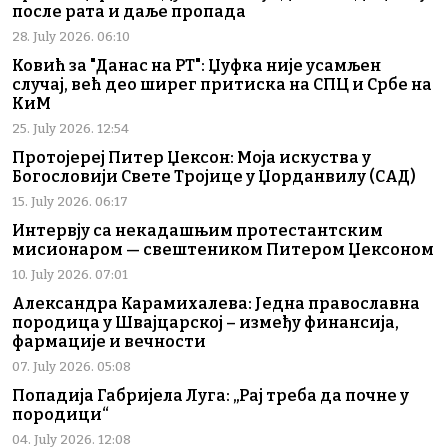
после рата и даље пропада
28. July 2026. 06:10
Ковић за "Данас на РТ": Џуфка није усамљен
случај, већ део ширег притиска на СПЦ и Србе на
КиМ
25. July 2026. 12:54
Протојереј Питер Џексон: Моја искуства у
Богословији Свете Тројице у Џорданвилу (САД)
15. July 2026. 06:17
Интервју са некадашњим протестантским
мисионаром — свештеником Питером Џексоном
10. July 2026. 07:01
Александра Карамихалева: Једна православна
породица у Швајцарској – између финансија,
фармације и вечности
07. July 2026. 05:08
Попадија Габријела Луга: „Рај треба да почне у
породици“
04. July 2026. 12:08