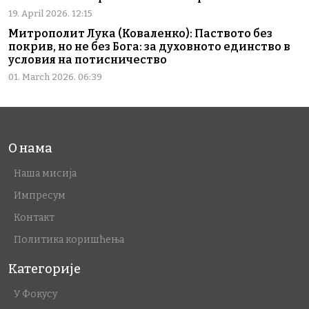
19. April 2026. 12:15
Митрополит Лука (Коваленко): Паството без
покрив, но не без Бога: за духовното единство в
условия на потисничество
01. March 2026. 06:39
О нама
Наша мисија
Импресум
Контакт
Политика коришћења
Категорије
У Фокусу