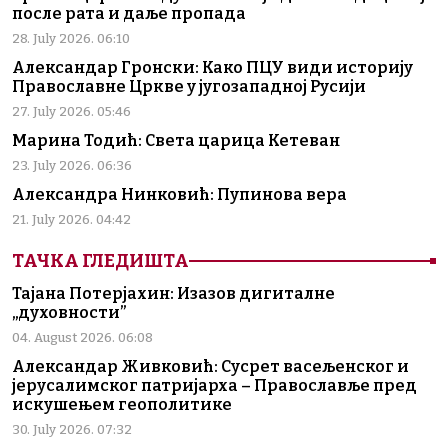
после рата и даље пропада
28. July 2026. 06:10
Александар Гронски: Како ПЦУ види историју
Православне Цркве у југозападној Русији
27. July 2026. 05:46
Марина Тодић: Света царица Кетеван
23. July 2026. 06:36
Александра Нинковић: Пупинова вера
21. July 2026. 04:42
ТАЧКА ГЛЕДИШТА
Тајана Потерјахин: Изазов дигиталне
„духовности”
04. August 2026. 06:08
Александар Живковић: Сусрет васељенског и
јерусалимског патријарха – Православље пред
искушењем геополитике
30. July 2026. 07:32