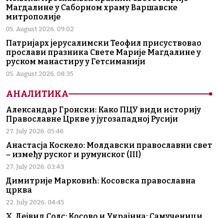
Магдалине у Саборном храму Варшавске
митрополије
05. August 2026. 09:02
Патријарх јерусалимски Теофил присуствовао
прослави празника Свете Марије Магдалине у
руском манастиру у Гетсиманији
05. August 2026. 08:35
АНАЛИТИКА
Александар Гронски: Како ПЦУ види историју
Православне Цркве у југозападној Русији
27. July 2026. 05:46
Анастасја Коскело: Молдавски православни свет
– између руског и румунског (III)
27. July 2026. 03:43
Димитрије Марковић: Косовска православна
црква
22. July 2026. 04:45
Х. Дејвид Солс: Косово и Украјина: Самученици