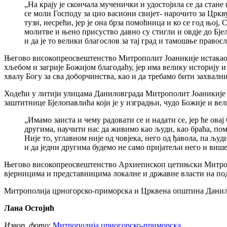
„На крају је скончала мученички и удостојила се да стане
се моли Господу за цио васиони свијет- нарочито за Цркву 
тузи, несрећи, јер је она брза помоћница и ко се год њо
молитве и њено присуство давно су стигли и овдје до Бје
и да је то велики благослов за тај град и тамошње право
Његово високопреосвештенство Митрополит Јоаникије истакао ј
хљебом и загрије Божијом благодаћу, јер има велику историју и
хвалу Богу за сва доборчинства, као и да требамо бити захвалн
Ходећи у литији улицама Даниловграда Митрополит Јоаникије је
заштитнице Бјелопавлића који је у изградњи, чудо Божије и вели
„Имамо заиста и чему радовати се и надати се, јер ће ов
другима, научити нас да живимо као људи, као браћа, пома
Није то, углавном није од човјека, него од ђавола, па љу
и да једни другима будемо не само пријатељи него и више
Његово високопреосвештенство Архиепископ цетињски Митрополи
вјерницима и представницима локалне и државне власти на под
Митрополија црногорско-приморска и Црквена општина Данил
Лана Остојић
Извор, фото
:
Митрополија црногорско-приморска