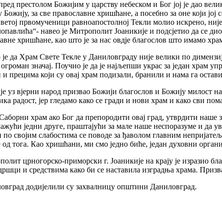
 пред престолом Божијим у царству небеском и Бог јој је дао вели
Божију, за све православне хришћане, а посебно за оне који јој с
ј, Светој првомученици равноапостолној Текли молио искрено, ниј
лопавлића“- навео је Митрополит Јоаникије и подсјетио да се ди
славне хришћане, као што је за нас овдје благослов што имамо хр
е да Храм Свете Текле у Даниловграду није велики по димензија
 огроман значај. Поучио је да је најљепши украс за један храм у
и и прецима који су овај храм подизали, бранили и нама га остав
 уз вјерни народ призвао Божији благослов и Божију милост на 
ка радост, јер гледамо како се гради и нови храм и како сви пома
ај Саборни храм ако Бог да препородити овај град, утврдити наш
жући једни друге, праштајући за мале наше неспоразуме и да увиј
ди по својим слабостима се поводе за ђаволом главним непријате
 од тога. Као хришћани, ми смо једно биће, један духовни орган
т црногорско-приморски г. Јоаникије на крају је изразио благ
ршци и средствима како би се наставила изградња храма. Призва
овград додијелили су захвалницу општини Даниловград.