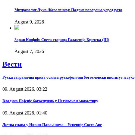
Митрополит Лука (Коваленко): Подвиг поверења усред рата
August 9, 2026
Зоран Кинђић: Света старица Галактија Критска (III)
August 7, 2026
Вести
Руска загранична црква оснива рускојезични богословски институт и дух
09. August 2026. 03:22
Владика Пајсије богослужио у Цетињском манастиру
09. August 2026. 01:40
Љетна слава у Новим Пављанима – Успеније Свете Ане