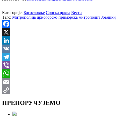
Категорије:
Богословље
Српска црква
Вести
Тагс:
Митрополија црногорско-приморска
митрополит Јоаники
Facebook
X
LinkedIn
VK
Telegram
Viber
WhatsApp
Email
Copy
ПРЕПОРУЧУЈЕМО
Link