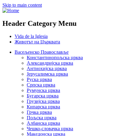
Skip to main content
Header Category Menu
Vida de la Iglesia
Животът на Църквата
Васељенско Православље
Константинопољска црква
Александријска црква
Антиохијска црква
Јерусалимска црква
Руска црква
Српска црква
Румунска црква
Бугарска црква
Грузијска црква
Кипарска црква
Грчка црква
Пољска црква
Албанска црква
Чешко-словачка црква
Македонска црква