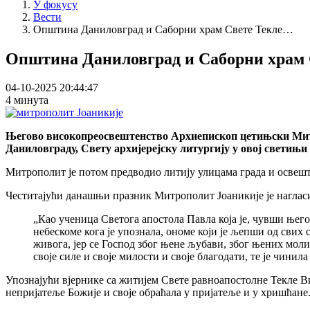
У фокусу
Вести
Општина Даниловград и Саборни храм Свете Текле…
Општина Даниловград и Саборни храм 
04-10-2025 20:44:47
4 минута
Његово високопреосвештенство Архиепископ цетињски Митро
Даниловграду, Свету архијерејску литургију у овој светињ
Митрополит је потом предводио литију улицама града и освешт
Честитајући данашњи празник Митрополит Јоаникије је нагласио
„Као ученица Светога апостола Павла која је, чувши њего
небескоме кога је упознала, ономе који је љепши од свих
живога, јер се Господ због њене љубави, због њених молит
своје силе и своје милости и своје благодати, те је чинил
Упознајући вјернике са житијем Свете равноапостолне Текле Ви
непријатеље Божије и своје обраћала у пријатеље и у хришћане