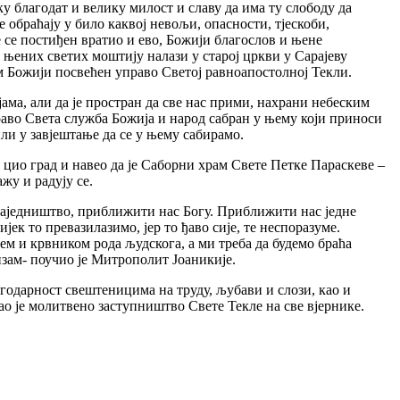
ку благодат и велику милост и славу да има ту слободу да
е обраћају у било каквој невољи, опасности, тјескоби,
е се постиђен вратио и ево, Божији благослов и њене
о њених светих моштију налази у старој цркви у Сарајеву
ам Божији посвећен управо Светој равноапостолној Текли.
ма, али да је простран да све нас прими, нахрани небеским
право Света служба Божија и народ сабран у њему који приноси
или у завјештање да се у њему сабирамо.
цио град и навео да је Саборни храм Свете Петке Параскеве –
жу и радују се.
е заједништво, приближити нас Богу. Приближити нас једне
ек то превазилазимо, јер то ђаво сије, те неспоразуме.
љем и крвником рода људскога, а ми треба да будемо браћа
изам- поучио је Митрополит Јоаникије.
одарност свештеницима на труду, љубави и слози, као и
о је молитвено заступништво Свете Текле на све вјернике.