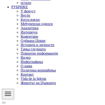
остало
РУБРИКЕ
У фокусу
Вести
Богословље
Међуверски односи
Аналитика
Интервјуи
Коментари
Одбрана Цркве
Историја и личности
Тачка гледишта
Повратне информације
Видео
Инфографика
О нама
Политика коришћења
Контакт
Vida de la Iglesia
Животът на Църквата