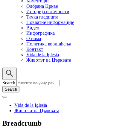
Коментари
Одбрана Цркве
Историја и личности
Тачка гледишта
Повратне информације
Видео
Инфографика
О нама
Политика коришћења
Контакт
Vida de la Iglesia
Животът на Църквата
Search
Vida de la Iglesia
Животът на Църквата
Breadcrumb