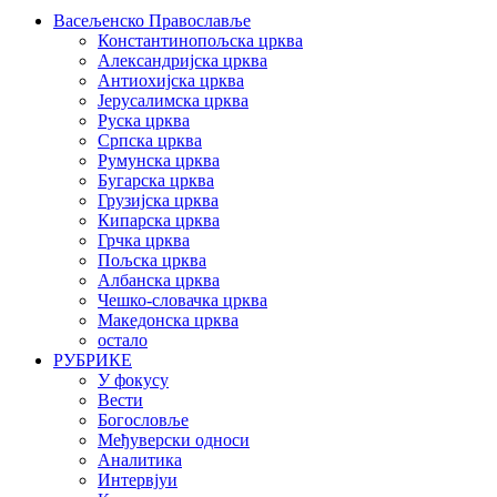
Васељенско Православље
Константинопољска црква
Александријска црква
Антиохијска црква
Јерусалимска црква
Руска црква
Српска црква
Румунска црква
Бугарска црква
Грузијска црква
Кипарска црква
Грчка црква
Пољска црква
Албанска црква
Чешко-словачка црква
Македонска црква
остало
РУБРИКЕ
У фокусу
Вести
Богословље
Међуверски односи
Аналитика
Интервјуи