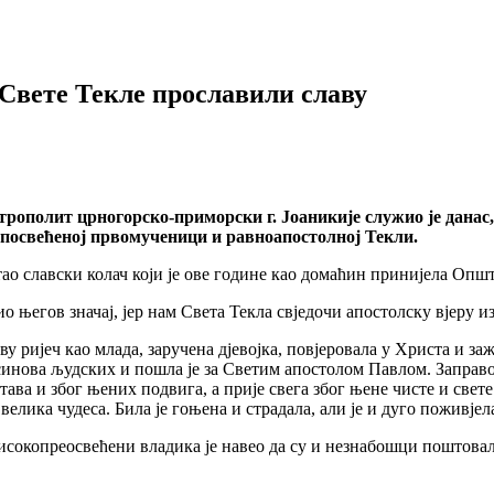
Свете Текле прославили славу
полит црногорско-приморски г. Јоаникије служио је данас, 
и посвећеној првомученици и равноапостолној Текли.
ао славски колач који је ове године као домаћин принијела Опш
 његов значај, јер нам Света Текла свједочи апостолску вјеру и
ву ријеч као млада, заручена дјевојка, повјеровала у Христа и з
 синова људских и пошла је за Светим апостолом Павлом. Заправо
ава и због њених подвига, а прије свега због њене чисте и свете 
а велика чудеса. Била је гоњена и страдала, али је и дуго поживј
сокопреосвећени владика је навео да су и незнабошци поштовали 
.