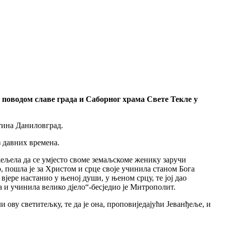
поводом славе града и Саборног храма Свете Текле у
тина Даниловград.
з давних времена.
ажељела да се умјесто своме земаљскоме женику заручи
, пошла је за Христом и срце своје учинила станом Бога
вјере настанио у њеној души, у њеном срцу, те јој дао
ела и учинила велико дјело“-бесједио је Митрополит.
ову светитељку, те да је она, проповиједајући Јеванђеље, и