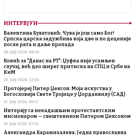
ИНТЕРВЈУИ
Валентина Булатовић: Чува је још само Бог!
Српска царска задужбина која две и по деценије
после рата и даље пропада
28. July 2026. 06:10
Ковић за "Данас на РТ": Џуфка није усамљен
случај, већ део ширег притиска на СПЦ и Србе на
КиМ
25. July 2026. 12:54
Протојереј Питер Џексон: Моја искуства у
Богословији Свете Тројице у Џорданвилу (САД)
15. July 2026. 06:17
Интервју са некадашњим протестантским
мисионаром — свештеником Питером Џексоном
10. July 2026. 07:01
Александра Карамихалева: Једна православна