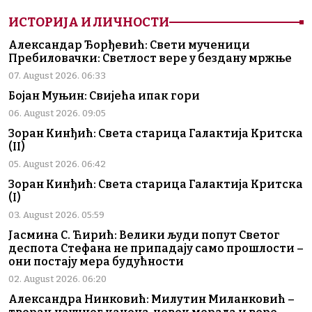
ИСТОРИЈА И ЛИЧНОСТИ
Александар Ђорђевић: Свети мученици
Пребиловачки: Светлост вере у бездану мржње
07. August 2026. 06:33
Бојан Муњин: Свијећа ипак гори
06. August 2026. 09:05
Зоран Кинђић: Света старица Галактија Критска
(II)
05. August 2026. 06:42
Зоран Кинђић: Света старица Галактија Критска
(I)
03. August 2026. 05:59
Јасмина С. Ћирић: Велики људи попут Светог
деспота Стефана не припадају само прошлости –
они постају мера будућности
02. August 2026. 06:20
Александра Нинковић: Милутин Миланковић –