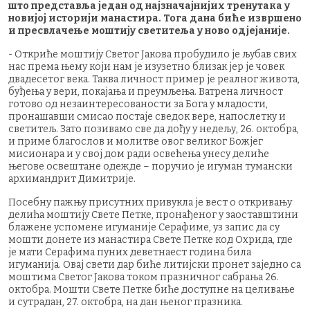
што представља један од најзначајнијих тренутака у
новијој историји манастира. Тога дана биће извршено
и пресвлачење моштију светитеља у ново одјејаније.
- Откриће моштију Светог Јакова пробудило је љубав свих
нас према њему који нам је изузетно близак јер је човек
двадесетог века. Таква личност пример је реалног живота,
буђења у вери, покајања и преумљења. Ватренa личност
готово од незаинтересованости за Бога у младости,
пронашавши смисао постаје сведок вере, напослетку и
светитељ. Зато позивамо све да дођу у недељу, 26. октобра,
и приме благослов и молитве овог великог Божјег
мисионара и у свој дом ради освећења унесу делиће
његове освештане одежде – поручио је игуман тумански
архимандрит Димитрије.
Посебну пажњу присутних привукла је вест о откривању
делића моштију Свете Петке, пронађеног у заоставштини
блажене успомене игуманије Серафиме, уз запис да су
мошти донете из манастира Свете Петке код Охрида, где
је мати Серафима пуних деветнаест година била
игуманија. Овај свети дар биће литијски пронет заједно са
моштима Светог Јакова током празничног сабрања 26.
октобра. Мошти Свете Петке биће доступне на целивање
и сутрадан, 27. октобра, на дан њеног празника.