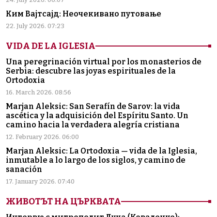
Ким Вајтсајд: Неочекивано путовање
22. July 2026. 07:23
VIDA DE LA IGLESIA
Una peregrinación virtual por los monasterios de
Serbia: descubre las joyas espirituales de la
Ortodoxia
16. March 2026. 08:56
Marjan Aleksic: San Serafín de Sarov: la vida
ascética y la adquisición del Espíritu Santo. Un
camino hacia la verdadera alegría cristiana
12. February 2026. 06:00
Marjan Aleksic: La Ortodoxia — vida de la Iglesia,
inmutable a lo largo de los siglos, y camino de
sanación
17. January 2026. 07:40
ЖИВОТЪТ НА ЦЪРКВАТА