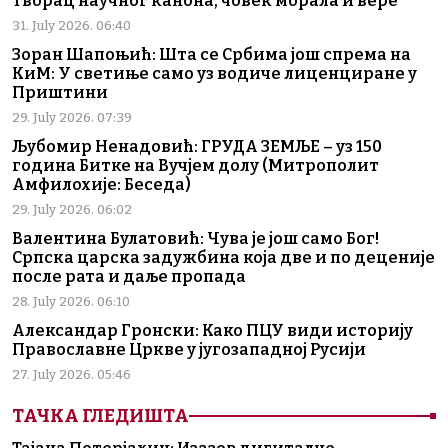
творац научног канона, човек морала и вере
31. July 2026. 06:40
Зоран Шапоњић: Шта се Србима још спрема на
КиМ: У светиње само уз водиче лиценциране у
Приштини
29. July 2026. 07:39
Љубомир Ненадовић: ГРУДА ЗЕМЉЕ – уз 150
година Битке на Вучјем долу (Митрополит
Амфилохије: Беседа)
29. July 2026. 06:02
Валентина Булатовић: Чува је још само Бог!
Српска царска задужбина која две и по деценије
после рата и даље пропада
28. July 2026. 06:10
Александар Гронски: Како ПЦУ види историју
Православне Цркве у југозападној Русији
27. July 2026. 05:46
ТАЧКА ГЛЕДИШТА