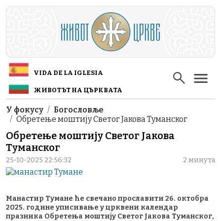
Skip to main content
VIDA DE LA IGLESIA
ЖИВОТЪТ НА ЦЪРКВАТА
Breadcrumb
У фокусу
Богословље
Обретењe моштију Светог Јакова Туманског
Обретењe моштију Светог Јакова
Туманског
25-10-2025 22:56:32
2 минута
Манастир Тумане ће свечано прославити 26. октобра
2025. године уписивање у црквени календар
празника Обретења моштију Светог Јакова Туманског,