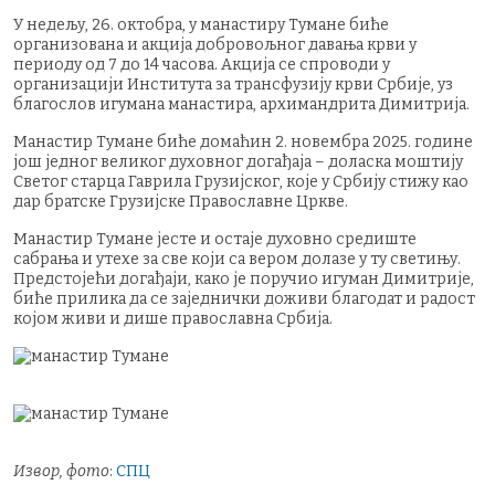
У недељу, 26. октобра, у манастиру Тумане биће
организована и акција добровољног давања крви у
периоду од 7 до 14 часова. Акција се спроводи у
организацији Института за трансфузију крви Србије, уз
благослов игумана манастира, архимандрита Димитрија.
Манастир Тумане биће домаћин 2. новембра 2025. године
још једног великог духовног догађаја – доласка моштију
Светог старца Гаврила Грузијског, које у Србију стижу као
дар братске Грузијске Православне Цркве.
Манастир Тумане јесте и остаје духовно средиште
сабрања и утехе за све који са вером долазе у ту светињу.
Предстојећи догађаји, како је поручио игуман Димитрије,
биће прилика да се заједнички доживи благодат и радост
којом живи и дише православна Србија.
Извор, фото
:
СПЦ