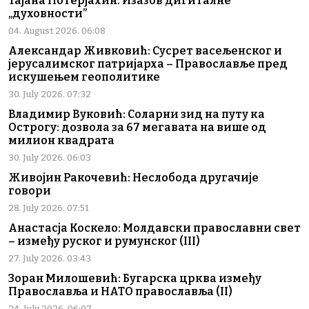
Тајана Потерјахин: Изазов дигиталне
„духовности”
04. August 2026. 06:08
Александар Живковић: Сусрет васељенског и
јерусалимског патријарха – Православље пред
искушењем геополитике
30. July 2026. 07:32
Владимир Вуковић: Соларни зид на путу ка
Острогу: дозвола за 67 мегавата на више од
милион квадрата
30. July 2026. 06:03
Живојин Ракочевић: Неслобода другачије
говори
28. July 2026. 07:51
Анастасја Коскело: Молдавски православни свет
– између руског и румунског (III)
27. July 2026. 03:43
Зоран Милошевић: Бугарска црква између
Православља и НАТО православља (II)
24. July 2026. 06:07