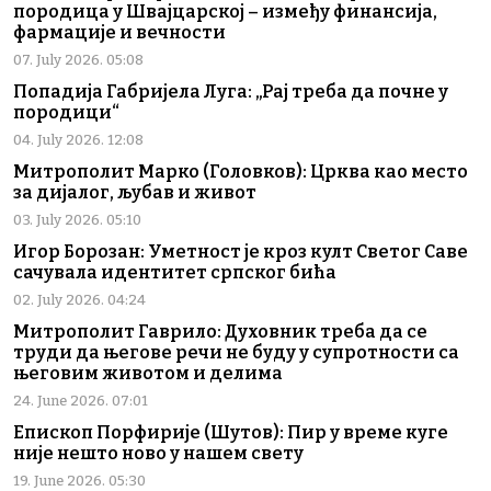
породица у Швајцарској – између финансија,
фармације и вечности
07. July 2026. 05:08
Попадија Габријела Луга: „Рај треба да почне у
породици“
04. July 2026. 12:08
Митрополит Марко (Головков): Црква као место
за дијалог, љубав и живот
03. July 2026. 05:10
Игор Борозан: Уметност је кроз култ Светог Саве
сачувала идентитет српског бића
02. July 2026. 04:24
Митрополит Гаврило: Духовник треба да се
труди да његове речи не буду у супротности са
његовим животом и делима
24. June 2026. 07:01
Епископ Порфирије (Шутов): Пир у време куге
није нешто ново у нашем свету
19. June 2026. 05:30