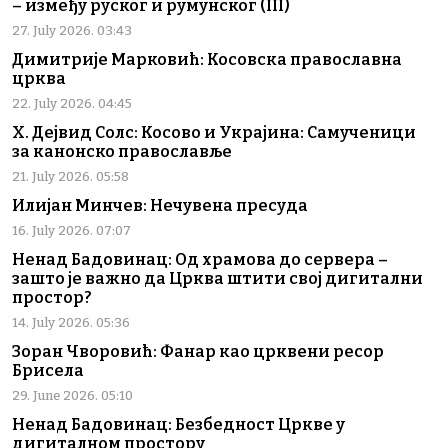
– између руског и румунског (III)
27. July 2026. 03:43
Димитрије Марковић: Косовска православна
црква
22. July 2026. 04:45
Х. Дејвид Солс: Косово и Украјина: Самученици
за канонско православље
21. July 2026. 05:58
Илијан Минчев: Нечувена пресуда
16. July 2026. 07:07
Ненад Бадовинац: Од храмова до сервера –
зашто је важно да Црква штити свој дигитални
простор?
14. July 2026. 05:36
Зоран Чворовић: Фанар као црквени ресор
Брисела
29. June 2026. 05:10
Ненад Бадовинац: Безбедност Цркве у
дигиталном простору