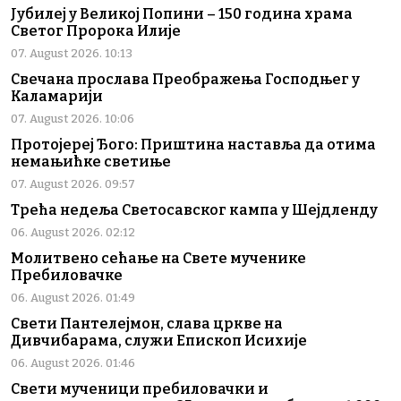
Јубилеј у Великој Попини – 150 година храма
Светог Пророка Илије
07. August 2026. 10:13
Свечана прослава Преображења Господњег у
Каламарији
07. August 2026. 10:06
Протојереј Ђого: Приштина наставља да отима
немањићке светиње
07. August 2026. 09:57
Трећа недеља Светосавског кампа у Шејдленду
06. August 2026. 02:12
Молитвено сећање на Свете мученике
Пребиловачке
06. August 2026. 01:49
Свети Пантелејмон, слава цркве на
Дивчибарама, служи Епископ Исихије
06. August 2026. 01:46
Свети мученици пребиловачки и