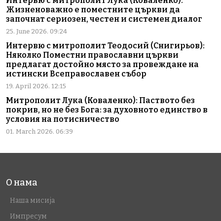
Интервю с митрополит Лука (Коваленко):
Жизненоважно е поместните църкви да
започнат сериозен, честен и системен диалог
25. June 2026. 09:24
Интервю с митрополит Теодосий (Снигирьов):
Няколко Поместни православни църкви
предлагат достойно място за провеждане на
истински Всеправославен събор
19. April 2026. 12:15
Митрополит Лука (Коваленко): Паството без
покрив, но не без Бога: за духовното единство в
условия на потисничество
01. March 2026. 06:39
О нама
Наша мисија
Импресум