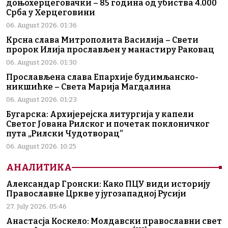
доњохерцеговачки – 85 година од убиства 4.000
Срба у Херцеговини
06. August 2026. 01:36
Крсна слава Митрополита Василија – Свети
пророк Илија прослављен у манастиру Раковац
06. August 2026. 01:30
Прослављена слава Епархије будимљанско-
никшићке – Света Марија Магдалина
06. August 2026. 01:23
Бугарска: Архијерејска литургија у капели
Светог Јована Рилског и почетак поклоничког
пута „Рилски Чудотворац“
06. August 2026. 10:25
АНАЛИТИКА
Александар Гронски: Како ПЦУ види историју
Православне Цркве у југозападној Русији
27. July 2026. 05:46
Анастасја Коскело: Молдавски православни свет