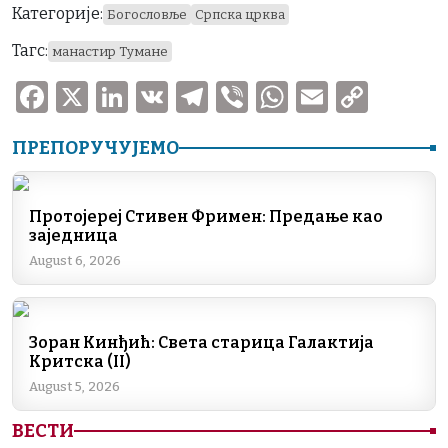
Категорије:
Богословље
Српска црква
Тагс:
манастир Тумане
F
X
Li
V
T
V
W
E
C
a
n
K
el
ib
h
m
o
ПРЕПОРУЧУЈЕМО
c
k
e
er
at
ai
p
e
e
gr
s
l
y
b
dI
a
A
Li
Протојереј Стивен Фримен: Предање као
заједница
o
n
m
p
n
August 6, 2026
o
p
k
k
Зоран Кинђић: Света старица Галактија
Критска (II)
August 5, 2026
ВЕСТИ