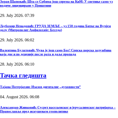
Зоран Шапоњић: Шта се Србима још спрема на КиМ: У светиње само уз
водиче лиценциране у Приштини
29. July 2026. 07:39
Љубомир Ненадовић: ГРУДА ЗЕМЉЕ – уз 150 година Битке на Вучјем
долу (Митрополит Амфилохије: Беседа)
29. July 2026. 06:02
Валентина Булатовић: Чува је још само Бог! Српска царска задужбина
која две и по деценије после рата и даље пропада
28. July 2026. 06:10
Тачка гледишта
Тајана Потерјахин: Изазов дигиталне „духовности”
04. August 2026. 06:08
Александар Живковић: Сусрет васељенског и јерусалимског патријарха –
Православље пред искушењем геополитике