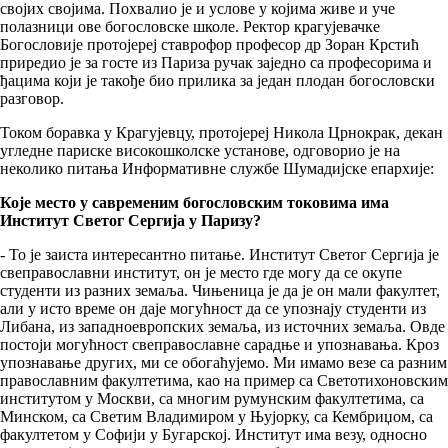
својих својима. Похвалио је и услове у којима живе и уче
полазници ове богословске школе. Ректор крагујевачке
Богословије протојереј ставрофор професор др Зоран Крстић
приредио је за госте из Париза ручак заједно са професорима и
ђацима који је такође био прилика за један плодан богословски
разговор.
Током боравка у Крагујевцу, протојереј Никола Црнокрак, декан
угледне париске високошколске установе, одговорио је на
неколико питања Информативне службе Шумадијске епархије:
Које место у савременим богословским токовима има
Институт Светог Сергија у Паризу?
- То је заиста интересантно питање. Институт Светог Сергија је
свеправославни институт, он је место где могу да се окупе
студенти из разних земаља. Чињеница је да је он мали факултет,
али у исто време он даје могућност да се упознају студенти из
Либана, из западноевропских земаља, из источних земаља. Овде
постоји могућност свеправославне сарадње и упознавања. Кроз
упознавање других, ми се обогаћујемо. Ми имамо везе са разним
православним факултетима, као на пример са Светотихоновским
институтом у Москви, са многим румунским факултетима, са
Минском, са Светим Владимиром у Њујорку, са Кембриџом, са
факултетом у Софији у Бугарској. Институт има везу, односно