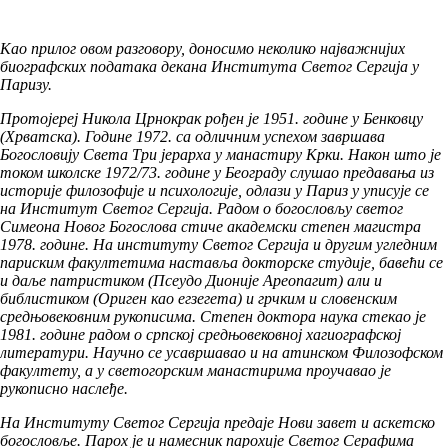
Као прилог овом разговору, доносимо неколико најважнијих
биографских података декана Института Светог Сергија у
Паризу.
Протојереј Никола Црнокрак рођен је 1951. године у Бенковцу
(Хрватска). Године 1972. са одличним успехом завршава
Богословију Света Три јерарха у манастиру Крки. Након што је
током школске 1972/73. године у Београду слушао предавања из
историје филозофије и психологије, одлази у Париз у уписује се
на Институт Светог Сергија. Радом о богословљу светог
Симеона Новог Богослова стиче академски степен магистра
1978. године. На институту Светог Сергија и другим угледним
париским факултетима наставља докторске студије, бавећи се
и даље патристиком (Псеудо Дионије Ареопагит) али и
библистиком (Ориген као егзегета) и грчким и словенским
средњовековним рукописима. Степен доктора наука стекао је
1981. године радом о српској средњовековној хагиографској
литератури. Научно се усавршавао и на атинском Филозофском
факултету, а у светогорским манастирима проучавао је
рукописно наслеђе.
На Институту Светог Сергија предаје Нови завет и аскетско
богословље. Парох је и намесник парохије Светог Серафима