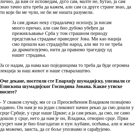
лично, да вам се исповедам, дуго сам, малте не, ћутао, ја сам
знао тачно шта треба да кажем, али сам са друге стране знао, да
ти који би ме чули, не би ме ништа разумели.
Ја сам држао неку страдалачку исихију, ја нисам
много причао, али сам био дубоко убеђен да
преживљавање Срба у том страшном периоду
представља страдање праведног Јова. Ми као нација
смо прошли као страдајући народ, али ми то не треба
да драматизујемо, нити да правимо трагедију од
нашег страдања.
Ја се надам, да нама као појединцима то треба да буде огромна
лекција за наш живот и наше стваралаштво.
Оче декане, посетили сте Епархију шумадијску, упознали се
Епископа шумадијског Господина Јована. Какве утиске
носите?
- У сваком случају, ми се са Преосвећеним Владиком познајемо
одавно. Он нам је на један сликовит начин рекао да смо дошли у
срце Србије, у срце наше Цркве; а ја сам рекао, да смо, не само
дошли у срце, него да нам је он, Владика, отворио срце. Први
сусрет нам је био благодатан и пун љубави, осећања, али и жеље
да можемо, заиста, да се боље упознамо и сарађујемо.