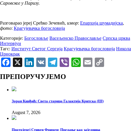
Саровског у Паризу.
Разговарао јереј Срећко Зечевић,
извор
:
Епархија шумадијска
,
фото
:
Крагујевачка богословија
Категорије:
Богословље
Васељенско Православље
Српска црква
Интервјуи
Тагс:
Институт Светог Сергија
Крагујевачка богословија
Никола
Црнокрак
Facebook
X
LinkedIn
VK
Telegram
Viber
WhatsApp
Email
Copy
Link
ПРЕПОРУЧУЈЕМО
Зоран Кинђић: Света старица Галактија Критска (III)
August 7, 2026
Протојереј Стивен Фримен: Предање као заједница