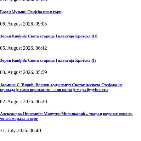
Бојан Муњин: Свијећа ипак гори
06. August 2026. 09:05
Зоран Кинђић: Света старица Галактија Критска (II)
05. August 2026. 06:42
Зоран Кинђић: Света старица Галактија Критска (I)
03. August 2026. 05:59
Јасмина С. Ћирић: Велики људи попут Светог деспота Стефана не
припадају само прошлости – они постају мера будућности
02. August 2026. 06:20
Александра Нинковић: Милутин Миланковић – творац научног канона,
човек морала и вере
31. July 2026. 06:40