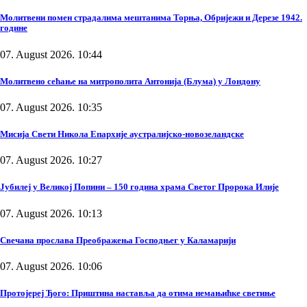
Молитвени помен страдалима мештанима Торња, Обријежи и Дерезе 1942.
године
07. August 2026. 10:44
Молитвено сећање на митрополита Антонија (Блума) у Лондону
07. August 2026. 10:35
Мисија Свети Никола Епархије аустралијско-новозеландске
07. August 2026. 10:27
Јубилеј у Великој Попини – 150 година храма Светог Пророка Илије
07. August 2026. 10:13
Свечана прослава Преображења Господњег у Каламарији
07. August 2026. 10:06
Протојереј Ђого: Приштина наставља да отима немањићке светиње