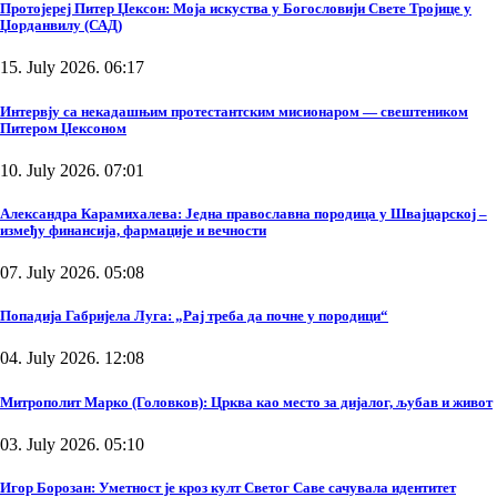
Протојереј Питер Џексон: Моја искуства у Богословији Свете Тројице у
Џорданвилу (САД)
15. July 2026. 06:17
Интервју са некадашњим протестантским мисионаром — свештеником
Питером Џексоном
10. July 2026. 07:01
Александра Карамихалева: Једна православна породица у Швајцарској –
између финансија, фармације и вечности
07. July 2026. 05:08
Попадија Габријела Луга: „Рај треба да почне у породици“
04. July 2026. 12:08
Митрополит Марко (Головков): Црква као место за дијалог, љубав и живот
03. July 2026. 05:10
Игор Борозан: Уметност је кроз култ Светог Саве сачувала идентитет