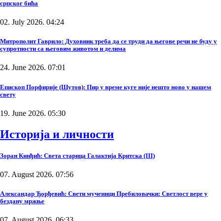
српског бића
02. July 2026. 04:24
Митрополит Гаврило: Духовник треба да се труди да његове речи не буду у
супротности са његовим животом и делима
24. June 2026. 07:01
Епископ Порфирије (Шутов): Пир у време куге није нешто ново у нашем
свету
19. June 2026. 05:30
Историја и личности
Зоран Кинђић: Света старица Галактија Критска (III)
07. August 2026. 07:56
Александар Ђорђевић: Свети мученици Пребиловачки: Светлост вере у
бездану мржње
07. August 2026. 06:33