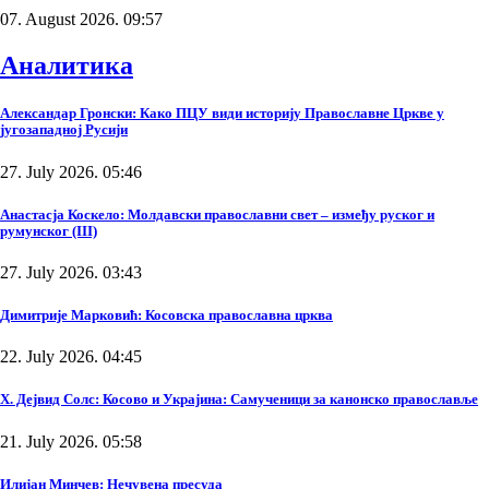
07. August 2026. 09:57
Аналитика
Александар Гронски: Како ПЦУ види историју Православне Цркве у
југозападној Русији
27. July 2026. 05:46
Анастасја Коскело: Молдавски православни свет – између руског и
румунског (III)
27. July 2026. 03:43
Димитрије Марковић: Косовска православна црква
22. July 2026. 04:45
Х. Дејвид Солс: Косово и Украјина: Самученици за канонско православље
21. July 2026. 05:58
Илијан Минчев: Нечувена пресуда