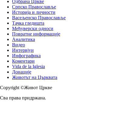
Одбрана Цркве
Српско Православље
Историја и личности
Васељенско Православље
Тачка гледишта
Међуверски односи
Повратне информације
Аналитика
Видео
Интервјуи
Инфографика
Коментари
Vida de la Iglesia
Донације
Животът на Църквата
Copyright ©Живот Цркве
Сва права придржана.