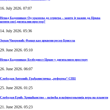
16. July 2026. 07:07
Ненад Бадовинац: Од храмова до сервера – зашто је важно да Црква
штити свој дигитални простор?
14. July 2026. 05:36
Зоран Чворовић: Фанар као црквени ресор Брисела
29. June 2026. 05:10
Ненад Бадовинац: Безбедност Цркве у дигиталном простору
26. June 2026. 06:07
Слободан Антонић: Грађанистичка „реформа“ СПЦ
25. June 2026. 01:25
Слободан Ерић: Хришћанство – највећа и најпрогоњенија вера на планети
21. June 2026. 05:23