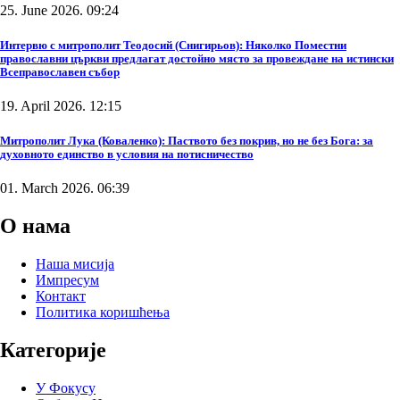
25. June 2026. 09:24
Интервю с митрополит Теодосий (Снигирьов): Няколко Поместни
православни църкви предлагат достойно място за провеждане на истински
Всеправославен събор
19. April 2026. 12:15
Митрополит Лука (Коваленко): Паството без покрив, но не без Бога: за
духовното единство в условия на потисничество
01. March 2026. 06:39
О нама
Наша мисија
Импресум
Контакт
Политика коришћења
Категорије
У Фокусу