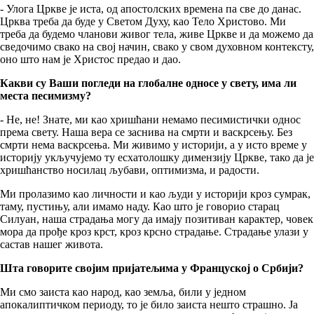
- Улога Цркве је иста, од апостолских времена па све до данас.
Црква треба да буде у Светом Духу, као Тело Христово. Ми
треба да будемо чланови живог тела, живе Цркве и да можемо да
сведочимо свако на свој начин, свако у свом духовном контексту,
оно што нам је Христос предао и дао.
Какви су Ваши погледи на глобалне односе у свету, има ли
места песимизму?
- Не, не! Знате, ми као хришћани немамо песимистички однос
према свету. Наша вера се заснива на смрти и васкрсењу. Без
смрти нема васкрсења. Ми живимо у историји, а у исто време у
историју укључујемо ту есхатолошку димензију Цркве, тако да је
хришћанство носилац љубави, оптимизма, и радости.
Ми пролазимо као личности и као људи у историји кроз сумрак,
таму, пустињу, али имамо наду. Као што је говорио старац
Силуан, наша страдања могу да имају позитиван карактер, човек
мора да прође кроз крст, кроз крсно страдање. Страдање улази у
састав нашег живота.
Шта говорите својим пријатељима у Француској o Србији?
Ми смо заиста као народ, као земља, били у једном
апокалиптичком периоду, то је било заиста нешто страшно. Ја