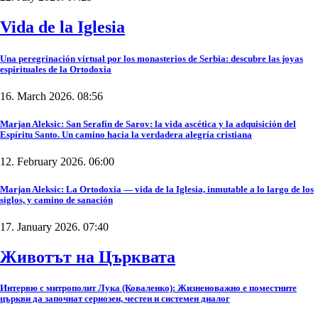
Vida de la Iglesia
Una peregrinación virtual por los monasterios de Serbia: descubre las joyas
espirituales de la Ortodoxia
16. March 2026. 08:56
Marjan Aleksic: San Serafín de Sarov: la vida ascética y la adquisición del
Espíritu Santo. Un camino hacia la verdadera alegría cristiana
12. February 2026. 06:00
Marjan Aleksic: La Ortodoxia — vida de la Iglesia, inmutable a lo largo de los
siglos, y camino de sanación
17. January 2026. 07:40
Животът на Църквата
Интервю с митрополит Лука (Коваленко): Жизненоважно е поместните
църкви да започнат сериозен, честен и системен диалог