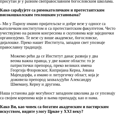
присутан је у разним свеправославним богословским школама.
Како сарађујете са римокатоличким и протестантским
високошколским теолошким установама?
- Ми у Паризу имамо пријатељске и добре везе у односе са
католичким институтом и са протестантским факултетом. Често
учествујемо на разним конгресима и скуповима које заједнички
организујемо. Те везе су више академске, богословске,
дијалошке. Преко нашег Института, западни свет упознаје
православну традицију.
Можемо рећи да се Институт данас развија у два
веома важна правца, у две важне области: то је
патристички препород, преко великих имена
Георгија Флоровског, Кипријана Керна, Јована
Мајендорфа, а имамо и литургичку област, која је
доживела препород захваљујући Александру
Шмеману, Керну и другима.
Наша установа даје могућност западним школама да се упознају
са својим коренима који и њима припадају, као и нама.
Како Ви, као човек са богатим академским и пастирским
искуством, видите улогу Цркве у XXI веку?