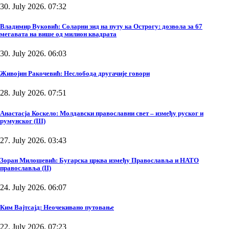
30. July 2026. 07:32
Владимир Вуковић: Соларни зид на путу ка Острогу: дозвола за 67
мегавата на више од милион квадрата
30. July 2026. 06:03
Живојин Ракочевић: Неслобода другачије говори
28. July 2026. 07:51
Анастасја Коскело: Молдавски православни свет – између руског и
румунског (III)
27. July 2026. 03:43
Зоран Милошевић: Бугарска црква између Православља и НАТО
православља (II)
24. July 2026. 06:07
Ким Вајтсајд: Неочекивано путовање
22. July 2026. 07:23