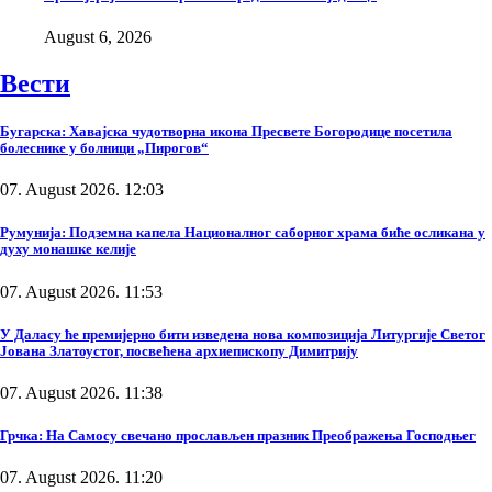
August 6, 2026
Вести
Бугарска: Хавајска чудотворна икона Пресвете Богородице посетила
болеснике у болници „Пирогов“
07. August 2026. 12:03
Румунија: Подземна капела Националног саборног храма биће осликана у
духу монашке келије
07. August 2026. 11:53
У Даласу ће премијерно бити изведена нова композиција Литургије Светог
Јована Златоустог, посвећена архиепископу Димитрију
07. August 2026. 11:38
Грчка: На Самосу свечано прослављен празник Преображења Господњег
07. August 2026. 11:20