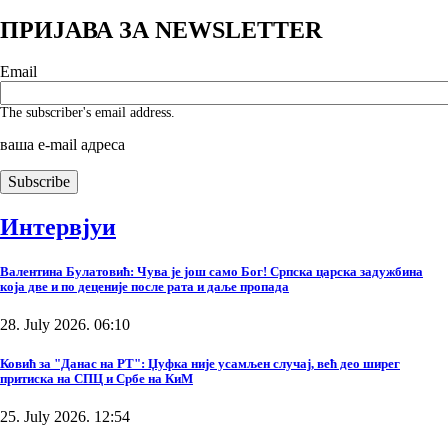
ПРИЈАВА ЗА NEWSLETTER
Email
The subscriber's email address.
ваша е-mail адреса
Интервјуи
Валентина Булатовић: Чува је још само Бог! Српска царска задужбина
која две и по деценије после рата и даље пропада
28. July 2026. 06:10
Ковић за "Данас на РТ": Џуфка није усамљен случај, већ део ширег
притиска на СПЦ и Србе на КиМ
25. July 2026. 12:54