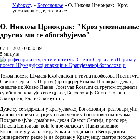
У фокусу
Богословље
О. Никола Црнокрак: "Кроз
упознавање других ми се…
Breadcrumb
О. Никола Црнокрак: "Кроз упознавање
других ми се обогаћујемо"
07-11-2025 08:30:39
5 минута
Током посете Шумадијској епархији група професора Института
Светог Сергија у Паризу (протојереј Никола Црнокрак, декан,
свештеник Живко Панев, Joost van Rossum) са групом студената
су обишли крагујевачке цркве, Богословију Светог Јована
Златоустог, Радио Златоусти...
Дуже су се задржали у крагујевачкој Богословији, разговарајући
са професорима и ђацима о актуелним богословским темама.
Поздрављајући домаћине, декан Светог Сергија, протојереј
Никола Црнокрак, који је пре одласка у Париз завршио
Богословију у манастиру Крки и студирао на Београдском
универзитету, рекао је да боравак у Крагујевцу сматра походом