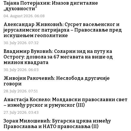
Тајана Потерјахин: Изазов дигиталне
„духовности”
04. August 2026. 06:08
Александар Живковић: Сусрет васељенског и
јерусалимског патријарха – Православље пред
искушењем геополитике
30. July 2026. 07:32
Владимир Вуковић: Соларни зид на путу ка
Острогу: дозвола за 67 мегавата на више од
милион квадрата
30. July 2026. 06:03
Живојин Ракочевић: Неслобода другачије
говори
28. July 2026. 07:51
Анастасја Коскело: Молдавски православни свет
– између руског и румунског (III)
27. July 2026. 03:43
Зоран Милошевић: Бугарска црква између
Православља и НАТО православља (II)