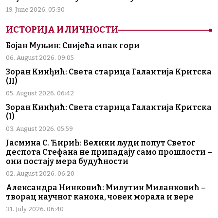
19. June 2026. 05:30
ИСТОРИЈА И ЛИЧНОСТИ
Бојан Муњин: Свијећа ипак гори
06. August 2026. 09:05
Зоран Кинђић: Света старица Галактија Критска
(II)
05. August 2026. 06:42
Зоран Кинђић: Света старица Галактија Критска
(I)
03. August 2026. 05:59
Јасмина С. Ћирић: Велики људи попут Светог
деспота Стефана не припадају само прошлости –
они постају мера будућности
02. August 2026. 06:20
Александра Нинковић: Милутин Миланковић –
творац научног канона, човек морала и вере
31. July 2026. 06:40