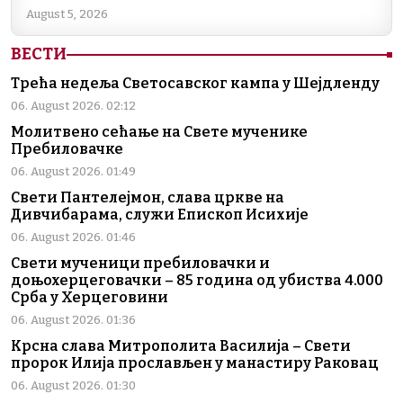
August 5, 2026
ВЕСТИ
Трећа недеља Светосавског кампа у Шејдленду
06. August 2026. 02:12
Молитвено сећање на Свете мученике
Пребиловачке
06. August 2026. 01:49
Свети Пантелејмон, слава цркве на
Дивчибарама, служи Епископ Исихије
06. August 2026. 01:46
Свети мученици пребиловачки и
доњохерцеговачки – 85 година од убиства 4.000
Срба у Херцеговини
06. August 2026. 01:36
Крсна слава Митрополита Василија – Свети
пророк Илија прослављен у манастиру Раковац
06. August 2026. 01:30