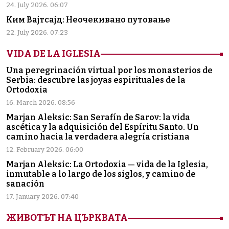
24. July 2026. 06:07
Ким Вајтсајд: Неочекивано путовање
22. July 2026. 07:23
VIDA DE LA IGLESIA
Una peregrinación virtual por los monasterios de
Serbia: descubre las joyas espirituales de la
Ortodoxia
16. March 2026. 08:56
Marjan Aleksic: San Serafín de Sarov: la vida
ascética y la adquisición del Espíritu Santo. Un
camino hacia la verdadera alegría cristiana
12. February 2026. 06:00
Marjan Aleksic: La Ortodoxia — vida de la Iglesia,
inmutable a lo largo de los siglos, y camino de
sanación
17. January 2026. 07:40
ЖИВОТЪТ НА ЦЪРКВАТА