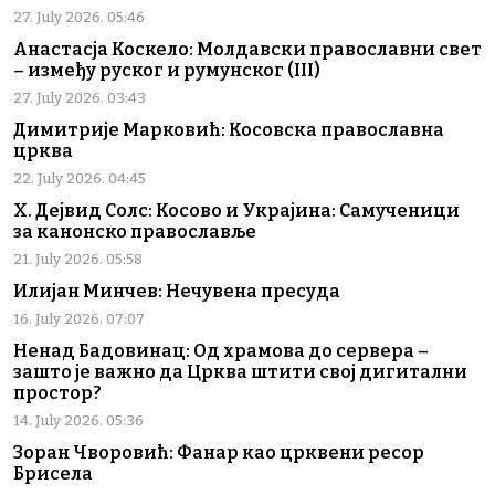
27. July 2026. 05:46
Анастасја Коскело: Молдавски православни свет
– између руског и румунског (III)
27. July 2026. 03:43
Димитрије Марковић: Косовска православна
црква
22. July 2026. 04:45
Х. Дејвид Солс: Косово и Украјина: Самученици
за канонско православље
21. July 2026. 05:58
Илијан Минчев: Нечувена пресуда
16. July 2026. 07:07
Ненад Бадовинац: Од храмова до сервера –
зашто је важно да Црква штити свој дигитални
простор?
14. July 2026. 05:36
Зоран Чворовић: Фанар као црквени ресор
Брисела