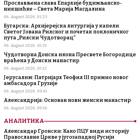
Прослављена слава Епархије будимљанско-
никшићке – Света Марија Магдалина
06. August 2026. 01:23
Бугарска: Архијерејска литургија у капели
Светог Јована Рилског и почетак поклоничког
пута „Рилски Чудотворац“
06. August 2026. 10:25
Чудотворна Донска икона Пресвете Богородице
враћена у Донски манастир
06. August 2026. 10:12
Јерусалим: Патријарх Теофил III примио новог
амбасадора Грузије
06. August 2026. 09:41
Александрија: Основан нови женски манастир
06. August 2026. 09:16
АНАЛИТИКА
Александар Гронски: Како ПЦУ види историју
Православне Цркве у југозападној Русији