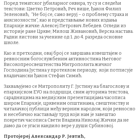
Поред тематског јубиларног оквира, ту су и следећи
текстови: Цветко Петровић, Реч више, ђакон Филип
Зеленовић, “Не бој се, само веруј – о проблему страха и
анксиозности“, као и представљање нових издања
Епархије жичке: Алексеј Петрович Лебедев. Огледи из
историје ране Цркве; Милош Живановић, Верска настава.
Радни листови за ученике од 1. до 4. разреда основне
школе.
Као и претходни, овај број се завршава извештајем о
ревносним богослужбеним активностима Његовог
Високопреосвештенства Митрополита жичког
Господина Јустина у протеклом периоду, који потписује
владичански ђакон Стефан Симић.
Захваљујемо се Митрополиту Г. Јустину на благослову и
епархијском ЕУО на подршци, свим ауторима текстова,
сарадницима на медијским презентацијама часописа
широм Епархије, црквеним општинама, свештенству и
читалачкој публици међу верним народом, који ревносно
и несебично настављају труд који нам је завештао
покретач часописа Свети Владика Николај Жички да не
дамо да се угаси кандило вере у души Србиновој.
Протојереј Александар Р. Јевтић,