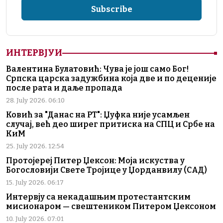
ИНТЕРВЈУИ
Валентина Булатовић: Чува је још само Бог!
Српска царска задужбина која две и по деценије
после рата и даље пропада
28. July 2026. 06:10
Ковић за "Данас на РТ": Џуфка није усамљен
случај, већ део ширег притиска на СПЦ и Србе на
КиМ
25. July 2026. 12:54
Протојереј Питер Џексон: Моја искуства у
Богословији Свете Тројице у Џорданвилу (САД)
15. July 2026. 06:17
Интервју са некадашњим протестантским
мисионаром — свештеником Питером Џексоном
10. July 2026. 07:01