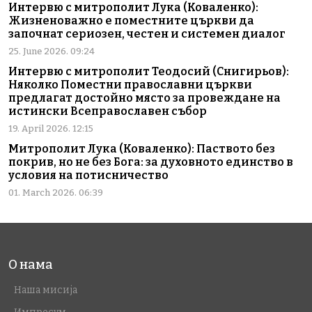
Интервю с митрополит Лука (Коваленко):
Жизненоважно е поместните църкви да
започнат сериозен, честен и системен диалог
25. June 2026. 09:24
Интервю с митрополит Теодосий (Снигирьов):
Няколко Поместни православни църкви
предлагат достойно място за провеждане на
истински Всеправославен събор
19. April 2026. 12:15
Митрополит Лука (Коваленко): Паството без
покрив, но не без Бога: за духовното единство в
условия на потисничество
01. March 2026. 06:39
О нама
Наша мисија