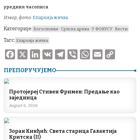
уредник часописа
Извор, фото
:
Епархија жичка
Категорије:
Богословље
Српска црква
У ФОКУСУ
Вести
Тагс:
Епархија жичка
F
X
Li
V
T
V
W
E
C
a
n
K
el
ib
h
m
o
ПРЕПОРУЧУЈЕМО
c
k
e
er
at
ai
p
e
e
gr
s
l
y
b
dI
a
A
Li
Протојереј Стивен Фримен: Предање као
заједница
o
n
m
p
n
August 6, 2026
o
p
k
k
Зоран Кинђић: Света старица Галактија
Критска (II)