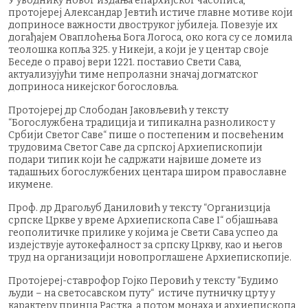
У уводнику новог издања епархијског часописа,
протојереј Александар Јевтић истиче главне мотиве који
доприносе важности двоструког јубилеја. Повезује их
догађајем Оваплоћења Бога Логоса, око кога су се ломила
теолошка копља 325. у Никеји, а који је у центар своје
Беседе о правој вери 1221. поставио Свети Сава,
актуализујући тиме непролазни значај догматског
доприноса никејског богословља.
Протојереј др Слободан Јаковљевић у тексту
“Богослужбена традиција и типикална разноликост у
Србији Светог Саве“ пише о постепеним и посвећеним
трудовима Светог Саве да српској Архиепископији
подари типик који ће садржати највише домете из
тадашњих богослужбених центара широм православне
икумене.
Проф. др Драгољуб Даниловић у тексту “Организција
српске Цркве у време Архиепископа Саве I“ објашњава
геополитичке прилике у којима је Свети Сава успео да
издејствује аутокефалност за српску Цркву, као и његов
труд на организацији новопроглашене Архиепископије.
Протојереј-ставрофор Гојко Перовић у тексту “Будимо
људи – на светосавском путу“ истиче путничку црту у
карактеру принца Растка, а потом монаха и архиепископа