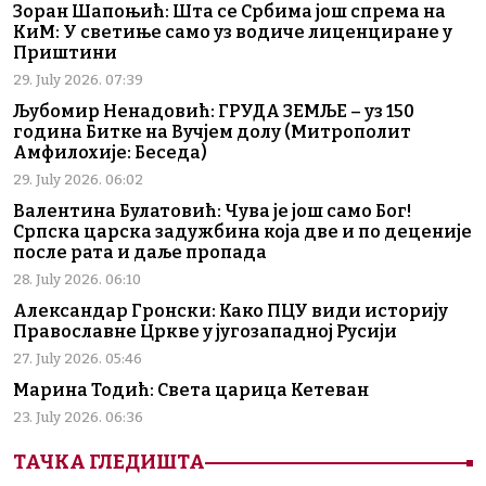
Зоран Шапоњић: Шта се Србима још спрема на
КиМ: У светиње само уз водиче лиценциране у
Приштини
29. July 2026. 07:39
Љубомир Ненадовић: ГРУДА ЗЕМЉЕ – уз 150
година Битке на Вучјем долу (Митрополит
Амфилохије: Беседа)
29. July 2026. 06:02
Валентина Булатовић: Чува је још само Бог!
Српска царска задужбина која две и по деценије
после рата и даље пропада
28. July 2026. 06:10
Александар Гронски: Како ПЦУ види историју
Православне Цркве у југозападној Русији
27. July 2026. 05:46
Марина Тодић: Света царица Кетеван
23. July 2026. 06:36
ТАЧКА ГЛЕДИШТА