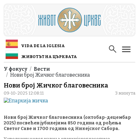
Skip to main content
VIDA DE LA IGLESIA
ЖИВОТЪТ НА ЦЪРКВАТА
Breadcrumb
У фокусу
Вести
Нови број Жичког благовесника
Нови број Жичког благовесника
09-10-2025 12:08:11
3 минута
Нови број Жичког благовесника (октобар-децембар
2025) посвећен јубилејима 850 година од рођења
Светог Саве и 1700 година од Никејског Сабора.