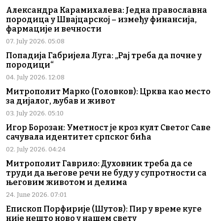
Александра Карамихалева: Једна православна
породица у Швајцарској – између финансија,
фармације и вечности
07. July 2026. 05:08
Попадија Габријела Луга: „Рај треба да почне у
породици“
04. July 2026. 12:08
Митрополит Марко (Головков): Црква као место
за дијалог, љубав и живот
03. July 2026. 05:10
Игор Борозан: Уметност је кроз култ Светог Саве
сачувала идентитет српског бића
02. July 2026. 04:24
Митрополит Гаврило: Духовник треба да се
труди да његове речи не буду у супротности са
његовим животом и делима
24. June 2026. 07:01
Епископ Порфирије (Шутов): Пир у време куге
није нешто ново у нашем свету