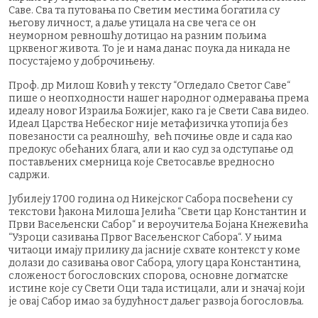
Саве. Сва та путовања по Светим местима богатила су
његову личност, а даље утицала на све чега се он
неуморном ревношћу дотицао на разним пољима
црквеног живота. То је и нама данас поука да никада не
посустајемо у доброчињењу.
Проф. др Милош Ковић у тексту “Огледало Светог Саве“
пише о неопходности нашег народног одмеравања према
идеалу новог Израиља Божијег, како га је Свети Сава видео.
Идеал Царства Небеског није метафизичка утопија без
повезаности са реалношћу, већ почиње овде и сада као
предокус обећаних блага, али и као суд за одступање од
постављених смерница које Светосавље вредносно
садржи.
Јубилеју 1700 година од Никејског Сабора посвећени су
текстови ђакона Милоша Јелића “Свети цар Константин и
Први Васељенски Сабор“ и вероучитеља Бојана Кнежевића
“Узроци сазивања Првог Васељенског Сабора“. У њима
читаоци имају прилику да јасније схвате контекст у коме
долази до сазивања овог Сабора, улогу цара Константина,
сложеност богословских спорова, основне догматске
истине које су Свети Оци тада истицали, али и значај који
је овај Сабор имао за будућност даљег развоја богословља.