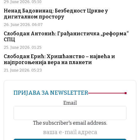
29. June 2026. 05:10
Ненад Бадовинац: Безбедност Цркве у
дигиталном простору
26. June 2026. 06:07
Слободан Антонић: Грађанистичка „реформа“
СПЦ
25. June 2026. 01:25
Слободан Ерић: Хришћанство – највећа и
најпрогоњенија вера на планети
21. June 2026. 05:23
ПРИЈАВА ЗА NEWSLETTER
Email
The subscriber's email address.
ваша е-mail адреса