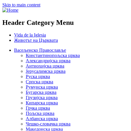
Skip to main content
Header Category Menu
Vida de la Iglesia
Животът на Църквата
Васељенско Православље
Константинопољска црква
Александријска црква
Антиохијска црква
Јерусалимска црква
Руска црква
Српска црква
Румунска црква
Бугарска црква
Грузијска црква
Кипарска црква
Грчка црква
Пољска црква
Албанска црква
Чешко-словачка црква
Македонска црква