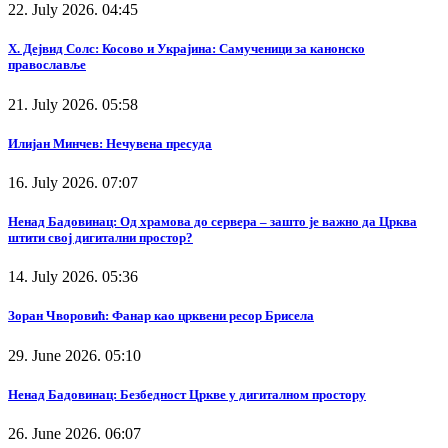
22. July 2026. 04:45
Х. Дејвид Солс: Косово и Украјина: Самученици за канонско
православље
21. July 2026. 05:58
Илијан Минчев: Нечувена пресуда
16. July 2026. 07:07
Ненад Бадовинац: Од храмова до сервера – зашто је важно да Црква
штити свој дигитални простор?
14. July 2026. 05:36
Зоран Чворовић: Фанар као црквени ресор Брисела
29. June 2026. 05:10
Ненад Бадовинац: Безбедност Цркве у дигиталном простору
26. June 2026. 06:07