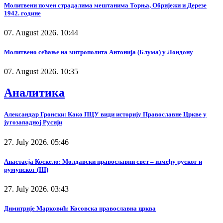
Молитвени помен страдалима мештанима Торња, Обријежи и Дерезе
1942. године
07. August 2026. 10:44
Молитвено сећање на митрополита Антонија (Блума) у Лондону
07. August 2026. 10:35
Аналитика
Александар Гронски: Како ПЦУ види историју Православне Цркве у
југозападној Русији
27. July 2026. 05:46
Анастасја Коскело: Молдавски православни свет – између руског и
румунског (III)
27. July 2026. 03:43
Димитрије Марковић: Косовска православна црква