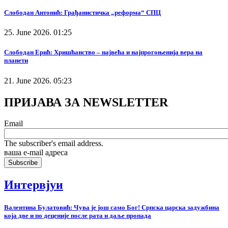
Слободан Антонић: Грађанистичка „реформа“ СПЦ
25. June 2026. 01:25
Слободан Ерић: Хришћанство – највећа и најпрогоњенија вера на
планети
21. June 2026. 05:23
ПРИЈАВА ЗА NEWSLETTER
Email
The subscriber's email address.
ваша е-mail адреса
Интервјуи
Валентина Булатовић: Чува је још само Бог! Српска царска задужбина
која две и по деценије после рата и даље пропада