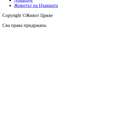
Донације
Животът на Църквата
Copyright ©Живот Цркве
Сва права придржана.