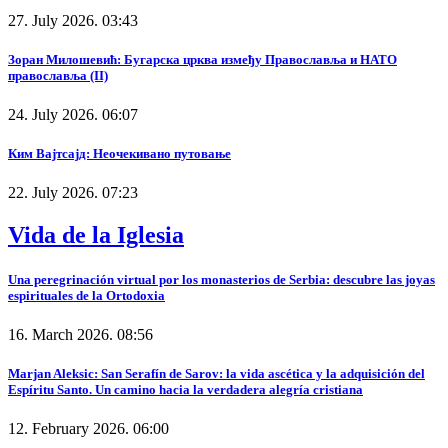
27. July 2026. 03:43
Зоран Милошевић: Бугарска црква између Православља и НАТО
православља (II)
24. July 2026. 06:07
Ким Вајтсајд: Неочекивано путовање
22. July 2026. 07:23
Vida de la Iglesia
Una peregrinación virtual por los monasterios de Serbia: descubre las joyas
espirituales de la Ortodoxia
16. March 2026. 08:56
Marjan Aleksic: San Serafín de Sarov: la vida ascética y la adquisición del
Espíritu Santo. Un camino hacia la verdadera alegría cristiana
12. February 2026. 06:00