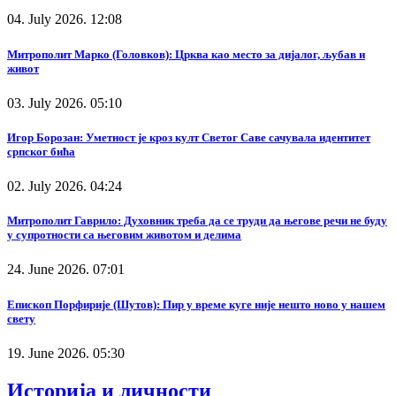
04. July 2026. 12:08
Митрополит Марко (Головков): Црква као место за дијалог, љубав и
живот
03. July 2026. 05:10
Игор Борозан: Уметност је кроз култ Светог Саве сачувала идентитет
српског бића
02. July 2026. 04:24
Митрополит Гаврило: Духовник треба да се труди да његове речи не буду
у супротности са његовим животом и делима
24. June 2026. 07:01
Епископ Порфирије (Шутов): Пир у време куге није нешто ново у нашем
свету
19. June 2026. 05:30
Историја и личности