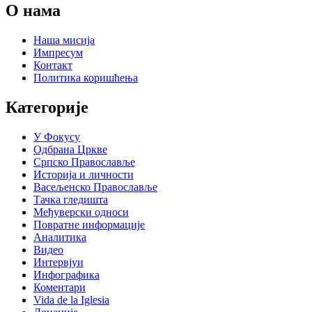
О нама
Наша мисија
Импресум
Контакт
Политика коришћења
Категорије
У Фокусу
Одбрана Цркве
Српско Православље
Историја и личности
Васељенско Православље
Тачка гледишта
Међуверски односи
Повратне информације
Аналитика
Видео
Интервјуи
Инфографика
Коментари
Vida de la Iglesia