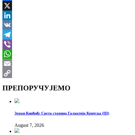
Facebook
X
LinkedIn
VK
Telegram
Viber
WhatsApp
Email
Copy
ПРЕПОРУЧУЈЕМО
Link
Зоран Кинђић: Света старица Галактија Критска (III)
August 7, 2026