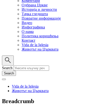
Коментари
Одбрана Цркве
Историја и личности
Тачка гледишта
Повратне информације
Видео
Инфографика
О нама
Политика коришћења
Контакт
Vida de la Iglesia
Животът на Църквата
Search
Vida de la Iglesia
Животът на Църквата
Breadcrumb