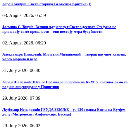
Зоран Кинђић: Света старица Галактија Критска (I)
03. August 2026. 05:59
Јасмина С. Ћирић: Велики људи попут Светог деспота Стефана не
припадају само прошлости – они постају мера будућности
02. August 2026. 06:20
Александра Нинковић: Милутин Миланковић – творац научног канона,
човек морала и вере
31. July 2026. 06:40
Зоран Шапоњић: Шта се Србима још спрема на КиМ: У светиње само уз
водиче лиценциране у Приштини
29. July 2026. 07:39
Љубомир Ненадовић: ГРУДА ЗЕМЉЕ – уз 150 година Битке на Вучјем
долу (Митрополит Амфилохије: Беседа)
29. July 2026. 06:02