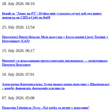
28. July 2026. 06:10
Ковић за "Данас на РТ": Џуфка није усамљен случај, већ део ширег
притиска на СПЦ и Србе на КиМ
25. July 2026. 12:54
Протојереј Питер Џексон: Моја искуства у Богословији Свете Тројице у
Џорданвилу (САД)
15. July 2026. 06:17
Интервју са некадашњим протестантским мисионаром — свештеником
Питером Џексоном
10. July 2026. 07:01
Александра Карамихалева: Једна православна породица у Швајцарској
– између финансија, фармације и вечности
07. July 2026. 05:08
Попадија Габријела Луга: „Рај треба да почне у породици“