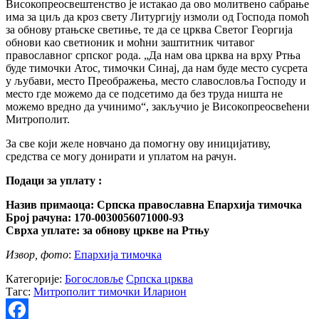
Високопреосвештенство је истакао да ово молитвено сабрање
има за циљ да кроз свету Литургију измоли од Господа помоћ
за обнову ртањске светиње, те да се црква Светог Георгија
обнови као светионик и моћни заштитник читавог
православног српског рода. „Да нам ова црква на врху Ртња
буде тимочки Атос, тимочки Синај, да нам буде место сусрета
у љубави, место Преображења, место славословља Господу и
место где можемо да се подсетимо да без труда ништа не
можемо вредно да учинимо“, закључио је Високопреосвећени
Митрополит.
За све који желе новчано да помогну ову иницијативу,
средства се могу донирати и уплатом на рачун.
Подаци за уплату :
Назив примаоца: Српска православна Епархија тимочка
Број рачуна: 170-0030056071000-93
Сврха уплате: за обнову цркве на Ртњу
Извор, фото
:
Епархија тимочка
Категорије:
Богословље
Српска црква
Тагс:
Митрополит тимочки Иларион