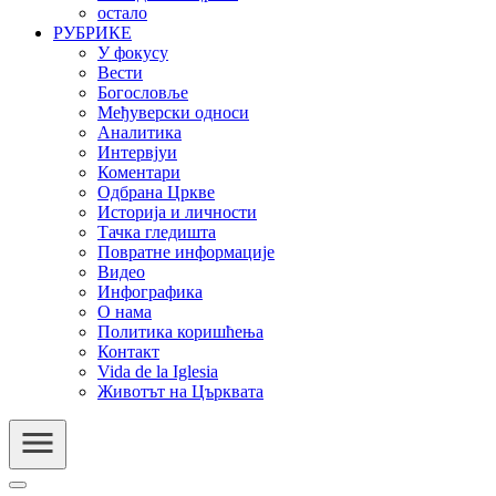
остало
РУБРИКЕ
У фокусу
Вести
Богословље
Међуверски односи
Аналитика
Интервјуи
Коментари
Одбрана Цркве
Историја и личности
Тачка гледишта
Повратне информације
Видео
Инфографика
О нама
Политика коришћења
Контакт
Vida de la Iglesia
Животът на Църквата