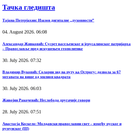
Тачка гледишта
Тајана Потерјахин: Изазов дигиталне „духовности”
04. August 2026. 06:08
Александар Живковић: Сусрет васељенског и јерусалимског патријарха
– Православље пред искушењем геополитике
30. July 2026. 07:32
Владимир Вуковић: Соларни зид на путу ка Острогу: дозвола за 67
мегавата на више од милион квадрата
30. July 2026. 06:03
Живојин Ракочевић: Неслобода другачије говори
28. July 2026. 07:51
Анастасја Коскело: Молдавски православни свет – између руског и
румунског (III)