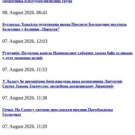
свештеника и псеудорелигиозних група
08. August 2026. 06:41
Бугарска: Хавајска чудотворна икона Пресвете Богородице посетила
болеснике у болници „Пирогов“
07. August 2026. 12:03
Румунија: Подземна капела Националног саборног храма биће осликана
у духу монашке келије
07. August 2026. 11:53
У Даласу ће премијерно бити изведена нова композиција Литургије
Светог Јована Златоустог, посвећена архиепископу Димитрију
07. August 2026. 11:38
Грчка: На Самосу свечано прослављен празник Преображења
Господњег
07. August 2026. 11:20