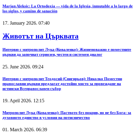
Marjan Aleksic: La Ortodoxia — vida de la Iglesia, inmutable a lo largo de
los siglos, y camino de sanación
17. January 2026. 07:40
Животът на Църквата
Интервю с митрополит Лука (Коваленко): Жизненоважно е поместните
църкви да започнат сериозен, честен и системен диалог
25. June 2026. 09:24
Интервю с митрополит Теодосий (Снигирьов): Няколко Поместни
православни църкви предлагат достойно място за провеждане на
истински Всеправославен събор
19. April 2026. 12:15
Митрополит Лука (Коваленко): Паството без покрив, но не без Бога: за
духовното единство в условия на потисничество
01. March 2026. 06:39