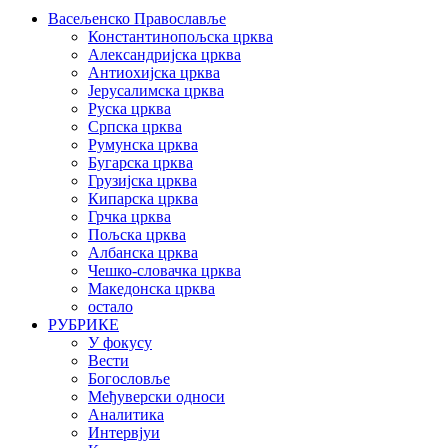
Васељенско Православље
Константинопољска црква
Александријска црква
Антиохијска црква
Јерусалимска црква
Руска црква
Српска црква
Румунска црква
Бугарска црква
Грузијска црква
Кипарска црква
Грчка црква
Пољска црква
Албанска црква
Чешко-словачка црква
Македонска црква
остало
РУБРИКЕ
У фокусу
Вести
Богословље
Међуверски односи
Аналитика
Интервјуи