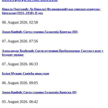
Никола Ожеговић: Др Николај (Велимировић) као епископ охридско-
битољски (1931–1938), II део
08. August 2026. 02:58
Зоран Кинђић: Света старица Галактија Критска (III)
07. August 2026. 07:56
Александар Ђорђевић: Свети мученици Пребиловачки: Светлост вере у
бездану мржње
07. August 2026. 06:33
Бојан Муњин: Свијећа ипак гори
06. August 2026. 09:05
Зоран Кинђић: Света старица Галактија Критска (II)
05. August 2026. 06:42