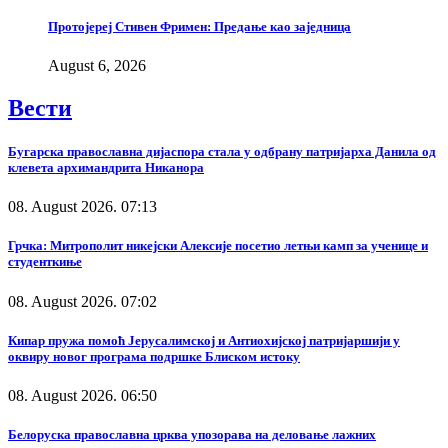
Протојереј Стивен Фримен: Предање као заједница
August 6, 2026
Вести
Бугарска православна дијаспора стала у одбрану патријарха Данила од
клевета архимандрита Никанора
08. August 2026. 07:13
Грчка: Митрополит никејски Алексије посетио летњи камп за ученице и
студенткиње
08. August 2026. 07:02
Кипар пружа помоћ Јерусалимској и Антиохијској патријаршији у
оквиру новог програма подршке Блиском истоку
08. August 2026. 06:50
Белоруска православна црква упозорава на деловање лажних