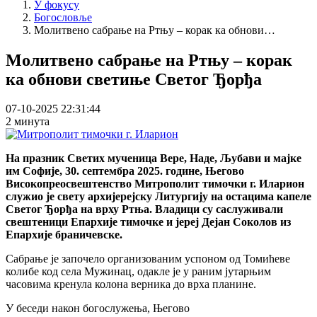
У фокусу
Богословље
Молитвено сабрање на Ртњу – корак ка обнови…
Молитвено сабрање на Ртњу – корак
ка обнови светиње Светог Ђорђа
07-10-2025 22:31:44
2 минута
На празник Светих мученица Вере, Наде, Љубави и мајке
им Софије, 30. септембра 2025. године, Његово
Високопреосвештенство Митрополит тимочки г. Иларион
служио је свету архијерејску Литургију на остацима капеле
Светог Ђорђа на врху Ртња. Владици су саслуживали
свештеници Епархије тимочке и јереј Дејан Соколов из
Епархије браничевске.
Сабрање је започело организованим успоном од Томићеве
колибе код села Мужинац, одакле је у раним јутарњим
часовима кренула колона верника до врха планине.
У беседи након богослужења, Његово