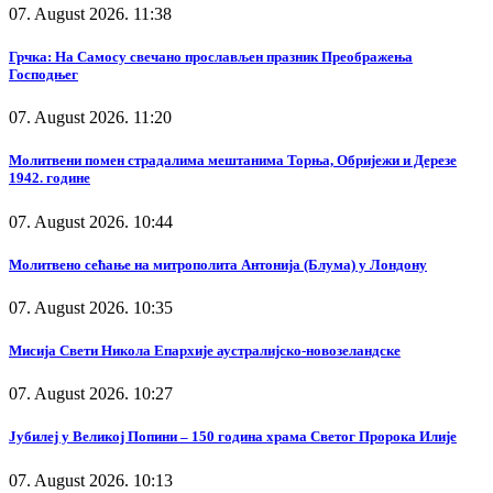
07. August 2026. 11:38
Грчка: На Самосу свечано прослављен празник Преображења
Господњег
07. August 2026. 11:20
Молитвени помен страдалима мештанима Торња, Обријежи и Дерезе
1942. године
07. August 2026. 10:44
Молитвено сећање на митрополита Антонија (Блума) у Лондону
07. August 2026. 10:35
Мисија Свети Никола Епархије аустралијско-новозеландске
07. August 2026. 10:27
Јубилеј у Великој Попини – 150 година храма Светог Пророка Илије
07. August 2026. 10:13