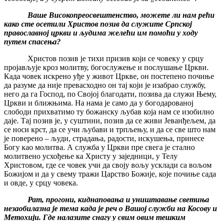
Ваше Високопреосвештенство, можете ли нам рећи
како сте осетили Христов позив да служите Српској
православној цркви и људима желећи им помоћи у ходу
путем спасења?
Христов позив је тихи призив који се човеку у срцу
пројављује кроз молитву, богослужење и послушање Цркви.
Када човек искрено уђе у живот Цркве, он постепено почиње
да разуме да није превасходно он тај који је изабрао службу,
него да га Господ, по Својој благодати, позива да служи Њему,
Цркви и ближњима. На нама је само да у богодарованој
слободи прихватимо ту божанску љубав која нам се изобилно
даје. Тај позив је, у суштини, позив да се живи Јеванђељем, да
се носи крст, да се учи љубави и трпљењу, и да се све што нам
је поверено – људи, страдања, радости, искушења, принесе
Богу као молитва. А служба у Цркви пре свега је стално
молитвено усхођење ка Христу у заједници, у Телу
Христовом, где се човек учи да своју вољу усклади са вољом
Божијом и да у свему тражи Царство Божије, које почиње сада
и овде, у срцу човека.
Рат, прогони, киднаповања и уништавање светиња
незаобилазна је тема када је реч о Вашој служби на Косову и
Метохији. Где налазите снагу у свим овим тешким