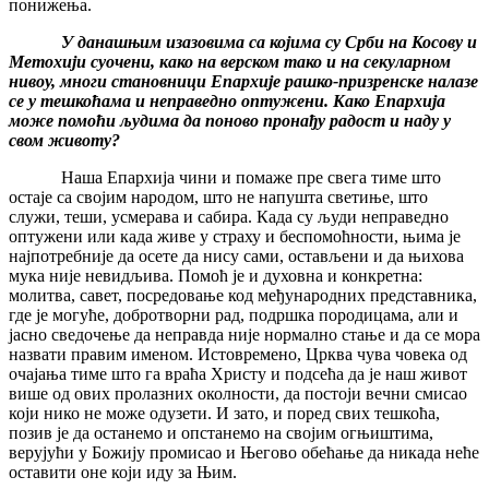
понижења.
У данашњим изазовима са којима су Срби на Косову и
Метохији суочени, како на верском тако и на секуларном
нивоу, многи становници Епархије рашко-призренске налазе
се у тешкоћама и неправедно оптужени. Како Епархија
може помоћи људима да поново пронађу радост и наду у
свом животу?
Наша Епархија чини и помаже пре свега тиме што
остаје са својим народом, што не напушта светиње, што
служи, теши, усмерава и сабира. Када су људи неправедно
оптужени или када живе у страху и беспомоћности, њима је
најпотребније да осете да нису сами, остављени и да њихова
мука није невидљива. Помоћ је и духовна и конкретна:
молитва, савет, посредовање код међународних представника,
где је могуће, добротворни рад, подршка породицама, али и
јасно сведочење да неправда није нормално стање и да се мора
назвати правим именом. Истовремено, Црква чува човека од
очајања тиме што га враћа Христу и подсећа да је наш живот
више од ових пролазних околности, да постоји вечни смисао
који нико не може одузети. И зато, и поред свих тешкоћа,
позив је да останемо и опстанемо на својим огњиштима,
верујући у Божију промисао и Његово обећање да никада неће
оставити оне који иду за Њим.