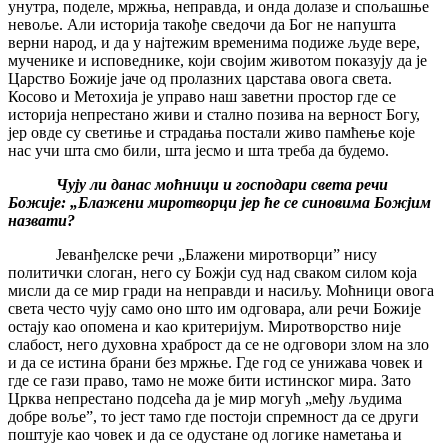
унутра, поделе, мржња, неправда, и онда долазе и спољашње
невоље. Али историја такође сведочи да Бог не напушта
верни народ, и да у најтежим временима подиже људе вере,
мученике и исповеднике, који својим животом показују да је
Царство Божије јаче од пролазних царстава овога света.
Косово и Метохија је управо наш заветни простор где се
историја непрестано живи и стално позива на верност Богу,
јер овде су светиње и страдања постали живо памћење које
нас учи шта смо били, шта јесмо и шта треба да будемо.
Чују ли данас моћници и господари света речи
Божије: „Блажени миротворци јер ће се синовима Божјим
назвати?
Јеванђелске речи „Блажени миротворци” нису
политички слоган, него су Божји суд над сваком силом која
мисли да се мир гради на неправди и насиљу. Моћници овога
света често чују само оно што им одговара, али речи Божије
остају као опомена и као критеријум. Миротворство није
слабост, него духовна храброст да се не одговори злом на зло
и да се истина брани без мржње. Где год се унижава човек и
где се гази право, тамо не може бити истинског мира. Зато
Црква непрестано подсећа да је мир могућ „међу људима
добре воље”, то јест тамо где постоји спремност да се други
поштује као човек и да се одустане од логике наметања и