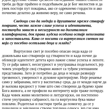
треба да буде праћено и подсећањем да је Бог милостив и да
увек постоји пут покајања, ако се одрекнемо гордости и ако
почнемо делатно да живимо веру, не само речима.
Сведоци смо да медији и друштвене мреже стварају
површне, често лажне слике успеха и идентитета,
постичући завист и несигурност на дигиталним
платформама, док права људска особина остаје непозната
и запостављена. Како се носити са виртуелним светом на
који су посебно осетљива деца и млади?
Виртуелни свет је посебно опасан онда када се
доживљава као стварнији од стварности и када почне да
обликује идентитет детета кроз лажне слике успеха и лепоте.
Ту се рађа завист, несигурност и унутрашња подељеност, јер
човек упоређује свој стварни живот са туђим улепшаним
представама. Зато је потребно да деца и млади развијају
трезвеност, умереност и духовне критеријуме. Није решење
само у забранама, него у васпитању срца, да се млади науче да
је њихова вредност у томе што смо створени да будемо храм
Бога живога, а не профили на интернету који траже потврду.
Када човек живи молитвено и литургијски, он постепено
стиче унутрашњу сабраност, па га виртуелна бука мање
повлачи. Родитељи и пастири треба да помогну да се у
породици и заједници створи топлина односа, јер где има