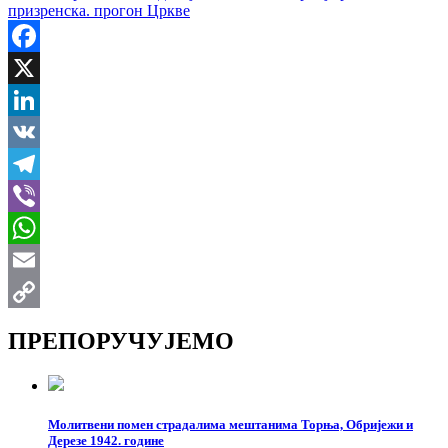
призренска. прогон Цркве
Facebook
X
LinkedIn
VK
Telegram
Viber
WhatsApp
Email
Copy
ПРЕПОРУЧУЈЕМО
Link
Молитвени помен страдалима мештанима Торња, Обријежи и
Дерезе 1942. године