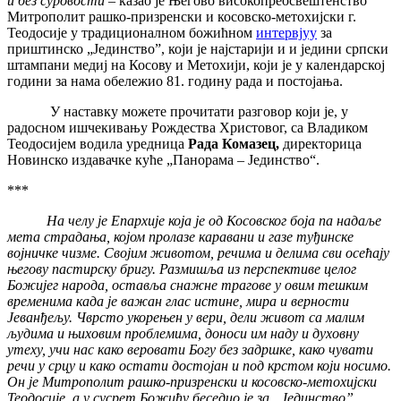
и без суровости –
казао је Његово високопреосвештенство
Митрополит рашко-призренски и косовско-метохијски г.
Теодосије у традиционалном божићном
интервјуу
за
приштинско „Јединство”, који је најстарији и и једини српски
штампани медиј на Косову и Метохији, који је у календарској
години за нама обележио 81. годину рада и постојања.
У наставку можете прочитати разговор који је, у
радосном ишчекивању Рождества Христовог, са Владиком
Теодосијем водила уредница
Рада Комазец,
директорица
Новинско издавачке куће „Панорама – Јединство“.
***
На челу је Епархије која је од Косовског боја па надаље
мета страдања, којом пролазе каравани и газе туђинске
војничке чизме. Својим животом, речима и делима сви осећају
његову пастирску бригу. Размишља из перспективе целог
Божијег народа, оставља снажне трагове у овим тешким
временима када је важан глас истине, мира и верности
Јеванђељу. Чврсто укорењен у вери, дели живот са малим
људима и њиховим проблемима, доноси им наду и духовну
утеху, учи нас како веровати Богу без задршке, како чувати
речи у срцу и како остати достојан и под крстом који носимо.
Он је Митрополит рашко-призренски и косовско-метохијски
Теодосије, а у сусрет Божићу беседио је за „Јединство”.