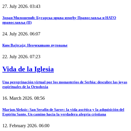
27. July 2026. 03:43
Зоран Милошевић: Бугарска црква између Православља и НАТО
православља (II)
24. July 2026. 06:07
Ким Вајтсајд: Неочекивано путовање
22. July 2026. 07:23
Vida de la Iglesia
Una peregrinación virtual por los monasterios de Serbia: descubre las joyas
espirituales de la Ortodoxia
16. March 2026. 08:56
Marjan Aleksic: San Serafín de Sarov: la vida ascética y la adquisición del
Espíritu Santo. Un camino hacia la verdadera alegría cristiana
12. February 2026. 06:00