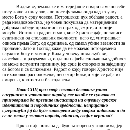
Видљиве, земаљске и материјалне ствари саме по себи
нису лоше и нису зло, али постају замка онда када заузму
место Бога у срцу човека. Потрошачки дух обећава радост, а
рађа незадовољство, јер човек покушава да материјалним
добрима победи пролазност и страх од смрти, а то није
могуће. Истинска радост и мир, које Христос даје, не зависе
суштински од спољашњих околности, него од унутрашњег
односа према Богу, од одрицања, од самољубиве везаности за
пролазно. Зато и Господ каже да не можемо истовремено
служити Богу и мамону. Када у човеку нема љубави,
саосећања и разумевања, онда ни највећа спољашња удобност
не може испунити празнину, јер срце је створено за заједницу
са Богом и са ближњима. Радост о којој говори Христос није
психолошко расположење, него мир Божији који се рађа из
смирења, кротости и благодарења.
Иако СПЦ кроз своје вековно деловање улива
сигурност и уточиште народу, све чешће се суочава са
приговорима да превише инсистира на очувању српског
идентитета и породичних вредности, непријатно
сугеришући јој да буде затворена међу својим зидовима и да
се не меша у живот народа, односно, својих верника?
Црква није позвана да буде затворена у зидовима, јер