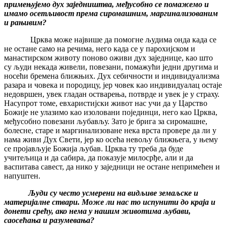
примењујемо дух заједништва, међусобно се помажемо и
имамо осетљивост према сиромашним, маргинализованим
и рањивим?
Црква може највише да помогне људима онда када се
не остане само на речима, него када се у парохијском и
манастирском животу поново оживи дух заједнице, као што
су људи некада живели, повезани, помажући једни другима и
носећи бремена ближњих. Дух себичности и индивидуализма
разара и човека и породицу, јер човек као индивидуалац остаје
недовршен, увек гладан остварења, потврде и увек је у страху.
Насупрот томе, евхаристијски живот нас учи да у Царство
Божије не улазимо као изоловани појединци, него као Црква,
међусобно повезани љубављу. Зато је брига за сиромашне,
болесне, старе и маргинализоване нека врста провере да ли у
нама живи Дух Свети, јер ко осећа невољу ближњега, у њему
се пројављује Божија љубав. Црква ту треба да буде
учитељица и да сабира, да показује милосрђе, али и да
васпитава савест, да нико у заједници не остане непримећен и
напуштен.
Људи су често усмерени на видљиве земаљске и
материјалне ствари. Може ли нас то испунити до краја и
донети срећу, ако нема у нашим животима љубави,
саосећања и разумевања?