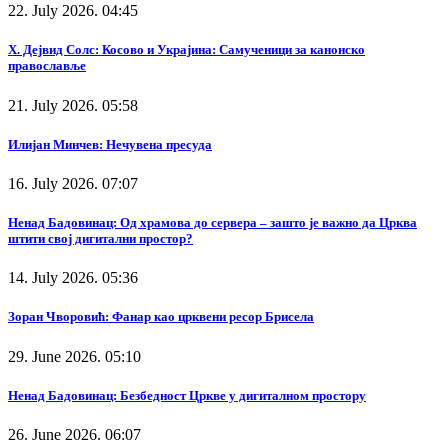
22. July 2026. 04:45
Х. Дејвид Солс: Косово и Украјина: Самученици за канонско
православље
21. July 2026. 05:58
Илијан Минчев: Нечувена пресуда
16. July 2026. 07:07
Ненад Бадовинац: Од храмова до сервера – зашто је важно да Црква
штити свој дигитални простор?
14. July 2026. 05:36
Зоран Чворовић: Фанар као црквени ресор Брисела
29. June 2026. 05:10
Ненад Бадовинац: Безбедност Цркве у дигиталном простору
26. June 2026. 06:07