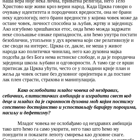
наша вера није нека лична, приватна религија, него Тело
Христово које живи кроз верни народ. Када Црква говори о
очувању идентитета и породичних вредности, она не брани
неку идеологију, него брани вредности у којима човек може да
остане човек, личност способна за љубав, жртву и заједницу.
Ако изгубимо хришћански етос, онда ћемо можда задржати
неке спољашње ознаке припадности, али ћемо унутра постати
безоблични, утопљени у дух времена који све релативизује и
све своди на интерес. Црква се, дакле, не меша у живот
народа као политички чинилац, него као духовна мајка
подсећа да без Бога нема истинске слободе, и да је породична
заједница школа љубави и одговорности. А тамо где се врши
притисак да Црква ућути, често се у позадини крије план и
жеља да човек остане без духовног оријентира и да постане
лак плен страсти, страхова и манипулација.
Како ослободити младог човека од нездравих,
себичних, елитистичких амбиција и изградити свест код
деце и младих да је скромност духовна моћ којом постижу
сопствено достојанство и успостављају баријеру пороцима,
насиљу и дефетизму?
Младог човека не ослобађамо од нездравих амбиција
тако што ћемо га само укорити, него тако што ћемо му
понудити и показати лепоту смирења као духовне снаге.