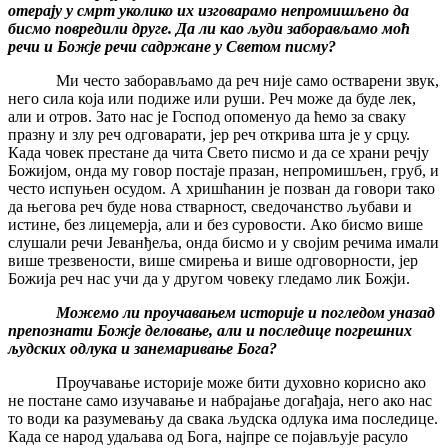
отерају у смрт уколико их изговарамо непромишљено да
бисмо повредили друге. Да ли као људи заборављамо моћ
речи и Божје речи садржане у Светом писму?
Ми често заборављамо да реч није само остварени звук,
него сила која или подиже или руши. Реч може да буде лек,
али и отров. Зато нас је Господ опоменуо да ћемо за сваку
празну и злу реч одговарати, јер реч открива шта је у срцу.
Када човек престане да чита Свето писмо и да се храни речју
Божијом, онда му говор постаје празан, непромишљен, груб, и
често испуњен осудом. А хришћанин је позван да говори тако
да његова реч буде нова стварност, сведочанство љубави и
истине, без лицемерја, али и без суровости. Ако бисмо више
слушали речи Јеванђеља, онда бисмо и у својим речима имали
више трезвености, више смирења и више одговорности, јер
Божија реч нас учи да у другом човеку гледамо лик Божји.
Можемо ли проучавањем историје и погледом уназад
препознати Божје деловање, али и последице погрешних
људских одлука и занемаривање Бога?
Проучавање историје може бити духовно корисно ако
не постане само изучавање и набрајање догађаја, него ако нас
то води ка разумевању да свака људска одлука има последице.
Када се народ удаљава од Бога, најпре се појављује расуло