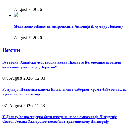
August 7, 2026
Молитвено сећање на митрополита Антонија (Блума) у Лондону
August 7, 2026
Вести
Бугарска: Хавајска чудотворна икона Пресвете Богородице посетила
болеснике у болници „Пирогов“
07. August 2026. 12:03
Румунија: Подземна капела Националног саборног храма биће осликана
у духу монашке келије
07. August 2026. 11:53
У Даласу ће премијерно бити изведена нова композиција Литургије
Светог Јована Златоустог, посвећена архиепископу Димитрију