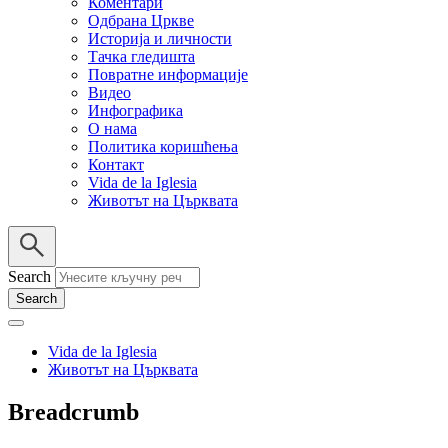
Коментари
Одбрана Цркве
Историја и личности
Тачка гледишта
Повратне информације
Видео
Инфографика
О нама
Политика коришћења
Контакт
Vida de la Iglesia
Животът на Църквата
Search
Vida de la Iglesia
Животът на Църквата
Breadcrumb