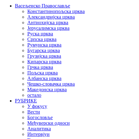
Васељенско Православље
Константинопољска црква
Александријска црква
Антиохијска црква
Јерусалимска црква
Руска црква
Српска црква
Румунска црква
Бугарска црква
Грузијска црква
Кипарска црква
Грчка црква
Пољска црква
Албанска црква
Чешко-словачка црква
Македонска црква
остало
РУБРИКЕ
У фокусу
Вести
Богословље
Међуверски односи
Аналитика
Интервјуи