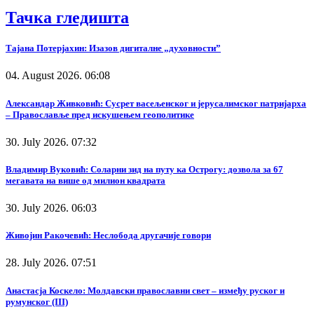
Тачка гледишта
Тајана Потерјахин: Изазов дигиталне „духовности”
04. August 2026. 06:08
Александар Живковић: Сусрет васељенског и јерусалимског патријарха
– Православље пред искушењем геополитике
30. July 2026. 07:32
Владимир Вуковић: Соларни зид на путу ка Острогу: дозвола за 67
мегавата на више од милион квадрата
30. July 2026. 06:03
Живојин Ракочевић: Неслобода другачије говори
28. July 2026. 07:51
Анастасја Коскело: Молдавски православни свет – између руског и
румунског (III)