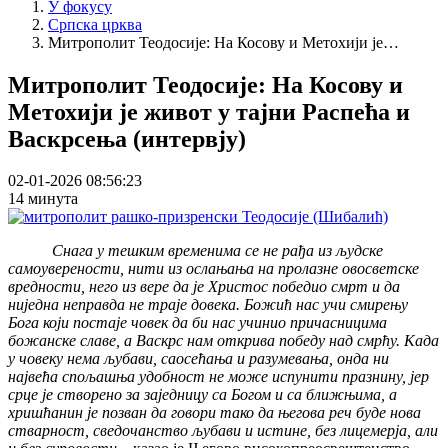
У фокусу
Српска црква
Митрополит Теодосије: На Косову и Метохији је…
Митрополит Теодосије: На Косову и
Метохији је живот у тајни Распећа и
Васкрсења (интервју)
02-01-2026 08:56:23
14 минута
Снага у тешким временима се не рађа из људске
самоуверености, нити из ослањања на пролазне овосветске
вредности, него из вере да је Христос победио смрт и да
ниједна неправда не траје довека. Божић нас учи смирењу
Бога који постаје човек да би нас учинио причасницима
божанске славе, а Васкрс нам открива победу над смрћу. Када
у човеку нема љубави, саосећања и разумевања, онда ни
највећа спољашња удобност не може испунити празнину, јер
срце је створено за заједницу са Богом и са ближњима, а
хришћанин је позван да говори тако да његова реч буде нова
стварност, сведочанство љубави и истине, без лицемерја, али