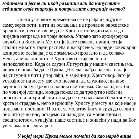
годинама и јесте ли икад размишљали да напустите
седиште своје епархије и потражите сигурније место?
Снага у тешким временима се не рађа из људске
самоуверености, нити из ослањања на пролазне овосветске
вредности, него из вере да је Христос победио смрт и да
ниједна неправда не траје довека. Управо зато архијерејска
служба на Косову и Метохији јесте извесна привилегија,
стални живот у тајни распећа и васкрсења, јер овде човек врло
конкретно осећа да је све земаљско пролазно и да се лако
мења, али да оно што је Христово остаје вечно и
непоколебиво. Када се служи Литургија у нашим светињама,
човек се подсећа да је Црква ,,Нојева” лађа спасења и да је
најсигурније бити у тој лађи, у заједници Христовој. Зато је
устрајност на месту где смо позвани да служимо, питање
верности Богу, Цркви и нашим светињама. Свако од нас би,
по човечјој логици, можда пожелео да тренутно избегне
опасност, али хришћанин зна да се не спасавамо бекством од
крста и страдања, него верношћу Христу у месту на које нас је
призвао и поставио. И зато, уз молитву Богу и труд да се чини
оно што је до нас, остајемо са народом, са монаштвом и
свештенством, чувајући наше светиње и живећи у нади да Бог
увек има последњу реч.
У којој мери Црква може помоћи да као народ више