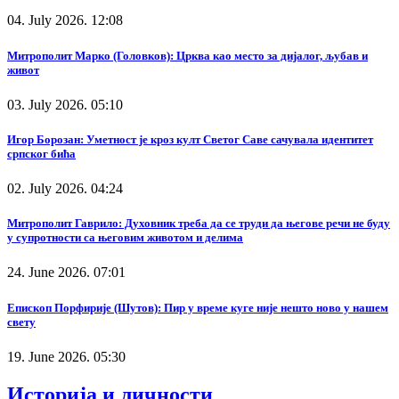
04. July 2026. 12:08
Митрополит Марко (Головков): Црква као место за дијалог, љубав и
живот
03. July 2026. 05:10
Игор Борозан: Уметност је кроз култ Светог Саве сачувала идентитет
српског бића
02. July 2026. 04:24
Митрополит Гаврило: Духовник треба да се труди да његове речи не буду
у супротности са његовим животом и делима
24. June 2026. 07:01
Епископ Порфирије (Шутов): Пир у време куге није нешто ново у нашем
свету
19. June 2026. 05:30
Историја и личности