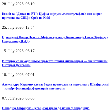
28. July 2026. 06:10
Ковић за "Данас на РТ": Џуфка није усамљен случај, већ део ширег
притиска на СПЦ и Србе на КиМ
25. July 2026. 12:54
Протојереј Питер Џексон: Моја искуства у Богословији Свете Тројице у
Џорданвилу (САД)
15. July 2026. 06:17
Интервју са некадашњим протестантским мисионаром — свештеником
Питером Џексоном
10. July 2026. 07:01
Александра Карамихалева: Једна православна породица у Швајцарској
– између финансија, фармације и вечности
07. July 2026. 05:08
Попадија Габријела Луга: „Рај треба да почне у породици“