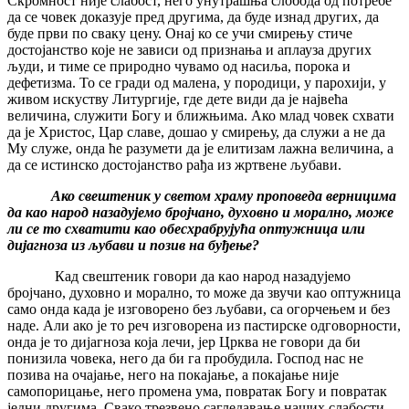
Скромност није слабост, него унутрашња слобода од потребе
да се човек доказује пред другима, да буде изнад других, да
буде први по сваку цену. Онај ко се учи смирењу стиче
достојанство које не зависи од признања и аплауза других
људи, и тиме се природно чувамо од насиља, порока и
дефетизма. То се гради од малена, у породици, у парохији, у
живом искуству Литургије, где дете види да је највећа
величина, служити Богу и ближњима. Ако млад човек схвати
да је Христос, Цар славе, дошао у смирењу, да служи а не да
Му служе, онда ће разумети да је елитизам лажна величина, а
да се истинско достојанство рађа из жртвене љубави.
Ако свештеник у светом храму проповеда верницима
да као народ назадујемо бројчано, духовно и морално, може
ли се то схватити као обесхрабрујућа оптужница или
дијагноза из љубави и позив на буђење?
Кад свештеник говори да као народ назадујемо
бројчано, духовно и морално, то може да звучи као оптужница
само онда када је изговорено без љубави, са огорчењем и без
наде. Али ако је то реч изговорена из пастирске одговорности,
онда је то дијагноза која лечи, јер Црква не говори да би
понизила човека, него да би га пробудила. Господ нас не
позива на очајање, него на покајање, а покајање није
самопорицање, него промена ума, повратак Богу и повратак
једни другима. Свако трезвено сагледавање наших слабости