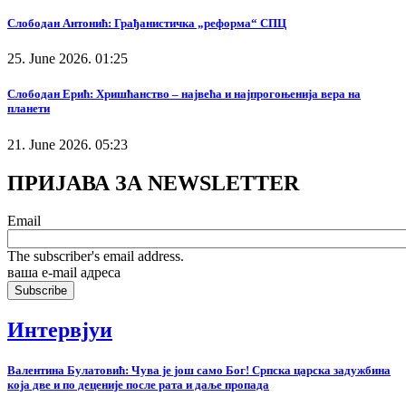
Слободан Антонић: Грађанистичка „реформа“ СПЦ
25. June 2026. 01:25
Слободан Ерић: Хришћанство – највећа и најпрогоњенија вера на
планети
21. June 2026. 05:23
ПРИЈАВА ЗА NEWSLETTER
Email
The subscriber's email address.
ваша е-mail адреса
Интервјуи
Валентина Булатовић: Чува је још само Бог! Српска царска задужбина
која две и по деценије после рата и даље пропада