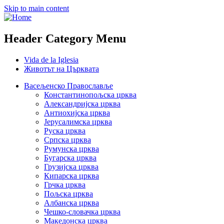
Skip to main content
Header Category Menu
Vida de la Iglesia
Животът на Църквата
Васељенско Православље
Константинопољска црква
Александријска црква
Антиохијска црква
Јерусалимска црква
Руска црква
Српска црква
Румунска црква
Бугарска црква
Грузијска црква
Кипарска црква
Грчка црква
Пољска црква
Албанска црква
Чешко-словачка црква
Македонска црква