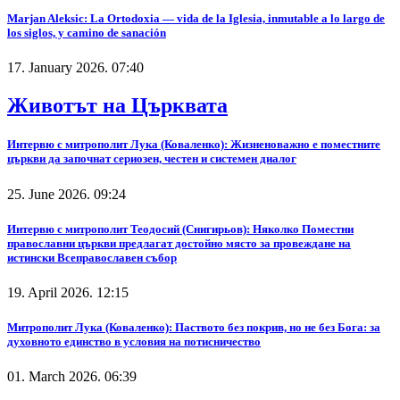
Marjan Aleksic: La Ortodoxia — vida de la Iglesia, inmutable a lo largo de
los siglos, y camino de sanación
17. January 2026. 07:40
Животът на Църквата
Интервю с митрополит Лука (Коваленко): Жизненоважно е поместните
църкви да започнат сериозен, честен и системен диалог
25. June 2026. 09:24
Интервю с митрополит Теодосий (Снигирьов): Няколко Поместни
православни църкви предлагат достойно място за провеждане на
истински Всеправославен събор
19. April 2026. 12:15
Митрополит Лука (Коваленко): Паството без покрив, но не без Бога: за
духовното единство в условия на потисничество
01. March 2026. 06:39