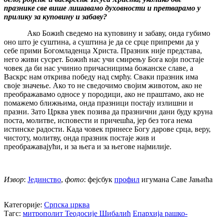
празнике све више лишавамо духовности и претварамо у
прилику за куповину и забаву?
Ако Божић сведемо на куповину и забаву, онда губимо
оно што је суштина, а суштина је да се срце припреми да у
себе прими Богомладенца Христа. Празник није представа,
него живи сусрет. Божић нас учи смирењу Бога који постаје
човек да би нас учинио причасницима божанске славе, а
Васкрс нам открива победу над смрћу. Сваки празник има
своје значење. Ако то не сведочимо својим животом, ако не
преображавамо односе у породици, ако не праштамо, ако не
помажемо ближњима, онда празници постају излишни и
празни. Зато Црква увек позива да празнични дани буду круна
поста, молитве, исповести и причешћа, јер без тога нема
истинске радости. Када човек принесе Богу дарове срца, веру,
чистоту, молитву, онда празник постаје жив и
преображавајући, и за њега и за његове најмилије.
Извор
:
Јединство
,
фото
: фејсбук
профил
игумана Саве Јањића
Категорије:
Српска црква
Тагс:
митрополит Теодосије Шибалић
Епархија рашко-