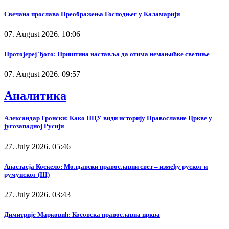
Свечана прослава Преображења Господњег у Каламарији
07. August 2026. 10:06
Протојереј Ђого: Приштина наставља да отима немањићке светиње
07. August 2026. 09:57
Аналитика
Александар Гронски: Како ПЦУ види историју Православне Цркве у
југозападној Русији
27. July 2026. 05:46
Анастасја Коскело: Молдавски православни свет – између руског и
румунског (III)
27. July 2026. 03:43
Димитрије Марковић: Косовска православна црква