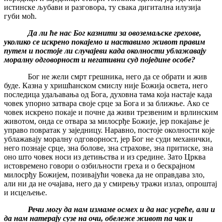
истинске љубави и разговора, ту свака дигитална илузија
губи моћ.
Да ли ће нас Бог казнити за овоземаљске грехове,
уколико се искрено покајемо и наставимо живот правим
путем и постоје ли случајеви када околности ублажавају
моралну одговорност и негативни суд поједине особе?
Бог не жели смрт грешника, него да се обрати и жив
буде. Казна у хришћанском смислу није Божија освета, него
последица удаљавања од Бога, духовна тама која настаје када
човек упорно затвара своје срце за Бога и за ближње. Ако се
човек искрено покаје и почне да живи трезвеним и врлинским
животом, онда се отвара за милосрђе Божије, јер покајање је
управо повратак у заједницу. Наравно, постоје околности које
ублажавају моралну одговорност, јер Бог не суди механички,
него познаје срце, зна болове, зна страхове, зна притиске, зна
оно што човек носи из детињства и из средине. Зато Црква
истовремено говори о озбиљности греха и о бескрајном
милосрђу Божијем, позивајући човека да не оправдава зло,
али ни да не очајава, него да у смирењу тражи излаз, опроштај
и исцељење.
Речи могу да нам измаме осмех и да нас усреће, али и
да нам натерају сузе на очи, обележе живот па чак и