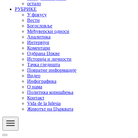
остало
РУБРИКЕ
У фокусу
Вести
Богословље
Међуверски односи
Аналитика
Интервјуи
Коментари
Одбрана Цркве
Историја и личности
Тачка гледишта
Повратне информације
Видео
Инфографика
О нама
Политика коришћења
Контакт
Vida de la Iglesia
Животът на Църквата