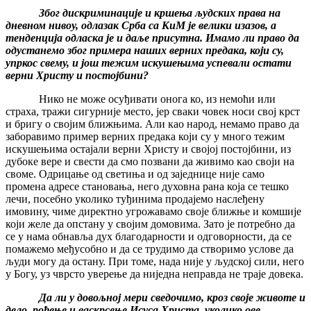
Због дискриминације и кршења људских права на
дневном нивоу, одлазак Срба са КиМ је велики изазов, а
тенденција одласка је и даље присутна. Имамо ли право да
одустанемо због примера наших верних предака, који су,
упркос свему, и још тежим искушењима успевали остати
верни Христу и постојбини?
Нико не може осуђивати онога ко, из немоћи или
страха, тражи сигурније место, јер сваки човек носи свој крст
и бригу о својим ближњима. Али као народ, немамо право да
заборавимо пример верних предака који су у много тежим
искушењима остајали верни Христу и својој постојбини, из
дубоке вере и свести да смо позвани да живимо као своји на
своме. Одрицање од светиња и од заједнице није само
промена адресе становања, него духовна рана која се тешко
лечи, посебно уколико туђинима продајемо наслеђену
имовину, чиме директно угрожавамо своје ближње и комшије
који желе да опстану у својим домовима. Зато је потребно да
се у нама обнавља дух благодарности и одговорности, да се
помажемо међусобно и да се трудимо да створимо услове да
људи могу да остану. При томе, нада није у људској сили, него
у Богу, уз чврсто уверење да ниједна неправда не траје довека.
Да ли у довољној мери сведочимо, кроз своје животе и
дело, рођење и васкрсење Исуса Христа, уколико ове