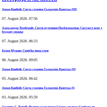
Зоран Кинђић: Света старица Галактија Критска (III)
07. August 2026. 07:56
Александар Ђорђевић: Свети мученици Пребиловачки: Светлост вере у
бездану мржње
07. August 2026. 06:33
Бојан Муњин: Свијећа ипак гори
06. August 2026. 09:05
Зоран Кинђић: Света старица Галактија Критска (II)
05. August 2026. 06:42
Зоран Кинђић: Света старица Галактија Критска (I)
03. August 2026. 05:59
Јасмина С. Ћирић: Велики људи попут Светог деспота Стефана не