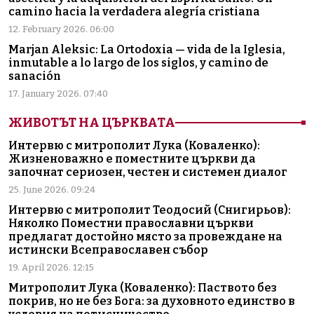
camino hacia la verdadera alegría cristiana
12. February 2026. 06:00
Marjan Aleksic: La Ortodoxia — vida de la Iglesia,
inmutable a lo largo de los siglos, y camino de
sanación
17. January 2026. 07:40
ЖИВОТЪТ НА ЦЪРКВАТА
Интервю с митрополит Лука (Коваленко):
Жизненоважно е поместните църкви да
започнат сериозен, честен и системен диалог
25. June 2026. 09:24
Интервю с митрополит Теодосий (Снигирьов):
Няколко Поместни православни църкви
предлагат достойно място за провеждане на
истински Всеправославен събор
19. April 2026. 12:15
Митрополит Лука (Коваленко): Паството без
покрив, но не без Бога: за духовното единство в