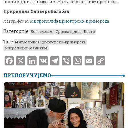
постимо, ми, заправо, имамо ту перспективу празника.
Приредила Оливера Балабан
Извор, фото
:
Митрополија црногорско-приморска
Категорије:
Богословље
Српска црква
Вести
Тагс:
Митрополија црногорско-приморска
митрополит Јоаникије
F
X
Li
V
T
V
W
E
C
a
n
K
el
ib
h
m
o
ПРЕПОРУЧУЈЕМО
c
k
e
er
at
ai
p
e
e
gr
s
l
y
b
dI
a
A
Li
o
n
m
p
n
o
p
k
k