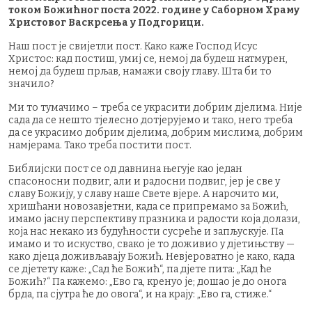
током Божићног поста 2022. године у Саборном Храму
Христовог Васкрсења у Подгорици.
Наш пост је свијетли пост. Како каже Господ Исус
Христос: кад постиш, умиј се, немој да будеш натмурен,
немој да будеш прљав, намажи своју главу. Шта би то
значило?
Ми то тумачимо – треба се украсити добрим дјелима. Није
сада да се нешто тјелесно дотјерујемо и тако, него треба
да се украсимо добрим дјелима, добрим мислима, добрим
намјерама. Тако треба постити пост.
Библијски пост се од давнина његује као један
спасоносни подвиг, али и радосни подвиг, јер је све у
славу Божију, у славу наше Свете вјере. А нарочито ми,
хришћани новозавјетни, када се припремамо за Божић,
имамо јасну перспективу празника и радости која долази,
која нас некако из будућности сусреће и запљускује. Па
имамо и то искуство, свако је то доживио у дјетињству —
како дјеца доживљавају Божић. Невјероватно је како, када
се дјетету каже: „Сад ће Божић“, па дјете пита: „Кад ће
Божић?“ Па кажемо: „Ево га, кренуо је; дошао је до онога
брда, па сјутра ће до овога“, и на крају: „Ево га, стиже.“