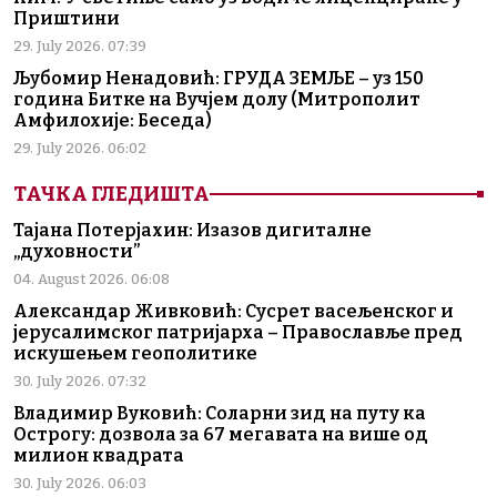
Приштини
29. July 2026. 07:39
Љубомир Ненадовић: ГРУДА ЗЕМЉЕ – уз 150
година Битке на Вучјем долу (Митрополит
Амфилохије: Беседа)
29. July 2026. 06:02
ТАЧКА ГЛЕДИШТА
Тајана Потерјахин: Изазов дигиталне
„духовности”
04. August 2026. 06:08
Александар Живковић: Сусрет васељенског и
јерусалимског патријарха – Православље пред
искушењем геополитике
30. July 2026. 07:32
Владимир Вуковић: Соларни зид на путу ка
Острогу: дозвола за 67 мегавата на више од
милион квадрата
30. July 2026. 06:03