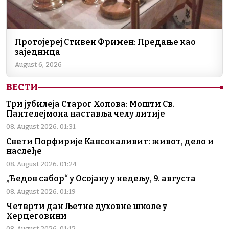
Протојереј Стивен Фримен: Предање као
заједница
August 6, 2026
ВЕСТИ
Три јубилеја Старог Хопова: Мошти Св.
Пантелејмона наставља челу литије
08. August 2026. 01:31
Свети Порфирије Кавсокаливит: живот, дело и
наслеђе
08. August 2026. 01:24
„Ђедов сабор“ у Осојану у недељу, 9. августа
08. August 2026. 01:19
Четврти дан Љетне духовне школе у
Херцеговини
08. August 2026. 01:12