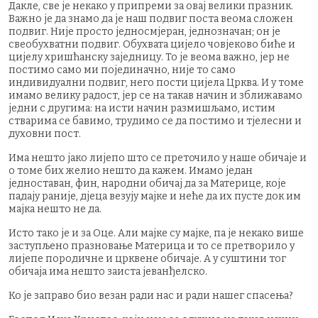
Дакле, све је некако у припреми за овај велики празник.
Важно је да знамо да је наш подвиг поста веома сложен
подвиг. Није просто једносмјеран, једнозначан; он је
свеобухватни подвиг. Обухвата цијело човјеково биће и
цијелу хришћанску заједницу. То је веома важно, јер не
постимо само ми појединачно, није то само
индивидуални подвиг, него пости цијела Црква. И у томе
имамо велику радост, јер се на такав начин и зближавамо
једни с другима: на исти начин размишљамо, истим
стварима се бавимо, трудимо се да постимо и тјелесни и
духовни пост.
Има нешто јако лијепо што се преточило у наше обичаје и
о томе бих желио нешто да кажем. Имамо један
једноставан, фин, народни обичај да за Материце, које
падају раније, дјеца везују мајке и неће да их пусте док им
мајка нешто не да.
Исто тако је и за Оце. Али мајке су мајке, па је некако више
заступљено празновање Материца и то се претворило у
лијепе породичне и црквене обичаје. А у суштини тог
обичаја има нешто заиста јеванђелско.
Ко је заправо био везан ради нас и ради нашег спасења?