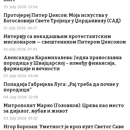
25. July 2026. 12:54
Протојереј Питер Џексон: Моја искуства у
Богословији Свете Тројице у Џорданвилу (САД)
15. July 2026. 06:17
Интервју са некадашњим протестантским
мисионаром — свештеником Питером Џексоном
10. July 2026. 07:01
Александра Карамихалева: Једна православна
породица у Швајцарској – између финансија,
фармације и вечности
07. July 2026. 05:08
Попадија Габријела Луга: „Рај треба да почне у
породици“
04. July 2026. 12:08
Митрополит Марко (Головков): Црква као место
за дијалог, љубав и живот
03. July 2026. 05:10
Игор Борозан: Уметност је кроз култ Светог Саве