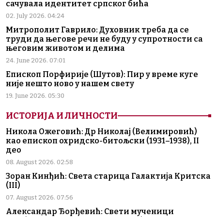
сачувала идентитет српског бића
02. July 2026. 04:24
Митрополит Гаврило: Духовник треба да се
труди да његове речи не буду у супротности са
његовим животом и делима
24. June 2026. 07:01
Епископ Порфирије (Шутов): Пир у време куге
није нешто ново у нашем свету
19. June 2026. 05:30
ИСТОРИЈА И ЛИЧНОСТИ
Никола Ожеговић: Др Николај (Велимировић)
као епископ охридско-битољски (1931–1938), II
део
08. August 2026. 02:58
Зоран Кинђић: Света старица Галактија Критска
(III)
07. August 2026. 07:56
Александар Ђорђевић: Свети мученици