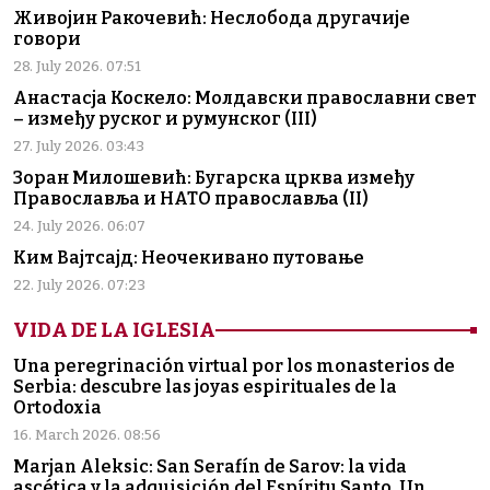
Живојин Ракочевић: Неслобода другачије
говори
28. July 2026. 07:51
Анастасја Коскело: Молдавски православни свет
– између руског и румунског (III)
27. July 2026. 03:43
Зоран Милошевић: Бугарска црква између
Православља и НАТО православља (II)
24. July 2026. 06:07
Ким Вајтсајд: Неочекивано путовање
22. July 2026. 07:23
VIDA DE LA IGLESIA
Una peregrinación virtual por los monasterios de
Serbia: descubre las joyas espirituales de la
Ortodoxia
16. March 2026. 08:56
Marjan Aleksic: San Serafín de Sarov: la vida
ascética y la adquisición del Espíritu Santo. Un