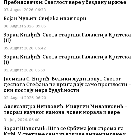
Пребиловачки: Светлост вере у бездану мржње
07. August 2026. 06:33
Бојан Муњин: Свијећа ипак гори
06. August 2026. 09:05
Зоран Кинђић: Света старица Галактија Критска
(II)
05. August 2026. 06:42
Зоран Кинђић: Света старица Галактија Критска
(I)
03. August 2026. 05:59
Јасмина С. Ћирић: Велики људи попут Светог
деспота Стефана не припадају само прошлости –
они постају мера будућности
02. August 2026. 06:20
Александра Нинковић: Милутин Миланковић –
творац научног канона, човек морала и вере
31. July 2026. 06:40
Зоран Шапоњић: Шта се Србима још спрема на
КиМ: У светиње само уз водиче лиценциране у