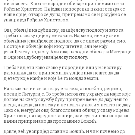
ни спасења. Кроз те народне обичаје припремамо се за
Рођење Христово. На један непосредан начин отвара се
наше срце, отвара се душа, припремамо се и радујемо се
унапријед Рођењу Христовом.
Овај обичај има дубинску јеванђелску подлогу и зато га
треба по сваку цијену његовати. Наравно, нема у свим
обичајима јеванђелске подлоге, да се одмах разумијемо.
Постоје и обичаји који нису штетни, али немају
јеванђелску подлогу. Али овај народни обичај за Материце
и Оце има дубоку јеванђелску подлогу.
Треба видјети како свако у породици или у манастиру
размишља да се припреми, да увијек има нешто да да
дјетету које наиђе и које ће га можда везати.
На такав начин се остварује та веза, а посебно, рецимо,
послије Литургије. То треба његовати у храму: да мајке које
долазе на Свету службу буду припремљене, да дају нешто
дјеци, а дјеца да их вежу и не пуштају док им нешто не дају.
Тако се, његујући овај благословени обичај у славу Рођења
Христовог, на најједноставнији, али суштински исправан
начин припремамо да прославимо Божић.
Дакле, већ унапријед славимо Божић. И чим почнемо да