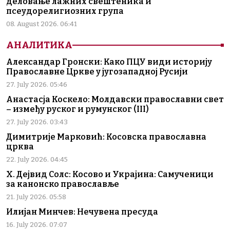
деловање лажних свештеника и
псеудорелигиозних група
08. August 2026. 06:41
АНАЛИТИКА
Александар Гронски: Како ПЦУ види историју
Православне Цркве у југозападној Русији
27. July 2026. 05:46
Анастасја Коскело: Молдавски православни свет
– између руског и румунског (III)
27. July 2026. 03:43
Димитрије Марковић: Косовска православна
црква
22. July 2026. 04:45
Х. Дејвид Солс: Косово и Украјина: Самученици
за канонско православље
21. July 2026. 05:58
Илијан Минчев: Нечувена пресуда
16. July 2026. 07:07