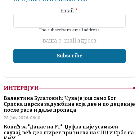
Email
The subscriber's email address.
ваша е-mail адреса
ИНТЕРВЈУИ
Валентина Булатовић: Чува је још само Бог!
Српска царска задужбина која две и по деценије
после рата и даље пропада
28. July 2026. 06:10
Ковић за "Данас на РТ": Џуфка није усамљен
случај, већ део ширег притиска на СПЦ и Србе на
КиМ