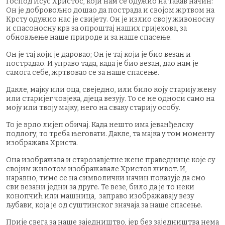
Господ Исус Христос, који нам се одужио на такав начин:
Он је добровољно дошао да пострада и својом жртвом на
Крсту одужио нас је свијету. Он је излио своју живоносну
и спасоносну крв за опроштај наших гријехова, за
обновљење наше природе и за наше спасење.
Он је тај који је даровао; Он је тај који је био везан и
пострадао. И управо тада, када је био везан, дао нам је
самога себе, жртвовао се за наше спасење.
Дакле, мајку или оца, свеједно, или било коју старију жену
или старијег човјека, дјеца везују. То се не односи само на
моју или твоју мајку, него на сваку старију особу.
То је врло лијеп обичај. Када нешто има јеванђелску
подлогу, то треба његовати. Дакле, та мајка у том моменту
изображава Христа.
Она изображава и старозавјетне жене праведнице које су
својим животом изображавале Христов живот. И,
наравно, тиме се на символички начин показује да смо
сви везани једни за друге. Те везе, било да је то неки
конопчић или машница, заправо изображавају везу
љубави, која је од суштинског значаја за наше спасење.
Прије свега за наше заједништво, јер без заједништва нема