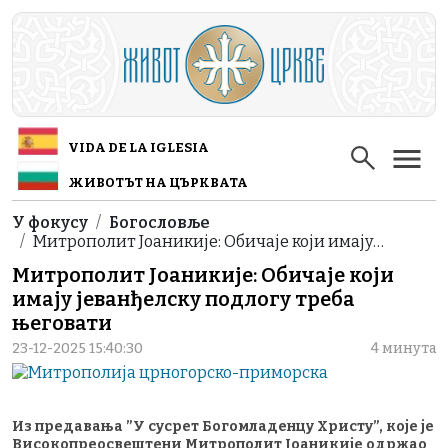
Skip to main content
VIDA DE LA IGLESIA
ЖИВОТЪТ НА ЦЪРКВАТА
Breadcrumb
У фокусу
Богословље
Митрополит Јоаникије: Обичаје који имају…
Митрополит Јоаникије: Обичаје који
имају јеванђелску подлогу треба
његовати
23-12-2025 15:40:30
4 минута
Из предавања ”У сусрет Богомладенцу Христу”, које је
Високопреосвештени Митрополит Јоаникије одржао