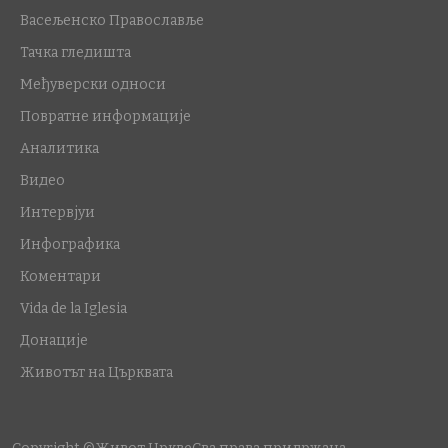
Васељенско Православље
Тачка гледишта
Међуверски односи
Повратне информације
Аналитика
Видео
Интервјуи
Инфографика
Коментари
Vida de la Iglesia
Донације
Животът на Църквата