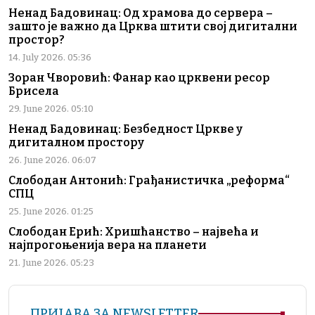
Ненад Бадовинац: Од храмова до сервера –
зашто је важно да Црква штити свој дигитални
простор?
14. July 2026. 05:36
Зоран Чворовић: Фанар као црквени ресор
Брисела
29. June 2026. 05:10
Ненад Бадовинац: Безбедност Цркве у
дигиталном простору
26. June 2026. 06:07
Слободан Антонић: Грађанистичка „реформа“
СПЦ
25. June 2026. 01:25
Слободан Ерић: Хришћанство – највећа и
најпрогоњенија вера на планети
21. June 2026. 05:23
ПРИЈАВА ЗА NEWSLETTER