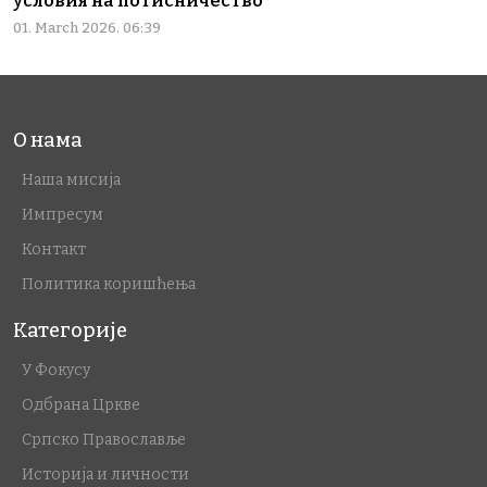
условия на потисничество
01. March 2026. 06:39
О нама
Наша мисија
Импресум
Контакт
Политика коришћења
Категорије
У Фокусу
Одбрана Цркве
Српско Православље
Историја и личности