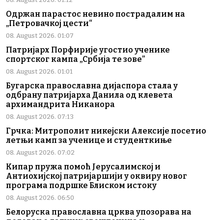
Одржан парастос невино пострадалим на
„Петровачкој цести“
08. August 2026. 01:07
Патријарх Порфирије угостио ученике
спортског кампа „Србија те зове”
08. August 2026. 01:01
Бугарска православна дијаспора стала у
одбрану патријарха Данила од клевета
архимандрита Никанора
08. August 2026. 07:13
Грчка: Митрополит никејски Алексије посетио
летњи камп за ученице и студенткиње
08. August 2026. 07:02
Кипар пружа помоћ Јерусалимској и
Антиохијској патријаршији у оквиру новог
програма подршке Блиском истоку
08. August 2026. 06:50
Белоруска православна црква упозорава на