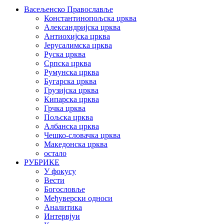
Васељенско Православље
Константинопољска црква
Александријска црква
Антиохијска црква
Јерусалимска црква
Руска црква
Српска црква
Румунска црква
Бугарска црква
Грузијска црква
Кипарска црква
Грчка црква
Пољска црква
Албанска црква
Чешко-словачка црква
Македонска црква
остало
РУБРИКЕ
У фокусу
Вести
Богословље
Међуверски односи
Аналитика
Интервјуи