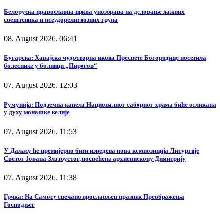
Белоруска православна црква упозорава на деловање лажних
свештеника и псеудорелигиозних група
08. August 2026. 06:41
Бугарска: Хавајска чудотворна икона Пресвете Богородице посетила
болеснике у болници „Пирогов“
07. August 2026. 12:03
Румунија: Подземна капела Националног саборног храма биће осликана
у духу монашке келије
07. August 2026. 11:53
У Даласу ће премијерно бити изведена нова композиција Литургије
Светог Јована Златоустог, посвећена архиепископу Димитрију
07. August 2026. 11:38
Грчка: На Самосу свечано прослављен празник Преображења
Господњег