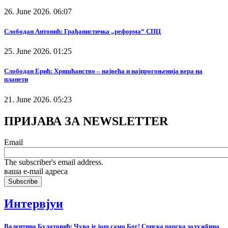
26. June 2026. 06:07
Слободан Антонић: Грађанистичка „реформа“ СПЦ
25. June 2026. 01:25
Слободан Ерић: Хришћанство – највећа и најпрогоњенија вера на
планети
21. June 2026. 05:23
ПРИЈАВА ЗА NEWSLETTER
Email
The subscriber's email address.
ваша е-mail адреса
Интервјуи
Валентина Булатовић: Чува је још само Бог! Српска царска задужбина