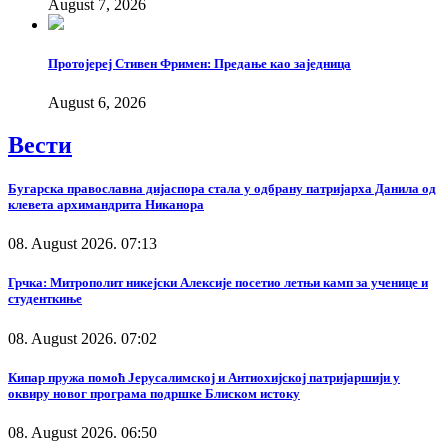
August 7, 2026
Протојереј Стивен Фримен: Предање као заједница
August 6, 2026
Вести
Бугарска православна дијаспора стала у одбрану патријарха Данила од
клевета архимандрита Никанора
08. August 2026. 07:13
Грчка: Митрополит никејски Алексије посетио летњи камп за ученице и
студенткиње
08. August 2026. 07:02
Кипар пружа помоћ Јерусалимској и Антиохијској патријаршији у
оквиру новог програма подршке Блиском истоку
08. August 2026. 06:50