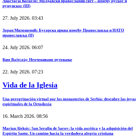
Анастасја Коскело: Молдавски православни свет – између руског и
румунског (III)
27. July 2026. 03:43
Зоран Милошевић: Бугарска црква између Православља и НАТО
православља (II)
24. July 2026. 06:07
Ким Вајтсајд: Неочекивано путовање
22. July 2026. 07:23
Vida de la Iglesia
Una peregrinación virtual por los monasterios de Serbia: descubre las joyas
espirituales de la Ortodoxia
16. March 2026. 08:56
Marjan Aleksic: San Serafín de Sarov: la vida ascética y la adquisición del
Espíritu Santo. Un camino hacia la verdadera alegría cristiana