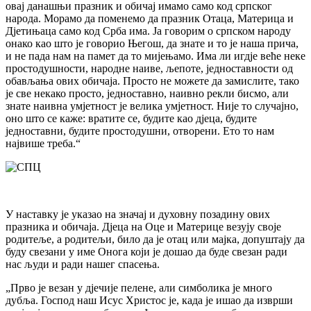
овај данашњи празник и обичај имамо само код српског
народа. Морамо да поменемо да празник Отаца, Материца и
Дјетињаца само код Срба има. Ја говорим о српском народу
онако као што је говорио Његош, да знате и то је наша прича,
и не пада нам на памет да то мијењамо. Има ли игдје веће неке
простодушности, народне наиве, љепоте, једноставности од
обављања ових обичаја. Просто не можете да замислите, тако
је све некако просто, једноставно, наивно рекли бисмо, али
знате наивна умјетност је велика умјетност. Није то случајно, ​
оно што се каже: вратите се, будите као дјеца, будите
једноставни, будите простодушни, отворени. Ето то нам
највише треба.“
У наставку је указао на значај и духовну позадину ових
празника и обичаја. Дјеца на Оце и Материце везују своје
родитеље, а родитељи, било да је отац или мајка, допуштају да
буду свезани у име Онога који је дошао да буде свезан ради
нас људи и ради нашег спасења.
„Прво је везан у дјечије пелене, али симболика је много
дубља. Господ наш Исус Христос је, када је ишао да изврши