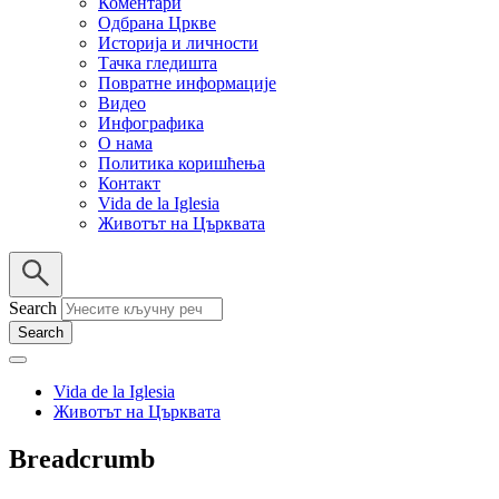
Коментари
Одбрана Цркве
Историја и личности
Тачка гледишта
Повратне информације
Видео
Инфографика
О нама
Политика коришћења
Контакт
Vida de la Iglesia
Животът на Църквата
Search
Vida de la Iglesia
Животът на Църквата
Breadcrumb