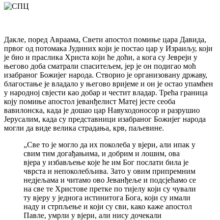
Дакле, поред Авраама, Свети апостол помиње цара Давида,
првог од потомака Јудиних који је постао цар у Израиљу, који
је био и праслика Христа који ће доћи, а кога су Јевреји у
његово доба сматрали спаситељем, јер је он подигао моћ
изабраног Божијег народа. Створио је организовану државу,
благостање је владало у његово вријеме и он је остао упамћен
у народној свјести као добар и честит владар. Трећа граница
коју помиње апостол јеванђелист Матеј јесте сеоба
вавилонска, када је дошао цар Навуходоносор и разрушио
Јерусалим, када су представници изабраног Божијег народа
могли да виде велика страдања, крв, паљевине.
„Све то је могло да их поколеба у вјери, али ипак у
свим тим догађањима, и добрим и лошим, ова
вјера у избављење које ће им Бог послати била је
чврста и непоколебљива. Зато у овим припремним
недјељама и читамо ово Јеванђеље и подсјећамо се
на све те Христове претке по тијелу који су чували
ту вјеру у једнога истинитога Бога, који су имали
наду и стрпљење и који су сви, како каже апостол
Павле, умрли у вјери, али нису дочекали