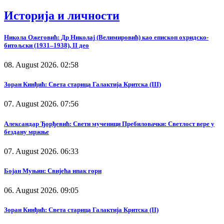
Историја и личности
Никола Ожеговић: Др Николај (Велимировић) као епископ охридско-
битољски (1931–1938), II део
08. August 2026. 02:58
Зоран Кинђић: Света старица Галактија Критска (III)
07. August 2026. 07:56
Александар Ђорђевић: Свети мученици Пребиловачки: Светлост вере у
бездану мржње
07. August 2026. 06:33
Бојан Муњин: Свијећа ипак гори
06. August 2026. 09:05
Зоран Кинђић: Света старица Галактија Критска (II)