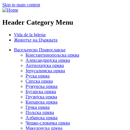
Skip to main content
Header Category Menu
Vida de la Iglesia
Животът на Църквата
Васељенско Православље
Константинопољска црква
Александријска црква
Антиохијска црква
Јерусалимска црква
Руска црква
Српска црква
Румунска црква
Бугарска црква
Грузијска црква
Кипарска црква
Грчка црква
Пољска црква
Албанска црква
Чешко-словачка црква
Македонска црква