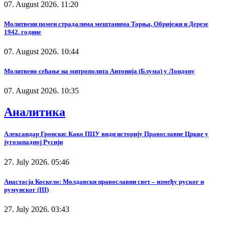
07. August 2026. 11:20
Молитвени помен страдалима мештанима Торња, Обријежи и Дерезе
1942. године
07. August 2026. 10:44
Молитвено сећање на митрополита Антонија (Блума) у Лондону
07. August 2026. 10:35
Аналитика
Александар Гронски: Како ПЦУ види историју Православне Цркве у
југозападној Русији
27. July 2026. 05:46
Анастасја Коскело: Молдавски православни свет – између руског и
румунског (III)
27. July 2026. 03:43