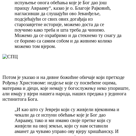
испуњење онога обећања које је Бог дао још
праоцу Аврааму“, казао је о. Благоје Рајковић,
нагласивши да слушајући ово Јеванђеље,
подсјећајући се свих ових догађаја из
старозавјетне историје, можемо доста да се
поучимо како треба и шта треба да чинимо.
Можемо да се охрабримо и да стекнемо ту снагу да
се боримо са самим собом и да живимо колико
можемо том вјером.
Потом је указао и на дивне божићне обичаје који претходе
Рођењу Христовоме: недјеље које су посвећене оцима,
матерама и дјеци, које немају у богослужењу неко упориште,
али имају у вјери нашега народа, наших предака у јединога
истинитога Бога.
„И као што су Јевреји који су живјели вјековима и
чекали да се испуни обећање које је Бог дао
Аврааму, тако и ми имамо своје претке који су
живјели на овој земљи, који су нам оставили
аманет да чувамо управо ову вјеру хришћанску. И