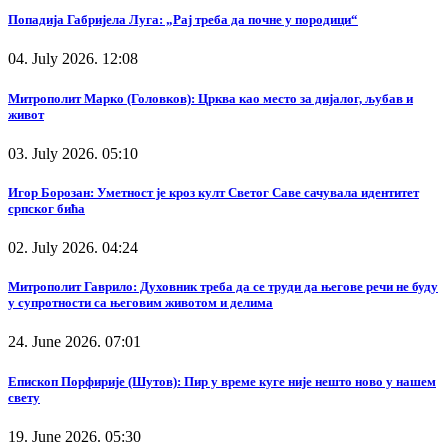
Попадија Габријела Луга: „Рај треба да почне у породици“
04. July 2026. 12:08
Митрополит Марко (Головков): Црква као место за дијалог, љубав и
живот
03. July 2026. 05:10
Игор Борозан: Уметност је кроз култ Светог Саве сачувала идентитет
српског бића
02. July 2026. 04:24
Митрополит Гаврило: Духовник треба да се труди да његове речи не буду
у супротности са његовим животом и делима
24. June 2026. 07:01
Епископ Порфирије (Шутов): Пир у време куге није нешто ново у нашем
свету
19. June 2026. 05:30