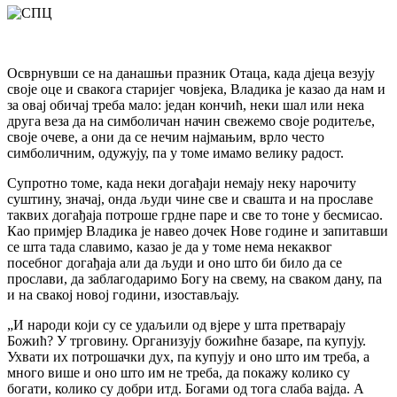
Осврнувши се на данашњи празник Отаца, када дјеца везују
своје оце и свакога старијег човјека, Владика је казао да нам и
за овај обичај треба мало: један кончић, неки шал или нека
друга веза да на симболичан начин свежемо своје родитеље,
своје очеве, а они да се нечим најмањим, врло често
симболичним, одужују, па у томе имамо велику радост.
Супротно томе, када неки догађаји немају неку нарочиту
суштину, значај, онда људи чине све и свашта и на прославе
таквих догађаја потроше грдне паре и све то тоне у бесмисао.
Као примјер Владика је навео дочек Нове године и запитавши
се шта тада славимо, казао је да у томе нема некаквог
посебног догађаја али да људи и оно што би било да се
прослави, да заблагодаримо Богу на свему, на сваком дану, па
и на свакој новој години, изостављају.
„И народи који су се удаљили од вјере у шта претварају
Божић? У трговину. Организују божићне базаре, па купују.
Ухвати их потрошачки дух, па купују и оно што им треба, а
много више и оно што им не треба, да покажу колико су
богати, колико су добри итд. Богами од тога слаба вајда. А