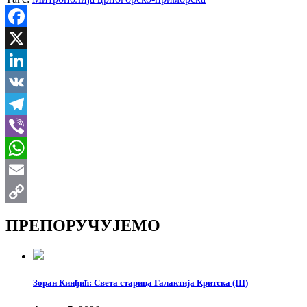
Facebook
X
LinkedIn
VK
Telegram
Viber
WhatsApp
Email
Copy
ПРЕПОРУЧУЈЕМО
Link
Зоран Кинђић: Света старица Галактија Критска (III)