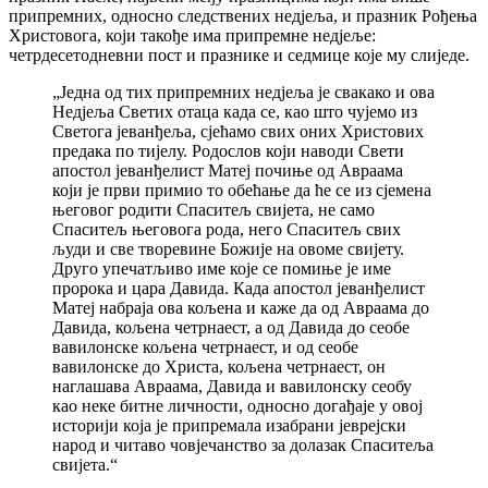
припремних, односно следствених недјеља, и празник Рођења
Христовога, који такође има припремне недјеље:
четрдесетодневни пост и празнике и седмице које му слиједе.
„Једна од тих припремних недјеља је свакако и ова
Недјеља Светих отаца када се, као што чујемо из
Светога јеванђеља, сјећамо свих оних Христових
предака по тијелу. Родослов који наводи Свети
апостол јеванђелист Матеј почиње од Авраама
који је први примио то обећање да ће се из сјемена
његовог родити Спаситељ свијета, не само
Спаситељ његовога рода, него Спаситељ свих
људи и све творевине Божије на овоме свијету.
Друго упечатљиво име које се помиње је име
пророка и цара Давида. Када апостол јеванђелист
Матеј набраја ова кољена и каже да од Авраама до
Давида, кољена четрнаест, а од Давида до сеобе
вавилонске кољена четрнаест, и од сеобе
вавилонске до Христа, кољена четрнаест, он
наглашава Авраама, Давида и вавилонску сеобу
као неке битне личности, односно догађаје у овој
историји која је припремала изабрани јеврејски
народ и читаво човјечанство за долазак Спаситеља
свијета.“