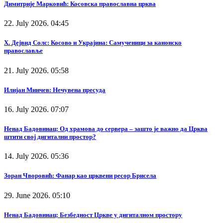
Димитрије Марковић: Косовска православна црква
22. July 2026. 04:45
Х. Дејвид Солс: Косово и Украјина: Самученици за канонско
православље
21. July 2026. 05:58
Илијан Минчев: Нечувена пресуда
16. July 2026. 07:07
Ненад Бадовинац: Од храмова до сервера – зашто је важно да Црква
штити свој дигитални простор?
14. July 2026. 05:36
Зоран Чворовић: Фанар као црквени ресор Брисела
29. June 2026. 05:10
Ненад Бадовинац: Безбедност Цркве у дигиталном простору