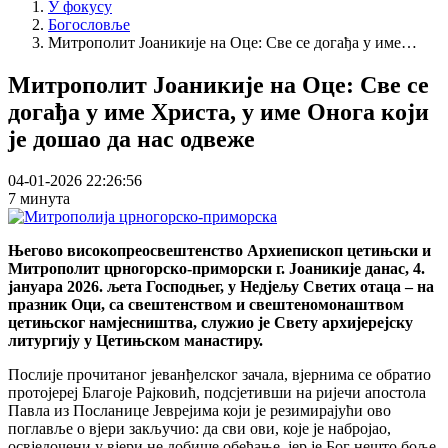
У фокусу
Богословље
Митрополит Јоаникије на Оце: Све се догађа у име…
Митрополит Јоаникије на Оце: Све се
догађа у име Христа, у име Онога који
је дошао да нас одвеже
04-01-2026 22:26:56
7 минута
Његово високопреосвештенство Архиепископ цетињски и
Митрополит црногорско-приморски г. Јоаникије данас, 4.
јануара 2026. љета Господњег, у Недјељу Светих отаца – на
празник Оци, са свештенством и свештеномонаштвом
цетињског намјесништва, служио је Свету архијерејску
литургију у Цетињском манастиру.
Послије прочитаног јеванђелског зачала, вјернима се обратио
протојереј Благоје Рајковић, подсјетивши на ријечи апостола
Павла из Посланице Јеврејима који је резимирајући ово
поглавље о вјери закључио: да сви ови, које је набројао,
освједочени у вјери не добише обећање, јер је Бог нешто боље