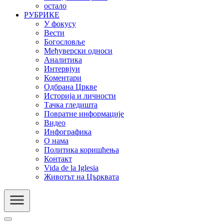
остало
РУБРИКЕ
У фокусу
Вести
Богословље
Међуверски односи
Аналитика
Интервјуи
Коментари
Одбрана Цркве
Историја и личности
Тачка гледишта
Повратне информације
Видео
Инфографика
О нама
Политика коришћења
Контакт
Vida de la Iglesia
Животът на Църквата