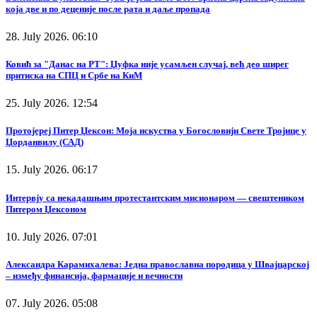
која две и по деценије после рата и даље пропада
28. July 2026. 06:10
Ковић за "Данас на РТ": Џуфка није усамљен случај, већ део ширег
притиска на СПЦ и Србе на КиМ
25. July 2026. 12:54
Протојереј Питер Џексон: Моја искуства у Богословији Свете Тројице у
Џорданвилу (САД)
15. July 2026. 06:17
Интервју са некадашњим протестантским мисионаром — свештеником
Питером Џексоном
10. July 2026. 07:01
Александра Карамихалева: Једна православна породица у Швајцарској
– између финансија, фармације и вечности
07. July 2026. 05:08