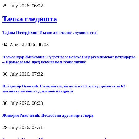
29. July 2026. 06:02
Тачка гледишта
Тајана Потерјахин: Изазов дигиталне „духовности”
04. August 2026. 06:08
Александар Живковић: Сусрет васељенског и јерусалимског патријарха
– Православље пред искушењем геополитике
30. July 2026. 07:32
Владимир Вуковић: Соларни зид на путу ка Острогу: дозвола за 67
мегавата на више од милион квадрата
30. July 2026. 06:03
Живојин Ракочевић: Неслобода другачије говори
28. July 2026. 07:51