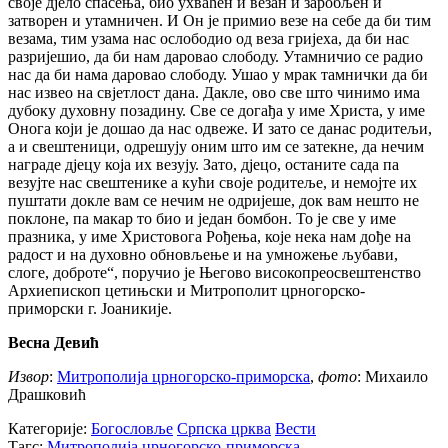
своје дјело спасења, био ухваћен и везан и заробљен и
затворен и утамничен. И Он је примио везе на себе да би тим
везама, тим узама нас ослободио од веза гријеха, да би нас
разријешио, да би нам даровао слободу. Утамничио се радио
нас да би нама даровао слободу. Ушао у мрак тамнички да би
нас извео на свјетлост дана. Дакле, ово све што чинимо има
дубоку духовну позадину. Све се догађа у име Христа, у име
Онога који је дошао да нас одвеже. И зато се данас родитељи,
а и свештеници, одрешују оним што им се затекне, да нечим
награде дјецу која их везују. Зато, дјецо, останите сада па
везујте нас свештенике а кући своје родитеље, и немојте их
пуштати докле вам се нечим не одријеше, док вам нешто не
поклоне, па макар то био и један бомбон. То је све у име
празника, у име Христовога Рођења, које нека нам дође на
радост и на духовно обновљење и на умножење љубави,
слоге, доброте“, поручио је Његово високопреосвештенство
Архиепископ цетињски и Митрополит црногорско-
приморски г. Јоаникије.
Весна Девић
Извор
:
Митрополија црногорско-приморска
,
фото
: Михаило
Драшковић
Категорије:
Богословље
Српска црква
Вести
Тагс:
Митрополија црногорско-приморска