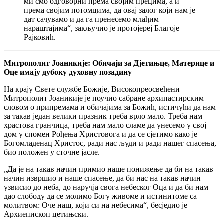
ми смо одговорни према својим прецима, а и
према својим потомцима, да овај залог који нам је
дат сачувамо и да га пренесемо млађим
нараштајима“, закључио је протојереј Благоје
Рајковић.
Митрополит Јоаникије: Обичаји за Дјетињце, Материце и
Оце имају дубоку духовну позадину
На крају Свете службе Божије, Високопреосвећени
Митрополит Јоаникије је поучио сабране архипастирским
словом о припремама и обичајима за Божић, истичући да нам
за такав један велики празник треба врло мало. Треба нам
храстова гранчица, треба нам мало сламе да унесемо у свој
дом у спомен Рођења Христовога и да се сјетимо како је
Богомладенац Христос, ради нас људи и ради нашег спасења,
био положен у сточне јасле.
„Да је на такав начин примио наше понижење да би на такав
начин извршио и наше спасење, да би нас на такав начин
узвисио до неба, до наручја свога небеског Оца и да би нам
дао слободу да се молимо Богу живоме и истинитоме са
молитвом: Оче наш, који си на небесима“, бесједио је
Архиепископ цетињски.