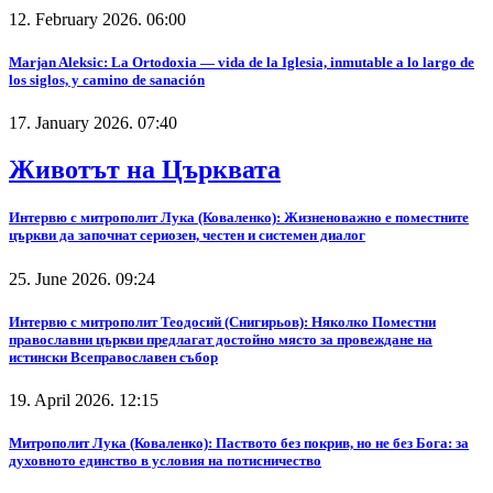
12. February 2026. 06:00
Marjan Aleksic: La Ortodoxia — vida de la Iglesia, inmutable a lo largo de
los siglos, y camino de sanación
17. January 2026. 07:40
Животът на Църквата
Интервю с митрополит Лука (Коваленко): Жизненоважно е поместните
църкви да започнат сериозен, честен и системен диалог
25. June 2026. 09:24
Интервю с митрополит Теодосий (Снигирьов): Няколко Поместни
православни църкви предлагат достойно място за провеждане на
истински Всеправославен събор
19. April 2026. 12:15
Митрополит Лука (Коваленко): Паството без покрив, но не без Бога: за
духовното единство в условия на потисничество