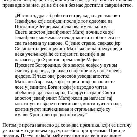
предвидио за нас, да не би они без нас достигли савршенство.
„И заиста, драга браћо и сестре, када слушамо ово
Јеванђеље које слиједи послије тог одломка из
Посланице Јеврејима и сва ова имена којима
Свети апостол јеванђелист Матеј почиње своје
Јеванђеље, можемо се некад запитати због чега се
сва та имена ту наводе. С једне стране, свакако јер
Св. апостол јеванђелист Матеј жели да предупреди
нека учења која ће се појавити касније и да
нагласи да је Христос преко своје Мајке –
Пресвете Богородице, био заиста човјек у пуном
смислу ријечи, да је имао своје претке, своје очеве,
дједове. И тако овај родослов узводи апостол
Матеј до Авраама, који је први повјеровао из те
лозе у јединога Бога и који је изродио читав
обећани јеврејски народ. Са друге стране Свети
апостол јеванђелист Матеј жели да нагласи тај
континуитет вјере и очекивања, континуитет наде,
континуитет ишчекивања и стрпљења које су
имали Христови преци по тијелу.“
Потом је прота нагласио да се за два празника, који се истичу
у читавом годишњем кругу, посебно припремамо. Први је
празник Пасхе, највећи међу празницима који има више