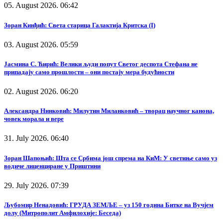
05. August 2026. 06:42
Зоран Кинђић: Света старица Галактија Критска (I)
03. August 2026. 05:59
Јасмина С. Ћирић: Велики људи попут Светог деспота Стефана не
припадају само прошлости – они постају мера будућности
02. August 2026. 06:20
Александра Нинковић: Милутин Миланковић – творац научног канона,
човек морала и вере
31. July 2026. 06:40
Зоран Шапоњић: Шта се Србима још спрема на КиМ: У светиње само уз
водиче лиценциране у Приштини
29. July 2026. 07:39
Љубомир Ненадовић: ГРУДА ЗЕМЉЕ – уз 150 година Битке на Вучјем
долу (Митрополит Амфилохије: Беседа)