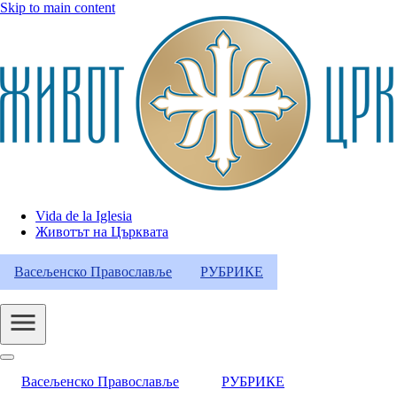
Skip to main content
Vida de la Iglesia
Животът на Църквата
Header
Category
Васељенско Православље
РУБРИКЕ
Menu
Васељенско Православље
РУБРИКЕ