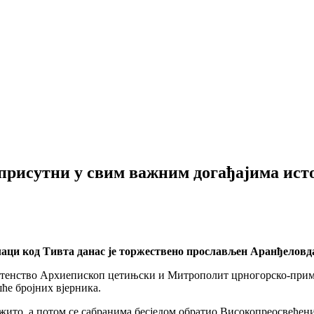
присутни у свим важним догађајима ист
ци код Тивта данас је торжествено прослављен Аранђеловда
штенство Архиепископ цетињски и Митрополит црногорско-примо
е бројних вјерника.
 жито, а потом се сабранима бесједом обратио Високопреосвећен