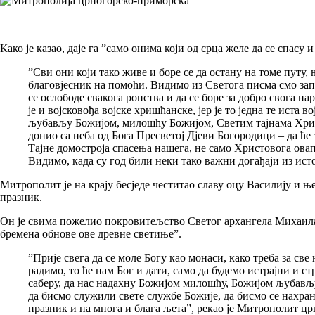
Како је казао, даје га ”само онима који од срца желе да се спасу
”Сви они који тако живе и боре се да остану на томе путу
благовјесник на помоћи. Видимо из Светога писма смо запа
се ослободе свакога ропства и да се боре за добро свога н
је и војсковођа војске хришћанске, јер је то једна те иста 
љубављу Божијом, милошћу Божијом, Светим тајнама Христо
донио са неба од Бога Пресветој Дјеви Богородици – да ће 
Тајне домостроја спасења нашега, не само Христовога ова
Видимо, када су год били неки тако важни догађаји из исто
Митрополит је на крају бесједе честитао славу оцу Василију и 
празник.
Он је свима пожелио покровитељство Светог архангела Михаила,
бремена обнове ове древне светиње”.
”Прије свега да се моле Богу као монаси, како треба за све 
радимо, то ће нам Бог и дати, само да будемо истрајни и 
саберу, да нас надахну Божијом милошћу, Божијом љубављу,
да бисмо служили свете службе Божије, да бисмо се нахра
празник и на многа и блага љета”, рекао је Митрополит ц