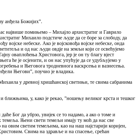
тву анђела Божијих”.
данас највише помињемо – Михајло архистратиг и Гаврило
хистратиг Михаило подстиче људе да се боре за слободу, да
ђу војске небеске. Ако је војсковођа војске небеске, онда
д светитеља и од нас људи овдје на земљи који се освећујемо
ну оваплоћења Христовога, јер је он ту благу вјест
ега ће је осјенити, и он нас упућује да се удубљујемо у
погребења и Његовога тродневнога васкрсења и вазнесења.
анђели Његови”, поучио је владика.
 Михаила у древној хришћанској светињи, те свима сабранима
 ближњима, у, како је рекао, ”ношењу великог крста и тешког
 даће Бог да убрзо, увијек се то надамо, а ако о томе и
х темеља. Њени свети темељи имају ту моћ да нас све
 на овим светим темељима, као на наш најстарији коријен,
Христовим. Свима на здравље и на спасење, срећан