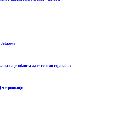
г Јефрема
а наша је обавеза да се сећамо страдалих
ј митрополији