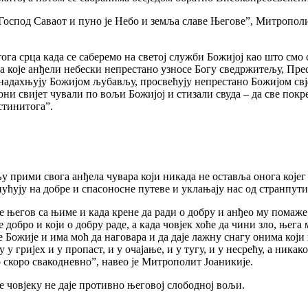
, Господ Саваот и пуно је Небо и земља славе Његове”, Митрополи
а срца када се саберемо на светој служби Божијој као што смо с
а које анђели небески непрестано узносе Богу сведржитељу, Пре
се надахњују Божијом љубављу, просвећују непрестано Божијом с
они свијет чували по вољи Божијој и стизали свуда – да све пок
стинитога”.
прими свога анђела чувара који никада не оставља онога којег м
ућују на добре и спасоносне путеве и уклањају нас од странпути
е његов са њиме и када крене да ради о добру и анђео му помаже 
 добро и који о добру раде, а када човјек хоће да чини зло, њег
ље Божије и има моћ да наговара и да даје лажну снагу онима који
у гријех и у пропаст, и у очајање, и у тугу, и у несрећу, а никако 
о скоро свакодневно”, навео је Митрополит Јоаникије.
е човјеку не даје противно његовој слободној вољи.