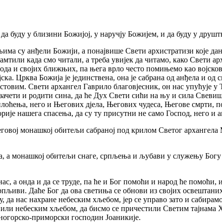
 и да буду у близини Божијој, у наручју Божијем, и да буду у друш
, њима су анђели Божији, а понајвише Свети архистратизи које 
мтили када смо читали, а треба увијек да читамо, како Свети ар
арода и својих ближњих, па њега врло често помињемо као војсково
војска. Црква Божија је јединствена, она је сабрана од анђела и о
вим. Свети архангел Гаврило благовјесник, он нас упућује у Тај
зачети и родити сина, да ће Дух Свети сићи на њу и сила Свевишњ
плоћења, него и Његових дјела, Његових чудеса, Његове смрти, 
рије нашега спасења, да су ту присутни не само Господ, него и 
његовој монашкој обитељи сабраној под крилом Светог архангела
 а монашкој обитељи снаге, српљења и љубави у служењу Богу и
нас, а онда и да се труде, па ће и Бог помоћи и народ ће помоћи, и
стрпљиви. Даће Бог да ова светиња се обнови из својих освештани
 да нас нахране небеским хљебом, јер се управо зато и сабирамо
нили небеским хљебом, да бисмо се причестили Светим тајнама 
рногорско-приморски господин Јоаникије.