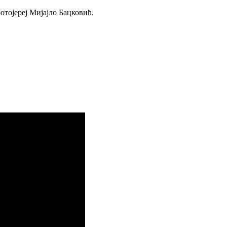
отојереј Мијајло Бацковић.