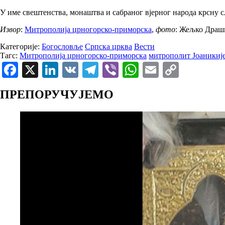
У име свештенства, монаштва и сабраног вјерног народа крсну 
Извор
:
Митрополија црногорско-приморска
,
фото
: Жељко Драш
Категорије:
Богословље
Српска црква
Вести
Тагс:
Митрополија црногорско-приморска
митрополит Јоаникиј
Facebook
X
LinkedIn
VK
Telegram
Viber
WhatsApp
Email
Copy
Link
ПРЕПОРУЧУЈЕМО