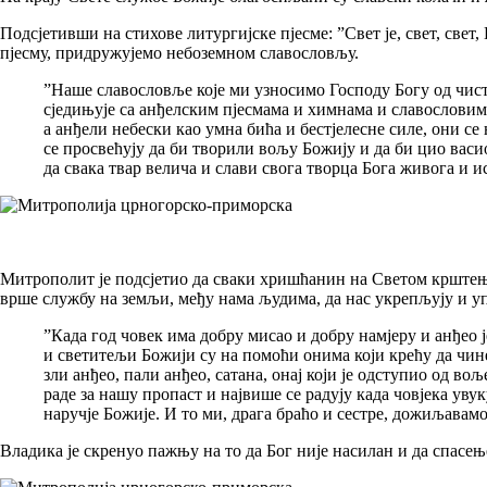
Подсјетивши на стихове литургијске пјесме: ”Свет је, свет, свет
пјесму, придружујемо небоземном славословљу.
”Наше славословље које ми узносимо Господу Богу од чистог
сједињује са анђелским пјесмама и химнама и славословим
а анђели небески као умна бића и бестјелесне силе, они 
се просвећују да би творили вољу Божију и да би цио васи
да свака твар велича и слави свога творца Бога живога и и
Митрополит је подсјетио да сваки хришћанин на Светом крштењу 
врше службу на земљи, међу нама људима, да нас укрепљују и уп
”Када год човек има добру мисао и добру намјеру и анђео ј
и светитељи Божији су на помоћи онима који крећу да чине
зли анђео, пали анђео, сатана, онај који је одступио од во
раде за нашу пропаст и највише се радују када човјека увуку 
наручје Божије. И то ми, драга браћо и сестре, дожиљавам
Владика је скренуо пажњу на то да Бог није насилан и да спасењ