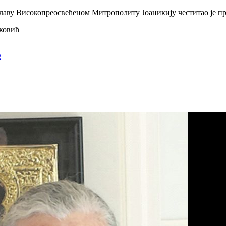
славу Високопреосвећеном Митрополиту Јоаникију честитао је пр
ковић
е