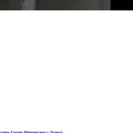
астиру Светих Мироносица у Дупилу