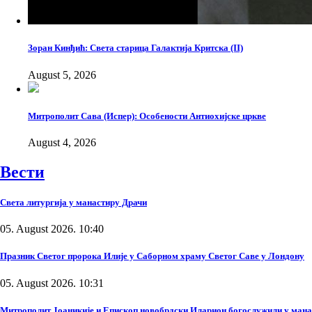
Зоран Кинђић: Света старица Галактија Критска (II)
August 5, 2026
Митрополит Сава (Испер): Особености Антиохијске цркве
August 4, 2026
Вести
Света литургија у манастиру Драчи
05. August 2026. 10:40
Празник Светог пророка Илије у Саборном храму Светог Саве у Лондону
05. August 2026. 10:31
Митрополит Јоаникије и Епископ новобрдски Иларион богослужили у ман