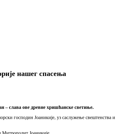
орије нашег спасења
н – слава ове древне хришћанске светиње.
рски господин Јоаникије, уз саслужење свештенства и
и Митрополит Јоаникије.