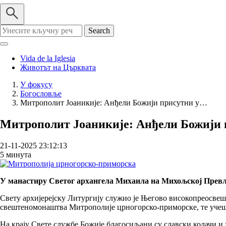
Search
Vida de la Iglesia
Животът на Църквата
У фокусу
Богословље
Breadcrumb
Митрополит Јоаникије: Анђели Божији присутни у…
Митрополит Јоаникије: Анђели Божији 
21-11-2025 23:12:13
5 минута
У манастиру Светог архангела Михаила на Михољској Превла
Свету архијерејску Литургију служио је Његово високопреосве
свештеномонаштва Митрополије црногорско-приморске, те учешћ
На крају Свете службе Божије благосиљани су славски колачи и