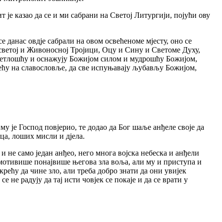
т је казао да се и ми сабрани на Светој Литургији, појући ову
е данас овдје сабрали на овом освећеноме мјесту, оно се
светој и Живоносној Тројици, Оцу и Сину и Светоме Духу,
вјетлошћу и оснажују Божијом силом и мудрошћу Божијом,
рећу на славословље, да све испуњавају љубављу Божијом,
у је Господ повјерио, те додао да Бог шаље анђеле своје да
ца, лоших мисли и дјела.
и не само један анђео, него многа војска небеска и анђели
а мотивише понајвише његова зла воља, али му и приступа и
 крећу да чине зло, али треба добро знати да они увијек
се не радују да тај исти човјек се покаје и да се врати у