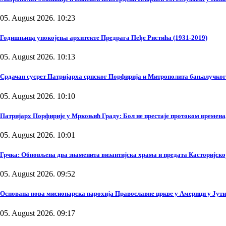
05. August 2026. 10:23
Годишњица упокојења архитекте Предрага Пеђе Ристића (1931-2019)
05. August 2026. 10:13
Срдачан сусрет Патријарха српског Порфирија и Митрополита бањалучко
05. August 2026. 10:10
Патријарх Порфирије у Мркоњић Граду: Бол не престаје протоком времена, 
05. August 2026. 10:01
Грчка: Обновљена два знаменита византијска храма и предата Касторијско
05. August 2026. 09:52
Основана нова мисионарска парохија Православне цркве у Америци у Јути
05. August 2026. 09:17