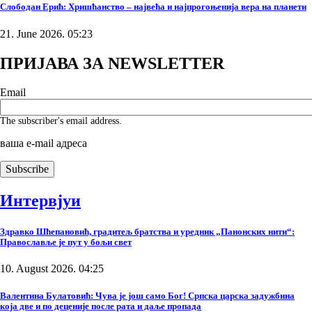
Слободан Ерић: Хришћанство – највећа и најпрогоњенија вера на планети
21. June 2026. 05:23
ПРИЈАВА ЗА NEWSLETTER
Email
The subscriber's email address.
ваша е-mail адреса
Интервјуи
Здравко Шћепановић, градитељ братства и уредник „Панонских нити“:
Православље је пут у бољи свет
10. August 2026. 04:25
Валентина Булатовић: Чува је још само Бог! Српска царска задужбина
која две и по деценије после рата и даље пропада