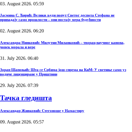
03. August 2026. 05:59
Јасмина С. Ћирић: Велики људи попут Светог деспота Стефана не
припадају само прошлости – они постају мера будућности
02. August 2026. 06:20
Александра Нинковић: Милутин Миланковић – творац научног канона,
човек морала и вере
31. July 2026. 06:40
Зоран Шапоњић: Шта се Србима још спрема на КиМ: У светиње само уз
водиче лиценциране у Приштини
29. July 2026. 07:39
Тачка гледишта
Александар Живковић: Стегоноше у Намастиру
09. August 2026. 05:57