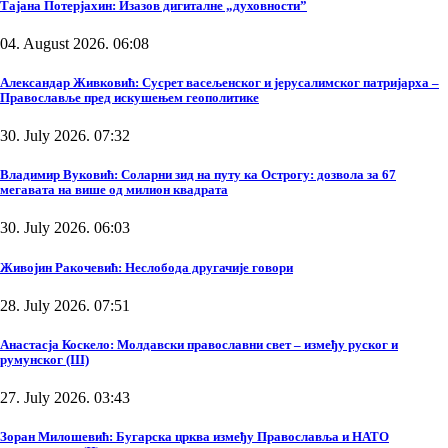
Тајана Потерјахин: Изазов дигиталне „духовности”
04. August 2026. 06:08
Александар Живковић: Сусрет васељенског и јерусалимског патријарха –
Православље пред искушењем геополитике
30. July 2026. 07:32
Владимир Вуковић: Соларни зид на путу ка Острогу: дозвола за 67
мегавата на више од милион квадрата
30. July 2026. 06:03
Живојин Ракочевић: Неслобода другачије говори
28. July 2026. 07:51
Анастасја Коскело: Молдавски православни свет – између руског и
румунског (III)
27. July 2026. 03:43
Зоран Милошевић: Бугарска црква између Православља и НАТО