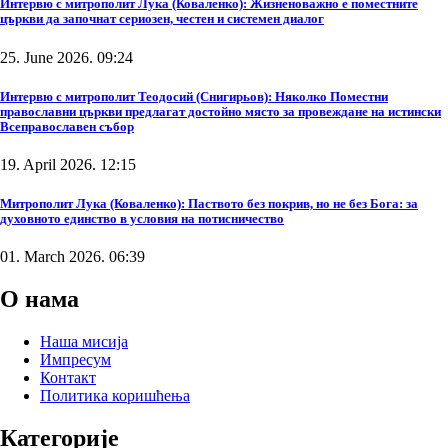
Интервю с митрополит Лука (Коваленко): Жизненоважно е поместните
църкви да започнат сериозен, честен и системен диалог
25. June 2026. 09:24
Интервю с митрополит Теодосий (Снигирьов): Няколко Поместни
православни църкви предлагат достойно място за провеждане на истински
Всеправославен събор
19. April 2026. 12:15
Митрополит Лука (Коваленко): Паството без покрив, но не без Бога: за
духовното единство в условия на потисничество
01. March 2026. 06:39
О нама
Наша мисија
Импресум
Контакт
Политика коришћења
Категорије