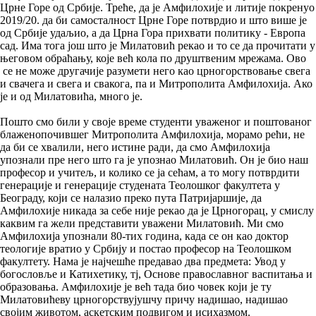
Црне Горе од Србије. Треће, да је Амфилохије и литије покренуо
2019/20. да би самосталност Црне Горе потврдио и што више је
од Србије удаљио, а да Црна Гора прихвати политику - Европа
сад. Има тога још што је Милатовић рекао и то се да прочитати у
његовом обраћању, које већ кола по друштвеним мрежама. Ово
се не може другачије разумети него као црногорствовање свега
и свачега и свега и свакога, па и Митрополита Амфилохија. Ако
је и од Милатовића, много је.
Пошто смо били у своје време студенти уваженог и поштованог
блаженопочившег Митрополита Амфилохија, морамо рећи, не
да би се хвалили, него истине ради, да смо Амфилохија
упознали пре него што га је упознао Милатовић. Он је био наш
професор и учитељ, и колико се ја сећам, а то могу потврдити
генерације и генерације студената Теолошког факултета у
Београду, који се налазио преко пута Патријаршије, да
Амфилохије никада за себе није рекао да је Црногорац, у смислу
каквим га жели представити уважени Милатовић. Ми смо
Амфилохија упознали 80-тих година, када се он као доктор
теологије вратио у Србију и постао професор на Теолошком
факултету. Нама је најчешће предавао два предмета: Увод у
богословље и Катихетику, тј, Основе православног васпитања и
образовања. Амфилохије је већ тада био човек који је ту
Милатовићеву црногорствујушчу причу надишао, надишао
својим животом, аскетским подвигом и исихазмом.