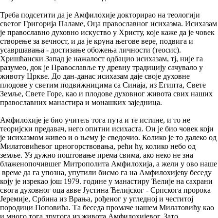
Треба подсетити да је Амфилохије докторирао на теологији
светог Григорија Паламе, Оца православног исихазма. Исихазам
је православно духовно искуство у Христу, које каже да је човек
створење за вечност, и да је круна његове вере, подвига и
усавршавања - достизање обожења личности (теосис).
Хришћански Запад је нажалост одбацио исихазам, тј, није га
разумео, док је Православље ту древну традицију сачувало у
животу Цркве. До дан-данас исихазам даје своје духовне
плодове у светим подвижницима са Синаја, из Египта, Свете
Земље, Свете Горе, као и плодове духовног живота свих наших
православних манастира и монашких заједница.
Амфилохије је био учитељ тога пута и те истине, и то не
теоријски предавач, него опитни исихаста. Он је био човек који
је исихазмом живео и о њему је сведочио. Колико је то далеко од
Милатовићевог црногорствовања, рећи ћу, колико небо од
земље. Уз дужно поштовање према свима, ако неко не зна
блаженопочившег Митрополита Амфилохија, а жели у ово наше
време да га упозна, упутили бисмо га на Амфилохијеву беседу
коју је изрекао још 1979. године у манастиру Ћелије на сахрани
свога духовног оца авве Јустина Ћелијског - Српскога пророка
Јеремије, Србина из Врања, рођеног у угледној и честитој
породици Поповића. Та беседа промаче нашем Милатовићу као
и много тога другога из живота Амфилохијевог. Зато