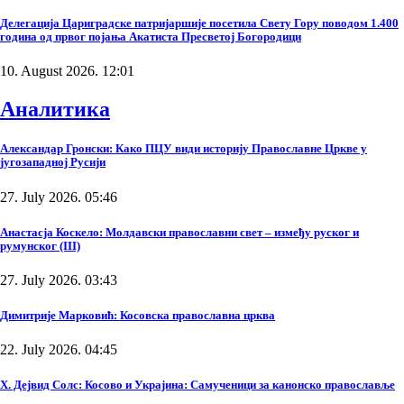
Делегација Цариградске патријаршије посетила Свету Гору поводом 1.400
година од првог појања Акатиста Пресветој Богородици
10. August 2026. 12:01
Аналитика
Александар Гронски: Како ПЦУ види историју Православне Цркве у
југозападној Русији
27. July 2026. 05:46
Анастасја Коскело: Молдавски православни свет – између руског и
румунског (III)
27. July 2026. 03:43
Димитрије Марковић: Косовска православна црква
22. July 2026. 04:45
Х. Дејвид Солс: Косово и Украјина: Самученици за канонско православље