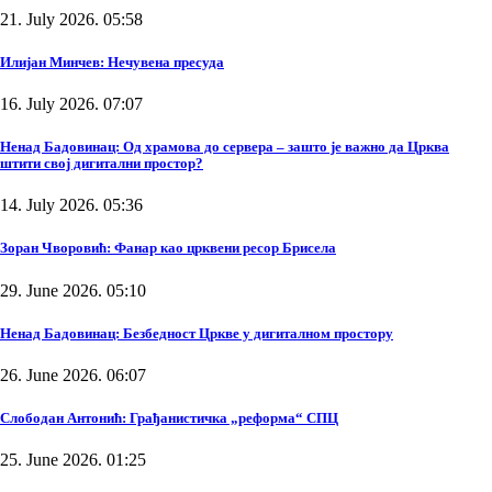
21. July 2026. 05:58
Илијан Минчев: Нечувена пресуда
16. July 2026. 07:07
Ненад Бадовинац: Од храмова до сервера – зашто је важно да Црква
штити свој дигитални простор?
14. July 2026. 05:36
Зоран Чворовић: Фанар као црквени ресор Брисела
29. June 2026. 05:10
Ненад Бадовинац: Безбедност Цркве у дигиталном простору
26. June 2026. 06:07
Слободан Антонић: Грађанистичка „реформа“ СПЦ
25. June 2026. 01:25