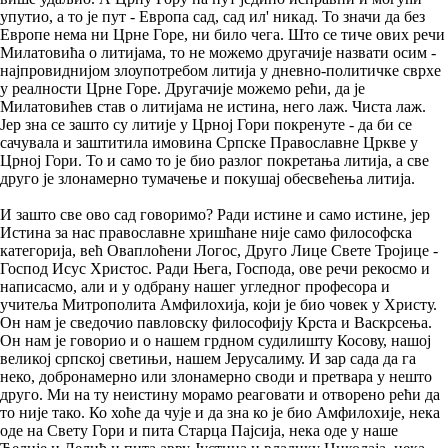
упутио, а то је пут - Европа сад, сад ил' никад. То значи да без
Европе нема ни Црне Горе, ни било чега. Што се тиче ових речи
Милатовића о литијама, то не можемо другачије назвати осим -
најпровиднијом злоупотребом литија у дневно-политичке сврхе
у реалности Црне Горе. Другачије можемо рећи, да је
Милатовићев став о литијама не истина, него лаж. Чиста лаж.
Јер зна се зашто су литије у Црној Гори покренуте - да би се
сачувала и заштитила имовина Српске Православне Цркве у
Црној Гори. То и само то је био разлог покретања литија, а све
друго је злонамерно тумачење и покушај обесвећења литија.
И зашто све ово сад говоримо? Ради истине и само истине, јер
Истина за нас православне хришћане није само философска
категорија, већ Оваплоћени Логос, Друго Лице Свете Тројице -
Господ Исус Христос. Ради Њега, Господа, ове речи рекосмо и
написасмо, али и у одбрану нашег угледног професора и
учитеља Митрополита Амфилохија, који је био човек у Христу.
Он нам је сведочио павловску философију Крста и Васкрсења.
Он нам је говорио и о нашем грдном судилишту Косову, нашој
великој српској светињи, нашем Јерусалиму. И зар сада да га
неко, добронамерно или злонамерно своди и претвара у нешто
друго. Ми на ту неистину морамо реаговати и отворено рећи да
то није тако. Ко хоће да чује и да зна ко је био Амфилохије, нека
оде на Свету Гори и пита Старца Пајсија, нека оде у наше