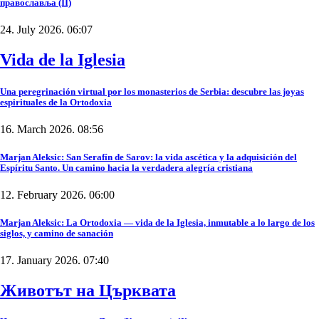
православља (II)
24. July 2026. 06:07
Vida de la Iglesia
Una peregrinación virtual por los monasterios de Serbia: descubre las joyas
espirituales de la Ortodoxia
16. March 2026. 08:56
Marjan Aleksic: San Serafín de Sarov: la vida ascética y la adquisición del
Espíritu Santo. Un camino hacia la verdadera alegría cristiana
12. February 2026. 06:00
Marjan Aleksic: La Ortodoxia — vida de la Iglesia, inmutable a lo largo de los
siglos, y camino de sanación
17. January 2026. 07:40
Животът на Църквата