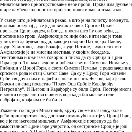
Милатовићево црногорствовање неће проћи. Црква има дубље и
шире памћење од оног историјског, политичког и земаљског.
У свему што је Милатовић рекао, а што је на почетку поменуто,
видимо покушај да се један велики човек Српске Цркве
прогласи Црногорцем, и Бог да прости што ћу ово рећи, да
постане као грош. Амфилохије то није био, нити нас је томе
учио, већ да будемо људи, како је говорио Патријарх Павле,
људи Христови, људи Божији, људи Истине, људи исихасти.
Амфилохије је на многим местима, у својим беседама,
текстовима и књигама говорио и писао да су Србија и Црна
Гора једно. То нам сведочи и рођење светог Симеона Немање у
Рибници у Црној Гори, а свети Симеон Немања је родоначелник
српскога рода и отац Светог Саве. Да су у Црној Гори живели
Срби сведочи нам и највећи српски песник Његош, који је свој
Горски вијенац посветио "Праху Оца Србије Карађорђу
Петровићу". И Његош и Карађорђе су били Срби. Постоје многа
и многа сведочанства о овоме, која када бисмо све хтели
набројати, краја им не би било.
Уважени господин Милатовић, круну своме излагању, боље
рећи црногорствовању, достиже помињући литије у Црној Гори,
које је по његовом мишљењу, Амфилохије покренуо да би
самосталност Црне Горе учврстио, од сестринске Србије је још
више удаљио. А Црну Гору на пут једино исправни и могући