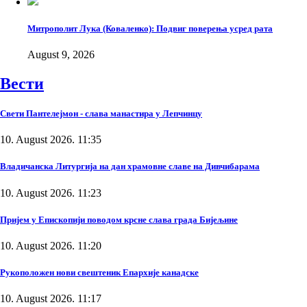
Митрополит Лука (Коваленко): Подвиг поверења усред рата
August 9, 2026
Вести
Свети Пантелејмон - слава манастира у Лепчинцу
10. August 2026. 11:35
Владичанска Литургија на дан храмовне славе на Дивчибарама
10. August 2026. 11:23
Пријем у Епископији поводом крсне слава града Бијељине
10. August 2026. 11:20
Рукоположен нови свештеник Епархије канадске
10. August 2026. 11:17