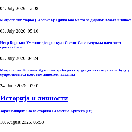
04. July 2026. 12:08
Митрополит Марко (Головков): Црква као место за дијалог, љубав и живот
03. July 2026. 05:10
Игор Борозан: Уметност је кроз култ Светог Саве сачувала идентитет
српског бића
02. July 2026. 04:24
Митрополит Гаврило: Духовник треба да се труди да његове речи не буду у
супротности са његовим животом и делима
24. June 2026. 07:01
Историја и личности
Зоран Кинђић: Света старица Галактија Критска (IV)
10. August 2026. 05:53