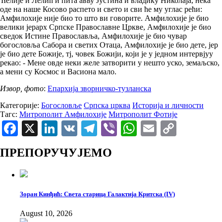
Ћелије и Лелић и пита авву Јустина и владику Николаја, нека
оде на наше Косово распето и свето и сви ће му углас рећи:
Амфилохије није био то што ви говорите. Амфилохије је био
велики јерарх Српске Православне Цркве, Амфилохије је био
сведок Истине Православља, Амфилохије је био чувар
богословља Сабора и светих Отаца, Амфилохије је био дете, јер
је био дете Божије, тј, човек Божији, који је у једном интервјуу
рекао: - Мене овде неки желе затворити у нешто уско, земаљско,
а мени су Космос и Васиона мало.
Извор, фото
:
Епархија зворничко-тузланска
Категорије:
Богословље
Српска црква
Историја и личности
Тагс:
Митрополит Амфилохије
Митрополит Фотије
Facebook
X
LinkedIn
VK
Telegram
Viber
WhatsApp
Email
Copy
Link
ПРЕПОРУЧУЈЕМО
Зоран Кинђић: Света старица Галактија Критска (IV)
August 10, 2026