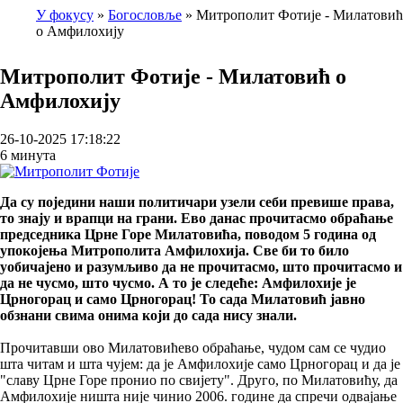
У фокусу
Богословље
Митрополит Фотије - Милатовић
о Амфилохију
Breadcrumb
Митрополит Фотије - Милатовић о
Амфилохију
26-10-2025 17:18:22
6 минута
Да су поједини наши политичари узели себи превише права,
то знају и врапци на грани. Ево данас прочитасмо обраћање
председника Црне Горе Милатовића, поводом 5 година од
упокојења Митрополита Амфилохија. Све би то било
уобичајено и разумљиво да не прочитасмо, што прочитасмо и
да не чусмо, што чусмо. А то је следеће: Амфилохије је
Црногорац и само Црногорац! То сада Милатовић јавно
обзнани свима онима који до сада нису знали.
Прочитавши ово Милатовићево обраћање, чудом сам се чудио
шта читам и шта чујем: да је Амфилохије само Црногорац и да је
"славу Црне Горе пронио по свијету". Друго, по Милатовићу, да
Амфилохије ништа није чинио 2006. године да спречи одвајање