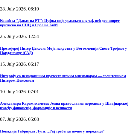
28. July 2026. 06:10
Ковић за "Данас на РТ": Џуфка није усамљен случај, већ део ширег
притиска на СПЦ и Србе на КиМ
25. July 2026. 12:54
Протојереј Питер Џексон: Моја искуства у Богословији Свете Тројице у
Џорданвилу (САД)
15. July 2026. 06:17
Интервју са некадашњим протестантским мисионаром — свештеником
Питером Џексоном
10. July 2026. 07:01
Александра Карамихалева: Једна православна породица у Швајцарској –
између финансија, фармације и вечности
07. July 2026. 05:08
Попадија Габријела Луга: „Рај треба да почне у породици“