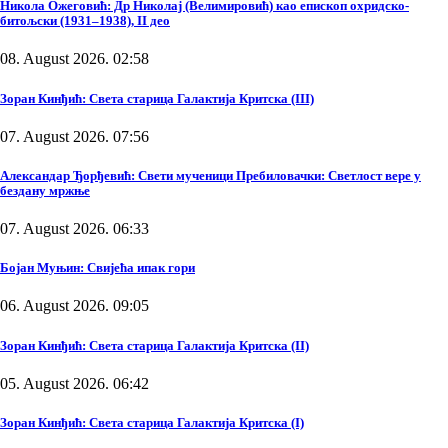
Никола Ожеговић: Др Николај (Велимировић) као епископ охридско-
битољски (1931–1938), II део
08. August 2026. 02:58
Зоран Кинђић: Света старица Галактија Критска (III)
07. August 2026. 07:56
Александар Ђорђевић: Свети мученици Пребиловачки: Светлост вере у
бездану мржње
07. August 2026. 06:33
Бојан Муњин: Свијећа ипак гори
06. August 2026. 09:05
Зоран Кинђић: Света старица Галактија Критска (II)
05. August 2026. 06:42
Зоран Кинђић: Света старица Галактија Критска (I)