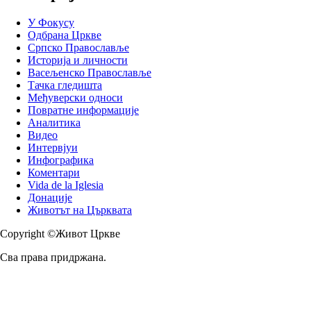
У Фокусу
Одбрана Цркве
Српско Православље
Историја и личности
Васељенско Православље
Тачка гледишта
Међуверски односи
Повратне информације
Аналитика
Видео
Интервјуи
Инфографика
Коментари
Vida de la Iglesia
Донације
Животът на Църквата
Copyright ©Живот Цркве
Сва права придржана.