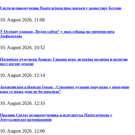
Свети великомученик Пантелејмон прослављен у манастиру Бездин
10. August 2026. 11:08
У Осојану одржан „Ђедов сабор“ у знак сећања на митрополита
Амфилохија
10. August 2026. 10:52
Патријарх румунски Данило: Снажна вера, истрајна молитва и потпуни
пост изгоне демоне
10. August 2026. 12:14
Архиепископ албански Јован: „Створимо духовно окружење у породици
како се наша деца не би заразила“
10. August 2026. 12:10
Празник Светог великомученика и исцелитеља Пантелејмона у
Јерусалимској патријаршији
10. August 2026. 12:06