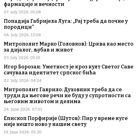
фармације и вечности
07. July 2026. 05:08
Попадија Габријела Луга: „Рај треба да почне у
породици“
04. July 2026. 12:08
Митрополит Марко (Головков): Црква као место
за дијалог, љубав и живот
03. July 2026. 05:10
Игор Борозан: Уметност је кроз култ Светог Саве
сачувала идентитет српског бића
02. July 2026. 04:24
Митрополит Гаврило: Духовник треба да се
труди да његове речи не буду у супротности са
његовим животом и делима
24. June 2026. 07:01
Епископ Порфирије (Шутов): Пир у време куге
није нешто ново у нашем свету
19. June 2026. 05:30