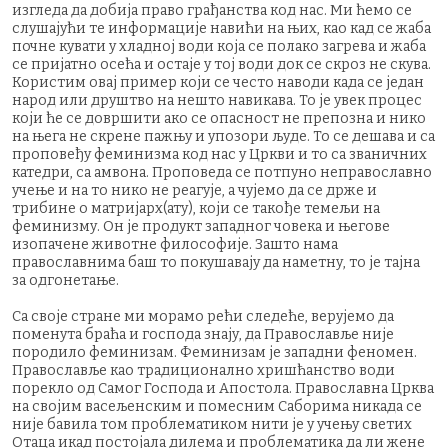
изгледа да добија право грађанства код нас. Ми ћемо се
слушајући те информације навићи на њих, као кад се жаба
почне кувати у хладној води која се полако загрева и жаба
се пријатно осећа и остаје у тој води док се скроз не скува.
Користим овај пример који се често наводи када се један
народ или друштво на нешто навикава. То је увек процес
који ће се довршити ако се опасност не препозна и нико
на њега не скрене пажњу и упозори људе. То се дешава и са
проповеђу феминизма код нас у Цркви и то са званичних
катедри, са амвона. Проповеда се потпуно неправославно
учење и на то нико не реагује, а чујемо да се држе и
трибине о матријарх(ату), који се такође темељи на
феминизму. Он је продукт западног човека и његове
изопачене животне философије. Зашто нама
православнима баш то покушавају да наметну, то је тајна
за одгонетање.
Са своје стране ми морамо рећи следеће, верујемо да
поменута браћа и господа знају, да Православље није
породило феминизам. Феминизам је западни феномен.
Православље као традиционално хришћанство води
порекло од Самог Господа и Апостола. Православна Црква
на својим васељенским и помесним Саборима никада се
није бавила том проблематиком нити је у учењу светих
Отаца икад постојала дилема и проблематика да ли жене