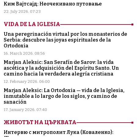
Ким Вајтсајд: Неочекивано путовање
22. July 2026. 07:23
VIDA DE LA IGLESIA
Una peregrinación virtual por los monasterios de
Serbia: descubre las joyas espirituales de la
Ortodoxia
16. March 2026. 08:56
Marjan Aleksic: San Serafín de Sarov: la vida
ascética y la adquisición del Espíritu Santo. Un
camino hacia la verdadera alegría cristiana
12. February 2026. 06:00
Marjan Aleksic: La Ortodoxia — vida de la Iglesia,
inmutable a lo largo de los siglos, y camino de
sanación
17. January 2026. 07:40
ЖИВОТЪТ НА ЦЪРКВАТА
Интервю с митрополит Лука (Коваленко):