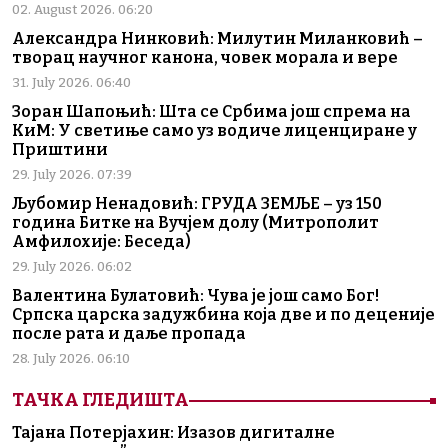
02. August 2026. 06:20
Александра Нинковић: Милутин Миланковић –
творац научног канона, човек морала и вере
31. July 2026. 06:40
Зоран Шапоњић: Шта се Србима још спрема на
КиМ: У светиње само уз водиче лиценциране у
Приштини
29. July 2026. 07:39
Љубомир Ненадовић: ГРУДА ЗЕМЉЕ – уз 150
година Битке на Вучјем долу (Митрополит
Амфилохије: Беседа)
29. July 2026. 06:02
Валентина Булатовић: Чува је још само Бог!
Српска царска задужбина која две и по деценије
после рата и даље пропада
28. July 2026. 06:10
ТАЧКА ГЛЕДИШТА
Тајана Потерјахин: Изазов дигиталне