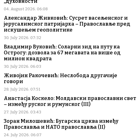
„духовности”
04. August 2026. 06:08
Александар Живковић: Сусрет васељенског и
јерусалимског патријарха – Православље пред
искушењем геополитике
30. July 2026. 07:32
Владимир Вуковић: Соларни зид на путу ка
Острогу: дозвола за 67 мегавата на више од
милион квадрата
30. July 2026. 06:03
Живојин Ракочевић: Неслобода другачије
говори
28. July 2026. 07:51
Анастасја Коскело: Молдавски православни свет
– између руског и румунског (III)
27. July 2026. 03:43
Зоран Милошевић: Бугарска црква између
Православља и НАТО православља (II)
24. July 2026. 06:07