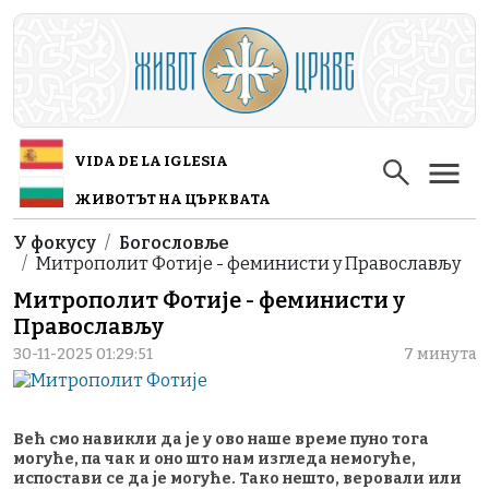
Skip to main content
VIDA DE LA IGLESIA
ЖИВОТЪТ НА ЦЪРКВАТА
Breadcrumb
У фокусу
Богословље
Митрополит Фотије - феминисти у Православљу
Митрополит Фотије - феминисти у
Православљу
30-11-2025 01:29:51
7 минута
Већ смо навикли да је у ово наше време пуно тога
могуће, па чак и оно што нам изгледа немогуће,
испостави се да је могуће. Тако нешто, веровали или