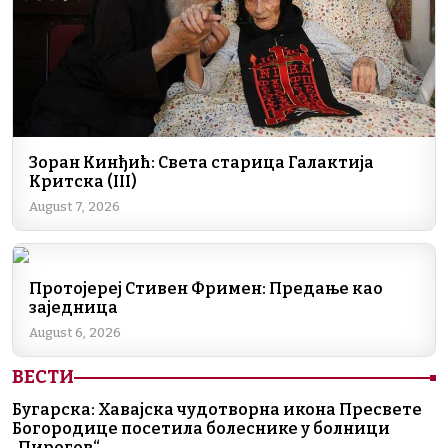
k
Зоран Кинђић: Света старица Галактија
Критска (III)
August 7, 2026
Протојереј Стивен Фримен: Предање као
заједница
August 6, 2026
ВЕСТИ
Бугарска: Хавајска чудотворна икона Пресвете
Богородице посетила болеснике у болници
„Пирогов“