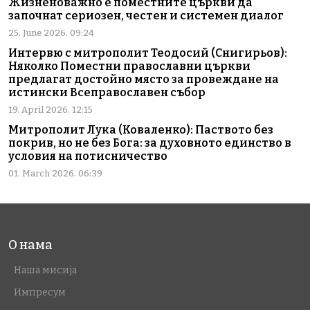
Жизненоважно е поместните църкви да
започнат сериозен, честен и системен диалог
25. June 2026. 09:24
Интервю с митрополит Теодосий (Снигирьов):
Няколко Поместни православни църкви
предлагат достойно място за провеждане на
истински Всеправославен събор
19. April 2026. 12:15
Митрополит Лука (Коваленко): Паството без
покрив, но не без Бога: за духовното единство в
условия на потисничество
01. March 2026. 06:39
О нама
Наша мисија
Импресум