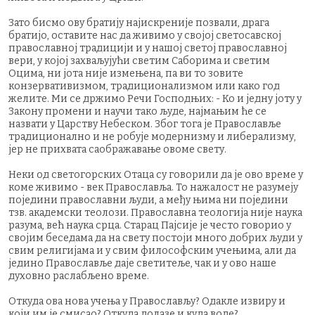
Зато бисмо ову братију најискреније позвали, драга
братијо, оставите нас да живимо у својој светосавској
православној традицији и у нашој светој православној
вери, у којој захваљујући светим Саборима и светим
Оцима, ни јота није измењена, па ви то зовите
конзервативизмом, традиционализмом или како год
желите. Ми се држимо Речи Господњих: - Ко и једну јоту у
Закону промени и научи тако људе, најмањим ће се
назвати у Царству Небеском. Због тога је Православље
традиционално и не робује модернизму и либерализму,
јер не прихвата саображавање овоме свету.
Неки од светогорских Отаца су говорили да је ово време у
коме живимо - век Православља. То нажалост не разумеју
поједини православни људи, а међу њима ни поједини
тзв. академски теолози. Православна теологија није наука
разума, већ наука срца. Старац Пајсије је често говорио у
својим беседама да на свету постоји много добрих људи у
свим религијама и у свим философским учењима, али да
једино Православље даје светитеље, чак и у ово наше
духовно раслабљено време.
Откуда ова нова учења у Православљу? Одакле извиру и
који им је смисао? Откуда долазе и куда воде?