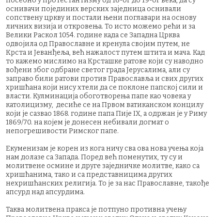
посебно у протестантизму од 16-ог до 19-ог века, да су
оснивачи појединих верских заједница оснивали
сопствену цркву и постали њени поглавари на основу
личних визија и откровења. То исто можемо рећи и за
Велики Раскол 1054. године када се Западна Црква
одвојила од Православне и кренула својим путем, не
Крста и Јеванђеља, већ нажалост путем штита и мача. Кад
то кажемо мислимо на Крсташке ратове који су наводно
вођени због одбране светог града Јерусалима, али су
заправо били ратови против Православља и свих других
хришћана који нису хтели да се поклоне папској сили и
власти. Кулминација обоготворења папе као човека у
католицизму, десиће се на Првом ватиканском концилу
који је сазвао 1868. године папа Пије IX, а одржан је у Риму
1869/70. на којем је донесен небивали догмат о
непогрешивости Римског папе.
Екуменизам је корен из кога ничу сва ова нова учења која
нам долазе са Запада. Поред већ поменутих, ту су и
молитвене осмине и друге заједничке молитве, како са
хришћанима, тако и са представницима других
нехришћанских религија. То је за нас Православне, такође
апсурд над апсурдима.
Таква молитвена пракса је потпуно противна учењу