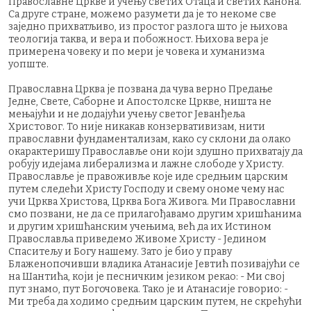
Православне Цркве и учењу светих Отаца и светих Канона.
Са друге стране, можемо разумети да је то некоме све
заједно прихватљиво, из простог разлога што је њихова
теологија таква, и вера и побожност. Њихова вера је
примерена човеку и по мери је човека и хуманизма
уопште.
Православна Црква је позвана да чува верно Предање
Једне, Свете, Саборне и Апостолске Цркве, ништа не
мењајући и не додајући учењу светог Јеванђеља
Христовог. То није никакав конзервативизам, нити
православни фундаментализам, како су склони да олако
окарактеришу Православље они који здушно прихватају да
робују идејама либерализма и лажне слободе у Христу.
Православље је правоживље које иде средњим царским
путем следећи Христу Господу и свему ономе чему нас
учи Црква Христова, Црква Бога Живога. Ми Православни
смо позвани, не да се прилагођавамо другим хришћанима
и другим хришћанским учењима, већ да их Истином
Православља приведемо Живоме Христу - Једином
Спаситељу и Богу нашему. Зато је био у праву
Блаженопочивши владика Атанасије Јевтић позивајући се
на Шантића, који је песничким језиком рекао: - Ми свој
пут знамо, пут Богочовека. Тако је и Атанасије говорио: -
Ми треба да ходимо средњим царским путем, не скрећући