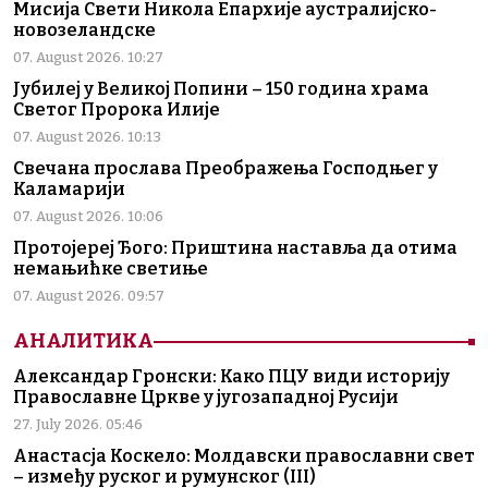
Мисија Свети Никола Епархије аустралијско-
новозеландске
07. August 2026. 10:27
Јубилеј у Великој Попини – 150 година храма
Светог Пророка Илије
07. August 2026. 10:13
Свечана прослава Преображења Господњег у
Каламарији
07. August 2026. 10:06
Протојереј Ђого: Приштина наставља да отима
немањићке светиње
07. August 2026. 09:57
АНАЛИТИКА
Александар Гронски: Како ПЦУ види историју
Православне Цркве у југозападној Русији
27. July 2026. 05:46
Анастасја Коскело: Молдавски православни свет
– између руског и румунског (III)