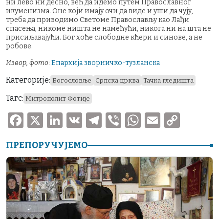
ни лево ни десно, већ да идемо путем Православног
икуменизма. Оне који имају очи да виде и уши да чују,
треба да приводимо Светоме Православљу као Лађи
спасења, никоме ништа не намећући, никога ни на шта не
присиљавајући. Бог хоће слободне кћери и синове, а не
робове.
Извор, фото
:
Епархија зворничко-тузланска
Категорије:
Богословље
Српска црква
Тачка гледишта
Тагс:
Митрополит Фотије
F
X
Li
V
T
V
W
E
C
a
n
K
el
ib
h
m
o
ПРЕПОРУЧУЈЕМО
c
k
e
er
at
ai
p
e
e
gr
s
l
y
b
dI
a
A
Li
o
n
m
p
n
o
p
k