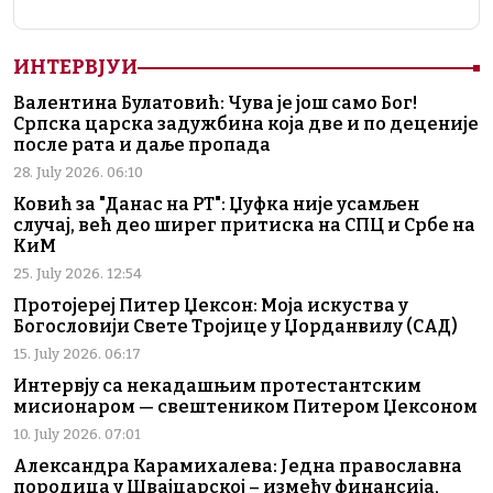
ИНТЕРВЈУИ
Валентина Булатовић: Чува је још само Бог!
Српска царска задужбина која две и по деценије
после рата и даље пропада
28. July 2026. 06:10
Ковић за "Данас на РТ": Џуфка није усамљен
случај, већ део ширег притиска на СПЦ и Србе на
КиМ
25. July 2026. 12:54
Протојереј Питер Џексон: Моја искуства у
Богословији Свете Тројице у Џорданвилу (САД)
15. July 2026. 06:17
Интервју са некадашњим протестантским
мисионаром — свештеником Питером Џексоном
10. July 2026. 07:01
Александра Карамихалева: Једна православна
породица у Швајцарској – између финансија,