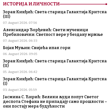
ИСТОРИЈА И ЛИЧНОСТИ
Зоран Кинђић: Света старица Галактија Критска
(III)
07. August 2026. 07:56
Александар Ђорђевић: Свети мученици
Пребиловачки: Светлост вере у бездану мржње
07. August 2026. 06:33
Бојан Муњин: Свијећа ипак гори
06. August 2026. 09:05
Зоран Кинђић: Света старица Галактија Критска
(II)
05. August 2026. 06:42
Зоран Кинђић: Света старица Галактија Критска
(I)
03. August 2026. 05:59
Јасмина С. Ћирић: Велики људи попут Светог
деспота Стефана не припадају само прошлости –
они постају мера будућности