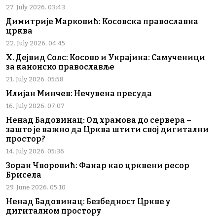
27. July 2026. 03:43
Димитрије Марковић: Косовска православна
црква
22. July 2026. 04:45
Х. Дејвид Солс: Косово и Украјина: Самученици
за канонско православље
21. July 2026. 05:58
Илијан Минчев: Нечувена пресуда
16. July 2026. 07:07
Ненад Бадовинац: Од храмова до сервера –
зашто је важно да Црква штити свој дигитални
простор?
14. July 2026. 05:36
Зоран Чворовић: Фанар као црквени ресор
Брисела
29. June 2026. 05:10
Ненад Бадовинац: Безбедност Цркве у
дигиталном простору