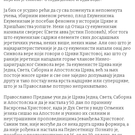
Ја бих се усудио рећи да су сва поменута и непоменута
учења, збирним именом речено, плод Екуменизма.
Екуменизам је посебан феномен у историји Цркве и
Хришћанства уопште. Неки од Отаца су екуменизам
називали свејерес (Свети авва Јустин Поповић), због тога
што екуменизам садржи елементе свих досадашњих
јеретичких учења, неких више, неких мање. Али оно што је
најкарактеристичније је да су екуменисти напали онај део
Символа вере који говори о Цркви Христовој, као што су
ранији јеретици нападали горње чланове Никео-
цариградског Символа вере. За екуменисте Црква није
Једна, Света, Саборна и Апостолска Црква, већ за њих
постоје многе цркве и све оне заједно допуњавају једна
другу и тако постају нека врста надцркве или суперцркве,
што је за Православље потпуно неприхватљиво.
Православно Предање учи да је Црква Једна, Света, Саборна
и Апостолска и да је настала у 50. дан по празнику
Васкрсења Христовог, када је Дух Свети у виду Огњених
језика сишао на Апостоле и учинио их силним и
неустрашивим проповедницима Јеванђеља Христовог.
Самим тим, није могуће да се нека друга црква формира, а
да није рођена и настала на Педесетницу. Познато је,