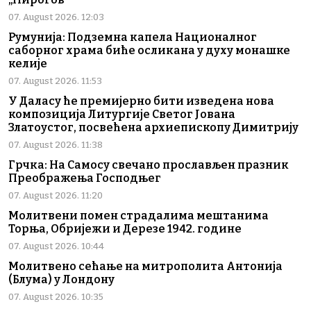
07. August 2026. 12:03
Румунија: Подземна капела Националног
саборног храма биће осликана у духу монашке
келије
07. August 2026. 11:53
У Даласу ће премијерно бити изведена нова
композиција Литургије Светог Јована
Златоустог, посвећена архиепископу Димитрију
07. August 2026. 11:38
Грчка: На Самосу свечано прослављен празник
Преображења Господњег
07. August 2026. 11:20
Молитвени помен страдалима мештанима
Торња, Обријежи и Дерезе 1942. године
07. August 2026. 10:44
Молитвено сећање на митрополита Антонија
(Блума) у Лондону
07. August 2026. 10:35