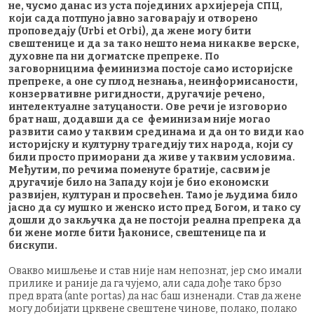
не, чусмо данас из уста појединих архијереја СПЦ,
који сада потпуно јавно заговарају и отворено
проповедају (Urbi et Orbi), да жене могу бити
свештенице и да за тако нешто нема никакве верске,
духовне па ни догматске препреке. По
заговорницима феминизма постоје само историјске
препреке, а оне су плод незнања, неинформисаности,
конзервативне ригидности, другачије речено,
интелектуалне затуцаности. Ове речи је изговорио
брат наш, додавши да се феминизам није могао
развити само у таквим срединама и да он то види као
историјску и културну трагедију тих народа, који су
били просто приморани да живе у таквим условима.
Међутим, по речима поменуте братије, сасвим је
другачије било на Западу који је био економски
развијен, културан и просвећен. Тамо је људима било
јасно да су мушко и женско исто пред Богом, и тако су
дошли до закључка да не постоји реална препрека да
би жене могле бити ђаконисе, свештенице па и
бискупи.
Овакво мишљење и став није нам непознат, јер смо имали
прилике и раније да га чујемо, али сада дође тако брзо
пред врата (ante portas) да нас баш изненади. Став да жене
могу добијати црквене свештене чинове, полако, полако