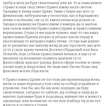
треба и могу да буду свештенице или не. То је нама нешто
страно и није својствено Православљу нити светом
Предању и учењу наше Цркве. Такве ствари као што су
феминизам, либерализам у теологији, као и Варлаамово
учење о исихазму, све су то лажна учења која долазе са
Запада и кидишу на Православље у намери да се милом
или силом наметну Православној Цркви и православним
верницима. Отуда се ми чудом чудимо, како то ова наша
православна братија упорно и упорно инсистирају и
проповедају то неправославно учењу. Остаје нам једино
да то разумемо као њихову жељу да нас просвете, као што
су то у своје време чинили Доситеј Обрадовић или Васа
Пелагић, који су били православни монаси, и кад су се
уморили од монашких подвига, вратили су се
философији људског разума, философији логике и свему
ономе чему је мера човек. Не знам како бисмо боље овај
феномен могли објаснити.
У Православној Цркви не постоји дискриминација жена,
нити се наше вернице у том смислу осећају ускраћене и
угрожене. Оне би, ако би им неко понудио да буду
свештенице, сигурно то одбиле, јер осећају и знају да је
њихово призвање брак и породица, мајчинство и живот у
заједници, или монаштво за оне које изаберу тај уски пут
живота и подвига у Цркви.