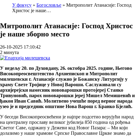
У фокусу
Богословље
Митрополит Атанасије: Господ
Христос је наше…
Breadcrumb
Митрополит Атанасије: Господ Христос
је наше зборно место
26-10-2025 17:10:42
2 минута
У недељу 20. по Духовдану, 26. октобра 2025. године, Његово
Високопреосвештенство Архиепископ и Митрополит
милешевски г. Атанасије служио је Божанску Литургију у
храму Свете Тројице у Новој Вароши. Саслуживали су
архијерејски намесник нововарошки протојереј Станко
Тривуновић, парох нововарошки јереј Мишел Мемишевић и
ђакон Иван Савић. Молитвено учешће поред верног народа
узео је и председник општине Нова Варош г. Бранко Бјелић.
У беседи Високопреосвећени је најпре подсетио верујући народ
на централну прославу великог јубилеја 850 година од рођења
Светог Саве, одржану у Дежеви код Новог Пазара: – Ми који
долазимо у наше храмове Српске Православне Цркве знамо да