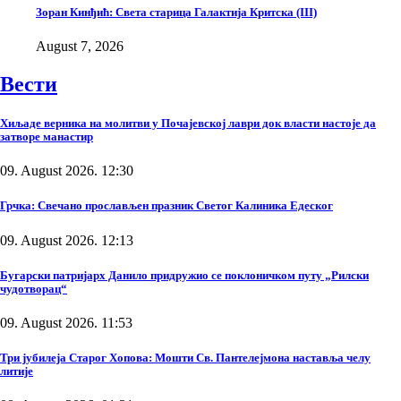
Зоран Кинђић: Света старица Галактија Критска (III)
August 7, 2026
Вести
Хиљаде верника на молитви у Почајевској лаври док власти настоје да
затворе манастир
09. August 2026. 12:30
Грчка: Свечано прослављен празник Светог Калиника Едеског
09. August 2026. 12:13
Бугарски патријарх Данило придружио се поклоничком путу „Рилски
чудотворац“
09. August 2026. 11:53
Три јубилеја Старог Хопова: Мошти Св. Пантелејмона наставља челу
литије