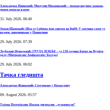
Александра Нинковић: Милутин Миланковић – творац научног канона,
човек морала и вере
31. July 2026. 06:40
Зоран Шапоњић: Шта се Србима још спрема на КиМ: У светиње само уз
водиче лиценциране у Приштини
29. July 2026. 07:39
Љубомир Ненадовић: ГРУДА ЗЕМЉЕ – уз 150 година Битке на Вучјем
долу (Митрополит Амфилохије: Беседа)
29. July 2026. 06:02
Тачка гледишта
Александар Живковић: Стегоноше у Намастиру
09. August 2026. 05:57
Тајана Потерјахин: Изазов дигиталне „духовности”