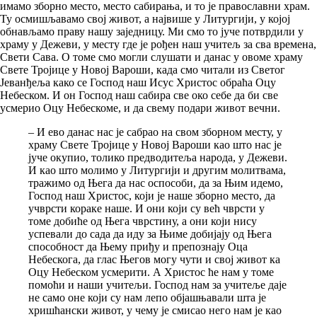
имамо зборно место, место сабирања, и то је православни храм.
Ту осмишљавамо свој живот, а највише у Литургији, у којој
обнављамо праву нашу заједницу. Ми смо то јуче потврдили у
храму у Дежеви, у месту где је рођен наш учитељ за сва времена,
Свети Сава. О томе смо могли слушати и данас у овоме храму
Свете Тројице у Новој Вароши, када смо читали из Светог
Јеванђеља како се Господ наш Исус Христос обраћа Оцу
Небеском. И он Господ наш сабира све око себе да би све
усмерио Оцу Небескоме, и да свему подари живот вечни.
– И ево данас нас је сабрао на свом зборном месту, у
храму Свете Тројице у Новој Вароши као што нас је
јуче окупио, толико предводитеља народа, у Дежеви.
И као што молимо у Литургији и другим молитвама,
тражимо од Њега да нас оспособи, да за Њим идемо,
Господ наш Христос, који је наше зборно место, да
учврсти кораке наше. И они који су већ чврсти у
томе добиће од Њега чврстину, а они који нису
успевали до сада да иду за Њиме добијају од Њега
способност да Њему приђу и препознају Оца
Небескога, да глас Његов могу чути и свој живот ка
Оцу Небеском усмерити. А Христос ће нам у томе
помоћи и наши учитељи. Господ нам за учитеље даје
не само оне који су нам лепо објашњавали шта је
хришћански живот, у чему је смисао него нам је као