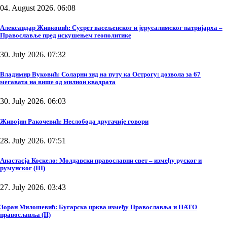
04. August 2026. 06:08
Александар Живковић: Сусрет васељенског и јерусалимског патријарха –
Православље пред искушењем геополитике
30. July 2026. 07:32
Владимир Вуковић: Соларни зид на путу ка Острогу: дозвола за 67
мегавата на више од милион квадрата
30. July 2026. 06:03
Живојин Ракочевић: Неслобода другачије говори
28. July 2026. 07:51
Анастасја Коскело: Молдавски православни свет – између руског и
румунског (III)
27. July 2026. 03:43
Зоран Милошевић: Бугарска црква између Православља и НАТО
православља (II)