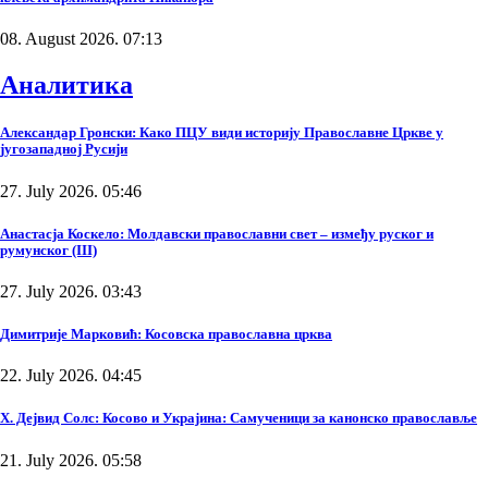
08. August 2026. 07:13
Аналитика
Александар Гронски: Како ПЦУ види историју Православне Цркве у
југозападној Русији
27. July 2026. 05:46
Анастасја Коскело: Молдавски православни свет – између руског и
румунског (III)
27. July 2026. 03:43
Димитрије Марковић: Косовска православна црква
22. July 2026. 04:45
Х. Дејвид Солс: Косово и Украјина: Самученици за канонско православље
21. July 2026. 05:58