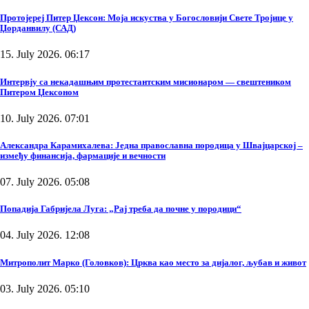
Протојереј Питер Џексон: Моја искуства у Богословији Свете Тројице у
Џорданвилу (САД)
15. July 2026. 06:17
Интервју са некадашњим протестантским мисионаром — свештеником
Питером Џексоном
10. July 2026. 07:01
Александра Карамихалева: Једна православна породица у Швајцарској –
између финансија, фармације и вечности
07. July 2026. 05:08
Попадија Габријела Луга: „Рај треба да почне у породици“
04. July 2026. 12:08
Митрополит Марко (Головков): Црква као место за дијалог, љубав и живот
03. July 2026. 05:10