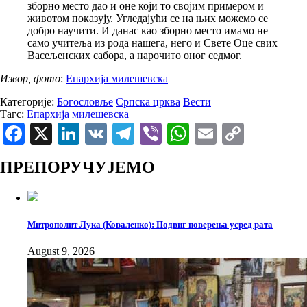
зборно место дао и оне који то својим примером и
животом показују. Угледајући се на њих можемо се
добро научити. И данас као зборно место имамо не
само учитеља из рода нашега, него и Свете Оце свих
Васељенских сабора, а нарочито оног седмог.
Извор, фото
:
Епархија милешевска
Категорије:
Богословље
Српска црква
Вести
Тагс:
Епархија милешевска
Facebook
X
LinkedIn
VK
Telegram
Viber
WhatsApp
Email
Copy
Link
ПРЕПОРУЧУЈЕМО
Митрополит Лука (Коваленко): Подвиг поверења усред рата
August 9, 2026