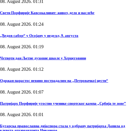
08. August 2026. 01:31
Свети Порфирије Кавсокаливит: живот, дело и наслеђе
08. August 2026. 01:24
„Ђедов сабор“ у Осојану у недељу, 9. августа
08. August 2026. 01:19
Четврти дан Љетне духовне школе у Херцеговини
08. August 2026. 01:12
Одржан парастос невино пострадалим на „Петровачкој цести“
08. August 2026. 01:07
Патријарх Порфирије угостио ученике спортског кампа „Србија те зове”
08. August 2026. 01:01
Бугарска православна дијаспора стала у одбрану патријарха Данила од
клевета архимандрита Никанора