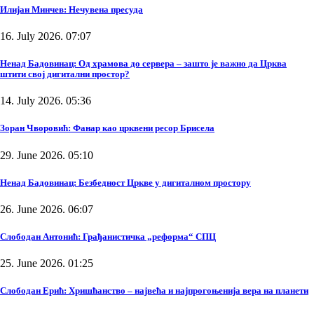
Илијан Минчев: Нечувена пресуда
16. July 2026. 07:07
Ненад Бадовинац: Од храмова до сервера – зашто је важно да Црква
штити свој дигитални простор?
14. July 2026. 05:36
Зоран Чворовић: Фанар као црквени ресор Брисела
29. June 2026. 05:10
Ненад Бадовинац: Безбедност Цркве у дигиталном простору
26. June 2026. 06:07
Слободан Антонић: Грађанистичка „реформа“ СПЦ
25. June 2026. 01:25
Слободан Ерић: Хришћанство – највећа и најпрогоњенија вера на планети