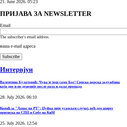
21. June 2026. 05:23
ПРИЈАВА ЗА NEWSLETTER
Email
The subscriber's email address.
ваша е-mail адреса
Интервјуи
Валентина Булатовић: Чува је још само Бог! Српска царска задужбина
која две и по деценије после рата и даље пропада
28. July 2026. 06:10
Ковић за "Данас на РТ": Џуфка није усамљен случај, већ део ширег
притиска на СПЦ и Србе на КиМ
25. July 2026. 12:54