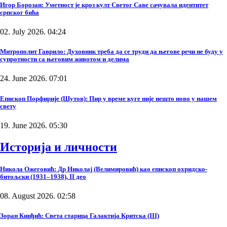
Игор Борозан: Уметност је кроз култ Светог Саве сачувала идентитет
српског бића
02. July 2026. 04:24
Митрополит Гаврило: Духовник треба да се труди да његове речи не буду у
супротности са његовим животом и делима
24. June 2026. 07:01
Епископ Порфирије (Шутов): Пир у време куге није нешто ново у нашем
свету
19. June 2026. 05:30
Историја и личности
Никола Ожеговић: Др Николај (Велимировић) као епископ охридско-
битољски (1931–1938), II део
08. August 2026. 02:58
Зоран Кинђић: Света старица Галактија Критска (III)