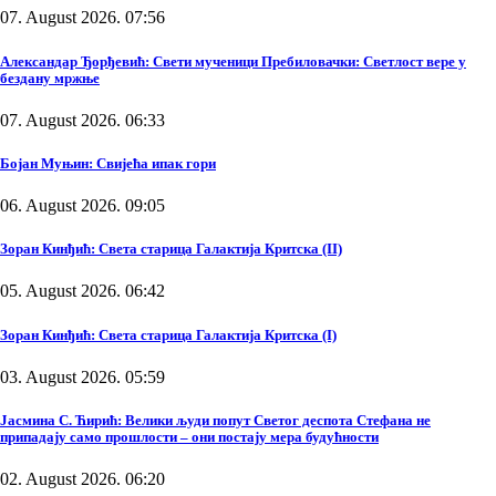
07. August 2026. 07:56
Александар Ђорђевић: Свети мученици Пребиловачки: Светлост вере у
бездану мржње
07. August 2026. 06:33
Бојан Муњин: Свијећа ипак гори
06. August 2026. 09:05
Зоран Кинђић: Света старица Галактија Критска (II)
05. August 2026. 06:42
Зоран Кинђић: Света старица Галактија Критска (I)
03. August 2026. 05:59
Јасмина С. Ћирић: Велики људи попут Светог деспота Стефана не
припадају само прошлости – они постају мера будућности
02. August 2026. 06:20