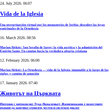
24. July 2026. 06:07
Vida de la Iglesia
Una peregrinación virtual por los monasterios de Serbia: descubre las joyas
espirituales de la Ortodoxia
16. March 2026. 08:56
Marjan Aleksic: San Serafín de Sarov: la vida ascética y la adquisición del
Espíritu Santo. Un camino hacia la verdadera alegría cristiana
12. February 2026. 06:00
Marjan Aleksic: La Ortodoxia — vida de la Iglesia, inmutable a lo largo de los
siglos, y camino de sanación
17. January 2026. 07:40
Животът на Църквата
Интервю с митрополит Лука (Коваленко): Жизненоважно е поместните
църкви да започнат сериозен, честен и системен диалог