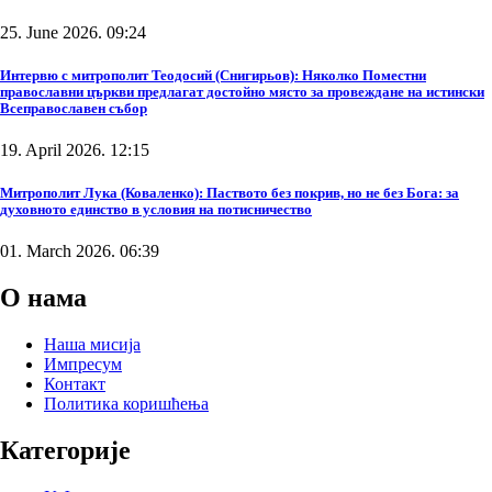
25. June 2026. 09:24
Интервю с митрополит Теодосий (Снигирьов): Няколко Поместни
православни църкви предлагат достойно място за провеждане на истински
Всеправославен събор
19. April 2026. 12:15
Митрополит Лука (Коваленко): Паството без покрив, но не без Бога: за
духовното единство в условия на потисничество
01. March 2026. 06:39
О нама
Наша мисија
Импресум
Контакт
Политика коришћења
Категорије