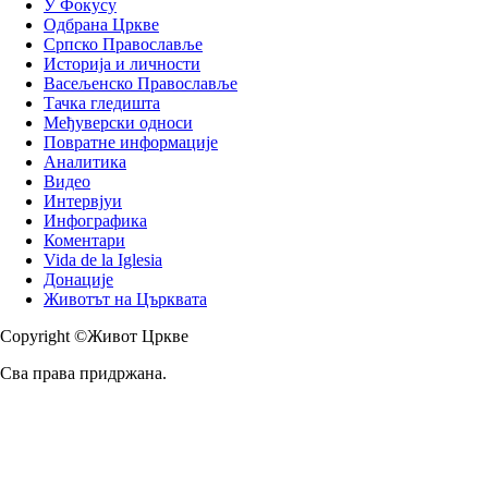
У Фокусу
Одбрана Цркве
Српско Православље
Историја и личности
Васељенско Православље
Тачка гледишта
Међуверски односи
Повратне информације
Аналитика
Видео
Интервјуи
Инфографика
Коментари
Vida de la Iglesia
Донације
Животът на Църквата
Copyright ©Живот Цркве
Сва права придржана.