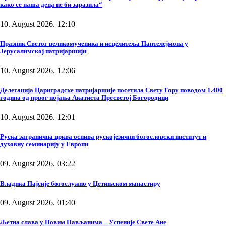
како се наша деца не би заразила“
10. August 2026. 12:10
Празник Светог великомученика и исцелитеља Пантелејмона у
Јерусалимској патријаршији
10. August 2026. 12:06
Делегација Цариградске патријаршије посетила Свету Гору поводом 1.400
година од првог појања Акатиста Пресветој Богородици
10. August 2026. 12:01
Руска загранична црква оснива рускојезични богословски институт и
духовну семинарију у Европи
09. August 2026. 03:22
Владика Пајсије богослужио у Цетињском манастиру
09. August 2026. 01:40
Љетна слава у Новим Пављанима – Успеније Свете Ане