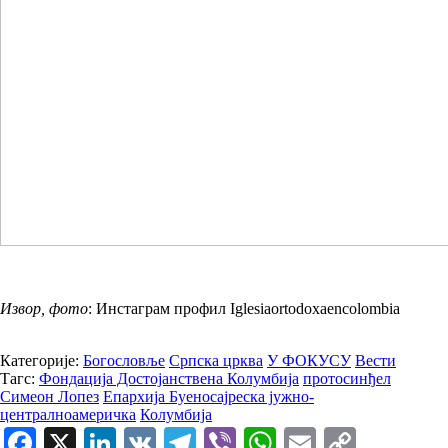
Извор, фото
: Инстаграм профил Iglesiaortodoxaencolombia
Категорије:
Богословље
Српска црква
У ФОКУСУ
Вести
Тагс:
Фондација Достојанствена Колумбија
протосинђел
Симеон Лопез
Епархија Буеносајреска јужно-
централноамеричка
Колумбија
Facebook
X
LinkedIn
VK
Telegram
Viber
WhatsApp
Email
Copy