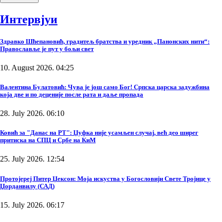
Интервјуи
Здравко Шћепановић, градитељ братства и уредник „Панонских нити“:
Православље је пут у бољи свет
10. August 2026. 04:25
Валентина Булатовић: Чува је још само Бог! Српска царска задужбина
која две и по деценије после рата и даље пропада
28. July 2026. 06:10
Ковић за "Данас на РТ": Џуфка није усамљен случај, већ део ширег
притиска на СПЦ и Србе на КиМ
25. July 2026. 12:54
Протојереј Питер Џексон: Моја искуства у Богословији Свете Тројице у
Џорданвилу (САД)
15. July 2026. 06:17