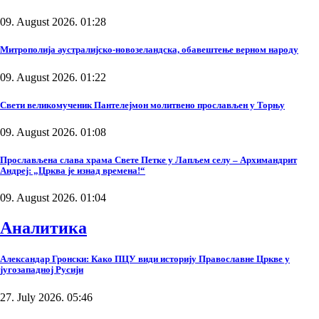
09. August 2026. 01:28
Митрополија аустралијско-новозеландска, обавештење верном народу
09. August 2026. 01:22
Свети великомученик Пантелејмон молитвено прослављен у Торњу
09. August 2026. 01:08
Прослављена слава храма Свете Петке у Лапљем селу – Архимандрит
Андреј: „Црква је изнад времена!“
09. August 2026. 01:04
Аналитика
Александар Гронски: Како ПЦУ види историју Православне Цркве у
југозападној Русији
27. July 2026. 05:46