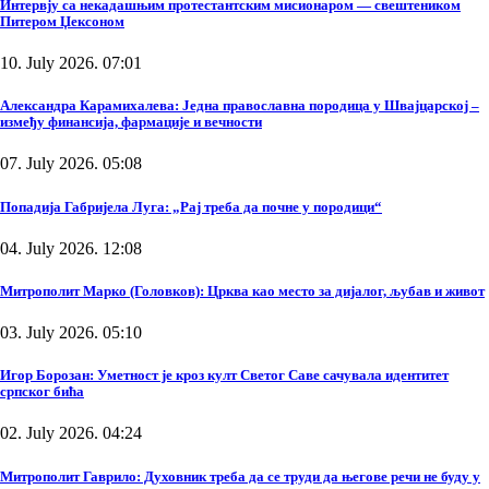
Интервју са некадашњим протестантским мисионаром — свештеником
Питером Џексоном
10. July 2026. 07:01
Александра Карамихалева: Једна православна породица у Швајцарској –
између финансија, фармације и вечности
07. July 2026. 05:08
Попадија Габријела Луга: „Рај треба да почне у породици“
04. July 2026. 12:08
Митрополит Марко (Головков): Црква као место за дијалог, љубав и живот
03. July 2026. 05:10
Игор Борозан: Уметност је кроз култ Светог Саве сачувала идентитет
српског бића
02. July 2026. 04:24
Митрополит Гаврило: Духовник треба да се труди да његове речи не буду у