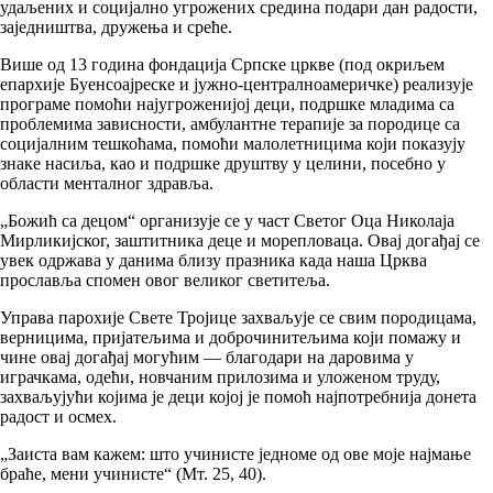
удаљених и социјално угрожених средина подари дан радости,
заједништва, дружења и среће.
Више од 13 година фондација Српске цркве (под окриљем
епархије Буенсоајреске и јужно-централноамеричке) реализује
програме помоћи најугроженијој деци, подршке младима са
проблемима зависности, амбулантне терапије за породице са
социјалним тешкоћама, помоћи малолетницима који показују
знаке насиља, као и подршке друштву у целини, посебно у
области менталног здравља.
„Божић са децом“ организује се у част Светог Оца Николаја
Мирликијског, заштитника деце и морепловаца. Овај догађај се
увек одржава у данима близу празника када наша Црква
прославља спомен овог великог светитеља.
Управа парохије Свете Тројице захваљује се свим породицама,
верницима, пријатељима и доброчинитељима који помажу и
чине овај догађај могућим — благодари на даровима у
играчкама, одећи, новчаним прилозима и уложеном труду,
захваљујући којима је деци којој је помоћ најпотребнија донета
радост и осмех.
„Заиста вам кажем: што учинисте једноме од ове моје најмање
браће, мени учинисте“ (Мт. 25, 40).