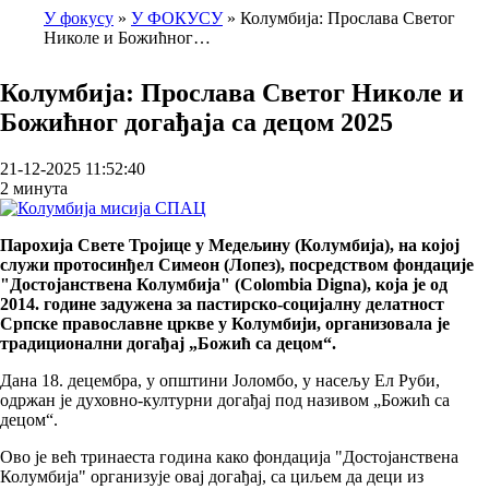
У фокусу
У ФОКУСУ
Колумбија: Прослава Светог
Николе и Божићног…
Breadcrumb
Колумбија: Прослава Светог Николе и
Божићног догађаја са децом 2025
21-12-2025 11:52:40
2 минута
Парохија Свете Тројице у Медељину (Колумбија), на којој
служи протосинђел Симеон (Лопез), посредством фондације
"Достојанствена Колумбија" (Colombia Digna), која је од
2014. године задужена за пастирско-социјалну делатност
Српске православне цркве у Колумбији, организовала је
традиционални догађај „Божић са децом“.
Дана 18. децембра, у општини Јоломбо, у насељу Ел Руби,
одржан је духовно-културни догађај под називом „Божић са
децом“.
Ово је већ тринаеста година како фондација "Достојанствена
Колумбија" организује овај догађај, са циљем да деци из