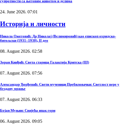
супротности са његовим животом и делима
24. June 2026. 07:01
Историја и личности
Никола Ожеговић: Др Николај (Велимировић) као епископ охридско-
битољски (1931–1938), II део
08. August 2026. 02:58
Зоран Кинђић: Света старица Галактија Критска (III)
07. August 2026. 07:56
Александар Ђорђевић: Свети мученици Пребиловачки: Светлост вере у
бездану мржње
07. August 2026. 06:33
Бојан Муњин: Свијећа ипак гори
06. August 2026. 09:05