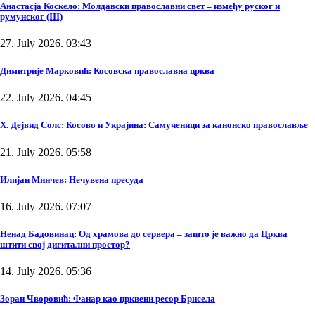
Анастасја Коскело: Молдавски православни свет – између руског и
румунског (III)
27. July 2026. 03:43
Димитрије Марковић: Косовска православна црква
22. July 2026. 04:45
Х. Дејвид Солс: Косово и Украјина: Самученици за канонско православље
21. July 2026. 05:58
Илијан Минчев: Нечувена пресуда
16. July 2026. 07:07
Ненад Бадовинац: Од храмова до сервера – зашто је важно да Црква
штити свој дигитални простор?
14. July 2026. 05:36
Зоран Чворовић: Фанар као црквени ресор Брисела