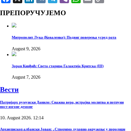
Link
ПРЕПОРУЧУЈЕМО
Митрополит Лука (Коваленко): Подвиг поверења усред рата
August 9, 2026
Зоран Кинђић: Света старица Галактија Критска (III)
August 7, 2026
Вести
Патријарх румунски Данило: Снажна вера, истрајна молитва и потпуни
пост изгоне демоне
10. August 2026. 12:14
Архиепископ албански Јован: „Створимо духовно окружење у породици