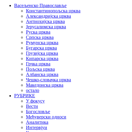
Васељенско Православље
Константинопољска црква
Александријска црква
Антиохијска црква
Јерусалимска црква
Руска црква
Српска црква
Румунска црква
Бугарска црква
Грузијска црква
Кипарска црква
Грчка црква
Пољска црква
Албанска црква
Чешко-словачка црква
Македонска црква
остало
РУБРИКЕ
У фокусу
Вести
Богословље
Међуверски односи
Аналитика
Интервјуи