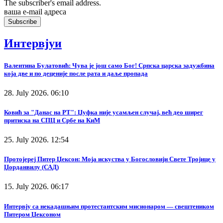
The subscriber's email address.
ваша е-mail адреса
Интервјуи
Валентина Булатовић: Чува је још само Бог! Српска царска задужбина
која две и по деценије после рата и даље пропада
28. July 2026. 06:10
Ковић за "Данас на РТ": Џуфка није усамљен случај, већ део ширег
притиска на СПЦ и Србе на КиМ
25. July 2026. 12:54
Протојереј Питер Џексон: Моја искуства у Богословији Свете Тројице у
Џорданвилу (САД)
15. July 2026. 06:17
Интервју са некадашњим протестантским мисионаром — свештеником
Питером Џексоном