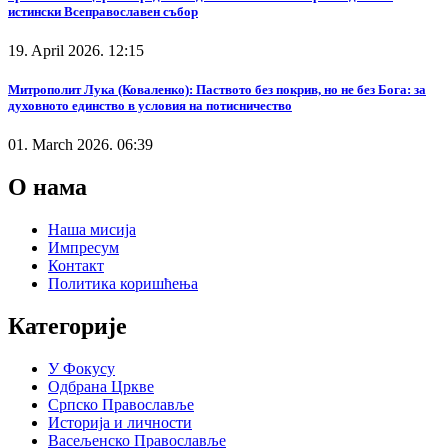
истински Всеправославен събор
19. April 2026. 12:15
Митрополит Лука (Коваленко): Паството без покрив, но не без Бога: за
духовното единство в условия на потисничество
01. March 2026. 06:39
О нама
Наша мисија
Импресум
Контакт
Политика коришћења
Категорије
У Фокусу
Одбрана Цркве
Српско Православље
Историја и личности
Васељенско Православље