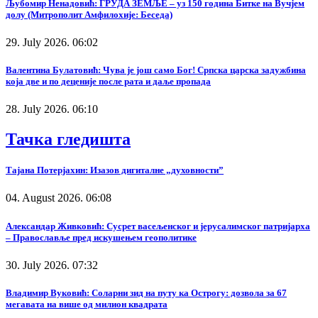
Љубомир Ненадовић: ГРУДА ЗЕМЉЕ – уз 150 година Битке на Вучјем
долу (Митрополит Амфилохије: Беседа)
29. July 2026. 06:02
Валентина Булатовић: Чува је још само Бог! Српска царска задужбина
која две и по деценије после рата и даље пропада
28. July 2026. 06:10
Тачка гледишта
Тајана Потерјахин: Изазов дигиталне „духовности”
04. August 2026. 06:08
Александар Живковић: Сусрет васељенског и јерусалимског патријарха
– Православље пред искушењем геополитике
30. July 2026. 07:32
Владимир Вуковић: Соларни зид на путу ка Острогу: дозвола за 67
мегавата на више од милион квадрата