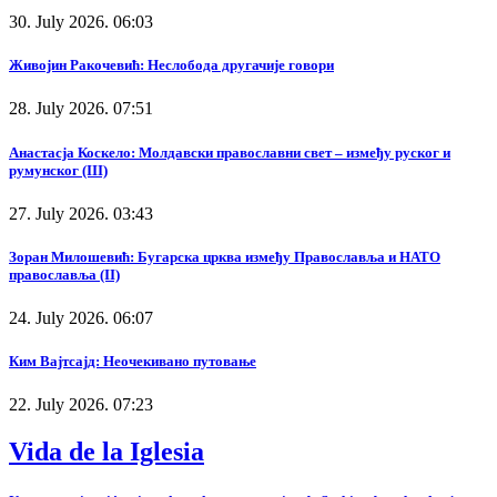
30. July 2026. 06:03
Живојин Ракочевић: Неслобода другачије говори
28. July 2026. 07:51
Анастасја Коскело: Молдавски православни свет – између руског и
румунског (III)
27. July 2026. 03:43
Зоран Милошевић: Бугарска црква између Православља и НАТО
православља (II)
24. July 2026. 06:07
Ким Вајтсајд: Неочекивано путовање
22. July 2026. 07:23
Vida de la Iglesia