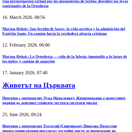
Una peregrinación virtual por los monasterios de Serbia: descubre las joyas
espirituales de la Ortodoxia
16. March 2026. 08:56
Marjan Aleksic: San Serafín de Sarov: la vida ascética y la adquisición del
Espíritu Santo. Un camino hacia la verdadera alegría cristiana
12. February 2026. 06:00
Marjan Aleksic: La Ortodoxia — vida de la Iglesia, inmutable a lo largo de
los siglos, y camino de sanación
17. January 2026. 07:40
Животът на Църквата
Интервю с митрополит Лука (Коваленко): Жизненоважно е поместните
църкви да започнат сериозен, честен и системен диалог
25. June 2026. 09:24
Интервю с митрополит Теодосий (Снигирьов): Няколко Поместни
православни църкви предлагат достойно място за провеждане на