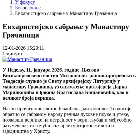
У фокусу
Богословље
Евхаристијско сабрање у Манастиру Грачаница
Евхаристијско сабрање у Манастиру
Грачаница
12-01-2026 15:29:11
1 минута
У Недељу, 11. јануара 2026. године, Његово
Високопреосвештенство Митрополит рашко-призренски г.
Теодосије служио је Свету архијерејску Литургију у
манастиру Грачаница, уз саслужење протојереја Дарка
Маринковића и ђакона Братислава Богдановића, као и
великог броја верника.
Након прочитаног светог Јеванђеља, митрополит Теодосије
обратио се сабраном народу речима духовне поуке и утехе,
позвавши вернике на истрајност у вери, љубав и међусобно
разумевање, истичући значај литургијског живота и
заједништва у Христу.