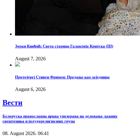
Зоран Кинђић: Света старица Галактија Критска (III)
August 7, 2026
Протојереј Стивен Фримен: Предање као заједница
August 6, 2026
Вести
Белоруска православна црква упозорава на деловање лажних
свештеника и псеудорелигиозних група
08. August 2026. 06:41