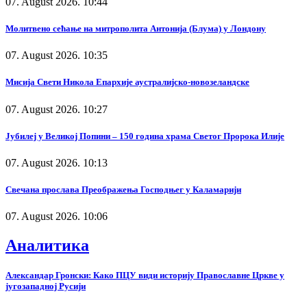
07. August 2026. 10:44
Молитвено сећање на митрополита Антонија (Блума) у Лондону
07. August 2026. 10:35
Мисија Свети Никола Епархије аустралијско-новозеландске
07. August 2026. 10:27
Јубилеј у Великој Попини – 150 година храма Светог Пророка Илије
07. August 2026. 10:13
Свечана прослава Преображења Господњег у Каламарији
07. August 2026. 10:06
Аналитика
Александар Гронски: Како ПЦУ види историју Православне Цркве у
југозападној Русији