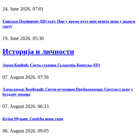
24. June 2026. 07:01
Епископ Порфирије (Шутов): Пир у време куге није нешто ново у нашем
свету
19. June 2026. 05:30
Историја и личности
Зоран Кинђић: Света старица Галактија Критска (III)
07. August 2026. 07:56
Александар Ђорђевић: Свети мученици Пребиловачки: Светлост вере у
бездану мржње
07. August 2026. 06:33
Бојан Муњин: Свијећа ипак гори
06. August 2026. 09:05