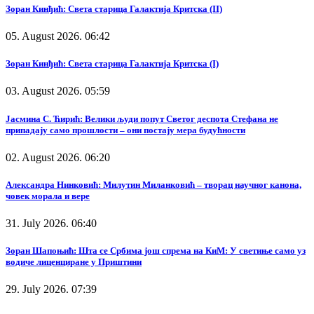
Зоран Кинђић: Света старица Галактија Критска (II)
05. August 2026. 06:42
Зоран Кинђић: Света старица Галактија Критска (I)
03. August 2026. 05:59
Јасмина С. Ћирић: Велики људи попут Светог деспота Стефана не
припадају само прошлости – они постају мера будућности
02. August 2026. 06:20
Александра Нинковић: Милутин Миланковић – творац научног канона,
човек морала и вере
31. July 2026. 06:40
Зоран Шапоњић: Шта се Србима још спрема на КиМ: У светиње само уз
водиче лиценциране у Приштини
29. July 2026. 07:39