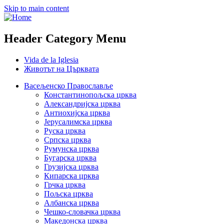
Skip to main content
Header Category Menu
Vida de la Iglesia
Животът на Църквата
Васељенско Православље
Константинопољска црква
Александријска црква
Антиохијска црква
Јерусалимска црква
Руска црква
Српска црква
Румунска црква
Бугарска црква
Грузијска црква
Кипарска црква
Грчка црква
Пољска црква
Албанска црква
Чешко-словачка црква
Македонска црква