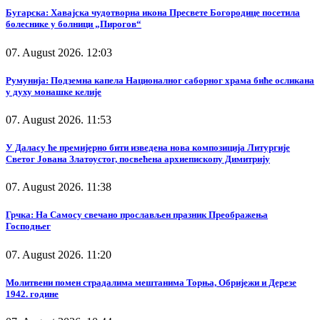
Бугарска: Хавајска чудотворна икона Пресвете Богородице посетила
болеснике у болници „Пирогов“
07. August 2026. 12:03
Румунија: Подземна капела Националног саборног храма биће осликана
у духу монашке келије
07. August 2026. 11:53
У Даласу ће премијерно бити изведена нова композиција Литургије
Светог Јована Златоустог, посвећена архиепископу Димитрију
07. August 2026. 11:38
Грчка: На Самосу свечано прослављен празник Преображења
Господњег
07. August 2026. 11:20
Молитвени помен страдалима мештанима Торња, Обријежи и Дерезе
1942. године