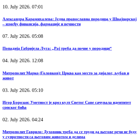
10. July 2026. 07:01
Александра Карамихалева: Једна православна породица у Швајцарској
– између финансија, фармације и вечности
07. July 2026. 05:08
Попадија Габријела Луга: „Рај треба да почне у породици“
04. July 2026. 12:08
Митрополит Марко (Головков): Црква као место за дијалог, љубав и
живот
03. July 2026. 05:10
Игор Борозан: Уметност је кроз култ Светог Саве сачувала идентитет
српског бића
02. July 2026. 04:24
Митрополит Гаврило: Духовник треба да се труди да његове речи не буду
у супротности са његовим животом и делима