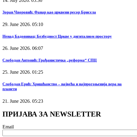
14. July 2026. 05:36
Зоран Чворовић: Фанар као црквени ресор Брисела
29. June 2026. 05:10
Ненад Бадовинац: Безбедност Цркве у дигиталном простору
26. June 2026. 06:07
Слободан Антонић: Грађанистичка „реформа“ СПЦ
25. June 2026. 01:25
Слободан Ерић: Хришћанство – највећа и најпрогоњенија вера на
планети
21. June 2026. 05:23
ПРИЈАВА ЗА NEWSLETTER
Email