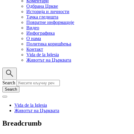
Коментари
Одбрана Цркве
Историја и личности
Тачка гледишта
Повратне информације
Видео
Инфографика
О нама
Политика коришћења
Контакт
Vida de la Iglesia
Животът на Църквата
Search
Vida de la Iglesia
Животът на Църквата
Breadcrumb