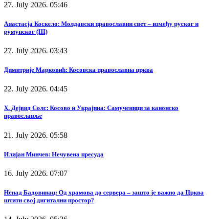
27. July 2026. 05:46
Анастасја Коскело: Молдавски православни свет – између руског и
румунског (III)
27. July 2026. 03:43
Димитрије Марковић: Косовска православна црква
22. July 2026. 04:45
Х. Дејвид Солс: Косово и Украјина: Самученици за канонско
православље
21. July 2026. 05:58
Илијан Минчев: Нечувена пресуда
16. July 2026. 07:07
Ненад Бадовинац: Од храмова до сервера – зашто је важно да Црква
штити свој дигитални простор?