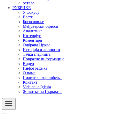
остало
РУБРИКЕ
У фокусу
Вести
Богословље
Међуверски односи
Аналитика
Интервјуи
Коментари
Одбрана Цркве
Историја и личности
Тачка гледишта
Повратне информације
Видео
Инфографика
О нама
Политика коришћења
Контакт
Vida de la Iglesia
Животът на Църквата