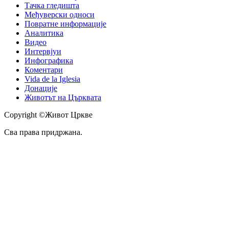
Тачка гледишта
Међуверски односи
Повратне информације
Аналитика
Видео
Интервјуи
Инфографика
Коментари
Vida de la Iglesia
Донације
Животът на Църквата
Copyright ©Живот Цркве
Сва права придржана.