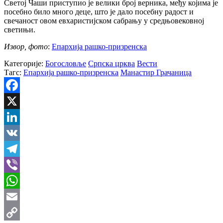
Светој Чаши приступио је велики број верника, међу којима је
посебно било много деце, што је дало посебну радост и
свечаност овом евхаристијском сабрању у средњовековној
светињи.
Извор, фото
:
Епархија рашко-призренска
Категорије:
Богословље
Српска црква
Вести
Тагс:
Епархија рашко-призренска
Манастир Грачаница
Facebook
X
LinkedIn
VK
Telegram
Viber
WhatsApp
Email