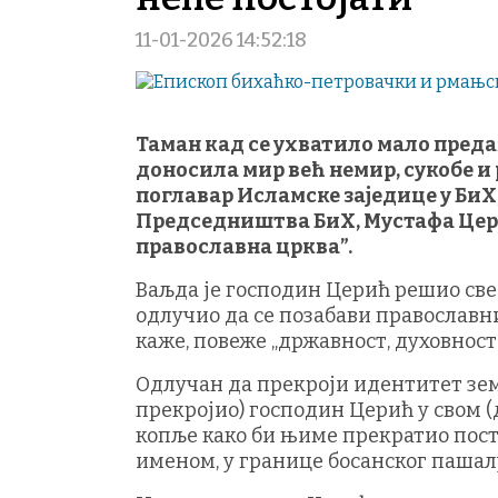
11-01-2026 14:52:18
Таман кад се ухватило мало предах
доносила мир већ немир, сукобе и 
поглавар Исламске заједице у БиХ
Председништва БиХ, Мустафа Цери
православна црква”.
Ваљда је господин Церић решио све
одлучио да се позабави православн
каже, повеже „државност, духовност
Одлучан да прекроји идентитет земљ
прекројио) господин Церић у свом 
копље како би њиме прекратио пост
именом, у границе босанског пашал