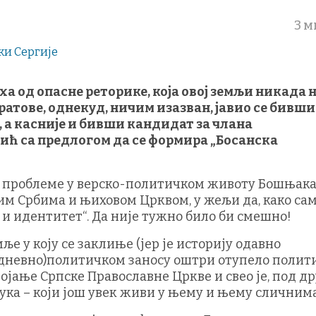
3 м
а од опасне реторике, која овој земљи никада н
ратове, однекуд, ничим изазван, јавио се бивши
, а касније и бивши кандидат за члана
ћ са предлогом да се формира „Босанска
 проблеме у верско-политичком животу Бошњака,
им Србима и њиховом Црквом, у жељи да, како са
 и идентитет“. Да није тужно било би смешно!
е у коју се заклиње (јер је историју одавно
(дневно)политичком заносу оштри отупело полит
ојање Српске Православне Цркве и свео је, под д
ука – који још увек живи у њему и њему сличнима