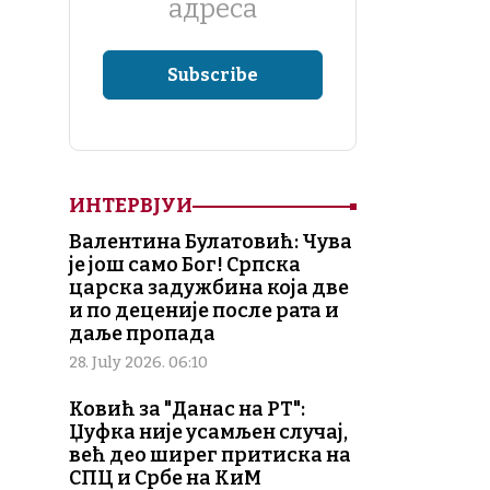
адреса
ИНТЕРВЈУИ
Валентина Булатовић: Чува
је још само Бог! Српска
царска задужбина која две
и по деценије после рата и
даље пропада
28. July 2026. 06:10
Ковић за "Данас на РТ":
Џуфка није усамљен случај,
већ део ширег притиска на
СПЦ и Србе на КиМ