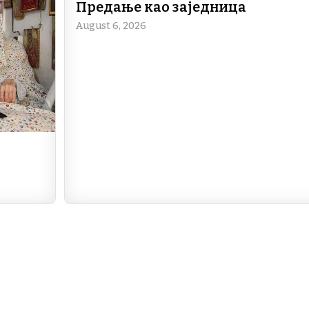
o
n
m
p
Предање као заједница
o
p
August 6, 2026
k