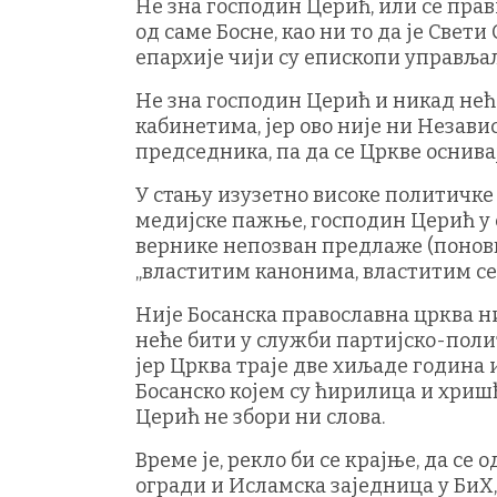
Не зна господин Церић, или се прави
од саме Босне, као ни то да је Свет
епархије чији су епископи управља
Не зна господин Церић и никад неће
кабинетима, јер ово није ни Незав
председника, па да се Цркве оснива
У стању изузетно високе политичке 
медијске пажње, господин Церић у 
вернике непозван предлаже (поновн
„властитим канонима, властитим се
Није Босанска православна црква ни
неће бити у служби партијско-пол
јер Црква траје две хиљаде година 
Босанско којем су ћирилица и хриш
Церић не збори ни слова.
Време је, рекло би се крајње, да с
огради и Исламска заједница у БиХ, 