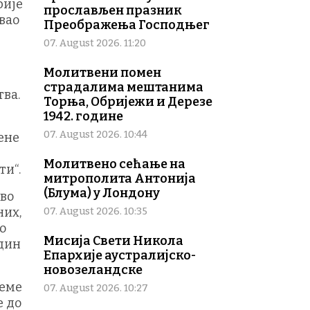
рије
прослављен празник
овао
Преображења Господњег
07. August 2026. 11:20
Молитвени помен
страдалима мештанима
тва.
Торња, Обријежи и Дерезе
1942. године
07. August 2026. 10:44
ене
Молитвено сећање на
ти“.
митрополита Антонија
(Блума) у Лондону
ово
них,
07. August 2026. 10:35
о
Мисија Свети Никола
один
Епархије аустралијско-
новозеландске
леме
07. August 2026. 10:27
е до