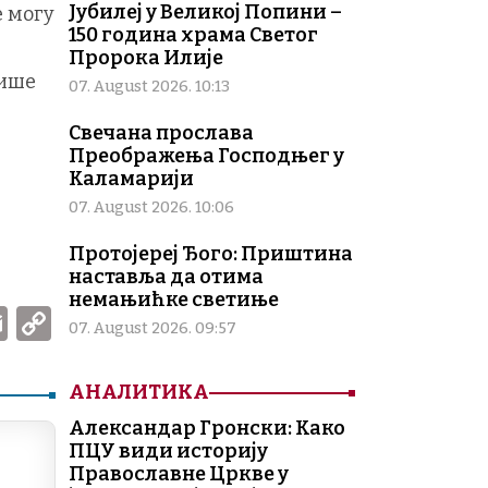
Јубилеј у Великој Попини –
е могу
150 година храма Светог
Пророка Илије
више
07. August 2026. 10:13
Свечана прослава
Преображења Господњег у
Каламарији
07. August 2026. 10:06
Протојереј Ђого: Приштина
наставља да отима
немањићке светиње
W
E
C
07. August 2026. 09:57
m
o
ai
p
АНАЛИТИКА
l
y
Александар Гронски: Како
Li
ПЦУ види историју
Православне Цркве у