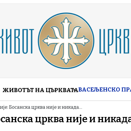
enu
ВАСЕЉЕНСКО П
ЖИВОТЪТ НА ЦЪРКВАТА
ије: Босанска црква није и никада…
осанска црква није и никад