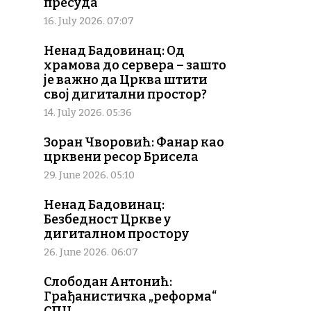
пресуда
16. July 2026. 07:07
Ненад Бадовинац: Од
храмова до сервера – зашто
је важно да Црква штити
свој дигитални простор?
14. July 2026. 05:36
Зоран Чворовић: Фанар као
црквени ресор Брисела
29. June 2026. 05:10
Ненад Бадовинац:
Безбедност Цркве у
дигиталном простору
26. June 2026. 06:07
Слободан Антонић:
Грађанистичка „реформа“