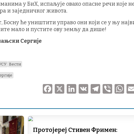
анима у БиХ, испаљује овако опасне речи које н
а и заједничког живота.
ут, Босну ће уништити управо они који се у њу нај
рите мало и пустите ову земљу да дише!
мањски Сергије
УСУ
Вести
ергије
F
X
Li
V
T
V
a
n
K
el
ib
h
c
k
e
er
at
e
e
gr
s
b
dI
a
A
Протојереј Стивен Фримен: