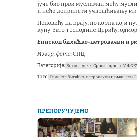
јуче био први муслиман међу муслим
и неће допринети учвршћивању мир
Поновићу на крају, по ко зна који п
куну. Зато, господине Церићу, одмо
Епископ бихаћко-петровачки и р
Извор, фото
:
СПЦ
Категорије:
Богословље
Српска црква
У ФОК
Тагс:
Епископ бихаћко-петровачки и рмањски С
ПРЕПОРУЧУЈЕМО