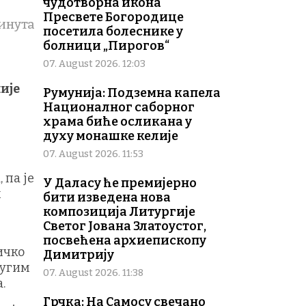
чудотворна икона
Пресвете Богородице
инута
посетила болеснике у
болници „Пирогов“
07. August 2026. 12:03
ије
Румунија: Подземна капела
Националног саборног
храма биће осликана у
духу монашке келије
07. August 2026. 11:53
 па је
У Даласу ће премијерно
м
бити изведена нова
композиција Литургије
Светог Јована Златоустог,
посвећена архиепископу
ичко
Димитрију
ругим
07. August 2026. 11:38
.
Грчка: На Самосу свечано