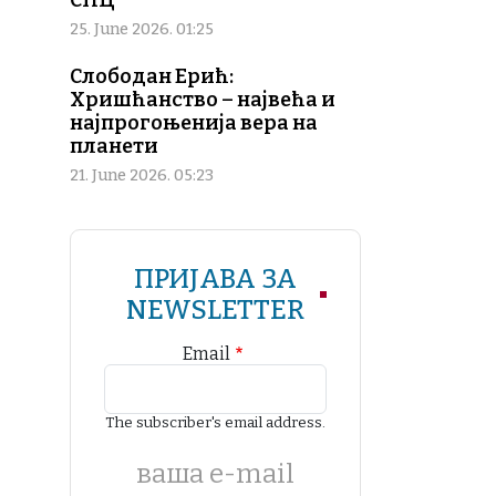
СПЦ
25. June 2026. 01:25
Слободан Ерић:
Хришћанство – највећа и
најпрогоњенија вера на
планети
21. June 2026. 05:23
ПРИЈАВА ЗА
NEWSLETTER
Email
The subscriber's email address.
ваша е-mail