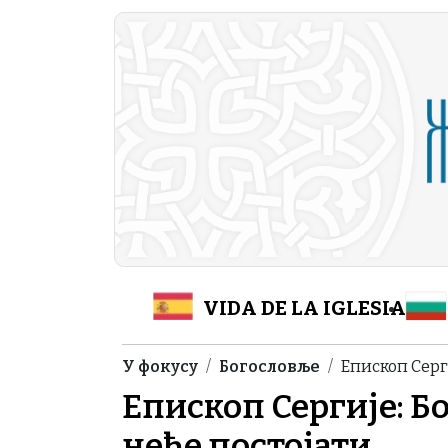
Skip to main content
Header Category M
VIDA DE LA IGLESIA
Breadcrumb
У фокусу
Богословље
Епископ Серг
Епископ Сергије: Б
неће постојати