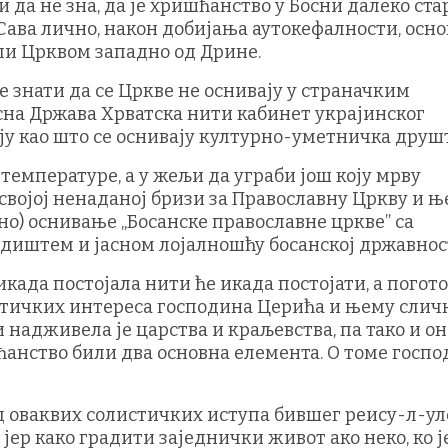
 да не зна, да је хришћанство у Босни далеко ста
и Сава лично, након добијања аутокефалности, осн
ли Црквом западно од Дрине.
 знати да се Цркве не оснивају у страначким
исна Држава Хрватска нити кабинет украјинског
ју као што се оснивају културно-уметничка друш
температуре, а у жељи да уграби још коју мрву
својој ненаданој бризи за Православну Цркву и њ
о) оснивање „Босанске православне цркве” са
диштем и јасном лојалношћу босанској државнос
када постојала нити ће икада постојати, а погот
итичких интереса господина Церића и њему слич
и надживела је царства и краљевства, па тако и он
ћанство били два основна елемента. О томе госп
е од оваквих солистичких иступа бившег реису-л-у
јер како градити заједнички живот ако неко, ко ј