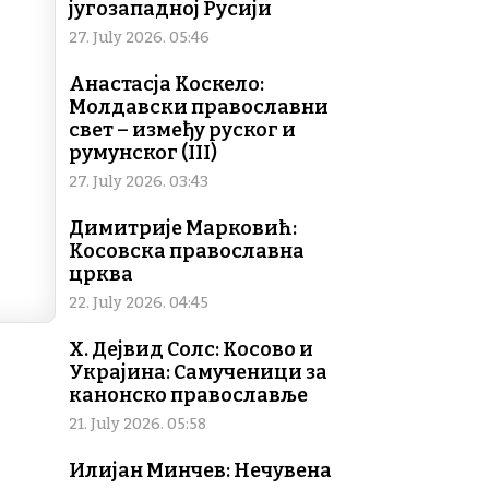
n
југозападној Русији
k
27. July 2026. 05:46
Анастасја Коскело:
Молдавски православни
свет – између руског и
румунског (III)
27. July 2026. 03:43
Димитрије Марковић:
Косовска православна
црква
22. July 2026. 04:45
Х. Дејвид Солс: Косово и
Украјина: Самученици за
канонско православље
21. July 2026. 05:58
Илијан Минчев: Нечувена