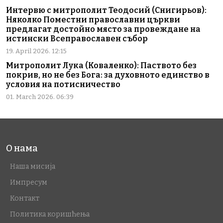
Интервю с митрополит Теодосий (Снигирьов):
Няколко Поместни православни църкви
предлагат достойно място за провеждане на
истински Всеправославен събор
19. April 2026. 12:15
Митрополит Лука (Коваленко): Паството без
покрив, но не без Бога: за духовното единство в
условия на потисничество
01. March 2026. 06:39
О нама
Наша мисија
Импресум
Контакт
Политика коришћења