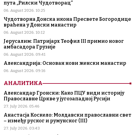
пута „Рилски Чудотворац“
06. August 2026. 10:25
Чудотворна Донска икона Пресвете Богородице
враћена у Донски манастир
06. August 2026. 10:12
Јерусалим: Патријарх Теофил III примио новог
амбасадора Грузије
06. August 2026. 09:41
Александрија: Основан нови женски манастир
06. August 2026. 09:16
АНАЛИТИКА
Александар Гронски: Како ПЦУ види историју
Православне Цркве у југозападној Русији
27. July 2026. 05:46
Анастасја Коскело: Молдавски православни свет
– између руског и румунског (III)
27. July 2026. 03:43