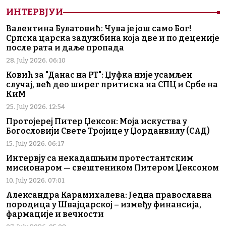
ИНТЕРВЈУИ
Валентина Булатовић: Чува је још само Бог!
Српска царска задужбина која две и по деценије
после рата и даље пропада
28. July 2026. 06:10
Ковић за "Данас на РТ": Џуфка није усамљен
случај, већ део ширег притиска на СПЦ и Србе на
КиМ
25. July 2026. 12:54
Протојереј Питер Џексон: Моја искуства у
Богословији Свете Тројице у Џорданвилу (САД)
15. July 2026. 06:17
Интервју са некадашњим протестантским
мисионаром — свештеником Питером Џексоном
10. July 2026. 07:01
Александра Карамихалева: Једна православна
породица у Швајцарској – између финансија,
фармације и вечности