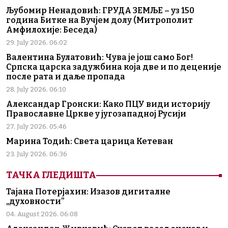
Љубомир Ненадовић: ГРУДА ЗЕМЉЕ – уз 150
година Битке на Вучјем долу (Митрополит
Амфилохије: Беседа)
29. July 2026. 06:02
Валентина Булатовић: Чува је још само Бог!
Српска царска задужбина која две и по деценије
после рата и даље пропада
28. July 2026. 06:10
Александар Гронски: Како ПЦУ види историју
Православне Цркве у југозападној Русији
27. July 2026. 05:46
Марина Тодић: Света царица Кетеван
23. July 2026. 06:36
ТАЧКА ГЛЕДИШТА
Тајана Потерјахин: Изазов дигиталне
„духовности”
04. August 2026. 06:08