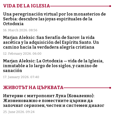
VIDA DE LA IGLESIA
Una peregrinación virtual por los monasterios de
Serbia: descubre las joyas espirituales de la
Ortodoxia
16. March 2026. 08:56
Marjan Aleksic: San Serafín de Sarov: la vida
ascética y la adquisición del Espíritu Santo. Un
camino hacia la verdadera alegría cristiana
12. February 2026. 06:00
Marjan Aleksic: La Ortodoxia — vida de la Iglesia,
inmutable a lo largo de los siglos, y camino de
sanación
17. January 2026. 07:40
ЖИВОТЪТ НА ЦЪРКВАТА
Интервю с митрополит Лука (Коваленко):
Жизненоважно е поместните църкви да
започнат сериозен, честен и системен диалог
25. June 2026. 09:24