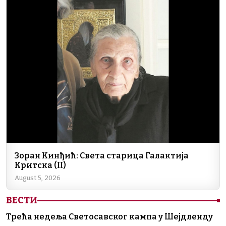
k
Зоран Кинђић: Света старица Галактија
Критска (II)
August 5, 2026
ВЕСТИ
Трећа недеља Светосавског кампа у Шејдленду