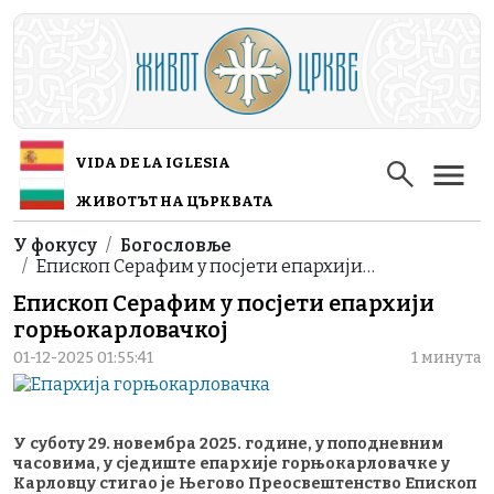
Skip to main content
VIDA DE LA IGLESIA
ЖИВОТЪТ НА ЦЪРКВАТА
Breadcrumb
У фокусу
Богословље
Епископ Серафим у посјети епархији…
Епископ Серафим у посјети епархији
горњокарловачкој
01-12-2025 01:55:41
1 минута
У суботу 29. новембра 2025. године, у поподневним
часовима, у сједиште епархије горњокарловачке у
Карловцу стигао је Његово Преосвештенство Епископ