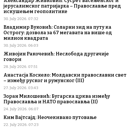
Александар Живковић: Сусрет васељенског и
јерусалимског патријарха – Православље пред
искушењем геополитике
30. July 2026. 07:32
Владимир Вуковић: Соларни зид на путу ка
Острогу: дозвола за 67 мегавата на више од
милион квадрата
30. July 2026. 06:03
Живојин Ракочевић: Неслобода другачије
говори
28. July 2026. 07:51
Анастасја Коскело: Молдавски православни свет
– између руског и румунског (III)
27. July 2026. 03:43
Зоран Милошевић: Бугарска црква између
Православља и НАТО православља (II)
24. July 2026. 06:07
Ким Вајтсајд: Неочекивано путовање
22. July 2026. 07:23