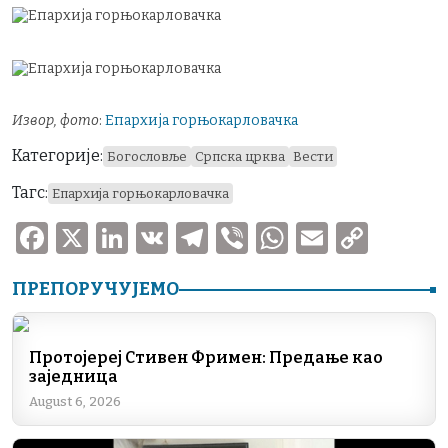
Извор, фото
:
Епархија горњокарловачка
Категорије:
Богословље
Српска црква
Вести
Тагс:
Епархија горњокарловачка
F
X
Li
V
T
V
W
E
C
a
n
K
el
ib
h
m
o
ПРЕПОРУЧУЈЕМО
c
k
e
er
at
ai
p
e
e
gr
s
l
y
b
dI
a
A
Li
Протојереј Стивен Фримен: Предање као
заједница
o
n
m
p
n
August 6, 2026
o
p
k