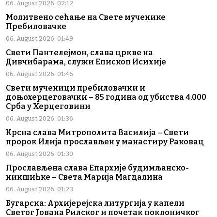
06. August 2026. 02:12
Молитвено сећање на Свете мученике
Пребиловачке
06. August 2026. 01:49
Свети Пантелејмон, слава цркве на
Дивчибарама, служи Епископ Исихије
06. August 2026. 01:46
Свети мученици пребиловачки и
доњохерцеговачки – 85 година од убиства 4.000
Срба у Херцеговини
06. August 2026. 01:36
Крсна слава Митрополита Василија – Свети
пророк Илија прослављен у манастиру Раковац
06. August 2026. 01:30
Прослављена слава Епархије будимљанско-
никшићке – Света Марија Магдалина
06. August 2026. 01:23
Бугарска: Архијерејска литургија у капели
Светог Јована Рилског и почетак поклоничког