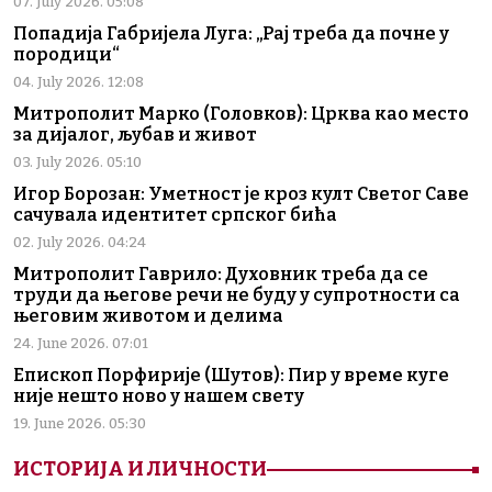
07. July 2026. 05:08
Попадија Габријела Луга: „Рај треба да почне у
породици“
04. July 2026. 12:08
Митрополит Марко (Головков): Црква као место
за дијалог, љубав и живот
03. July 2026. 05:10
Игор Борозан: Уметност је кроз култ Светог Саве
сачувала идентитет српског бића
02. July 2026. 04:24
Митрополит Гаврило: Духовник треба да се
труди да његове речи не буду у супротности са
његовим животом и делима
24. June 2026. 07:01
Епископ Порфирије (Шутов): Пир у време куге
није нешто ново у нашем свету
19. June 2026. 05:30
ИСТОРИЈА И ЛИЧНОСТИ