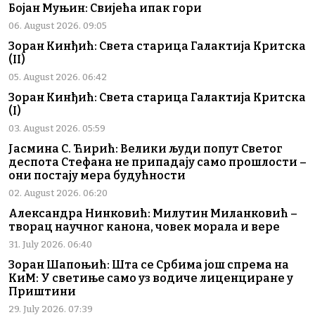
Бојан Муњин: Свијећа ипак гори
06. August 2026. 09:05
Зоран Кинђић: Света старица Галактија Критска
(II)
05. August 2026. 06:42
Зоран Кинђић: Света старица Галактија Критска
(I)
03. August 2026. 05:59
Јасмина С. Ћирић: Велики људи попут Светог
деспота Стефана не припадају само прошлости –
они постају мера будућности
02. August 2026. 06:20
Александра Нинковић: Милутин Миланковић –
творац научног канона, човек морала и вере
31. July 2026. 06:40
Зоран Шапоњић: Шта се Србима још спрема на
КиМ: У светиње само уз водиче лиценциране у
Приштини
29. July 2026. 07:39