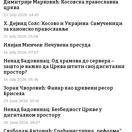
Димитрије Марковић: Косовска православна
црква
22. July 2026. 04:45
Х. Дејвид Солс: Косово и Украјина: Самученици
за канонско православље
21. July 2026. 05:58
Илијан Минчев: Нечувена пресуда
16. July 2026. 07:07
Ненад Бадовинац: Од храмова до сервера –
зашто је важно да Црква штити свој дигитални
простор?
14. July 2026. 05:36
Зоран Чворовић: Фанар као црквени ресор
Брисела
29. June 2026. 05:10
Ненад Бадовинац: Безбедност Цркве у
дигиталном простору
26. June 2026. 06:07
Слободан Антонић: Грађанистичка „реформа“