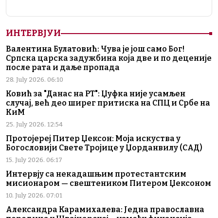
ИНТЕРВЈУИ
Валентина Булатовић: Чува је још само Бог!
Српска царска задужбина која две и по деценије
после рата и даље пропада
28. July 2026. 06:10
Ковић за "Данас на РТ": Џуфка није усамљен
случај, већ део ширег притиска на СПЦ и Србе на
КиМ
25. July 2026. 12:54
Протојереј Питер Џексон: Моја искуства у
Богословији Свете Тројице у Џорданвилу (САД)
15. July 2026. 06:17
Интервју са некадашњим протестантским
мисионаром — свештеником Питером Џексоном
10. July 2026. 07:01
Александра Карамихалева: Једна православна