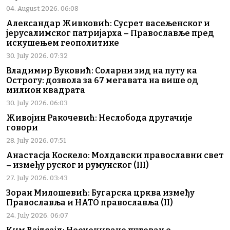
04. August 2026. 06:08
Александар Живковић: Сусрет васељенског и
јерусалимског патријарха – Православље пред
искушењем геополитике
30. July 2026. 07:32
Владимир Вуковић: Соларни зид на путу ка
Острогу: дозвола за 67 мегавата на више од
милион квадрата
30. July 2026. 06:03
Живојин Ракочевић: Неслобода другачије
говори
28. July 2026. 07:51
Анастасја Коскело: Молдавски православни свет
– између руског и румунског (III)
27. July 2026. 03:43
Зоран Милошевић: Бугарска црква између
Православља и НАТО православља (II)
24. July 2026. 06:07