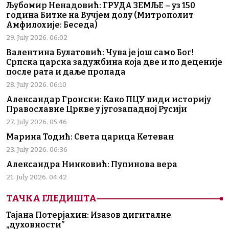
Љубомир Ненадовић: ГРУДА ЗЕМЉЕ – уз 150
година Битке на Вучјем долу (Митрополит
Амфилохије: Беседа)
29. July 2026. 06:02
Валентина Булатовић: Чува је још само Бог!
Српска царска задужбина која две и по деценије
после рата и даље пропада
28. July 2026. 06:10
Александар Гронски: Како ПЦУ види историју
Православне Цркве у југозападној Русији
27. July 2026. 05:46
Марина Тодић: Света царица Кетеван
23. July 2026. 06:36
Александра Нинковић: Пупинова вера
21. July 2026. 04:42
ТАЧКА ГЛЕДИШТА
Тајана Потерјахин: Изазов дигиталне
„духовности”