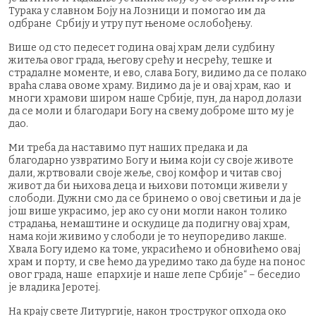
Турака у славном Боју на Лозници и помогао им да
одбране Србију и утру пут њеноме ослобођењу.
Више од сто педесет година овај храм дели судбину
житеља овог града, његову срећу и несрећу, тешке и
страдалне моменте, и ево, слава Богу, видимо да се полако
враћа слава овоме храму. Видимо да је и овај храм, као и
многи храмови широм наше Србије, пун, да народ долази
да се моли и благодари Богу на свему доброме што му је
дао.
Ми треба да наставимо пут наших предака и да
благодарно узвратимо Богу и њима који су своје животе
дали, жртвовали своје жеље, свој комфор и читав свој
живот да би њихова деца и њихови потомци живели у
слободи. Дужни смо да се бринемо о овој светињи и да је
још више украсимо, јер ако су они могли након толико
страдања, немаштине и оскудице да подигну овај храм,
нама који живимо у слободи је то неупоредиво лакше.
Хвала Богу идемо ка томе, украсићемо и обновићемо овај
храм и порту, и све ћемо да уредимо тако да буде на понос
овог града, наше епархије и наше лепе Србије“ – беседио
је владика Јеротеј.
На крају свете Литургије, након троструког опхода око