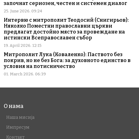
започнат сериозен, честен и системен диалог
25. June 2026. 09:24
Интервю с митрополит Теодосий (Снигирьов):
Няколко Поместни православни църкви
предлагат достойно място за провеждане на
истински Всеправославен събор
19. April 2026. 12:15
Митрополит Лука (Коваленко): Паството без
покрив, но не без Бога: за духовното единство в
условия на потисничество
01. March 2026. 06:39
О нама
Наша мисија
Импресум
Контакт