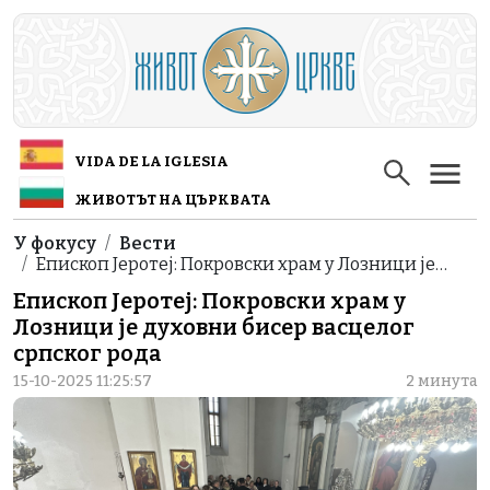
Skip to main content
VIDA DE LA IGLESIA
ЖИВОТЪТ НА ЦЪРКВАТА
Breadcrumb
У фокусу
Вести
Епископ Јеротеј: Покровски храм у Лозници је…
Епископ Јеротеј: Покровски храм у
Лозници је духовни бисер васцелог
српског рода
15-10-2025 11:25:57
2 минута