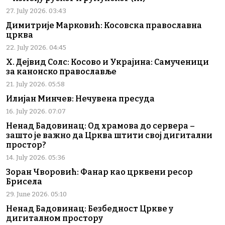
27. July 2026. 03:43
Димитрије Марковић: Косовска православна
црква
22. July 2026. 04:45
Х. Дејвид Солс: Косово и Украјина: Самученици
за канонско православље
21. July 2026. 05:58
Илијан Минчев: Нечувена пресуда
16. July 2026. 07:07
Ненад Бадовинац: Од храмова до сервера –
зашто је важно да Црква штити свој дигитални
простор?
14. July 2026. 05:36
Зоран Чворовић: Фанар као црквени ресор
Брисела
29. June 2026. 05:10
Ненад Бадовинац: Безбедност Цркве у
дигиталном простору