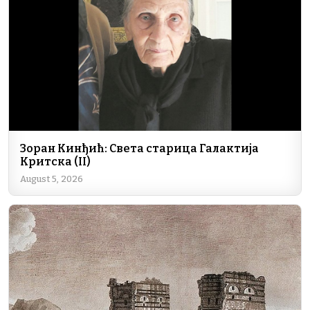
o
p
k
k
Зоран Кинђић: Света старица Галактија
Критска (II)
August 5, 2026