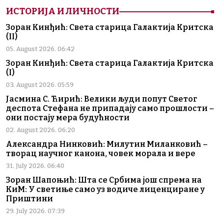
ИСТОРИЈА И ЛИЧНОСТИ
Зоран Кинђић: Света старица Галактија Критска
(II)
05. August 2026. 06:42
Зоран Кинђић: Света старица Галактија Критска
(I)
03. August 2026. 05:59
Јасмина С. Ћирић: Велики људи попут Светог
деспота Стефана не припадају само прошлости –
они постају мера будућности
02. August 2026. 06:20
Александра Нинковић: Милутин Миланковић –
творац научног канона, човек морала и вере
31. July 2026. 06:40
Зоран Шапоњић: Шта се Србима још спрема на
КиМ: У светиње само уз водиче лиценциране у
Приштини
29. July 2026. 07:39