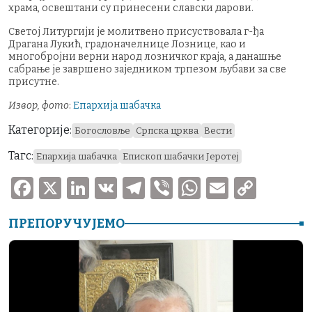
храма, освештани су принесени славски дарови.
‍Светој Литургији је молитвено присуствовала г-ђа
Драгана Лукић, градоначелнице Лознице, као и
многобројни верни народ лозничког краја, а данашње
сабрање је завршено заједником трпезом љубави за све
присутне.
Извор, фото
:
Епархија шабачка
Категорије:
Богословље
Српска црква
Вести
Тагс:
Епархија шабачка
Епископ шабачки Јеротеј
F
X
Li
V
T
V
W
E
C
a
n
K
el
ib
h
m
o
ПРЕПОРУЧУЈЕМО
c
k
e
er
at
ai
p
e
e
gr
s
l
y
b
dI
a
A
Li
o
n
m
p
n