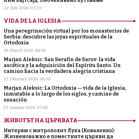
Ким Вајтсајд: Неочекивано путовање
22. July 2026. 07:23
VIDA DE LA IGLESIA
Una peregrinación virtual por los monasterios de
Serbia: descubre las joyas espirituales de la
Ortodoxia
16. March 2026. 08:56
Marjan Aleksic: San Serafín de Sarov: la vida
ascética y la adquisición del Espíritu Santo. Un
camino hacia la verdadera alegría cristiana
12. February 2026. 06:00
Marjan Aleksic: La Ortodoxia — vida de la Iglesia,
inmutable a lo largo de los siglos, y camino de
sanación
17. January 2026. 07:40
ЖИВОТЪТ НА ЦЪРКВАТА
Интервю с митрополит Лука (Коваленко):
Жизненоважно е поместните църкви да