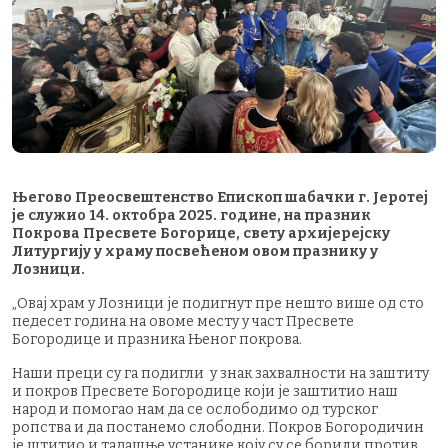
Његово Преосвештенство Епископ шабачки г. Јеротеј
је служио 14. октобра 2025. године, на празник
Покрова Пресвете Богорице, свету архијерејску
Литургију у храму посвећеном овом празнику у
Лозници.
„Овај храм у Лозници је подигнут пре нешто више од сто
педесет година на овоме месту у част Пресвете
Богородице и празника Њеног покрова.
Наши преци су га подигли у знак захвалности на заштиту
и покров Пресвете Богородице који је заштитио наш
народ и помогао нам да се ослободимо од турског
ропства и да постанемо слободни. Покров Богородичин
је штитио и тадашње устанике коју су се борили против