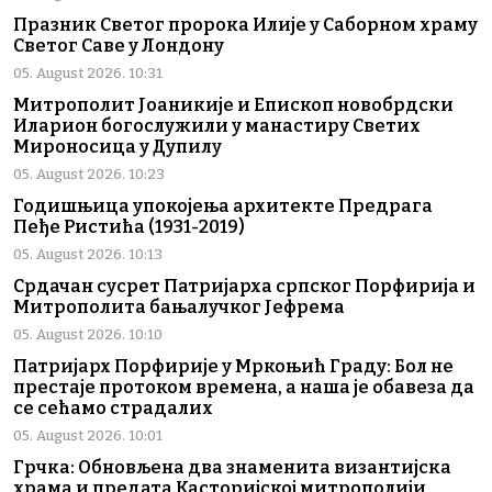
Празник Светог пророка Илије у Саборном храму
Светог Саве у Лондону
05. August 2026. 10:31
Митрополит Јоаникије и Епископ новобрдски
Иларион богослужили у манастиру Светих
Мироносица у Дупилу
05. August 2026. 10:23
Годишњица упокојења архитекте Предрага
Пеђе Ристића (1931-2019)
05. August 2026. 10:13
Срдачан сусрет Патријарха српског Порфирија и
Митрополита бањалучког Јефрема
05. August 2026. 10:10
Патријарх Порфирије у Мркоњић Граду: Бол не
престаје протоком времена, а наша је обавеза да
се сећамо страдалих
05. August 2026. 10:01
Грчка: Обновљена два знаменита византијска
храма и предата Касторијској митрополији