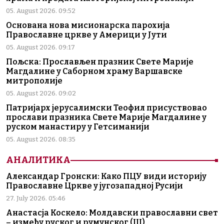
05. August 2026. 09:52
Основана нова мисионарска парохија
Православне цркве у Америци у Јути
05. August 2026. 09:17
Пољска: Прослављен празник Свете Марије
Магдалине у Саборном храму Варшавске
митрополије
05. August 2026. 09:02
Патријарх јерусалимски Теофил присуствовао
прослави празника Свете Марије Магдалине у
руском манастиру у Гетсиманији
05. August 2026. 08:35
АНАЛИТИКА
Александар Гронски: Како ПЦУ види историју
Православне Цркве у југозападној Русији
27. July 2026. 05:46
Анастасја Коскело: Молдавски православни свет
– између руског и румунског (III)