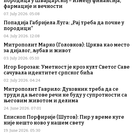
породица у Швајцарској – између финансија,
фармације и вечности
07. July 2026. 05:08
Попадија Габријела Луга: „Рај треба да почне у
породици“
04. July 2026. 12:08
Митрополит Марко (Головков): Црква као место
за дијалог, љубав и живот
03. July 2026. 05:10
Игор Борозан: Уметност је кроз култ Светог Саве
сачувала идентитет српског бића
02. July 2026. 04:24
Митрополит Гаврило: Духовник треба да се
труди да његове речи не буду у супротности са
његовим животом и делима
24. June 2026. 07:01
Епископ Порфирије (Шутов): Пир у време куге
није нешто ново у нашем свету
19. June 2026. 05:30