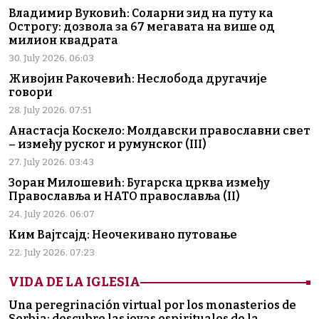
Владимир Вуковић: Соларни зид на путу ка
Острогу: дозвола за 67 мегавата на више од
милион квадрата
30. July 2026. 06:03
Живојин Ракочевић: Неслобода другачије
говори
28. July 2026. 07:51
Анастасја Коскело: Молдавски православни свет
– између руског и румунског (III)
27. July 2026. 03:43
Зоран Милошевић: Бугарска црква између
Православља и НАТО православља (II)
24. July 2026. 06:07
Ким Вајтсајд: Неочекивано путовање
22. July 2026. 07:23
VIDA DE LA IGLESIA
Una peregrinación virtual por los monasterios de
Serbia: descubre las joyas espirituales de la