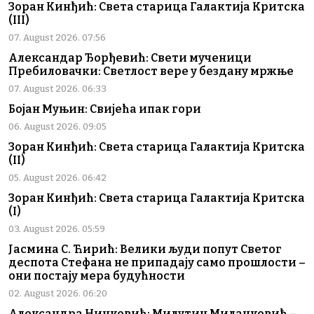
Зоран Кинђић: Света старица Галактија Критска
(III)
07. August 2026. 07:56
Александар Ђорђевић: Свети мученици
Пребиловачки: Светлост вере у бездану мржње
07. August 2026. 06:33
Бојан Муњин: Свијећа ипак гори
06. August 2026. 09:05
Зоран Кинђић: Света старица Галактија Критска
(II)
05. August 2026. 06:42
Зоран Кинђић: Света старица Галактија Критска
(I)
03. August 2026. 05:59
Јасмина С. Ћирић: Велики људи попут Светог
деспота Стефана не припадају само прошлости –
они постају мера будућности
02. August 2026. 06:20
Александра Нинковић: Милутин Миланковић –