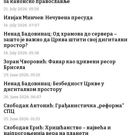
за канонско православље
21. July 2026. 05:58
Илијан Минчев: Нечувена пресуда
16. July 2026. 07:07
Ненад Бадовинац: Од храмова до сервера –
зашто је важно да Црква штити свој дигитални
простор?
14. July 2026. 05:36
Зоран Чворовић: Фанар као црквени ресор
Брисела
29. June 2026. 05:10
Ненад Бадовинац: Безбедност Цркве у
дигиталном простору
26. June 2026. 06:07
Слободан Антонић: Грађанистичка „реформа“
СПЦ
25. June 2026. 01:25
Слободан Ерић: Хришћанство – највећа и
најпрогоњенија вера на планети