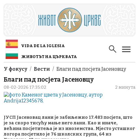
Skip to main content
VIDA DE LA IGLESIA
ЖИВОТЪТ НА ЦЪРКВАТА
Breadcrumb
У фокусу
Вести
Благи пад посјета Јасеновцу
Благи пад посјета Јасеновцу
08-02-2026 17:35:02
2 минута
ЈУСП Јасеновац лани је забиљежио 17.483 посјета, што
је за скоро тисућу мање него лани. Као и иначе,
већина посјетитеља је из иноземства. Мјесто усташког
логора посјетило је 76 школских група, 64 из