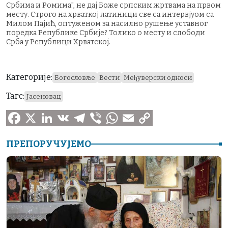
Србима и Ромима", не дај Боже српским жртвама на првом
месту. Строго на хрваткој латиници све са интервјуом са
Милом Пајић, оптуженом за насилно рушење уставног
поредка Републике Србије? Толико о месту и слободи
Срба у Републици Хрватској.
Категорије:
Богословље
Вести
Међуверски односи
Тагс:
Јасеновац
F
X
L
V
T
V
W
E
C
ПРЕПОРУЧУЈЕМО
a
i
K
e
i
h
m
o
c
n
l
b
a
a
p
e
k
e
e
t
i
y
b
e
g
r
s
l
L
o
d
r
A
i