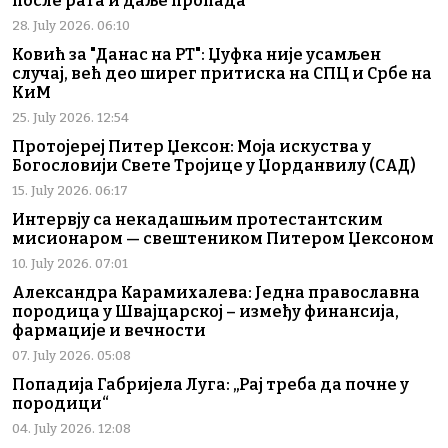
после рата и даље пропада
28. July 2026. 06:10
Ковић за "Данас на РТ": Џуфка није усамљен
случај, већ део ширег притиска на СПЦ и Србе на
КиМ
25. July 2026. 12:54
Протојереј Питер Џексон: Моја искуства у
Богословији Свете Тројице у Џорданвилу (САД)
15. July 2026. 06:17
Интервју са некадашњим протестантским
мисионаром — свештеником Питером Џексоном
10. July 2026. 07:01
Александра Карамихалева: Једна православна
породица у Швајцарској – између финансија,
фармације и вечности
07. July 2026. 05:08
Попадија Габријела Луга: „Рај треба да почне у
породици“
04. July 2026. 12:08