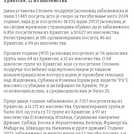
Хрватске, 12 из иноземства.
Јавна установа Спомен-подручје Јасеновац забиљежила је
лани 17.483 посјета, што је скоро за тисућу мање него 2024.
године, када ју је посјетило 18.332 људи. ЈУСП Јасеновац је
на својим мрежним страницама објавио да је забиљежено
6.856 посјетитеља из Хрватске, а 10.627 из иноземства.
Регистрирано је 185 организираних посјета, 86 из
Хрватске, а 99 из иноземства.
Прошле године ЈУСП Јасеновац посјетило је 76 школских
група, њих 64 из Хрватске, а 12 из иноземства. О 64
школске групе из Хрватске, које су посјетиле Спомен-
подручје посвећено најсмртоноснијем усташком
концентрацијском логору у којем је провођен геноцид
над Жидовима, Србима и Ромима (прим.ред. видети "P.S."),
масовно су убијани и антифашисти Хрвати, 39 је
основношколских, а средњошколских је било 25.
Прије двије године забиљежено је 7.157 посјетитеља из
Хрватске, а 11.175 из иноземства. Организираних група је
било 169, од тога су 72 групе из Хрватске, а 97 из
иноземства (Словенија, Италија, Сједињене Америчке
Државе, Србија, Босна и Херцеговина, Белгија, Француска,
Мађарска, Швицарска, Њемачка и друге државе). Године
2023. забиљежено је нешто више од 17 тисућа посјета, а и