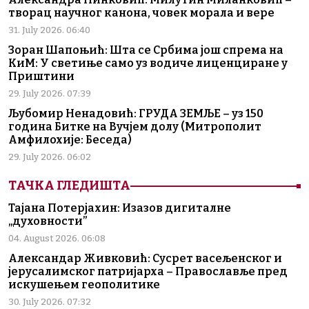
творац научног канона, човек морала и вере
31. July 2026. 06:40
Зоран Шапоњић: Шта се Србима још спрема на
КиМ: У светиње само уз водиче лиценциране у
Приштини
29. July 2026. 07:39
Љубомир Ненадовић: ГРУДА ЗЕМЉЕ – уз 150
година Битке на Вучјем долу (Митрополит
Амфилохије: Беседа)
29. July 2026. 06:02
ТАЧКА ГЛЕДИШТА
Тајана Потерјахин: Изазов дигиталне
„духовности”
04. August 2026. 06:08
Александар Живковић: Сусрет васељенског и
јерусалимског патријарха – Православље пред
искушењем геополитике
30. July 2026. 07:32