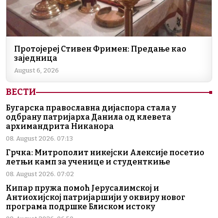
Протојереј Стивен Фримен: Предање као
заједница
August 6, 2026
ВЕСТИ
Бугарска православна дијаспора стала у
одбрану патријарха Данила од клевета
архимандрита Никанора
08. August 2026. 07:13
Грчка: Митрополит никејски Алексије посетио
летњи камп за ученице и студенткиње
08. August 2026. 07:02
Кипар пружа помоћ Јерусалимској и
Антиохијској патријаршији у оквиру новог
програма подршке Блиском истоку