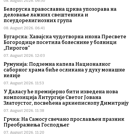
08. August 2026. 06:50
Белоруска православна црква упозорава на
деловање лажних свештеника и
псеудорелигиозних група
08. August 2026. 06:41
Бугарска: Хавајска чудотворна икона Пресвете
Богородице посетила болеснике у болници
„Пирогов“
07. August 2026. 12:03
Румунија: Подземна капела Националног
саборног храма биће осликана у духу монашке
келије
07. August 2026. 11:53
У Даласу ће премијерно бити изведена нова
композиција Литургије Светог Јована
Златоустог, посвећена архиепископу Димитрију
07. August 2026. 11:38
Грчка: На Самосу свечано прослављен празник
Преображења Господњег
07. August 2026. 11:20