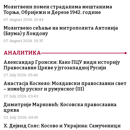
Молитвени помен страдалима мештанима
Торња, Обријежи и Дерезе 1942. године
07. August 2026. 10:44
Молитвено сећање на митрополита Антонија
(Блума) у Лондону
07. August 2026. 10:35
АНАЛИТИКА
Александар Гронски: Како ПЦУ види историју
Православне Цркве у југозападној Русији
27. July 2026. 05:46
Анастасја Коскело: Молдавски православни свет
– између руског и румунског (III)
27. July 2026. 03:43
Димитрије Марковић: Косовска православна
црква
22. July 2026. 04:45
Х. Дејвид Солс: Косово и Украјина: Самученици