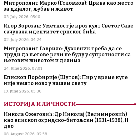
Митрополит Марко (Головков): Црква као место
за дијалог, љубав и живот
03. July 2026. 05:10
Игор Борозан: Уметност је кроз култ Светог Саве
сачувала идентитет српског бића
02. July 2026. 04:24
Митрополит Гаврило: Духовник треба да се
труди да његове речи не буду у супротности са
његовим животом и делима
24. June 2026. 07:01
Епископ Порфирије (Шутов): Пир у време куге
није нешто ново у нашем свету
19. June 2026. 05:30
ИСТОРИЈА И ЛИЧНОСТИ
Никола Ожеговић: Др Николај (Велимировић)
као епископ охридско-битољски (1931–1938), II
део
08. August 2026. 02:58