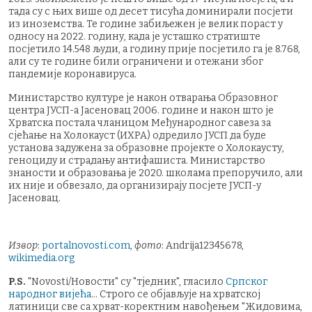
тада су с њих више од десет тисућа доминирали посјети
из иноземства. Те године забиљежен је велик пораст у
односу на 2022. годину, када је усташко стратиште
посјетило 14.548 људи, а годину прије посјетило га је 8.768,
али су те године били ограничени и отежани због
пандемије коронавируса.
Министарство културе је након отварања Образовног
центра ЈУСП-а Јасеновац 2006. године и након што је
Хрватска постала чланицом Међународног савеза за
сјећање на Холокауст (ИХРА) одредило ЈУСП да буде
установа задужена за образовне пројекте о Холокаусту,
геноциду и страдању антифашиста. Министарство
знаности и образовања је 2020. школама препоручило, али
их није и обвезало, да организирају посјете ЈУСП-у
Јасеновац.
Извор
:
portalnovosti.com
,
фото
: Andrija12345678,
wikimedia.org
P.S.
"Novosti/Новости" су "тједник", гласило
Српског
народног вијећа
... Строго се објављује на хрватској
латиници све са хрват-коректним навођењем "Жидовима,