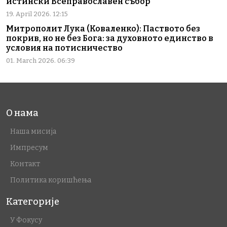
истински Всеправославен събор
19. April 2026. 12:15
Митрополит Лука (Коваленко): Паството без
покрив, но не без Бога: за духовното единство в
условия на потисничество
01. March 2026. 06:39
О нама
Наша мисија
Импресум
Контакт
Политика коришћења
Категорије
У Фокусу