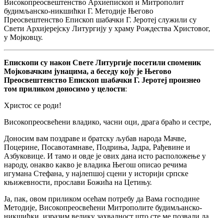
Високопреосвештенство Архиепископ и Митрополит
будимљанско-никшићки Г. Методије Његово
Преосвештенство Епископ шабачки Г. Јеротеј служили су
Свети Архијерејску Литургију у храму Рождества Христовог,
у Мојковцу.
Епископи су након Свете Литургије посетили споменик
Мојковачким јунацима, а беседу коју је Његово
Преосвештенство Епископ шабачки Г. Јеротеј произнео
том приликом доносимо у целости
:
‍Христос се роди!
‍Високопреосвећени владико, часни оци, драга браћо и сестре,
‍Доносим вам поздраве и братску љубав народа Мачве,
Поцерине, Посавотамнаве, Подриња, Јадра, Рађевине и
Азбуковице. И тамо и овде је ових дана исто расположење у
народу, онакво какво је владика Његош описао речима
игумана Стефана, у најлепшој сцени у историји српске
књижевности, прослави Божића на Цетињу.
‍Ја, пак, овом приликом осећам потребу да Вама господине
Методије, Високопреосвећени Митрополите будимљанско-
никшићки, изразим велику захвалност што сте ме позвали да