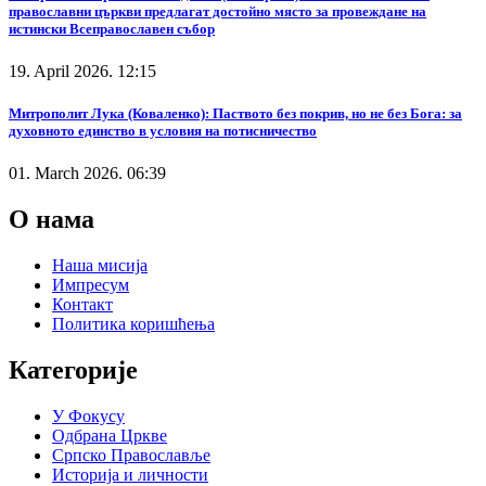
православни църкви предлагат достойно място за провеждане на
истински Всеправославен събор
19. April 2026. 12:15
Митрополит Лука (Коваленко): Паството без покрив, но не без Бога: за
духовното единство в условия на потисничество
01. March 2026. 06:39
О нама
Наша мисија
Импресум
Контакт
Политика коришћења
Категорије
У Фокусу
Одбрана Цркве
Српско Православље
Историја и личности