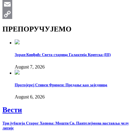
WhatsApp
Email
Copy
ПРЕПОРУЧУЈЕМО
Link
Зоран Кинђић: Света старица Галактија Критска (III)
August 7, 2026
Протојереј Стивен Фримен: Предање као заједница
August 6, 2026
Вести
Три јубилеја Старог Хопова: Мошти Св. Пантелејмона наставља челу
литије