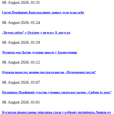
08. August 2026. 01:31
Свети Порфирије Кавсокаливит: живот, дело и наслеђе
08. August 2026. 01:24
„Ђедов сабор“ у Осојану у недељу, 9. августа
08. August 2026. 01:19
Четврти дан Љетне духовне школе у Херцеговини
08. August 2026. 01:12
Одржан парастос невино пострадалим на „Петровачкој цести“
08. August 2026. 01:07
Патријарх Порфирије угостио ученике спортског кампа „Србија те зове”
08. August 2026. 01:01
Бугарска православна дијаспора стала у одбрану патријарха Данила од