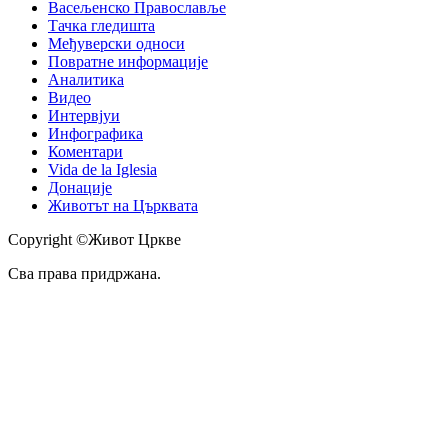
Васељенско Православље
Тачка гледишта
Међуверски односи
Повратне информације
Аналитика
Видео
Интервјуи
Инфографика
Коментари
Vida de la Iglesia
Донације
Животът на Църквата
Copyright ©Живот Цркве
Сва права придржана.