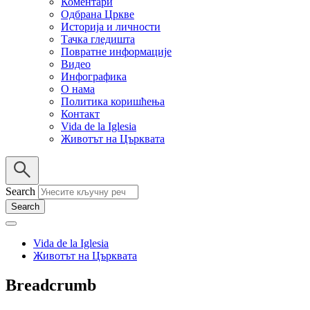
Коментари
Одбрана Цркве
Историја и личности
Тачка гледишта
Повратне информације
Видео
Инфографика
О нама
Политика коришћења
Контакт
Vida de la Iglesia
Животът на Църквата
Search
Vida de la Iglesia
Животът на Църквата
Breadcrumb