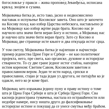
богословље у пракси – жива проповед Јеванђеља, исписана
крвљу, знојем и сузама.
‍Мојковачка битка је, исто тако, јасно и недвосмислено
наставак и испуњење Косовског завета. Оно што је започето
на Косову пољу, као избор Царства небескога, настављено је
на Мојковцу као избор жртве ради брата. Косово нас је
научило шта значи бити веран Богу и истини, а Мојковац нас
је научио шта значи бити веран брату. Зато су Косово и
Мојковац две странице исте књиге и два откуцаја истог срца.
‍У том светлу, Мојковачка битка је најлепши и најчистији
пример јединства Црне Горе и Србије – не као политичког
пројекта, него, пре свега, као органске, духовне и историјске
стварности. То су две гране једног истог стабла, напојене
истим кореном: Светим Савом, Косовским заветом и
православном вером. Један те исти народ, српски и
православни, стајао је тада један уз другога, не питајући ко је
одакле, него ко је коме брат.
‍Мојковац зато изражава једину пуну и праву истину о томе
шта је Црна Гора Србији и шта је Србија Црној Гори. Сва
каснија једнострана тумачења, настала из острашћености или
недобре намере, нису ништа друго до фалсификовање
историјске истине и покушај да се унесе смутња међу браћом.