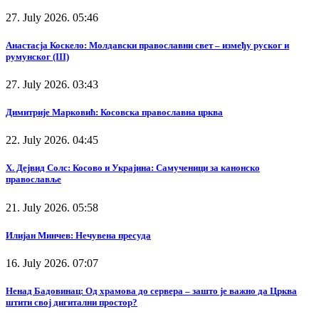
27. July 2026. 05:46
Анастасја Коскело: Молдавски православни свет – између руског и
румунског (III)
27. July 2026. 03:43
Димитрије Марковић: Косовска православна црква
22. July 2026. 04:45
Х. Дејвид Солс: Косово и Украјина: Самученици за канонско
православље
21. July 2026. 05:58
Илијан Минчев: Нечувена пресуда
16. July 2026. 07:07
Ненад Бадовинац: Од храмова до сервера – зашто је важно да Црква
штити свој дигитални простор?