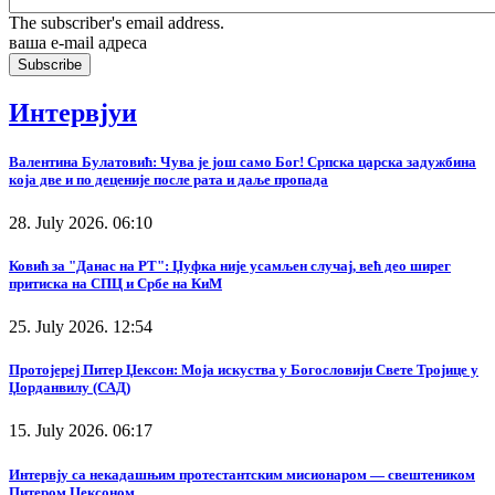
The subscriber's email address.
ваша е-mail адреса
Интервјуи
Валентина Булатовић: Чува је још само Бог! Српска царска задужбина
која две и по деценије после рата и даље пропада
28. July 2026. 06:10
Ковић за "Данас на РТ": Џуфка није усамљен случај, већ део ширег
притиска на СПЦ и Србе на КиМ
25. July 2026. 12:54
Протојереј Питер Џексон: Моја искуства у Богословији Свете Тројице у
Џорданвилу (САД)
15. July 2026. 06:17
Интервју са некадашњим протестантским мисионаром — свештеником
Питером Џексоном