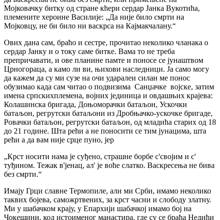
Мојковачку битку од стране кћери сердар Јанка Вукотића,
племените хероине Василије: „Да није било смрти на
Мојковцу, не би било ни васкрса на Кајмакчалану.“
‍Ових дана сам, браћо и сестре, прочитао неколико чланака о
сердар Јанку и о току саме битке. Вама то не треба
препричавати, и ове планине памте и поносе се јунаштвом
Црногораца, а камо ли ви, њихови наследници. Ја само могу
да кажем да су ми сузе на очи ударалеи силан ме понос
обузимао када сам читао о подвизима Санџачке војске, затим
имена српскихплемена, војних јединица и овдашњих крајева:
Колашинска бригада, Доњоморачки батаљон, Ускочки
батаљон, регрутски батаљони из Дробњачко-ускочке бригаде,
Ровачки батаљон, регрутски батаљон, од младића старих од 18
до 21 године. Шта рећи а не поносити се тим јунацима, шта
рећи а да вам није срце пуно, јер
‍„Крст носити нама је суђено, страшне борбе с'својим и с'
туђином. Тежак в'јенац, ал' је воће слатко. Васкресења не бива
без смрти.“
‍Имају Грци славне Термопиле, али ми Срби, имамо неколико
таквих бојева, саможртвених, за крст часни и слободу златну.
Ми у шабачком крају, у Епархији шабачкој имамо бој на
Чокешини, код истоименог манастира, где су се браћа Недићи