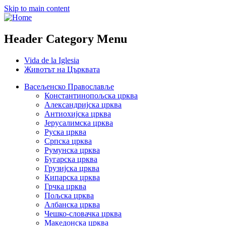
Skip to main content
Header Category Menu
Vida de la Iglesia
Животът на Църквата
Васељенско Православље
Константинопољска црква
Александријска црква
Антиохијска црква
Јерусалимска црква
Руска црква
Српска црква
Румунска црква
Бугарска црква
Грузијска црква
Кипарска црква
Грчка црква
Пољска црква
Албанска црква
Чешко-словачка црква
Македонска црква