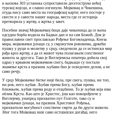
и њихова 303 устаника супроставили десетоструко већој
турској војсци, и славно изгинули. Мојковац и Чокешина,
отуда нису само места на географској карти; него постоје у
свести и у савести нашег народа, места где се историја
претворила у жртву, а жртва у завет.
‍Посебни значај Мојковачкој бици даје чињеница да се њена
одсудна борба водила на Бадњи дан и на сам Божић. Док је
православни свет прослављао Рођење Богомладенца, Кнеза
мира, мојковачки јунаци су, у смрзнутим рововима, држећи
пушку у руци и молитву у срцу, сведочили да се истински мир
рађа кроз жртву, а да се живот чува полагањем сопственог
живота за другога. Тако је Витлејемска пештера добила свој
одраз у крвавом мојковачком снегу, бадњаци су постали
знамење крста а празник љубави био је осведочен делом, а не
само речју.
‍У срцу Мојковачке битке није била, пре свега, пушка, ни топ,
ни ров, него љубав. Љубав према Богу, љубав према
ближњем, љубав према роду и отаџбини. То је љубав која има
облик Крста. Као што је Христос, још као новорођенче у
Витлејему, унапред прихватио пут Голготе, тако су и
мојковачки јунаци, на празник Христовог Рођења,
прихватили могућност сопствене смрти да би други живели.
Због тога Мојковац није само историјски догађај, него