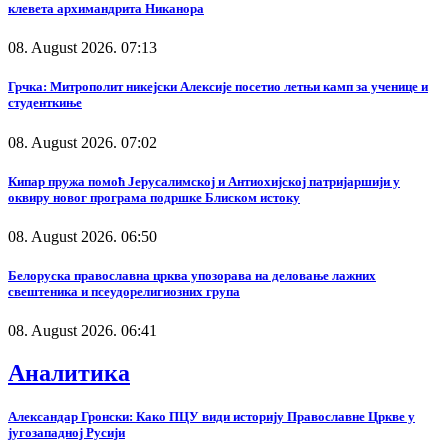
клевета архимандрита Никанора
08. August 2026. 07:13
Грчка: Митрополит никејски Алексије посетио летњи камп за ученице и
студенткиње
08. August 2026. 07:02
Кипар пружа помоћ Јерусалимској и Антиохијској патријаршији у
оквиру новог програма подршке Блиском истоку
08. August 2026. 06:50
Белоруска православна црква упозорава на деловање лажних
свештеника и псеудорелигиозних група
08. August 2026. 06:41
Аналитика
Александар Гронски: Како ПЦУ види историју Православне Цркве у
југозападној Русији