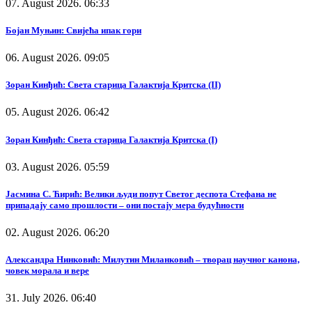
07. August 2026. 06:33
Бојан Муњин: Свијећа ипак гори
06. August 2026. 09:05
Зоран Кинђић: Света старица Галактија Критска (II)
05. August 2026. 06:42
Зоран Кинђић: Света старица Галактија Критска (I)
03. August 2026. 05:59
Јасмина С. Ћирић: Велики људи попут Светог деспота Стефана не
припадају само прошлости – они постају мера будућности
02. August 2026. 06:20
Александра Нинковић: Милутин Миланковић – творац научног канона,
човек морала и вере
31. July 2026. 06:40