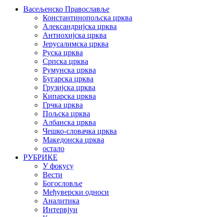
Васељенско Православље
Константинопољска црква
Александријска црква
Антиохијска црква
Јерусалимска црква
Руска црква
Српска црква
Румунска црква
Бугарска црква
Грузијска црква
Кипарска црква
Грчка црква
Пољска црква
Албанска црква
Чешко-словачка црква
Македонска црква
остало
РУБРИКЕ
У фокусу
Вести
Богословље
Међуверски односи
Аналитика
Интервјуи