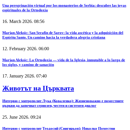
Una peregrinación virtual por los monasterios de Serbia: descubre las joyas
espirituales de la Ortodoxia
16. March 2026. 08:56
Marjan Aleksic: San Serafín de Sarov: la vida ascética y la adquisición del
Espíritu Santo. Un camino hacia la verdadera alegría cristiana
12. February 2026. 06:00
Marjan Aleksic: La Ortodoxia — vida de la Iglesia, inmutable a lo largo de
los siglos, y camino de sanación
17. January 2026. 07:40
Животът на Църквата
Интервю с митрополит Лука (Коваленко): Жизненоважно е поместните
църкви да започнат сериозен, честен и системен диалог
25. June 2026. 09:24
Интервю с митрополит Теодосий (Снигирьов): Няколко Поместни