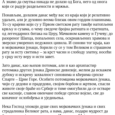
А знамо да смутња никада не долази од Бога, него од онога
који се радује раздељености и мржњи.
‍Понављам, долазим данас међу вас из краја који је релативно
удаљен, али је духовно веома близак овим гордим планинама.
То су крајеви који су у Првом светском рату такође натопљени
крвљу и сузама, о чему сведоче бројна ратишта и стратишта,
од легендарних битака на Церу, Мачковом камену и Гучеву; до
разореног Шапца, попаљених села, оскрнављених храмова и
зверски уморених недужних цивила. И синови тог краја, као
и мојковачки јунаци, борили су се у том Великом и страшном
рату за исту светињу – за крст часни и слободу златну, носећи
у срцу исту веру и исти завет.
‍Зато данас, као њихов потомак, али и као архипастир
потомака других јунака Дринске дивизије, желим да искажем
дубоку и искрену захвалност синовима и кћерима српске
Спарте – Црне Горе. Особито потомцима мојковачких јунака,
чији су дедови и прадедови, својом борбом и жртвом, спасли
животе своје браће из Србије и тиме омогућили да се остваре
све касније, славом овенчане победе српске војске, све до
коначног ослобођења и уједињења.
‍Нека Господ упокоји душе свих мојковачких јунака и свих
страдалника Великог рата, а нама, данас, подари мудрост да