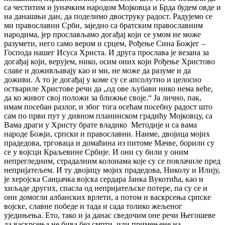
са честитим и јуначким народом Мојковца и Брда будем овде и
на данашњи дан, да поделимо двоструку радост. Радујемо се
ми православни Срби, заједно са братским православним
народима, јер прослављамо догађај који се умом не може
разумети, него само вером и срцем, Рођење Сина Божјег –
Господа нашег Исуса Христа. И друга прослава је везана за
догађај који, верујем, нико, осим оних који Рођење Христово
славе и доживљавају као и ми, не може да разуме и да
доживи. А то је догађај у коме су се апсолутно и целосно
оствариле Христове речи да „од ове љубави нико нема веће,
да ко живот свој положи за ближње своје.“ Ја лично, пак,
имам посебан разлог, и због тога осећам посебну радост што
сам по први пут у дивном планинском градићу Мојковцу, са
Вама драги у Христу брате владико Методије и са вама
народе Божји, српски и православни. Наиме, двојица мојих
прадедова, трговаца и домаћина из питоме Мачве, борили су
се у војсци Краљевине Србије. И они су били у оним
непрегледним, страдалним колонама које су се повлачиле пред
непријатељем. И ту двојицу мојих прадедова, Николу и Илију,
је херојска Санџачка војска сердара Јанка Вукотића, као и
хиљаде других, спасла од непријатељске потере, па су се и
они домогли албанских врлети, а потом и васкрсења српске
војске, славне победе и тада и сада толико жељеног
уједињења. Ето, тако и ја данас сведочим оне речи Његошеве
да васкрсења не бива без смрти, или примењене на