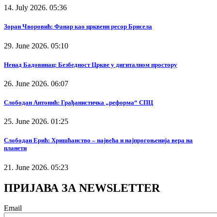
14. July 2026. 05:36
Зоран Чворовић: Фанар као црквени ресор Брисела
29. June 2026. 05:10
Ненад Бадовинац: Безбедност Цркве у дигиталном простору
26. June 2026. 06:07
Слободан Антонић: Грађанистичка „реформа“ СПЦ
25. June 2026. 01:25
Слободан Ерић: Хришћанство – највећа и најпрогоњенија вера на
планети
21. June 2026. 05:23
ПРИЈАВА ЗА NEWSLETTER
Email