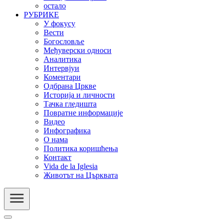
остало
РУБРИКЕ
У фокусу
Вести
Богословље
Међуверски односи
Аналитика
Интервјуи
Коментари
Одбрана Цркве
Историја и личности
Тачка гледишта
Повратне информације
Видео
Инфографика
О нама
Политика коришћења
Контакт
Vida de la Iglesia
Животът на Църквата