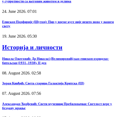
у супротности са његовим животом и делима
24. June 2026. 07:01
Епископ Порфирије (Шутов): Пир у време куге није нешто ново у нашем
свету
19. June 2026. 05:30
Историја и личности
Никола Ожеговић: Др Николај (Велимировић) као епископ охридско-
битољски (1931–1938), II део
08. August 2026. 02:58
Зоран Кинђић: Света старица Галактија Критска (III)
07. August 2026. 07:56
Александар Ђорђевић: Свети мученици Пребиловачки: Светлост вере у
бездану мржње