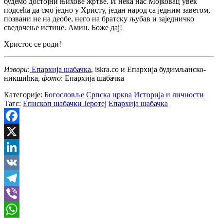
будемо достојни њихове жртве. И нека нас Мојковац увек
подсећа да смо једно у Христу, један народ са једним заветом,
позвани не на деобе, него на братску љубав и заједничко
сведочење истине. Амин. Боже дај!
‍Христос се роди!
Извори
:
Епархија шабачка
, iskra.co и Епархија будимљанско-
никшићка,
фото
: Епархија шабачка
Категорије:
Богословље
Српска црква
Историја и личности
Тагс:
Епископ шабачки Јеротеј
Епархија шабачка
Facebook
X
LinkedIn
VK
Telegram
Viber