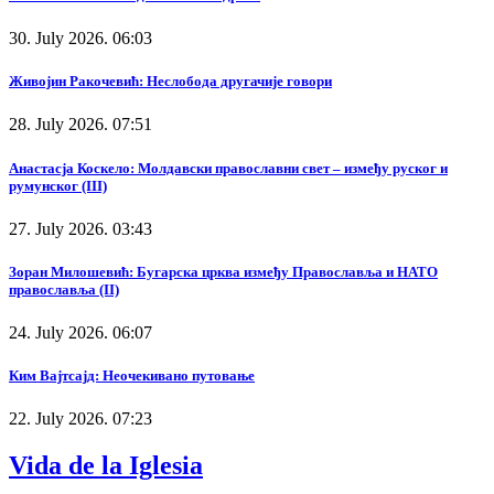
30. July 2026. 06:03
Живојин Ракочевић: Неслобода другачије говори
28. July 2026. 07:51
Анастасја Коскело: Молдавски православни свет – између руског и
румунског (III)
27. July 2026. 03:43
Зоран Милошевић: Бугарска црква између Православља и НАТО
православља (II)
24. July 2026. 06:07
Ким Вајтсајд: Неочекивано путовање
22. July 2026. 07:23
Vida de la Iglesia