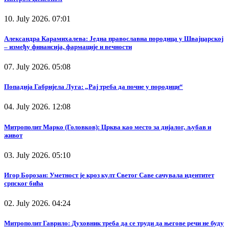
10. July 2026. 07:01
Александра Карамихалева: Једна православна породица у Швајцарској
– између финансија, фармације и вечности
07. July 2026. 05:08
Попадија Габријела Луга: „Рај треба да почне у породици“
04. July 2026. 12:08
Митрополит Марко (Головков): Црква као место за дијалог, љубав и
живот
03. July 2026. 05:10
Игор Борозан: Уметност је кроз култ Светог Саве сачувала идентитет
српског бића
02. July 2026. 04:24
Митрополит Гаврило: Духовник треба да се труди да његове речи не буду