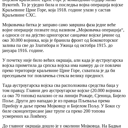
Вукотић. То је уједно била и последња војна операција војске
Краљевине Црне Горе, која 1918. године улази у састав
Краљевине СХС.
‍Мојковачка битка је заправо само завршна фаза једне веће
војне операције познате под називом „Мојковачка операција“,
а односи се на дејство црногорске санџачке војске јачине од
око 30.000 војника, која је бранила фронт од Бококоторског
залива па све до Златибора и Ужица од октобра 1915. до
јануара 1916. године.
‍У почетку није било већих окршаја, али када је аустроугарска
војска приметила да српска војска има намеру да се повлачи
преко територије краљевине Црне Горе, схватила је да би
пресецањем тог повлачења стекла велику предност.
‍Тада аустроугарска војска сва расположива средства баца у
том правцу. Главни дeо аустроугарске војске (20.000 војника
са око 70 топова) налазио се на линији Рожаје, Сјеница, Бијело
Поље. Други дeо нападао је из правца Пљеваља према
Прибоју и даље према Мојковцу и Бијелом Пољу. У Боки су
биле сконцентрисане јаке трупе са преко 200 топова
усмерених ка Ловћену.
‍До главног окршаја дошло је у околини Мојковца. На Бадњи