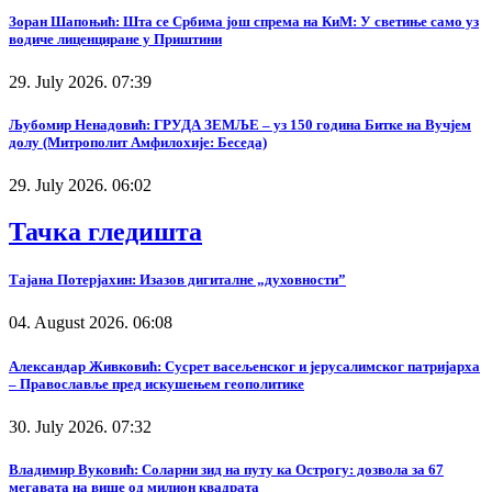
Зоран Шапоњић: Шта се Србима још спрема на КиМ: У светиње само уз
водиче лиценциране у Приштини
29. July 2026. 07:39
Љубомир Ненадовић: ГРУДА ЗЕМЉЕ – уз 150 година Битке на Вучјем
долу (Митрополит Амфилохије: Беседа)
29. July 2026. 06:02
Тачка гледишта
Тајана Потерјахин: Изазов дигиталне „духовности”
04. August 2026. 06:08
Александар Живковић: Сусрет васељенског и јерусалимског патријарха
– Православље пред искушењем геополитике
30. July 2026. 07:32
Владимир Вуковић: Соларни зид на путу ка Острогу: дозвола за 67
мегавата на више од милион квадрата