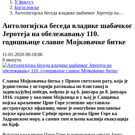
У фокусу
Богословље
Антологијска беседа владике шабачког Јеротеја на…
Антологијска беседа владике шабачког
Јеротеја на обележавању 110.
годишњице славне Мојковачке битке
11-01-2026 00:18:06
8 минута
Славна Мојковачка битка у Првом светском рату, која је
јединствена у историји ратовања по блиставој и
задивљујућој победи, вођена је од 6. јануара до 8. јануара
1916. године у околини Мојковца и у њој је Санџачка
војска краљевине Црне Горе успешно зауставила
аустроугарску офанзиву, чиме је омогућено повлачење
војске краљевине Србије преко делова Црне Горе ка
Јадранском мору, а самим тим и њена каснија евакуација
на Крф.
Војском краљевине Црне Горе је командовао сердар Јанко