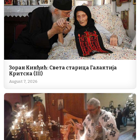
o
n
m
p
n
o
p
k
k
Зоран Кинђић: Света старица Галактија
Критска (III)
August 7, 2026