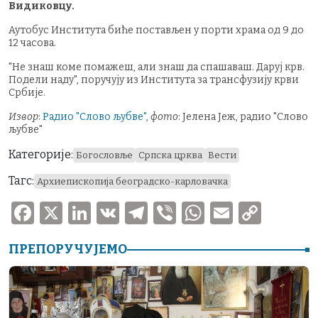
Видиковцу.
Аутобус Института биће постављен у порти храма од 9 до
12 часова.
"Не знаш коме помажеш, али знаш да спашаваш. Даруј крв.
Подели наду", поручују из Института за трансфузију крви
Србије.
Извор
:
Радио "Слово љубве"
,
фото
: Јелена Јеж, радио "Слово
љубве"
Категорије:
Богословље
Српска црква
Вести
Тагс:
Архиепископија београдско-карловачка
F
X
Li
V
T
V
W
E
C
a
n
K
el
ib
h
m
o
ПРЕПОРУЧУЈЕМО
c
k
e
er
at
ai
p
e
e
gr
s
l
y
b
dI
a
A
Li