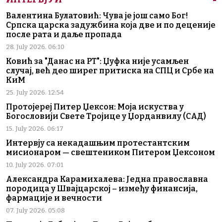
Валентина Булатовић: Чува је још само Бог!
Српска царска задужбина која две и по деценије
после рата и даље пропада
28. July 2026. 06:10
Ковић за "Данас на РТ": Џуфка није усамљен
случај, већ део ширег притиска на СПЦ и Србе на
КиМ
25. July 2026. 12:54
Протојереј Питер Џексон: Моја искуства у
Богословији Свете Тројице у Џорданвилу (САД)
15. July 2026. 06:17
Интервју са некадашњим протестантским
мисионаром — свештеником Питером Џексоном
10. July 2026. 07:01
Александра Карамихалева: Једна православна
породица у Швајцарској – између финансија,
фармације и вечности
07. July 2026. 05:08