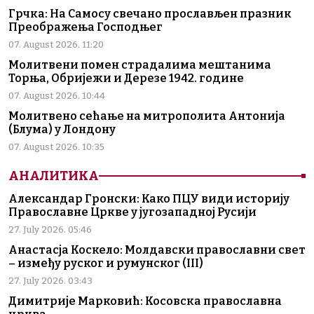
Грчка: На Самосу свечано прослављен празник
Преображења Господњег
07. August 2026. 11:20
Молитвени помен страдалима мештанима
Торња, Обријежи и Дерезе 1942. године
07. August 2026. 10:44
Молитвено сећање на митрополита Антонија
(Блума) у Лондону
07. August 2026. 10:35
АНАЛИТИКА
Александар Гронски: Како ПЦУ види историју
Православне Цркве у југозападној Русији
27. July 2026. 05:46
Анастасја Коскело: Молдавски православни свет
– између руског и румунског (III)
27. July 2026. 03:43
Димитрије Марковић: Косовска православна