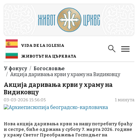
Skip to main content
VIDA DE LA IGLESIA
ЖИВОТЪТ НА ЦЪРКВАТА
Breadcrumb
У фокусу
Богословље
Акција даривања крви у храму на Видиковцу
Акција даривања крви у храму на
Видиковцу
03-03-2026 15:56:05
1 минута
Нова акција даривања крви за нашу потребиту браћу
и сестре, биће одржана у суботу 7. марта 2026. године
у храму Светог Преображења Господњег на