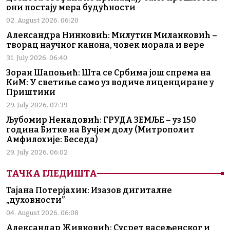
они постају мера будућности
02. August 2026. 06:20
Александра Нинковић: Милутин Миланковић –
творац научног канона, човек морала и вере
31. July 2026. 06:40
Зоран Шапоњић: Шта се Србима још спрема на
КиМ: У светиње само уз водиче лиценциране у
Приштини
29. July 2026. 07:39
Љубомир Ненадовић: ГРУДА ЗЕМЉЕ – уз 150
година Битке на Вучјем долу (Митрополит
Амфилохије: Беседа)
29. July 2026. 06:02
ТАЧКА ГЛЕДИШТА
Тајана Потерјахин: Изазов дигиталне
„духовности”
04. August 2026. 06:08
Александар Живковић: Сусрет васељенског и