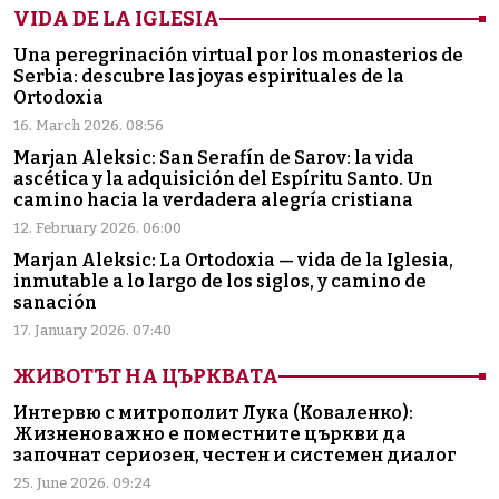
VIDA DE LA IGLESIA
Una peregrinación virtual por los monasterios de
Serbia: descubre las joyas espirituales de la
Ortodoxia
16. March 2026. 08:56
Marjan Aleksic: San Serafín de Sarov: la vida
ascética y la adquisición del Espíritu Santo. Un
camino hacia la verdadera alegría cristiana
12. February 2026. 06:00
Marjan Aleksic: La Ortodoxia — vida de la Iglesia,
inmutable a lo largo de los siglos, y camino de
sanación
17. January 2026. 07:40
ЖИВОТЪТ НА ЦЪРКВАТА
Интервю с митрополит Лука (Коваленко):
Жизненоважно е поместните църкви да
започнат сериозен, честен и системен диалог
25. June 2026. 09:24