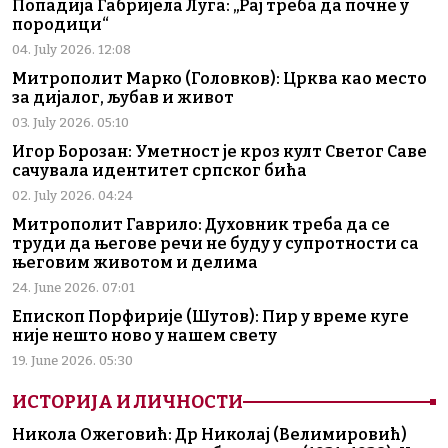
Попадија Габријела Луга: „Рај треба да почне у
породици“
04. July 2026. 12:08
Митрополит Марко (Головков): Црква као место
за дијалог, љубав и живот
03. July 2026. 05:10
Игор Борозан: Уметност је кроз култ Светог Саве
сачувала идентитет српског бића
02. July 2026. 04:24
Митрополит Гаврило: Духовник треба да се
труди да његове речи не буду у супротности са
његовим животом и делима
24. June 2026. 07:01
Епископ Порфирије (Шутов): Пир у време куге
није нешто ново у нашем свету
19. June 2026. 05:30
ИСТОРИЈА И ЛИЧНОСТИ
Никола Ожеговић: Др Николај (Велимировић)