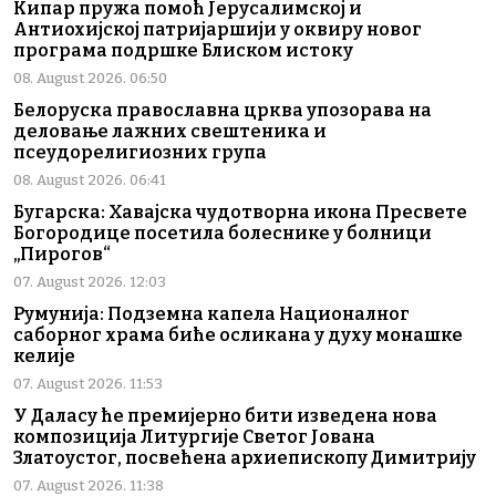
Кипар пружа помоћ Јерусалимској и
Антиохијској патријаршији у оквиру новог
програма подршке Блиском истоку
08. August 2026. 06:50
Белоруска православна црква упозорава на
деловање лажних свештеника и
псеудорелигиозних група
08. August 2026. 06:41
Бугарска: Хавајска чудотворна икона Пресвете
Богородице посетила болеснике у болници
„Пирогов“
07. August 2026. 12:03
Румунија: Подземна капела Националног
саборног храма биће осликана у духу монашке
келије
07. August 2026. 11:53
У Даласу ће премијерно бити изведена нова
композиција Литургије Светог Јована
Златоустог, посвећена архиепископу Димитрију
07. August 2026. 11:38