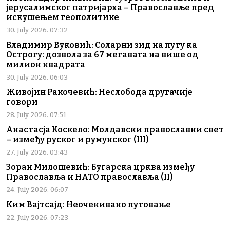
јерусалимског патријарха – Православље пред
искушењем геополитике
30. July 2026. 07:32
Владимир Вуковић: Соларни зид на путу ка
Острогу: дозвола за 67 мегавата на више од
милион квадрата
30. July 2026. 06:03
Живојин Ракочевић: Неслобода другачије
говори
28. July 2026. 07:51
Анастасја Коскело: Молдавски православни свет
– између руског и румунског (III)
27. July 2026. 03:43
Зоран Милошевић: Бугарска црква између
Православља и НАТО православља (II)
24. July 2026. 06:07
Ким Вајтсајд: Неочекивано путовање
22. July 2026. 07:23