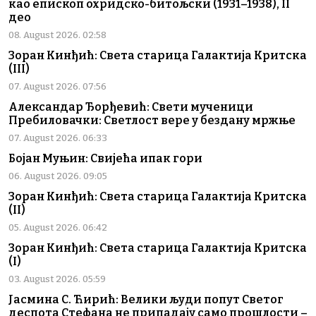
као епископ охридско-битољски (1931–1938), II
део
08. August 2026. 02:58
Зоран Кинђић: Света старица Галактија Критска
(III)
07. August 2026. 07:56
Александар Ђорђевић: Свети мученици
Пребиловачки: Светлост вере у бездану мржње
07. August 2026. 06:33
Бојан Муњин: Свијећа ипак гори
06. August 2026. 09:05
Зоран Кинђић: Света старица Галактија Критска
(II)
05. August 2026. 06:42
Зоран Кинђић: Света старица Галактија Критска
(I)
03. August 2026. 05:59
Јасмина С. Ћирић: Велики људи попут Светог
деспота Стефана не припадају само прошлости –