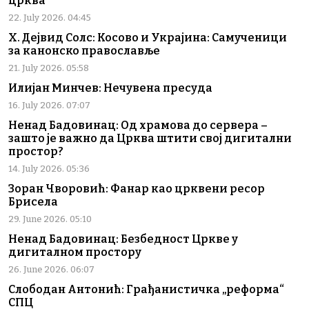
црква
22. July 2026. 04:45
Х. Дејвид Солс: Косово и Украјина: Самученици
за канонско православље
21. July 2026. 05:58
Илијан Минчев: Нечувена пресуда
16. July 2026. 07:07
Ненад Бадовинац: Од храмова до сервера –
зашто је важно да Црква штити свој дигитални
простор?
14. July 2026. 05:36
Зоран Чворовић: Фанар као црквени ресор
Брисела
29. June 2026. 05:10
Ненад Бадовинац: Безбедност Цркве у
дигиталном простору
26. June 2026. 06:07
Слободан Антонић: Грађанистичка „реформа“
СПЦ