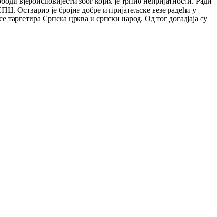
оди вјероисповијести због којих је трпио непријатности. Ради
Ц. Остварио је бројне добре и пријатељске везе радећи у
 таргетира Српска црква и српски народ. Од тог догадјаја су