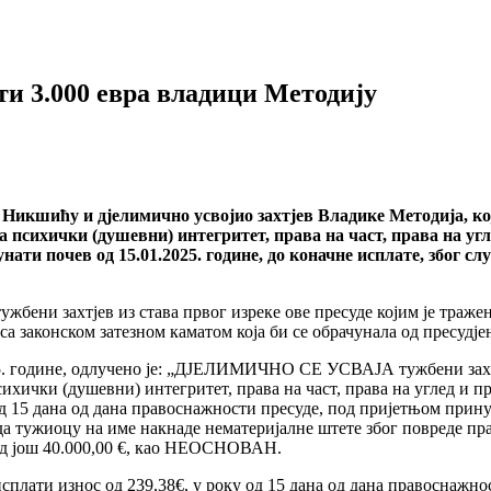
и 3.000 евра владици Методију
 Никшићу и дјелимично усвојио захтјев Владике Методија, ко
психички (душевни) интегритет, права на част, права на углед
ати почев од 15.01.2025. године, до коначне исплате, због слу
тужбени захтјев из става првог изреке ове пресуде којим је траж
са законском затезном каматом која би се обрачунала од пресудје
5. године, одлучено је: „ДЈЕЛИМИЧНО СЕ УСВАЈА тужбени захтје
ихички (душевни) интегритет, права на част, права на углед и пра
 од 15 дана од дана правоснажности пресуде, под пријетњом пр
а да тужиоцу на име накнаде нематеријалне штете због повреде п
с од још 40.000,00 €, као НЕОСНОВАН.
плати износ од 239,38€, у року од 15 дана од дана правоснажно