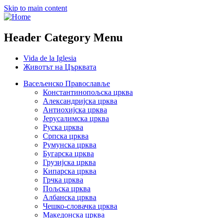
Skip to main content
Header Category Menu
Vida de la Iglesia
Животът на Църквата
Васељенско Православље
Константинопољска црква
Александријска црква
Антиохијска црква
Јерусалимска црква
Руска црква
Српска црква
Румунска црква
Бугарска црква
Грузијска црква
Кипарска црква
Грчка црква
Пољска црква
Албанска црква
Чешко-словачка црква
Македонска црква