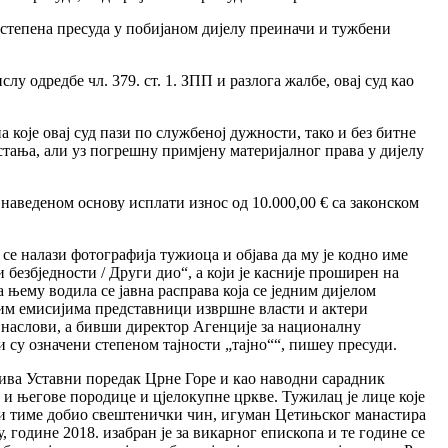
остепена пресуда у побијаном дијелу преиначи и тужбени
у одредбе чл. 379. ст. 1. ЗПП и разлога жалбе, овај суд као
које овај суд пази по службеној дужности, тако и без битне
 стања, али уз погрешну примјену материјалног права у дијелу
наведеном основу исплати износ од 10.000,00 € са законском
 се налази фотографија тужиоца и објава да му је кодно име
безбједности / Други дио“, а који је касније проширен на
 њему водила се јавна расправа која се једним дијелом
ским емисијима представници извршне власти и актери
и наслови, а бивши директор Агенције за националну
 су означени степеном тајности „тајно““, пишеу пресуди.
рива Уставни поредак Црне Горе и као наводни сарадник
 и његове породице и цјелокупне цркве. Тужилац је лице које
на и тиме добио свештенички чин, игуман Цетињског манастира
 године 2018. изабран је за викарног епископа и те године се