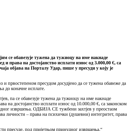
јим се обавезује тужена да тужиоцу на име накнаде
 и права на достојанство исплати износ од 3.000,00 €, са
чаја објава на Порталу Удар, пише у пресуди у коју је
ено и првостепеном пресудом досудјено да се тужена обавеже да
ња до коначне исплате.
в, па се обавезује тужена да тужиоцу на име накнаде
ва на достојанство исплати износ од 10.000,00 €, са законском
инудног извршења. ОДБИЈА СЕ тужбени захтјев у преостаом
рава личности – права на психички (душевни) интегритет, права
сти пресуде, под пријетњом принудног извршења.“