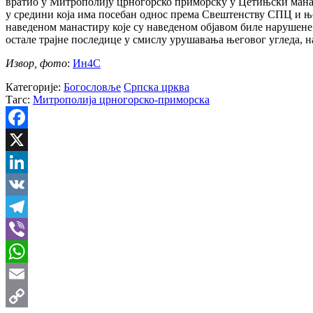
вратио у Митрополију црногорско приморску у Цетињски манаст
у средини која има посебан однос према Свештенству СПЦ и ње
наведеном манастиру које су наведеном објавом биле нарушене.
остале трајне последице у смислу урушавања његовог угледа, н
Извор, фото
:
Ин4С
Категорије:
Богословље
Српска црква
Тагс:
Митрополија црногорско-приморска
Facebook
X
LinkedIn
VK
Telegram
Viber
WhatsApp
Email