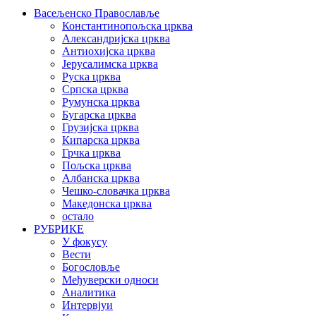
Васељенско Православље
Константинопољска црква
Александријска црква
Антиохијска црква
Јерусалимска црква
Руска црква
Српска црква
Румунска црква
Бугарска црква
Грузијска црква
Кипарска црква
Грчка црква
Пољска црква
Албанска црква
Чешко-словачка црква
Македонска црква
остало
РУБРИКЕ
У фокусу
Вести
Богословље
Међуверски односи
Аналитика
Интервјуи