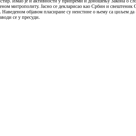
ир. Имао је и активности у припреми и доношењу Закона о слоб
ном митрополиту. Јасно се декларисао као Србин и свештеник СП
 Наведеном објавом пласиране су неистине о њему са циљем да се
аводи се у пресуди.