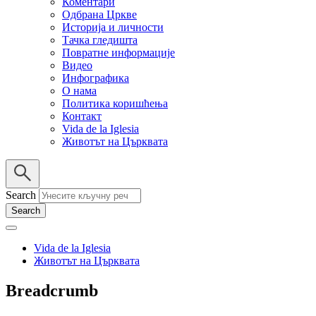
Коментари
Одбрана Цркве
Историја и личности
Тачка гледишта
Повратне информације
Видео
Инфографика
О нама
Политика коришћења
Контакт
Vida de la Iglesia
Животът на Църквата
Search
Vida de la Iglesia
Животът на Църквата
Breadcrumb