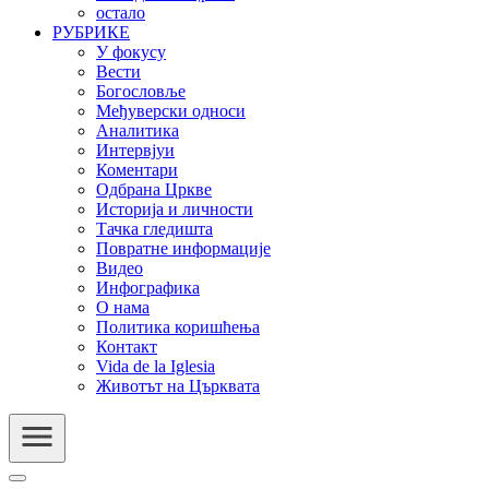
остало
РУБРИКЕ
У фокусу
Вести
Богословље
Међуверски односи
Аналитика
Интервјуи
Коментари
Одбрана Цркве
Историја и личности
Тачка гледишта
Повратне информације
Видео
Инфографика
О нама
Политика коришћења
Контакт
Vida de la Iglesia
Животът на Църквата