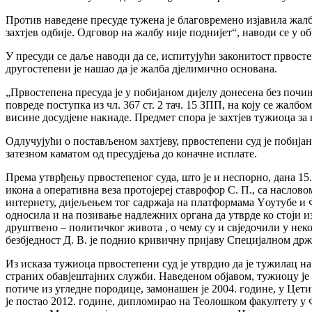
Против наведене пресуде тужена је благовремено изјавила жалб
захтјев одбије. Одговор на жалбу није поднијет“, наводи се у 
У пресуди се даље наводи да се, испитујући законитост првостеп
другостепени је нашао да је жалба дјелимично основана.
„Првостепена пресуда је у побијаном дијелу донесена без почињ
повреде поступка из чл. 367 ст. 2 тач. 15 ЗПП, на коју се жал
висине досудјене накнаде. Предмет спора је захтјев тужиоца за
Одлучујући о постављеном захтјеву, првостепени суд је побија
затезном каматом од пресудјења до коначне исплате.
Према утврђењу првостепеног суда, што је и неспорно, дана 15.
икона а оперативна веза протојереј ставрофор С. П., са наслов
интернету, дијељењем тог садржаја на платформама Yоутубе и Фа
односила и на позивање надлежних органа да утврде ко стоји и
друштвено – политичког живота , о чему су и свједочили у нек
безбједност Д. В. је поднио кривичну пријаву Специјалном држ
Из исказа тужиоца првостепени суд је утврдио да је тужилац н
страних обавјештајних служби. Наведеном објавом, тужиоцу је 
потиче из угледне породице, замонашен је 2004. године, у Це
је постао 2012. године, дипломирао на Теолошком факултету у Ф