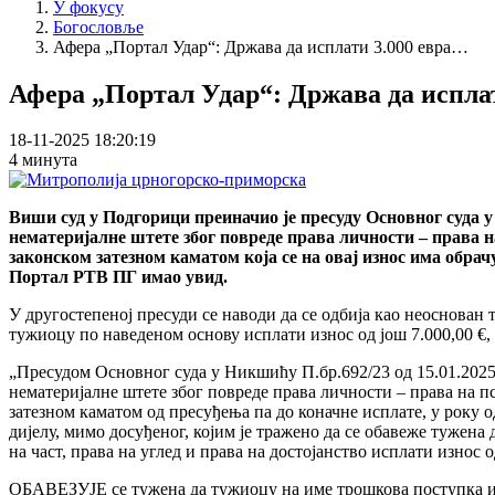
У фокусу
Богословље
Афера „Портал Удар“: Држава да исплати 3.000 евра…
Афера „Портал Удар“: Држава да исплат
18-11-2025 18:20:19
4 минута
Виши суд у Подгорици преиначио је пресуду Основног суда у
нематеријалне штете због повреде права личности – права на 
законском затезном каматом која се на овај износ има обрачун
Портал РТВ ПГ имао увид.
У другостепеној пресуди се наводи да се одбија као неоснован 
тужиоцу по наведеном основу исплати износ од још 7.000,00 €, 
„Пресудом Основног суда у Никшићу П.бр.692/23 од 15.01.202
нематеријалне штете због повреде права личности – права на пс
затезном каматом од пресуђења па до коначне исплате, у року
дијелу, мимо досуђеног, којим је тражено да се обавеже тужен
на част, права на углед и права на достојанство исплати изно
ОБАВЕЗУЈЕ се тужена да тужиоцу на име трошкова поступка ис