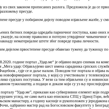
у из свих законом прописаних разлога. Предложила је да се прв
образложењу пресуде.
ене пресуде у побијаном дијелу поводом изјављене жалбе, у смисл
ених битних повреда одредаба парничног поступка, како оних на 
бом указује, на основу правилно и потпуно утврдјеног чињеничног
 накнаду нематеријалне штете због повреде права личности.
ним дијелом првостепене пресуде обавезао тужену да тужиоцу по 
8.2020. године портал „Удар.ме“ је објавио видео снимак на коме
ом „Мега удар: Објављујемо шест имена сарадника српских служби 
цебоок , гдје се и даље налази. Поводом тог портала и објава на
за новоформираног портала, у којој су учествовали у телевизиј
олико судских поступака. У вези са тим објављени су и новинск
авном тужилаштву, а подаци и докази који су уз њу прослиједјени
а порталу “Удар.ме”, приказан као субверзивни елемент који под
урушен углед, не само њега као епископа СПЦ у Црној Гори, већ
тињском манастиру, а годину касније и рукоположен у јеродјако
очи, одбранио мастер рад на Богословском факултету у Београду,