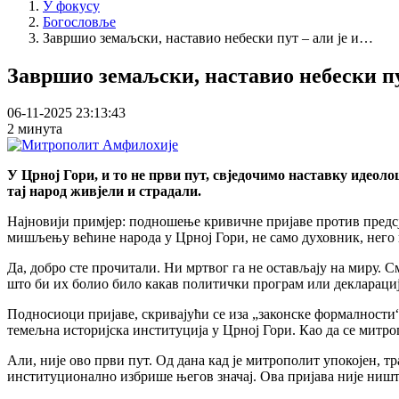
У фокусу
Богословље
Завршио земаљски, наставио небески пут – али је и…
Завршио земаљски, наставио небески пут
06-11-2025 23:13:43
2 минута
У Црној Гори, и то не први пут, свједочимо наставку идеоло
тај народ живјели и страдали.
Најновији примјер: подношење кривичне пријаве против предсј
мишљењу већине народа у Црној Гори, не само духовник, него и 
Да, добро сте прочитали. Ни мртвог га не остављају на миру. С
што би их болио било какав политички програм или декларациј
Подносиоци пријаве, скривајући се иза „законске формалности“
темељна историјска институција у Црној Гори. Као да се митро
Али, није ово први пут. Од дана кад је митрополит упокојен, 
институционално избрише његов значај. Ова пријава није ништа