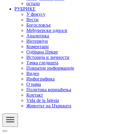
остало
РУБРИКЕ
У фокусу
Вести
Богословље
Међуверски односи
Аналитика
Интервјуи
Коментари
Одбрана Цркве
Историја и личности
Тачка гледишта
Повратне информације
Видео
Инфографика
О нама
Политика коришћења
Контакт
Vida de la Iglesia
Животът на Църквата