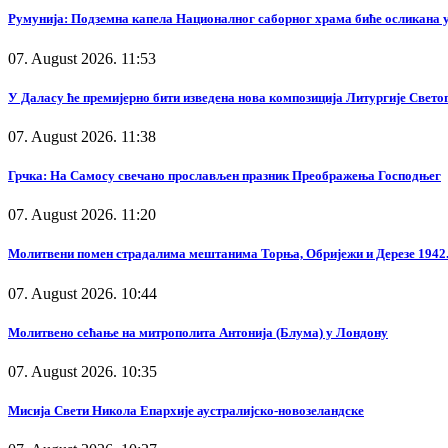
Румунија: Подземна капела Националног саборног храма биће осликана у
07. August 2026. 11:53
У Даласу ће премијерно бити изведена нова композиција Литургије Свето
07. August 2026. 11:38
Грчка: На Самосу свечано прослављен празник Преображења Господњег
07. August 2026. 11:20
Молитвени помен страдалима мештанима Торња, Обријежи и Дерезе 1942.
07. August 2026. 10:44
Молитвено сећање на митрополита Антонија (Блума) у Лондону
07. August 2026. 10:35
Мисија Свети Никола Епархије аустралијско-новозеландске