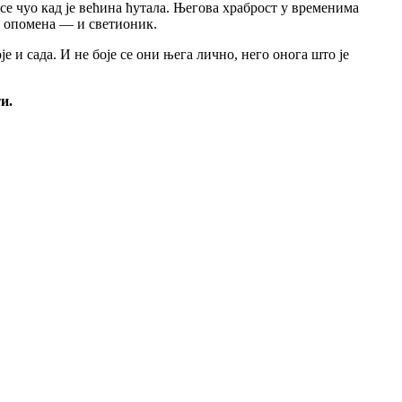
 се чуо кад је већина ћутала. Његова храброст у временима
ха опомена — и светионик.
 и сада. И не боје се они њега лично, него онога што је
и.