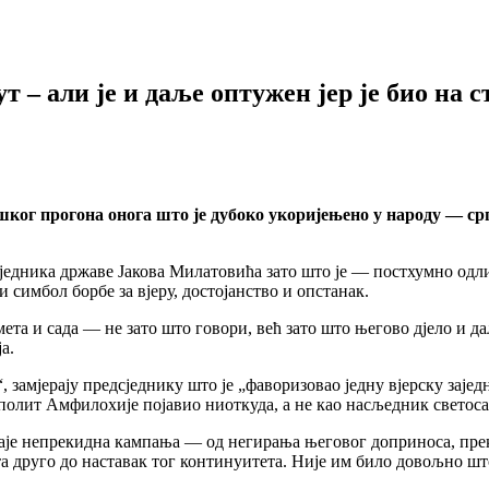
 – али је и даље оптужен јер је био на с
шког прогона онога што је дубоко укоријењено у народу — срп
едника државе Јакова Милатовића зато што је — постхумно одли
симбол борбе за вјеру, достојанство и опстанак.
мета и сада — не зато што говори, већ зато што његово дјело и д
а.
, замјерају предсједнику што је „фаворизовао једну вјерску зај
полит Амфилохије појавио ниоткуда, а не као насљедник светоса
траје непрекидна кампања — од негирања његовог доприноса, прек
 друго до наставак тог континуитета. Није им било довољно што