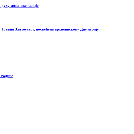
 духу монашке келије
г Јована Златоустог, посвећена архиепископу Димитрију
 године