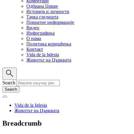
Коментари
Одбрана Цркве
Историја и личности
Тачка гледишта
Повратне информације
Видео
Инфографика
О нама
Политика коришћења
Контакт
Vida de la Iglesia
Животът на Църквата
Search
Vida de la Iglesia
Животът на Църквата
Breadcrumb