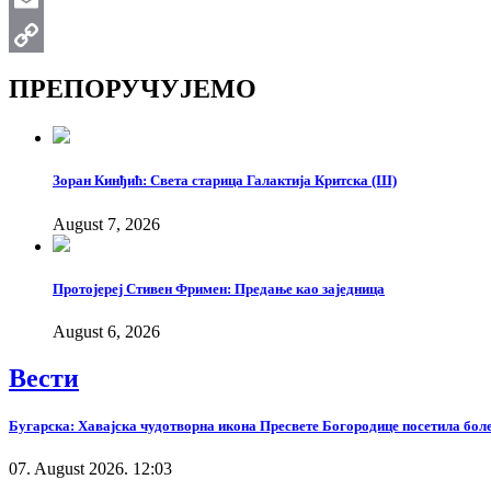
Email
Copy
ПРЕПОРУЧУЈЕМО
Link
Зоран Кинђић: Света старица Галактија Критска (III)
August 7, 2026
Протојереј Стивен Фримен: Предање као заједница
August 6, 2026
Вести
Бугарска: Хавајска чудотворна икона Пресвете Богородице посетила бол
07. August 2026. 12:03