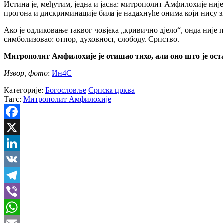
Истина је, међутим, једна и јасна: митрополит Амфилохије није 
прогона и дискриминације била је надахнуће онима који нису з
Ако је одликовање таквог човјека „кривично дјело“, онда није п
симболизовао: отпор, духовност, слободу. Српство.
Митрополит Амфилохије је отишао тихо, али оно што је оста
Извор, фото
:
Ин4С
Категорије:
Богословље
Српска црква
Тагс:
Митрополит Амфилохије
Facebook
X
LinkedIn
VK
Telegram
Viber
WhatsApp