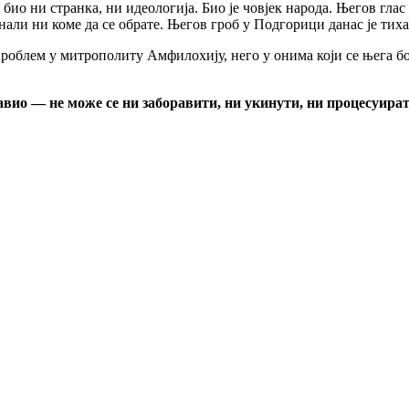
био ни странка, ни идеологија. Био је човјек народа. Његов глас
нали ни коме да се обрате. Његов гроб у Подгорици данас је ти
роблем у митрополиту Амфилохију, него у онима који се њега боје
вио — не може се ни заборавити, ни укинути, ни процесуират