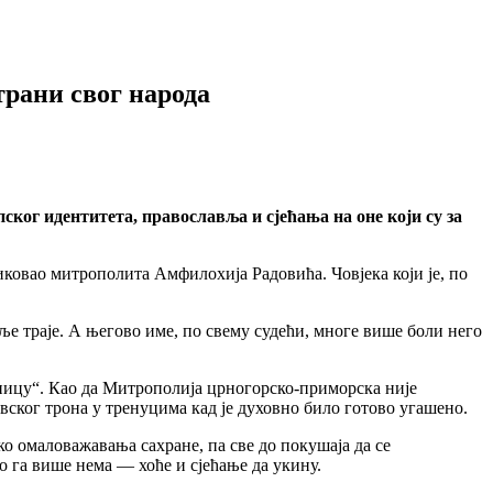
трани свог народа
ског идентитета, православља и сјећања на оне који су за
ковао митрополита Амфилохија Радовића. Човјека који је, по
аље траје. А његово име, по свему судећи, многе више боли него
едницу“. Као да Митрополија црногорско-приморска није
вског трона у тренуцима кад је духовно било готово угашено.
о омаловажавања сахране, па све до покушаја да се
 га више нема — хоће и сјећање да укину.