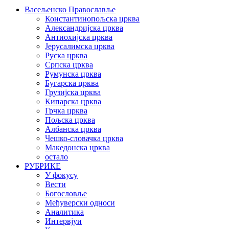
Васељенско Православље
Константинопољска црква
Александријска црква
Антиохијска црква
Јерусалимска црква
Руска црква
Српска црква
Румунска црква
Бугарска црква
Грузијска црква
Кипарска црква
Грчка црква
Пољска црква
Албанска црква
Чешко-словачка црква
Македонска црква
остало
РУБРИКЕ
У фокусу
Вести
Богословље
Међуверски односи
Аналитика
Интервјуи