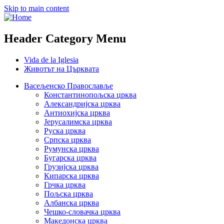
Skip to main content
Header Category Menu
Vida de la Iglesia
Животът на Църквата
Васељенско Православље
Константинопољска црква
Александријска црква
Антиохијска црква
Јерусалимска црква
Руска црква
Српска црква
Румунска црква
Бугарска црква
Грузијска црква
Кипарска црква
Грчка црква
Пољска црква
Албанска црква
Чешко-словачка црква
Македонска црква