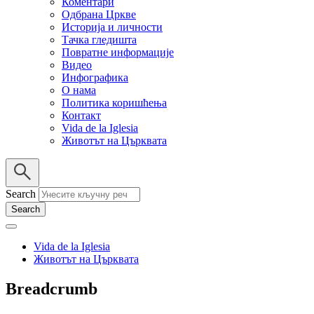
Коментари
Одбрана Цркве
Историја и личности
Тачка гледишта
Повратне информације
Видео
Инфографика
О нама
Политика коришћења
Контакт
Vida de la Iglesia
Животът на Църквата
Search
Vida de la Iglesia
Животът на Църквата
Breadcrumb