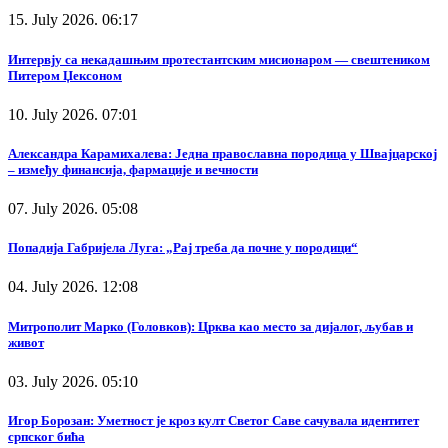
15. July 2026. 06:17
Интервју са некадашњим протестантским мисионаром — свештеником
Питером Џексоном
10. July 2026. 07:01
Александра Карамихалева: Једна православна породица у Швајцарској
– између финансија, фармације и вечности
07. July 2026. 05:08
Попадија Габријела Луга: „Рај треба да почне у породици“
04. July 2026. 12:08
Митрополит Марко (Головков): Црква као место за дијалог, љубав и
живот
03. July 2026. 05:10
Игор Борозан: Уметност је кроз култ Светог Саве сачувала идентитет
српског бића