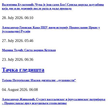
Валентина Булатовић: Чува је још само Бог! Српска царска задужбина
која две и по деценије после рата и даље пропада
28. July 2026. 06:10
Александар Гронски: Како ПЦУ види историју Православне Цркве у
југозападној Русији
27. July 2026. 05:46
Марина Тодић: Света царица Кетеван
23. July 2026. 06:36
Тачка гледишта
Тајана Потерјахин: Изазов дигиталне „духовности”
04. August 2026. 06:08
Александар Живковић: Сусрет васељенског и јерусалимског патријарха
– Православље пред искушењем геополитике