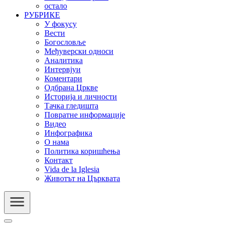
остало
РУБРИКЕ
У фокусу
Вести
Богословље
Међуверски односи
Аналитика
Интервјуи
Коментари
Одбрана Цркве
Историја и личности
Тачка гледишта
Повратне информације
Видео
Инфографика
О нама
Политика коришћења
Контакт
Vida de la Iglesia
Животът на Църквата