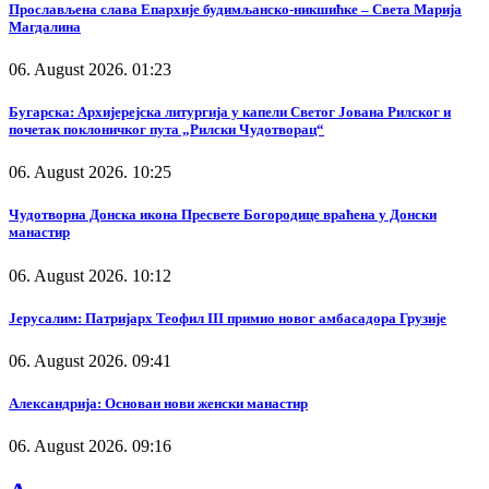
Прослављена слава Епархије будимљанско-никшићке – Света Марија
Магдалина
06. August 2026. 01:23
Бугарска: Архијерејска литургија у капели Светог Јована Рилског и
почетак поклоничког пута „Рилски Чудотворац“
06. August 2026. 10:25
Чудотворна Донска икона Пресвете Богородице враћена у Донски
манастир
06. August 2026. 10:12
Јерусалим: Патријарх Теофил III примио новог амбасадора Грузије
06. August 2026. 09:41
Александрија: Основан нови женски манастир
06. August 2026. 09:16