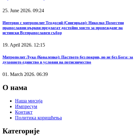
25. June 2026. 09:24
Интервю с митрополит Теодосий (Снигирьов): Няколко Поместни
православни църкви предлагат достойно място за провеждане на
истински Всеправославен събор
19. April 2026. 12:15
Митрополит Лука (Коваленко): Паството без покрив, но не без Бога: за
духовното единство в условия на потисничество
01. March 2026. 06:39
О нама
Наша мисија
Импресум
Контакт
Политика коришћења
Категорије