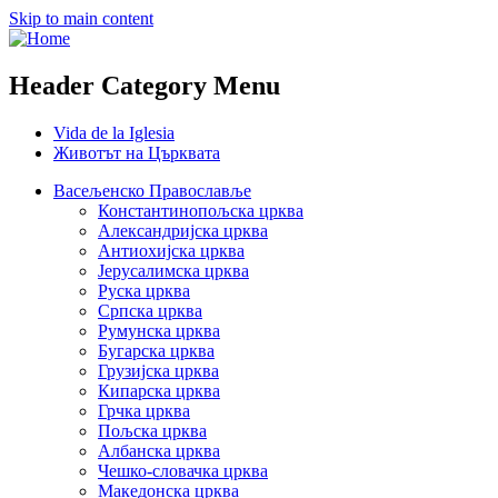
Skip to main content
Header Category Menu
Vida de la Iglesia
Животът на Църквата
Васељенско Православље
Константинопољска црква
Александријска црква
Антиохијска црква
Јерусалимска црква
Руска црква
Српска црква
Румунска црква
Бугарска црква
Грузијска црква
Кипарска црква
Грчка црква
Пољска црква
Албанска црква
Чешко-словачка црква
Македонска црква