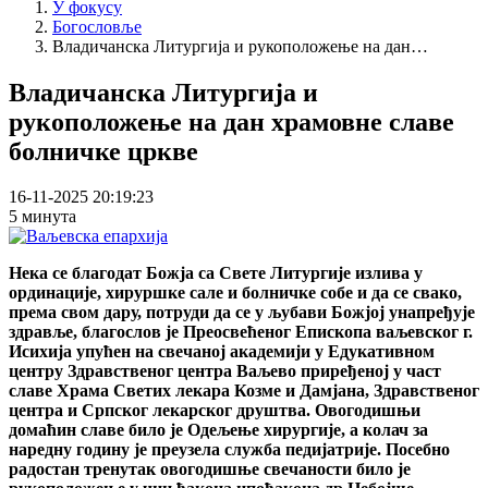
У фокусу
Богословље
Владичанска Литургија и рукоположење на дан…
Владичанска Литургија и
рукоположење на дан храмовне славе
болничке цркве
16-11-2025 20:19:23
5 минута
Нека се благодат Божја са Свете Литургије излива у
ординације, хируршке сале и болничке собе и да се свако,
према свом дару, потруди да се у љубави Божјој унапређује
здравље, благослов је Преосвећеног Епископа ваљевског г.
Исихија упућен на свечаној академији у Едукативном
центру Здравственог центра Ваљево приређеној у част
славе Храма Светих лекара Козме и Дамјана, Здравственог
центра и Српског лекарског друштва. Овогодишњи
домаћин славе било је Одељење хирургије, а колач за
наредну годину је преузела служба педијатрије. Посебно
радостан тренутак овогодишње свечаности било је