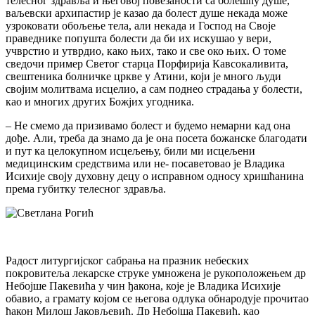
телесног здравља и његовој повезаности са болешћу душе,
ваљевски архипастир је казао да болест душе некада може
узроковати обољење тела, али некада и Господ на Своје
праведнике попушта болести да би их искушао у вери,
учврстио и утврдио, како њих, тако и све око њих. О томе
сведочи пример Светог старца Порфирија Кавсокаливита,
свештеника болничке цркве у Атини, који је много људи
својим молитвама исцелио, а сам поднео страдања у болести,
као и многих других Божјих угодника.
– Не смемо да призивамо болест и будемо немарни кад она
дође. Али, треба да знамо да је она посета божанске благодати
и пут ка целокупном исцељењу, били ми исцељени
медицинским средствима или не- посаветовао је Владика
Исихије своју духовну децу о исправном односу хришћанина
према губитку телесног здравља.
Радост литургијског сабрања на празник небеских
покровитеља лекарске струке умножена је рукоположењем др
Небојше Пакевића у чин ђакона, које је Владика Исихије
обавио, а грамату којом се његова одлука обнародује прочитао
ђакон Милош Јаковљевић. Др Небојша Пакевић, као