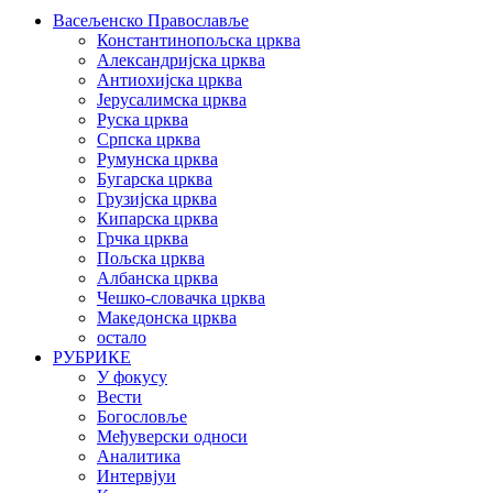
Васељенско Православље
Константинопољска црква
Александријска црква
Антиохијска црква
Јерусалимска црква
Руска црква
Српска црква
Румунска црква
Бугарска црква
Грузијска црква
Кипарска црква
Грчка црква
Пољска црква
Албанска црква
Чешко-словачка црква
Македонска црква
остало
РУБРИКЕ
У фокусу
Вести
Богословље
Међуверски односи
Аналитика
Интервјуи