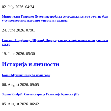
02. July 2026. 04:24
Митрополит Гаврило: Духовник треба да се труди да његове речи не буду
у супротности са његовим животом и делима
24. June 2026. 07:01
Епископ Порфирије (Шутов): Пир у време куге није нешто ново у нашем
свету
19. June 2026. 05:30
Историја и личности
Бојан Муњин: Свијећа ипак гори
06. August 2026. 09:05
Зоран Кинђић: Света старица Галактија Критска (II)
05. August 2026. 06:42