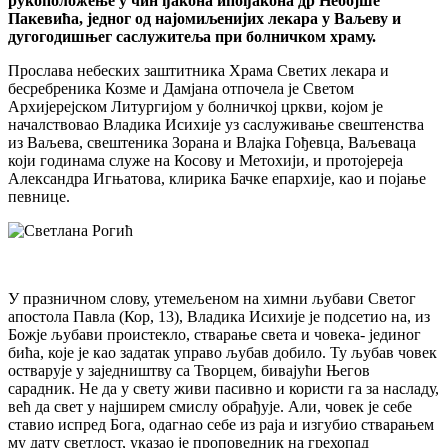
рукоположење у чин ђакона ипођакона др Небојше
Пакевића, једног од најомиљенијих лекара у Ваљеву и
дугогодишњег саслужитеља при болничком храму.
Прослава небеских заштитника Храма Светих лекара и
бесребреника Козме и Дамјана отпочела је Светом
Архијерејском Литургијом у болничкој цркви, којом је
началствовао Владика Исихије уз саслуживање свештенства
из Ваљева, свештеника Зорана и Влајка Гођевца, Ваљеваца
који годинама служе на Косову и Метохији, и протојереја
Александра Игњатова, клирика Бачке епархије, као и појање
певнице.
У празничном слову, утемељеном на химни љубави Светог
апостола Павла (Кор, 13), Владика Исихије је подсетио на, из
Божје љубави проистекло, стварање света и човека- јединог
бића, које је као задатак управо љубав добило. Ту љубав човек
остварује у заједништву са Творцем, бивајући Његов
сарадник. Не да у свету живи пасивно и користи га за насладу,
већ да свет у најширем смислу обрађује. Али, човек је себе
ставио испред Бога, одагнао себе из раја и изгубио стварањем
му дату светлост, указао је проповедник на грехопад