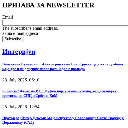
ПРИЈАВА ЗА NEWSLETTER
Email
The subscriber's email address.
ваша е-mail адреса
Интервјуи
Валентина Булатовић: Чува је још само Бог! Српска царска задужбина
која две и по деценије после рата и даље пропада
28. July 2026. 06:10
Ковић за "Данас на РТ": Џуфка није усамљен случај, већ део ширег
притиска на СПЦ и Србе на КиМ
25. July 2026. 12:54
Протојереј Питер Џексон: Моја искуства у Богословији Свете Тројице у
Џорданвилу (САД)