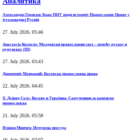
Аналитика
Александар Гронски: Како ПЦУ види историју Православне Цркве у
југозападној Русији
27. July 2026. 05:46
Анастасја Коскело: Молдавски православни свет – између руског и
румунског (III)
27. July 2026. 03:43
Димитрије Марковић: Косовска православна црква
22. July 2026. 04:45
Х. Дејвид Солс: Косово и Украјина: Самученици за канонско
православље
21. July 2026. 05:58
Илијан Минчев: Нечувена пресуда
16. July 2026. 07:07