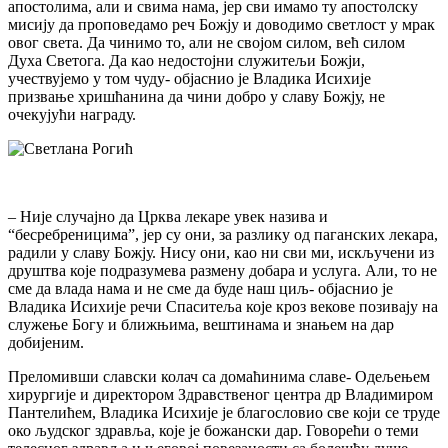
апостолима, али и свима нама, јер сви имамо ту апостолску
мисију да проповедамо реч Божју и доводимо светлост у мрак
овог света. Да чинимо то, али не својом силом, већ силом
Духа Светога. Да као недостојни служитељи Божји,
учествујемо у том чуду- објаснио је Владика Исихије
призвање хришћанина да чини добро у славу Божју, не
очекујући награду.
– Није случајно да Црква лекаре увек назива и
“бесребреницима”, јер су они, за разлику од паганских лекара,
радили у славу Божју. Нису они, као ни сви ми, искључени из
друштва које подразумева размену добара и услуга. Али, то не
сме да влада нама и не сме да буде наш циљ- објаснио је
Владика Исихије речи Спаситеља које кроз векове позивају на
служење Богу и ближњима, вештинама и знањем на дар
добијеним.
Преломивши славски колач са домаћинима славе- Одељењем
хирургије и директором Здравственог центра др Владимиром
Пантелићем, Владика Исихије је благословио све који се труде
око људског здравља, које је божански дар. Говорећи о теми