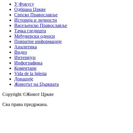
У Фокусу
Одбрана Цркве
Српско Православље
Историја и личности
Васељенско Православље
Тачка гледишта
Међуверски односи
Повратне информације
Аналитика
Видео
Интервјуи
Инфографика
Коментари
Vida de la Iglesia
Донације
Животът на Църквата
Copyright ©Живот Цркве
Сва права придржана.