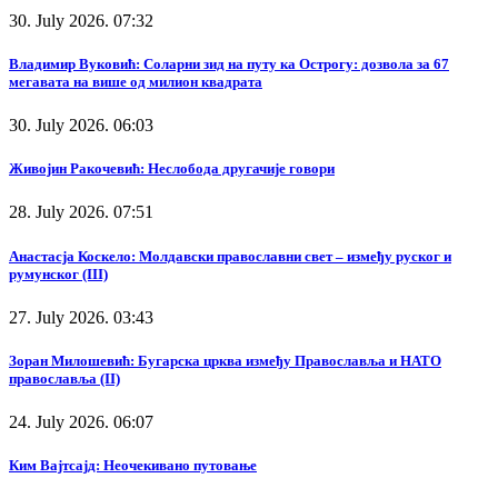
30. July 2026. 07:32
Владимир Вуковић: Соларни зид на путу ка Острогу: дозвола за 67
мегавата на више од милион квадрата
30. July 2026. 06:03
Живојин Ракочевић: Неслобода другачије говори
28. July 2026. 07:51
Анастасја Коскело: Молдавски православни свет – између руског и
румунског (III)
27. July 2026. 03:43
Зоран Милошевић: Бугарска црква између Православља и НАТО
православља (II)
24. July 2026. 06:07
Ким Вајтсајд: Неочекивано путовање