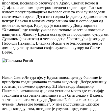
ипођакон, посвећено саслужује у Храму Светих Козме и
Дамјана, а личним примером сведочи подвиг хришћанског
живота попут припадника његовог еснафа који су завредели
светитељски ореол. Дуги низ година је радио у Здравственом
центру Ваљево и многим суграђанима био и остао један од
омиљених лекара. Каријеру је наставио у Дому здравља
“Хемикал”, где такође ужива поштовање колега и поверење
пацијената. Живот у Цркви остварује са породицом, супругом
Душицом (архитекта) и четворо деце. Честитајући ђакону др
Небојши Пакевићу, Владика Исихије је благословио његов
дом и да у чину настави своје служење по узору на Свете
Враче.
Након Свете Литургије, у Едукативном центру болнице је
приређена традиционална свечана академија. Добродошлицу
гостима је пожелео директор ЗЦ Ваљеводр Владимир
Пантелић, истакавши да је ова установа место где се спајају
традиција и савремена медицина и да бити лекар у Ваљеву,
значи наставити мисију др Драгиње Бабић и свих хероја
чувене “Ваљевске болнице”. У име подружнице Српског
лекарског друштва, поздраве је упутила председница др