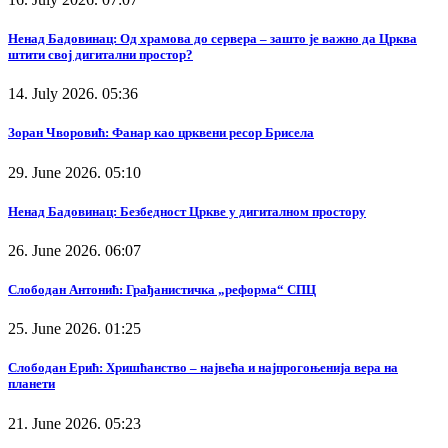
Ненад Бадовинац: Од храмова до сервера – зашто је важно да Црква
штити свој дигитални простор?
14. July 2026. 05:36
Зоран Чворовић: Фанар као црквени ресор Брисела
29. June 2026. 05:10
Ненад Бадовинац: Безбедност Цркве у дигиталном простору
26. June 2026. 06:07
Слободан Антонић: Грађанистичка „реформа“ СПЦ
25. June 2026. 01:25
Слободан Ерић: Хришћанство – највећа и најпрогоњенија вера на
планети
21. June 2026. 05:23