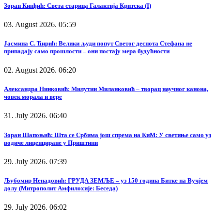
Зоран Кинђић: Света старица Галактија Критска (I)
03. August 2026. 05:59
Јасмина С. Ћирић: Велики људи попут Светог деспота Стефана не
припадају само прошлости – они постају мера будућности
02. August 2026. 06:20
Александра Нинковић: Милутин Миланковић – творац научног канона,
човек морала и вере
31. July 2026. 06:40
Зоран Шапоњић: Шта се Србима још спрема на КиМ: У светиње само уз
водиче лиценциране у Приштини
29. July 2026. 07:39
Љубомир Ненадовић: ГРУДА ЗЕМЉЕ – уз 150 година Битке на Вучјем
долу (Митрополит Амфилохије: Беседа)
29. July 2026. 06:02