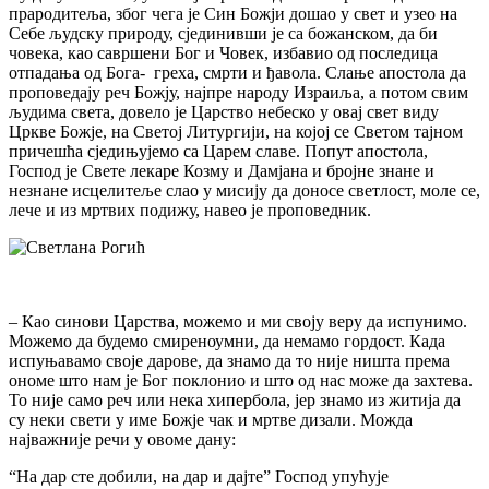
прародитеља, због чега је Син Божји дошао у свет и узео на
Себе људску природу, сјединивши је са божанском, да би
човека, као савршени Бог и Човек, избавио од последица
отпадања од Бога- греха, смрти и ђавола. Слање апостола да
проповедају реч Божју, најпре народу Израиља, а потом свим
људима света, довело је Царство небеско у овај свет виду
Цркве Божје, на Светој Литургији, на којој се Светом тајном
причешћа сједињујемо са Царем славе. Попут апостола,
Господ је Свете лекаре Козму и Дамјана и бројне знане и
незнане исцелитеље слао у мисију да доносе светлост, моле се,
лече и из мртвих подижу, навео је проповедник.
– Као синови Царства, можемо и ми своју веру да испунимо.
Можемо да будемо смиреноумни, да немамо гордост. Када
испуњавамо своје дарове, да знамо да то није ништа према
ономе што нам је Бог поклонио и што од нас може да захтева.
То није само реч или нека хипербола, јер знамо из житија да
су неки свети у име Божје чак и мртве дизали. Можда
најважније речи у овоме дану:
“На дар сте добили, на дар и дајте” Господ упућује