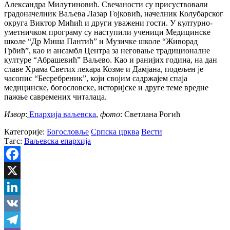
Александра Милутиновић. Свечаности су присуствовали
градоначелник Ваљева Лазар Гојковић, начелник Колубарског
округа Виктор Мићић и други уважени гости. У културно-
уметничком програму су наступили ученици Медицинске
школе “Др Миша Пантић” и Музичке школе “Живорад
Грбић”, као и ансамбл Центра за неговање традиционалне
културе “Абрашевић” Ваљево. Као и ранијих година, на дан
славе Храма Светих лекара Козме и Дамјана, подељен је
часопис “Бесребреник”, који својим садржајем спаја
медицинске, богословске, историјске и друге теме вредне
пажње савремених читалаца.
Извор
:
Епархија ваљевска
,
фото
: Светлана Рогић
Категорије:
Богословље
Српска црква
Вести
Тагс:
Ваљевска епархија
Facebook
X
LinkedIn
VK