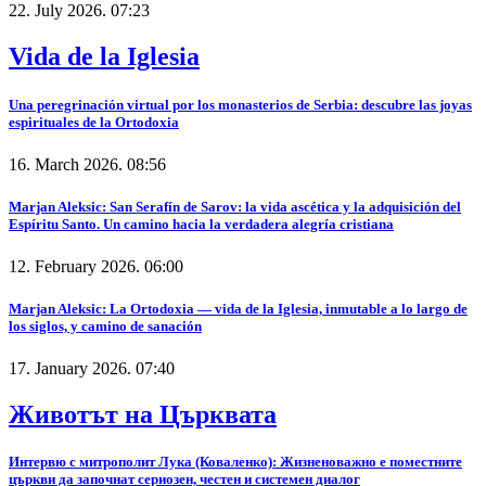
22. July 2026. 07:23
Vida de la Iglesia
Una peregrinación virtual por los monasterios de Serbia: descubre las joyas
espirituales de la Ortodoxia
16. March 2026. 08:56
Marjan Aleksic: San Serafín de Sarov: la vida ascética y la adquisición del
Espíritu Santo. Un camino hacia la verdadera alegría cristiana
12. February 2026. 06:00
Marjan Aleksic: La Ortodoxia — vida de la Iglesia, inmutable a lo largo de
los siglos, y camino de sanación
17. January 2026. 07:40
Животът на Църквата
Интервю с митрополит Лука (Коваленко): Жизненоважно е поместните
църкви да започнат сериозен, честен и системен диалог