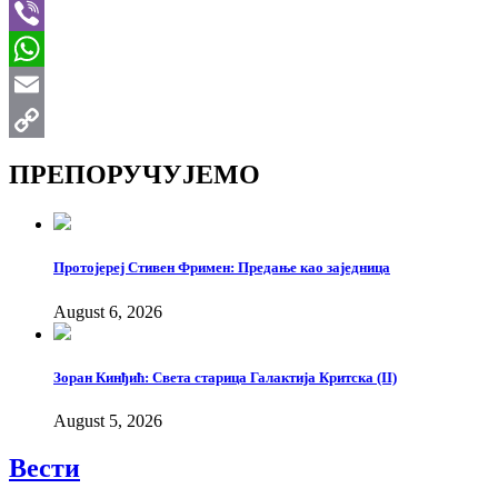
Telegram
Viber
WhatsApp
Email
Copy
ПРЕПОРУЧУЈЕМО
Link
Протојереј Стивен Фримен: Предање као заједница
August 6, 2026
Зоран Кинђић: Света старица Галактија Критска (II)
August 5, 2026
Вести