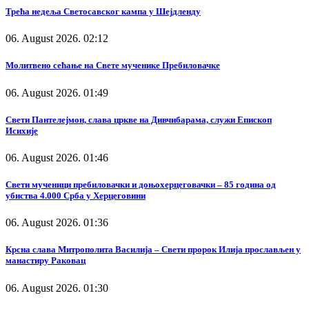
Трећа недеља Светосавског кампа у Шејдленду
06. August 2026. 02:12
Молитвено сећање на Свете мученике Пребиловачке
06. August 2026. 01:49
Свети Пантелејмон, слава цркве на Дивчибарама, служи Епископ
Исихије
06. August 2026. 01:46
Свети мученици пребиловачки и доњохерцеговачки – 85 година од
убиства 4.000 Срба у Херцеговини
06. August 2026. 01:36
Крсна слава Митрополита Василија – Свети пророк Илија прослављен у
манастиру Раковац
06. August 2026. 01:30