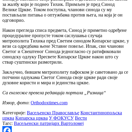
за жалбу који је поднео Тихик. Примљен је пред Синод
Велике Цркве. Током поступка, чланови синода су му
постављали питања о оптужбама против њега, на која је он
одговорио.
Након прегледа списа предмета, Синод је приметио одређене
процедуралне пропусте током саслушања случаја
митрополита Тихика пред Светим синодом Кипарске цркве, у
вези са одредбама њене Уставне повеље. Ипак, сви чланови
Светог и Свештеног Синода једногласно су ратификовали
синодску одлуку Пресвете Кипарске Цркве након што су
ствар суштински размотрили.
Закључно, бившем митрополиту пафоском је саветовано да се
потчини одлукама Светог Синода своје цркве ради своје
духовне користи и мира и јединства цркве.
Са енглеског превела редакција портала „Ризница“
Извор, фото
:
Оrthodoxtimes.com
Категорије:
Васељенско Православље
Константинопољска
црква
Кипарска црква
У ФОКУСУ
Вести
Тагс:
Васељенски патријарх Вартоломеј