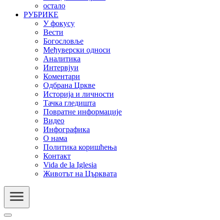
остало
РУБРИКЕ
У фокусу
Вести
Богословље
Међуверски односи
Аналитика
Интервјуи
Коментари
Одбрана Цркве
Историја и личности
Тачка гледишта
Повратне информације
Видео
Инфографика
О нама
Политика коришћења
Контакт
Vida de la Iglesia
Животът на Църквата