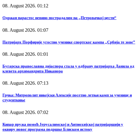
08. August 2026. 01:12
Одржан парастос невино пострадалим на „Петровачкој цести“
08. August 2026. 01:07
Патријарх Порфирије угостио ученике спортског кампа „Србија те зове”
08. August 2026. 01:01
Бугарска православна дијаспора стала у одбрану патријарха Данила од
клевета архимандрита Никанора
08. August 2026. 07:13
Грчка: Митрополит никејски Алексије посетио летњи камп за ученице и
студенткиње
08. August 2026. 07:02
Кипар пружа помоћ Јерусалимској и Антиохијској патријаршији у
оквиру новог програма подршке Блиском истоку