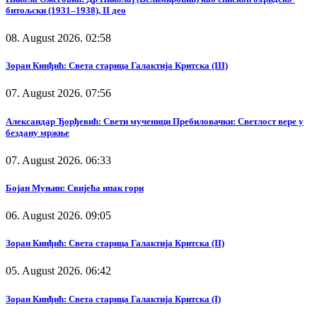
битољски (1931–1938), II део
08. August 2026. 02:58
Зоран Кинђић: Света старица Галактија Критска (III)
07. August 2026. 07:56
Александар Ђорђевић: Свети мученици Пребиловачки: Светлост вере у
бездану мржње
07. August 2026. 06:33
Бојан Муњин: Свијећа ипак гори
06. August 2026. 09:05
Зоран Кинђић: Света старица Галактија Критска (II)
05. August 2026. 06:42
Зоран Кинђић: Света старица Галактија Критска (I)