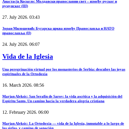
Анастасја Коскело: Молдавски православни свет – између руског и
румунског (III)
27. July 2026. 03:43
Зоран Милошевић: Бугарска црква између Православља и НАТО
православља (II)
24. July 2026. 06:07
Vida de la Iglesia
Una peregrinación virtual por los monasterios de Serbia: descubre las joyas
espirituales de la Ortodoxia
16. March 2026. 08:56
Marjan Aleksic: San Serafín de Sarov: la vida ascética y la adquisición del
Espíritu Santo. Un camino hacia la verdadera alegría cristiana
12. February 2026. 06:00
Marjan Aleksic: La Ortodoxia — vida de la Iglesia, inmutable a lo largo de
los siglos, y camino de sanación