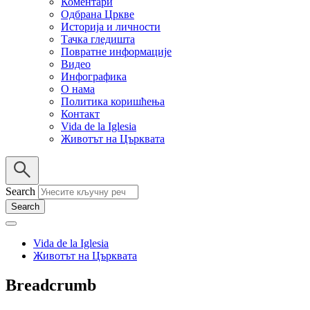
Коментари
Одбрана Цркве
Историја и личности
Тачка гледишта
Повратне информације
Видео
Инфографика
О нама
Политика коришћења
Контакт
Vida de la Iglesia
Животът на Църквата
Search
Vida de la Iglesia
Животът на Църквата
Breadcrumb