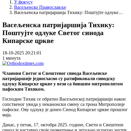
У фокусу
Васељенско Православље
Васељенска патријаршија Тихику: Поштујте одлуке…
Васељенска патријаршија Тихику:
Поштујте одлуке Светог синода
Кипарске цркве
18-10-2025 20:21:01
1 минута
Чланови Светог и Свештеног синода Васељенске
патријаршије једногласно су ратификовали синодску
одлуку Кипарске цркве у вези са бившим митрополитом
пафоским Тихиком.
Господин Тихик се обратио Васељенској патријаршији након
сопственог увида у неканонски смену са трона Митрополије
пафоске. Ову одлуку је донео Синод Кипарске цркве прошлог
маја.
Данас, у петак, 17. октобра 2025. године, Свети и Свештени
синод је наставио своје разматрање и детаљно испитао захтев