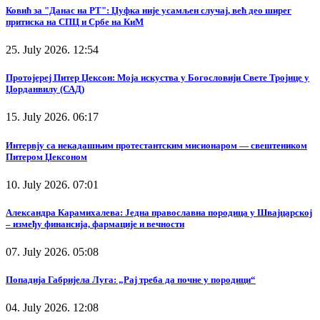
Ковић за "Данас на РТ": Џуфка није усамљен случај, већ део ширег
притиска на СПЦ и Србе на КиМ
25. July 2026. 12:54
Протојереј Питер Џексон: Моја искуства у Богословији Свете Тројице у
Џорданвилу (САД)
15. July 2026. 06:17
Интервју са некадашњим протестантским мисионаром — свештеником
Питером Џексоном
10. July 2026. 07:01
Александра Карамихалева: Једна православна породица у Швајцарској
– између финансија, фармације и вечности
07. July 2026. 05:08
Попадија Габријела Луга: „Рај треба да почне у породици“
04. July 2026. 12:08