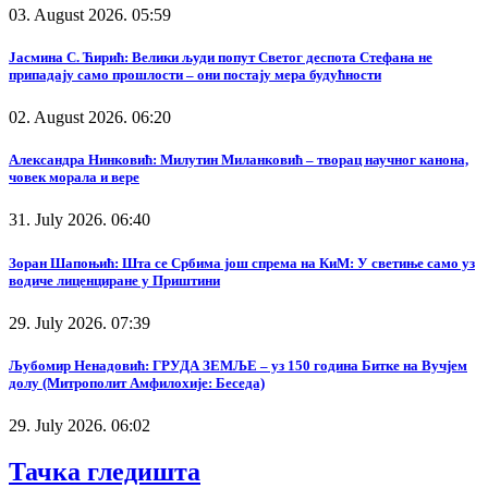
03. August 2026. 05:59
Јасмина С. Ћирић: Велики људи попут Светог деспота Стефана не
припадају само прошлости – они постају мера будућности
02. August 2026. 06:20
Александра Нинковић: Милутин Миланковић – творац научног канона,
човек морала и вере
31. July 2026. 06:40
Зоран Шапоњић: Шта се Србима још спрема на КиМ: У светиње само уз
водиче лиценциране у Приштини
29. July 2026. 07:39
Љубомир Ненадовић: ГРУДА ЗЕМЉЕ – уз 150 година Битке на Вучјем
долу (Митрополит Амфилохије: Беседа)
29. July 2026. 06:02
Тачка гледишта