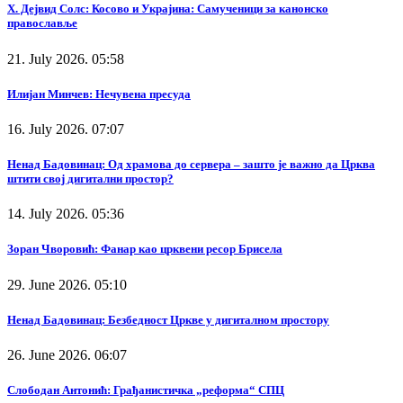
Х. Дејвид Солс: Косово и Украјина: Самученици за канонско
православље
21. July 2026. 05:58
Илијан Минчев: Нечувена пресуда
16. July 2026. 07:07
Ненад Бадовинац: Од храмова до сервера – зашто је важно да Црква
штити свој дигитални простор?
14. July 2026. 05:36
Зоран Чворовић: Фанар као црквени ресор Брисела
29. June 2026. 05:10
Ненад Бадовинац: Безбедност Цркве у дигиталном простору
26. June 2026. 06:07
Слободан Антонић: Грађанистичка „реформа“ СПЦ