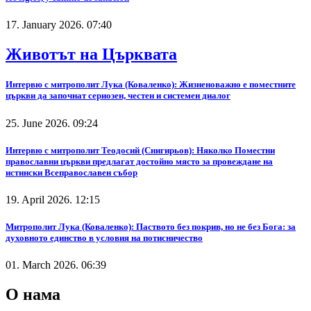
17. January 2026. 07:40
Животът на Църквата
Интервю с митрополит Лука (Коваленко): Жизненоважно е поместните
църкви да започнат сериозен, честен и системен диалог
25. June 2026. 09:24
Интервю с митрополит Теодосий (Снигирьов): Няколко Поместни
православни църкви предлагат достойно място за провеждане на
истински Всеправославен събор
19. April 2026. 12:15
Митрополит Лука (Коваленко): Паството без покрив, но не без Бога: за
духовното единство в условия на потисничество
01. March 2026. 06:39
О нама