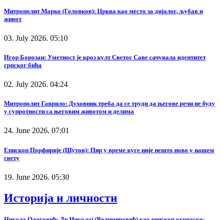
Митрополит Марко (Головков): Црква као место за дијалог, љубав и
живот
03. July 2026. 05:10
Игор Борозан: Уметност је кроз култ Светог Саве сачувала идентитет
српског бића
02. July 2026. 04:24
Митрополит Гаврило: Духовник треба да се труди да његове речи не буду
у супротности са његовим животом и делима
24. June 2026. 07:01
Епископ Порфирије (Шутов): Пир у време куге није нешто ново у нашем
свету
19. June 2026. 05:30
Историја и личности
Никола Ожеговић: Др Николај (Велимировић) као епископ охридско-