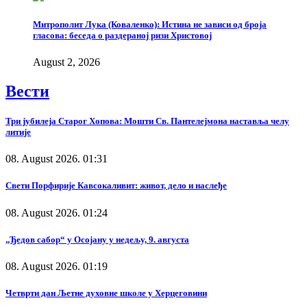
Митрополит Лука (Коваленко): Истина не зависи од броја
гласова: беседа о раздераној ризи Христовој
August 2, 2026
Вести
Три јубилеја Старог Хопова: Мошти Св. Пантелејмона наставља челу
литије
08. August 2026. 01:31
Свети Порфирије Кавсокаливит: живот, дело и наслеђе
08. August 2026. 01:24
„Ђедов сабор“ у Осојану у недељу, 9. августа
08. August 2026. 01:19
Четврти дан Љетне духовне школе у Херцеговини