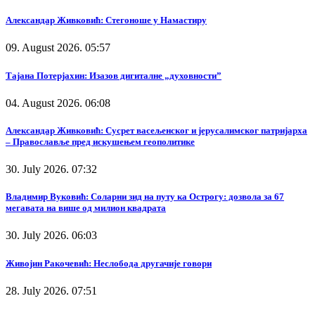
Александар Живковић: Стегоноше у Намастиру
09. August 2026. 05:57
Тајана Потерјахин: Изазов дигиталне „духовности”
04. August 2026. 06:08
Александар Живковић: Сусрет васељенског и јерусалимског патријарха
– Православље пред искушењем геополитике
30. July 2026. 07:32
Владимир Вуковић: Соларни зид на путу ка Острогу: дозвола за 67
мегавата на више од милион квадрата
30. July 2026. 06:03
Живојин Ракочевић: Неслобода другачије говори
28. July 2026. 07:51