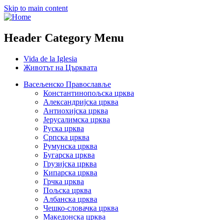
Skip to main content
Header Category Menu
Vida de la Iglesia
Животът на Църквата
Васељенско Православље
Константинопољска црква
Александријска црква
Антиохијска црква
Јерусалимска црква
Руска црква
Српска црква
Румунска црква
Бугарска црква
Грузијска црква
Кипарска црква
Грчка црква
Пољска црква
Албанска црква
Чешко-словачка црква
Македонска црква