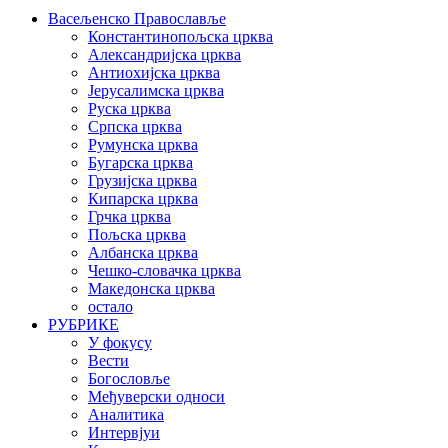
Васељенско Православље
Константинопољска црква
Александријска црква
Антиохијска црква
Јерусалимска црква
Руска црква
Српска црква
Румунска црква
Бугарска црква
Грузијска црква
Кипарска црква
Грчка црква
Пољска црква
Албанска црква
Чешко-словачка црква
Македонска црква
остало
РУБРИКЕ
У фокусу
Вести
Богословље
Међуверски односи
Аналитика
Интервјуи