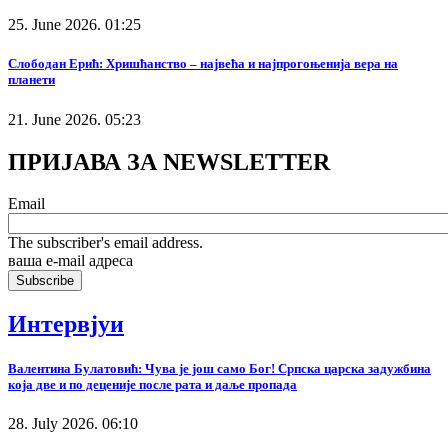
25. June 2026. 01:25
Слободан Ерић: Хришћанство – највећа и најпрогоњенија вера на
планети
21. June 2026. 05:23
ПРИЈАВА ЗА NEWSLETTER
Email
The subscriber's email address.
ваша е-mail адреса
Интервјуи
Валентина Булатовић: Чува је још само Бог! Српска царска задужбина
која две и по деценије после рата и даље пропада
28. July 2026. 06:10