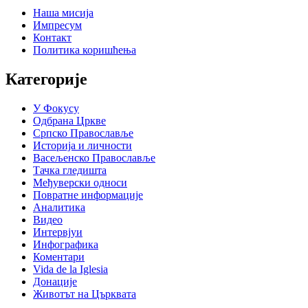
Наша мисија
Импресум
Контакт
Политика коришћења
Категорије
У Фокусу
Одбрана Цркве
Српско Православље
Историја и личности
Васељенско Православље
Тачка гледишта
Међуверски односи
Повратне информације
Аналитика
Видео
Интервјуи
Инфографика
Коментари
Vida de la Iglesia
Донације
Животът на Църквата