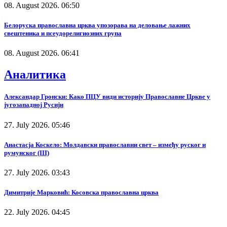
08. August 2026. 06:50
Белоруска православна црква упозорава на деловање лажних
свештеника и псеудорелигиозних група
08. August 2026. 06:41
Аналитика
Александар Гронски: Како ПЦУ види историју Православне Цркве у
југозападној Русији
27. July 2026. 05:46
Анастасја Коскело: Молдавски православни свет – између руског и
румунског (III)
27. July 2026. 03:43
Димитрије Марковић: Косовска православна црква
22. July 2026. 04:45