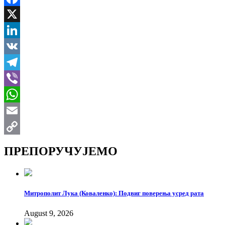
Facebook
X
LinkedIn
VK
Telegram
Viber
WhatsApp
Email
Copy
ПРЕПОРУЧУЈЕМО
Link
Митрополит Лука (Коваленко): Подвиг поверења усред рата
August 9, 2026