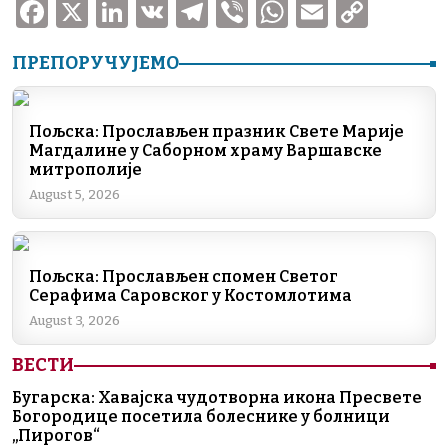
F
X
Li
V
T
V
W
E
C
a
n
K
el
ib
h
m
o
ПРЕПОРУЧУЈЕМО
c
k
e
er
at
ai
p
e
e
gr
s
l
y
b
dI
a
A
Li
Пољска: Прослављен празник Свете Марије
Магдалине у Саборном храму Варшавске
o
n
m
p
n
митрополије
o
p
k
August 5, 2026
k
Пољска: Прослављен спомен Светог
Серафима Саровског у Костомлотима
August 3, 2026
ВЕСТИ
Бугарска: Хавајска чудотворна икона Пресвете
Богородице посетила болеснике у болници
„Пирогов“