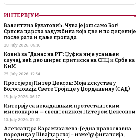
ИНТЕРВЈУИ
Валентина Булатовић: Чува је још само Бог!
Српска царска задужбина која две и по деценије
после рата и даље пропада
28. July 2026. 06:10
Ковић за "Данас на РТ": Џуфка није усамљен
случај, већ део ширег притиска на СПЦ и Србе на
КиМ
25. July 2026. 12:54
Протојереј Питер Џексон: Моја искуства у
Богословији Свете Тројице у Џорданвилу (САД)
15. July 2026. 06:17
Интервју са некадашњим протестантским
мисионаром — свештеником Питером Џексоном
10. July 2026. 07:01
Александра Карамихалева: Једна православна
породица у Швајцарској – између финансија,