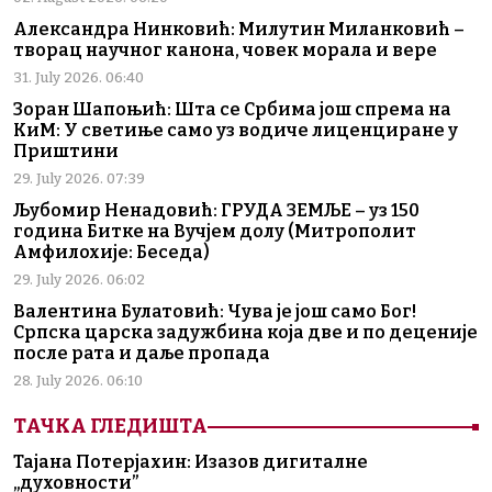
Александра Нинковић: Милутин Миланковић –
творац научног канона, човек морала и вере
31. July 2026. 06:40
Зоран Шапоњић: Шта се Србима још спрема на
КиМ: У светиње само уз водиче лиценциране у
Приштини
29. July 2026. 07:39
Љубомир Ненадовић: ГРУДА ЗЕМЉЕ – уз 150
година Битке на Вучјем долу (Митрополит
Амфилохије: Беседа)
29. July 2026. 06:02
Валентина Булатовић: Чува је још само Бог!
Српска царска задужбина која две и по деценије
после рата и даље пропада
28. July 2026. 06:10
ТАЧКА ГЛЕДИШТА
Тајана Потерјахин: Изазов дигиталне
„духовности”