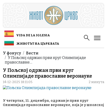
Skip to main content
VIDA DE LA IGLESIA
ЖИВОТЪТ НА ЦЪРКВАТА
Breadcrumb
У фокусу
Вести
У Пољској одржан први круг Олимпијаде
православне…
У Пољској одржан први круг
Олимпијаде православне веронауке
14-12-2025 18:11:05
2 минута
У четвртак, 11. децембра, одржан је први круг
Олимпијаде православне веронауке, која је у школској