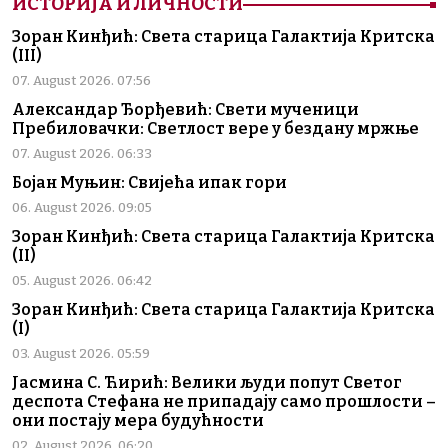
ИСТОРИЈА И ЛИЧНОСТИ
Зоран Кинђић: Света старица Галактија Критска
(III)
07. August 2026. 07:56
Александар Ђорђевић: Свети мученици
Пребиловачки: Светлост вере у бездану мржње
07. August 2026. 06:33
Бојан Муњин: Свијећа ипак гори
06. August 2026. 09:05
Зоран Кинђић: Света старица Галактија Критска
(II)
05. August 2026. 06:42
Зоран Кинђић: Света старица Галактија Критска
(I)
03. August 2026. 05:59
Јасмина С. Ћирић: Велики људи попут Светог
деспота Стефана не припадају само прошлости –
они постају мера будућности
02. August 2026. 06:20