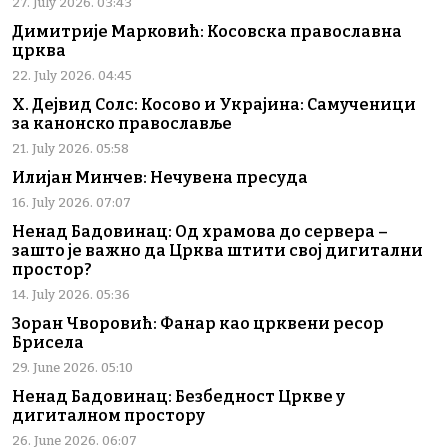
27. July 2026. 03:43
Димитрије Марковић: Косовска православна
црква
22. July 2026. 04:45
Х. Дејвид Солс: Косово и Украјина: Самученици
за канонско православље
21. July 2026. 05:58
Илијан Минчев: Нечувена пресуда
16. July 2026. 07:07
Ненад Бадовинац: Од храмова до сервера –
зашто је важно да Црква штити свој дигитални
простор?
14. July 2026. 05:36
Зоран Чворовић: Фанар као црквени ресор
Брисела
29. June 2026. 05:10
Ненад Бадовинац: Безбедност Цркве у
дигиталном простору
26. June 2026. 06:07