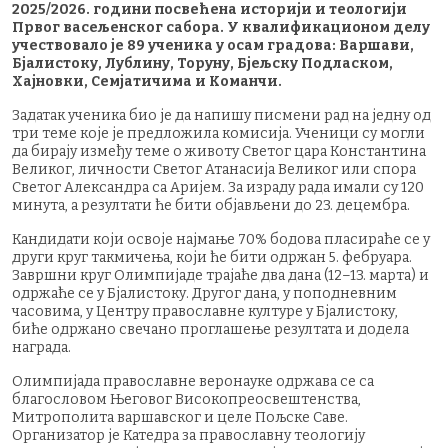
2025/2026. години посвећена историји и теологији
Првог васељенског сабора. У квалификационом делу
учествовало је 89 ученика у осам градова: Варшави,
Бјалистоку, Лублину, Торуну, Бјељску Подласком,
Хајновки, Семјатичима и Команчи.
Задатак ученика био је да напишу писмени рад на једну од
три теме које је предложила комисија. Ученици су могли
да бирају између теме о животу Светог цара Константина
Великог, личности Светог Атанасија Великог или спора
Светог Александра са Аријем. За израду рада имали су 120
минута, а резултати ће бити објављени до 23. децембра.
Кандидати који освоје најмање 70% бодова пласираће се у
други круг такмичења, који ће бити одржан 5. фебруара.
Завршни круг Олимпијаде трајаће два дана (12–13. марта) и
одржаће се у Бјалистоку. Другог дана, у поподневним
часовима, у Центру православне културе у Бјалистоку,
биће одржано свечано проглашење резултата и додела
награда.
Олимпијада православне веронауке одржава се са
благословом Његовог Високопреосвештенства,
Митрополита варшавског и целе Пољске Саве.
Организатор је Катедра за православну теологију