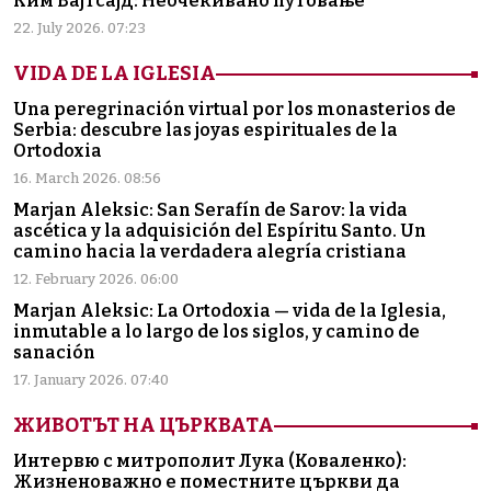
Ким Вајтсајд: Неочекивано путовање
22. July 2026. 07:23
VIDA DE LA IGLESIA
Una peregrinación virtual por los monasterios de
Serbia: descubre las joyas espirituales de la
Ortodoxia
16. March 2026. 08:56
Marjan Aleksic: San Serafín de Sarov: la vida
ascética y la adquisición del Espíritu Santo. Un
camino hacia la verdadera alegría cristiana
12. February 2026. 06:00
Marjan Aleksic: La Ortodoxia — vida de la Iglesia,
inmutable a lo largo de los siglos, y camino de
sanación
17. January 2026. 07:40
ЖИВОТЪТ НА ЦЪРКВАТА
Интервю с митрополит Лука (Коваленко):
Жизненоважно е поместните църкви да