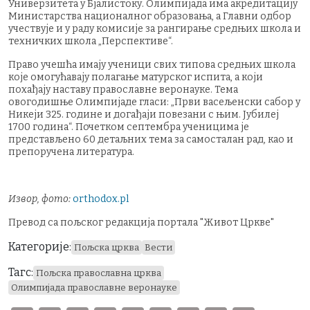
Универзитета у Бјалистоку. Олимпијада има акредитацију
Министарства националног образовања, а Главни одбор
учествује и у раду комисије за рангирање средњих школа и
техничких школа „Перспективе“.
Право учешћа имају ученици свих типова средњих школа
које омогућавају полагање матурског испита, а који
похађају наставу православне веронауке. Тема
овогодишње Олимпијаде гласи: „Први васељенски сабор у
Никеји 325. године и догађаји повезани с њим. Јубилеј
1700 година“. Почетком септембра ученицима је
представљено 60 детаљних тема за самосталан рад, као и
препоручена литература.
Извор, фото:
orthodox.pl
Превод са пољског редакција портала "Живот Цркве"
Категорије:
Пољска црква
Вести
Тагс:
Пољска православна црква
Олимпијада православне веронауке