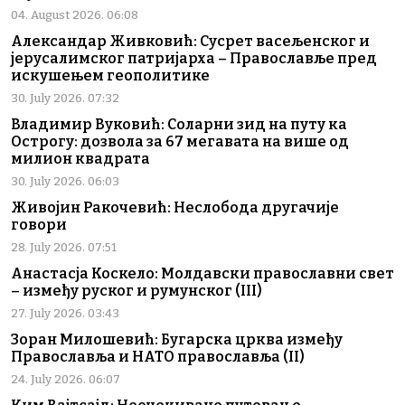
04. August 2026. 06:08
Александар Живковић: Сусрет васељенског и
јерусалимског патријарха – Православље пред
искушењем геополитике
30. July 2026. 07:32
Владимир Вуковић: Соларни зид на путу ка
Острогу: дозвола за 67 мегавата на више од
милион квадрата
30. July 2026. 06:03
Живојин Ракочевић: Неслобода другачије
говори
28. July 2026. 07:51
Анастасја Коскело: Молдавски православни свет
– између руског и румунског (III)
27. July 2026. 03:43
Зоран Милошевић: Бугарска црква између
Православља и НАТО православља (II)
24. July 2026. 06:07