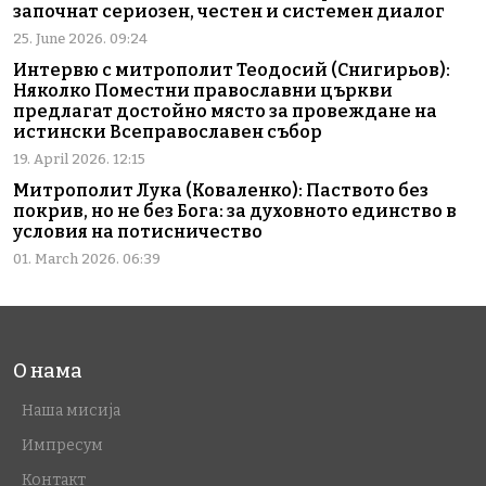
започнат сериозен, честен и системен диалог
25. June 2026. 09:24
Интервю с митрополит Теодосий (Снигирьов):
Няколко Поместни православни църкви
предлагат достойно място за провеждане на
истински Всеправославен събор
19. April 2026. 12:15
Митрополит Лука (Коваленко): Паството без
покрив, но не без Бога: за духовното единство в
условия на потисничество
01. March 2026. 06:39
О нама
Наша мисија
Импресум
Контакт