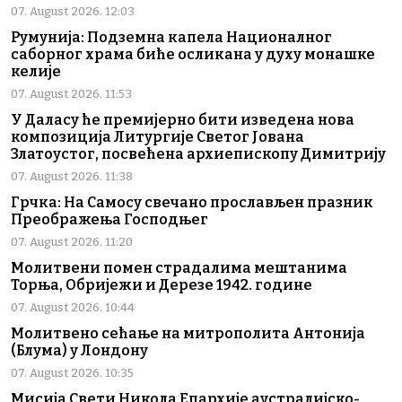
07. August 2026. 12:03
Румунија: Подземна капела Националног
саборног храма биће осликана у духу монашке
келије
07. August 2026. 11:53
У Даласу ће премијерно бити изведена нова
композиција Литургије Светог Јована
Златоустог, посвећена архиепископу Димитрију
07. August 2026. 11:38
Грчка: На Самосу свечано прослављен празник
Преображења Господњег
07. August 2026. 11:20
Молитвени помен страдалима мештанима
Торња, Обријежи и Дерезе 1942. године
07. August 2026. 10:44
Молитвено сећање на митрополита Антонија
(Блума) у Лондону
07. August 2026. 10:35
Мисија Свети Никола Епархије аустралијско-