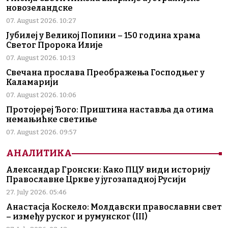
новозеландске
07. August 2026. 10:27
Јубилеј у Великој Попини – 150 година храма
Светог Пророка Илије
07. August 2026. 10:13
Свечана прослава Преображења Господњег у
Каламарији
07. August 2026. 10:06
Протојереј Ђого: Приштина наставља да отима
немањићке светиње
07. August 2026. 09:57
АНАЛИТИКА
Александар Гронски: Како ПЦУ види историју
Православне Цркве у југозападној Русији
27. July 2026. 05:46
Анастасја Коскело: Молдавски православни свет
– између руског и румунског (III)