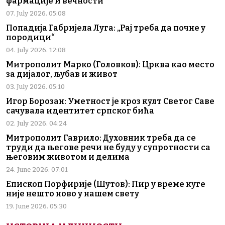
фармације и вечности
07. July 2026. 05:08
Попадија Габријела Луга: „Рај треба да почне у
породици“
04. July 2026. 12:08
Митрополит Марко (Головков): Црква као место
за дијалог, љубав и живот
03. July 2026. 05:10
Игор Борозан: Уметност је кроз култ Светог Саве
сачувала идентитет српског бића
02. July 2026. 04:24
Митрополит Гаврило: Духовник треба да се
труди да његове речи не буду у супротности са
његовим животом и делима
24. June 2026. 07:01
Епископ Порфирије (Шутов): Пир у време куге
није нешто ново у нашем свету
19. June 2026. 05:30