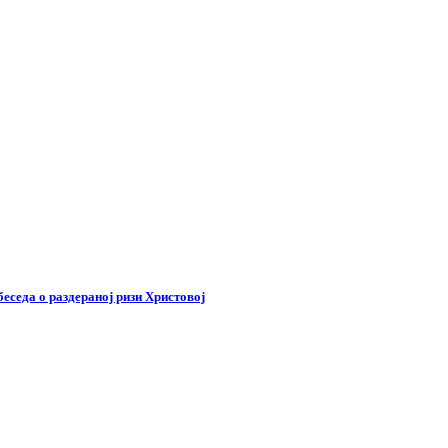
беседа о раздераној ризи Христовој