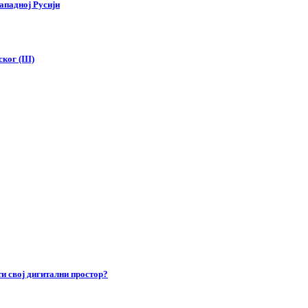
ападној Русији
ког (III)
и свој дигитални простор?