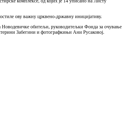
тирске комплексе, од којих је 14 уписано на Листу
угостиле ову важну црквено-државну иницијативу.
рама Новодевичке обитељи, руководитељки Фонда за очување
атерини Забегини и фотографкињи Ани Русаковој.