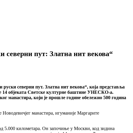
и северни пут: Златна нит векова“
и руски северни пут. Златна нит векова“, која представља
ује 14 објеката Светске културне баштине УНЕСКО-а.
ког манастира, који је прошле године обележио 500 година
це Новодевичјег манастира, игуманије Маргарите
 5.000 километара. Он започиње у Москви, код зидина