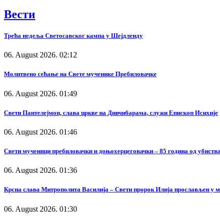
Вести
Трећа недеља Светосавског кампа у Шејдленду
06. August 2026. 02:12
Молитвено сећање на Свете мученике Пребиловачке
06. August 2026. 01:49
Свети Пантелејмон, слава цркве на Дивчибарама, служи Епископ Исихије
06. August 2026. 01:46
Свети мученици пребиловачки и доњохерцеговачки – 85 година од убиства
06. August 2026. 01:36
Крсна слава Митрополита Василија – Свети пророк Илија прослављен у 
06. August 2026. 01:30