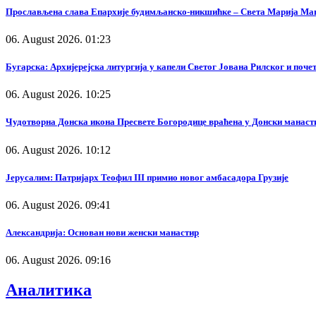
Прослављена слава Епархије будимљанско-никшићке – Света Марија Ма
06. August 2026. 01:23
Бугарска: Архијерејска литургија у капели Светог Јована Рилског и поч
06. August 2026. 10:25
Чудотворна Донска икона Пресвете Богородице враћена у Донски манаст
06. August 2026. 10:12
Јерусалим: Патријарх Теофил III примио новог амбасадора Грузије
06. August 2026. 09:41
Александрија: Основан нови женски манастир
06. August 2026. 09:16
Аналитика