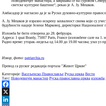
Новодевичјег манастира, а завршава се на суровом Север
светске културне баштине“, рекао је А. Ју. Мешков.
Амбасадор је нагласио да је за Руски духовно-културни правос
А. Ју. Мешков је изразио искрену захвалност свима који су у
будућности нације Јелени Марковој, директорки Националног 
Изложба ће бити отворена до 28. фебруара.
Адреса: 1 quai Branly, 75007 Paris, France (изложбене сале на 1
Радно време: уторак–недеља од 14.00 до 19.00 часова; улаз уз п
Извор, фото
:
patriarchia.ru
Превод са руског редакција портала "Живот Цркве"
Категорије:
Васељенско Православље
Руска црква
Вести
Тагс:
Новодевичји манастир
Руска православна црква
изложба
Facebook
X