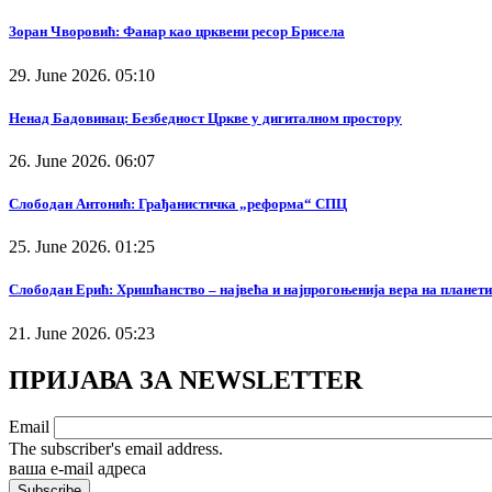
Зоран Чворовић: Фанар као црквени ресор Брисела
29. June 2026. 05:10
Ненад Бадовинац: Безбедност Цркве у дигиталном простору
26. June 2026. 06:07
Слободан Антонић: Грађанистичка „реформа“ СПЦ
25. June 2026. 01:25
Слободан Ерић: Хришћанство – највећа и најпрогоњенија вера на планети
21. June 2026. 05:23
ПРИЈАВА ЗА NEWSLETTER
Email
The subscriber's email address.
ваша е-mail адреса