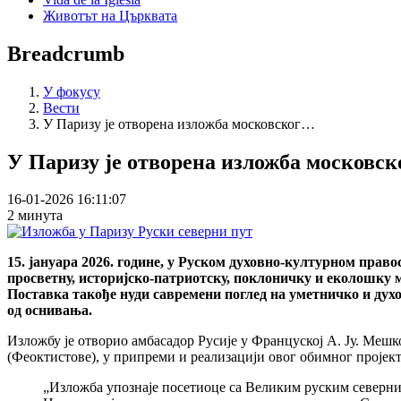
Животът на Църквата
Breadcrumb
У фокусу
Вести
У Паризу је отворена изложба московског…
У Паризу је отворена изложба московск
16-01-2026 16:11:07
2 минута
15. јануара 2026. године, у Руском духовно-културном прав
просветну, историјско-патриотску, поклоничку и еколошку 
Поставка такође нуди савремени поглед на уметничко и дух
од оснивања.
Изложбу је отворио амбасадор Русије у Француској А. Ју. Мешк
(Феоктистове), у припреми и реализацији овог обимног пројект
„Изложба упознаје посетиоце са Великим руским северн