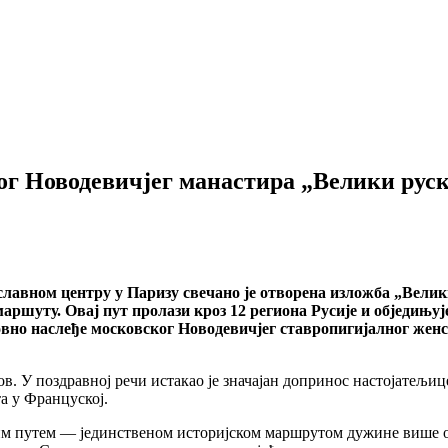
ог Новодевичјег манастира „Велики руск
ославном центру у Паризу свечано је отворена изложба „Велик
маршуту. Овај пут пролази кроз 12 региона Русије и обједињ
овно наслеђе московског Новодевичјег ставропигијалног женс
ов. У поздравној речи истакао је значајан допринос настојатељи
а у Француској.
им путем — јединственом историјском маршрутом дужине више од