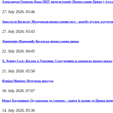
Александар Гронски: Како ПЦУ види историју Православне Цркве у југоз
27. July 2026. 05:46
Анастасја Коскело: Молдавски православни свет – између руског и румунс
27. July 2026. 03:43
Димитрије Марковић: Косовска православна црква
22. July 2026. 04:45
Х. Дејвид Солс: Косово и Украјина: Самученици за канонско православље
21. July 2026. 05:58
Илијан Минчев: Нечувена пресуда
16. July 2026. 07:07
Ненад Бадовинац: Од храмова до сервера – зашто је важно да Црква штит
14. July 2026. 05:36