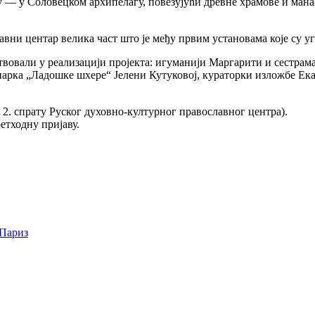
у — у Соловецком архипелагу, повезујући древне храмове и манас
лавни центар велика част што је међу првим установама које су 
чествовали у реализацији пројекта: игуманији Маргарити и сест
парка „Ладошке шхере“ Јелени Кутуковој, кураторки изложбе Ек
. и 2. спрату Руског духовно-културног православног центра).
ретходну пријаву.
Париз