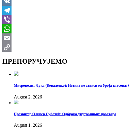
LinkedIn
VK
Telegram
Viber
WhatsApp
Email
Copy
ПРЕПОРУЧУЈЕМО
Link
Митрополит Лука (Коваленко): Истина не зависи од броја гласова: 
August 2, 2026
Презвитер Оливер Суботић: Одбрана унутрашњих простора
August 1, 2026