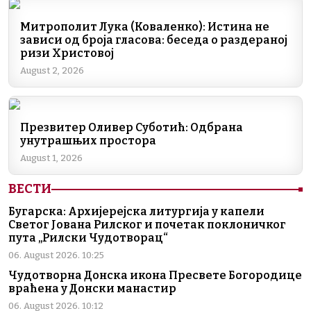
e
e
gr
s
l
y
b
dI
a
A
Li
Митрополит Лука (Коваленко): Истина не
зависи од броја гласова: беседа о раздераној
o
n
m
p
n
ризи Христовој
o
p
k
August 2, 2026
k
Презвитер Оливер Суботић: Одбрана
унутрашњих простора
August 1, 2026
ВЕСТИ
Бугарска: Архијерејска литургија у капели
Светог Јована Рилског и почетак поклоничког
пута „Рилски Чудотворац“
06. August 2026. 10:25
Чудотворна Донска икона Пресвете Богородице
враћена у Донски манастир
06. August 2026. 10:12