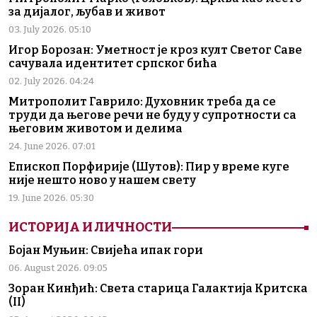
за дијалог, љубав и живот
03. July 2026. 05:10
Игор Борозан: Уметност је кроз култ Светог Саве
сачувала идентитет српског бића
02. July 2026. 04:24
Митрополит Гаврило: Духовник треба да се
труди да његове речи не буду у супротности са
његовим животом и делима
24. June 2026. 07:01
Епископ Порфирије (Шутов): Пир у време куге
није нешто ново у нашем свету
19. June 2026. 05:30
ИСТОРИЈА И ЛИЧНОСТИ
Бојан Муњин: Свијећа ипак гори
06. August 2026. 09:05
Зоран Кинђић: Света старица Галактија Критска
(II)