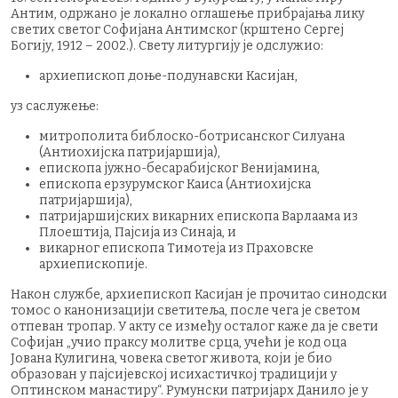
Антим, одржано је локално оглашење прибрајања лику
светих светог Софијана Антимског (крштено Сергеј
Богију, 1912 – 2002.). Свету литургију је одслужио:
архиепископ доње-подунавски Касијан,
уз саслужење:
митрополита библоско-ботрисанског Силуана
(Антиохијска патријаршија),
епископа јужно-бесарабијског Венијамина,
епископа ерзурумског Каиса (Антиохијска
патријаршија),
патријаршијских викарних епископа Варлаама из
Плоештија, Пајсија из Синаја, и
викарног епископа Тимотеја из Праховске
архиепископије.
Након службе, архиепископ Касијан је прочитао синодски
томос о канонизацији светитеља, после чега је светом
отпеван тропар. У акту се између осталог каже да је свети
Софијан „учио праксу молитве срца, учећи је код оца
Јована Кулигина, човека светог живота, који је био
образован у пајсијевској исихастичкој традицији у
Оптинском манастиру“. Румунски патријарх Данило је у