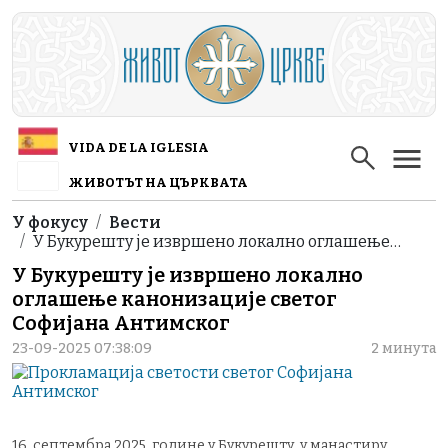
Skip to main content
VIDA DE LA IGLESIA
ЖИВОТЪТ НА ЦЪРКВАТА
Breadcrumb
У фокусу
Вести
У Букурешту je извршено локално оглашење…
У Букурешту je извршено локално
оглашење канонизације светог
Софијана Антимског
23-09-2025 07:38:09
2 минута
16. септембра 2025. године у Букурешту, у манастиру