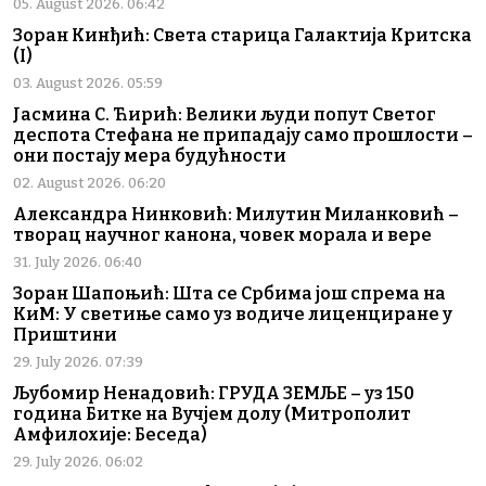
05. August 2026. 06:42
Зоран Кинђић: Света старица Галактија Критска
(I)
03. August 2026. 05:59
Јасмина С. Ћирић: Велики људи попут Светог
деспота Стефана не припадају само прошлости –
они постају мера будућности
02. August 2026. 06:20
Александра Нинковић: Милутин Миланковић –
творац научног канона, човек морала и вере
31. July 2026. 06:40
Зоран Шапоњић: Шта се Србима још спрема на
КиМ: У светиње само уз водиче лиценциране у
Приштини
29. July 2026. 07:39
Љубомир Ненадовић: ГРУДА ЗЕМЉЕ – уз 150
година Битке на Вучјем долу (Митрополит
Амфилохије: Беседа)
29. July 2026. 06:02