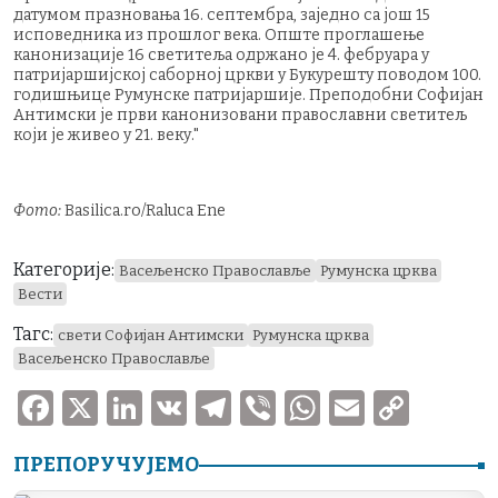
датумом празновања 16. септембра, заједно са још 15
исповедника из прошлог века. Опште проглашење
канонизације 16 светитеља одржано је 4. фебруара у
патријаршијској саборној цркви у Букурешту поводом 100.
годишњице Румунске патријаршије. Преподобни Софијан
Антимски је први канонизовани православни светитељ
који је живео у 21. веку."
Фото:
Basilica.ro/Raluca Ene
Категорије:
Васељенско Православље
Румунска црква
Вести
Тагс:
свети Софијан Антимски
Румунска црква
Васељенско Православље
F
X
Li
V
T
V
W
E
C
a
n
K
el
ib
h
m
o
ПРЕПОРУЧУЈЕМО
c
k
e
er
at
ai
p