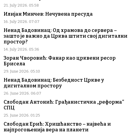
21. July 2026. 05:58
Илијан Минчев: Нечувена пресуда
16. July 2026. 07:07
Ненад Бадовинац: Од храмова до сервера –
зашто је важно да Црква штити свој дигитални
простор?
14. July 2026. 05:36
Зоран Чворовић: Фанар као црквени ресор
Брисела
29. June 2026. 05:10
Ненад Бадовинац: Безбедност Цркве у
дигиталном простору
26. June 2026. 06:07
Слободан Антонић: Грађанистичка „реформа“
СПЦ
25. June 2026. 01:25
Слободан Ерић: Хришћанство – највећа и
најпрогоњенија вера на планети