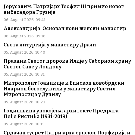
Јерусалим: Патријарх Теофил III примио новог
амбасадора Грузије
06. August 2026. 09:41
Александрија: Основан нови женски манастир
06. August 2026. 09:16
Света литургија у манастиру Драчи
05. August 2026. 10:40
Празник Светог пророка Илије у Саборном храму
Светог Саве у Лондону
05. August 2026. 10:31
Митрополит Јоаникије и Епископ новобрдски
Иларион богослужили у манастиру Светих
Мироносица у Дупилу
05. August 2026. 10:23
Годишњица упокојења архитекте Предрага
Пеђе Ристића (1931-2019)
05. August 2026. 10:13
Срдачан сусрет Патријарха српског Порфирија и