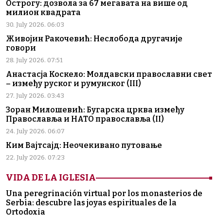
Острогу: дозвола за 67 мегавата на више од
милион квадрата
30. July 2026. 06:03
Живојин Ракочевић: Неслобода другачије
говори
28. July 2026. 07:51
Анастасја Коскело: Молдавски православни свет
– између руског и румунског (III)
27. July 2026. 03:43
Зоран Милошевић: Бугарска црква између
Православља и НАТО православља (II)
24. July 2026. 06:07
Ким Вајтсајд: Неочекивано путовање
22. July 2026. 07:23
VIDA DE LA IGLESIA
Una peregrinación virtual por los monasterios de
Serbia: descubre las joyas espirituales de la
Ortodoxia