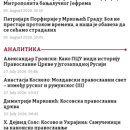
Митрополита бањалучког Јефрема
05. August 2026. 10:10
Патријарх Порфирије у Мркоњић Граду: Бол не
престаје протоком времена, а наша је обавеза да
се сећамо страдалих
05. August 2026. 10:01
АНАЛИТИКА
Александар Гронски: Како ПЦУ види историју
Православне Цркве у југозападној Русији
27. July 2026. 05:46
Анастасја Коскело: Молдавски православни свет
– између руског и румунског (III)
27. July 2026. 03:43
Димитрије Марковић: Косовска православна
црква
22. July 2026. 04:45
Х. Дејвид Солс: Косово и Украјина: Самученици
за канонско православље