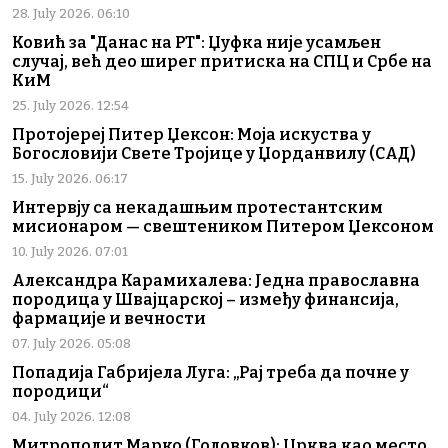
28. July 2026. 06:10
Ковић за "Данас на РТ": Џуфка није усамљен
случај, већ део ширег притиска на СПЦ и Србе на
КиМ
25. July 2026. 12:54
Протојереј Питер Џексон: Моја искуства у
Богословији Свете Тројице у Џорданвилу (САД)
15. July 2026. 06:17
Интервју са некадашњим протестантским
мисионаром — свештеником Питером Џексоном
10. July 2026. 07:01
Александра Карамихалева: Једна православна
породица у Швајцарској – између финансија,
фармације и вечности
07. July 2026. 05:08
Попадија Габријела Луга: „Рај треба да почне у
породици“
04. July 2026. 12:08
Митрополит Марко (Головков): Црква као место