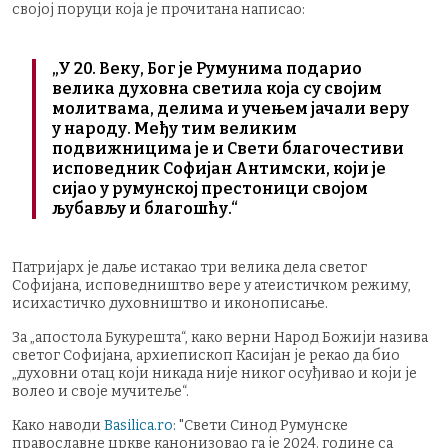
својој поруци која је прочитана написао:
„У 20. Веку, Бог је Румунима подарио
велика духовна светила која су својим
молитвама, делима и учењем јачали веру
у народу. Међу тим великим
подвижницима је и Свети благочестиви
исповедник Софијан Антимски, који је
сијао у румунској престоници својом
љубављу и благошћу.“
Патријарх је даље истакао три велика дела светог
Софијана, исповедништво вере у атеистичком режиму,
исихастичко духовништво и иконописање.
За „апостола Букурешта“, како верни Народ Божији назива
светог Софијана, архиепископ Касијан је рекао да био
„духовни отац који никада није никог осуђивао и који је
волео и своје мучитеље“.
Како наводи
Basilica.ro
: "Свети Синод Румунске
православне цркве канонизовао га је 2024. године са