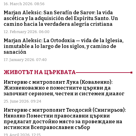
16. March 2026. 08:56
Marjan Aleksic: San Serafín de Sarov: la vida
ascética y la adquisición del Espíritu Santo. Un
camino hacia la verdadera alegría cristiana
12. February 2026. 06:00
Marjan Aleksic: La Ortodoxia — vida de la Iglesia,
inmutable a lo largo de los siglos, y camino de
sanación
17. January 2026. 07:40
ЖИВОТЪТ НА ЦЪРКВАТА
Интервю с митрополит Лука (Коваленко):
Жизненоважно е поместните църкви да
започнат сериозен, честен и системен диалог
25. June 2026. 09:24
Интервю с митрополит Теодосий (Снигирьов):
Няколко Поместни православни църкви
предлагат достойно място за провеждане на
истински Всеправославен събор
19. April 2026. 12:15