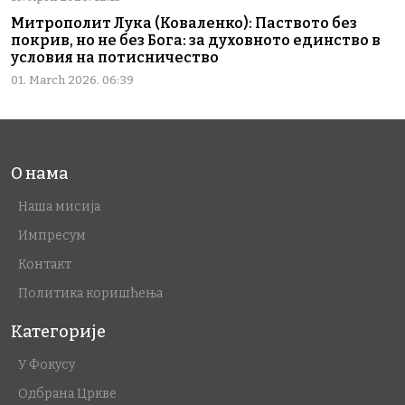
Митрополит Лука (Коваленко): Паството без
покрив, но не без Бога: за духовното единство в
условия на потисничество
01. March 2026. 06:39
О нама
Наша мисија
Импресум
Контакт
Политика коришћења
Категорије
У Фокусу
Одбрана Цркве