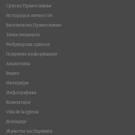
Српско Православље
Историја и личности
Васељенско Православље
Тачка гледишта
Међуверски односи
Повратне информације
Аналитика
Видео
Интервјуи
Инфографика
Коментари
Vida de la Iglesia
Донације
Животът на Църквата