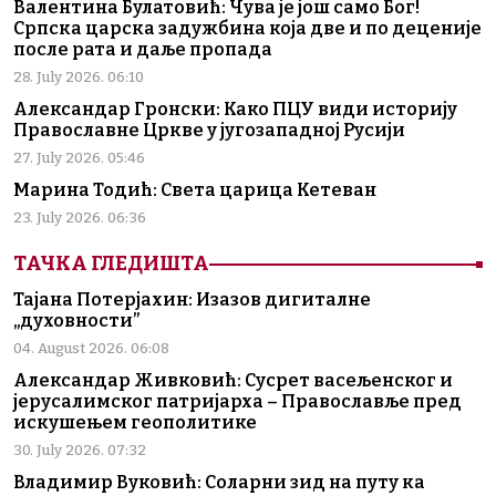
Валентина Булатовић: Чува је још само Бог!
Српска царска задужбина која две и по деценије
после рата и даље пропада
28. July 2026. 06:10
Александар Гронски: Како ПЦУ види историју
Православне Цркве у југозападној Русији
27. July 2026. 05:46
Марина Тодић: Света царица Кетеван
23. July 2026. 06:36
ТАЧКА ГЛЕДИШТА
Тајана Потерјахин: Изазов дигиталне
„духовности”
04. August 2026. 06:08
Александар Живковић: Сусрет васељенског и
јерусалимског патријарха – Православље пред
искушењем геополитике
30. July 2026. 07:32
Владимир Вуковић: Соларни зид на путу ка