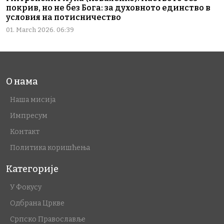
покрив, но не без Бога: за духовното единство в
условия на потисничество
01. March 2026. 06:39
О нама
Наша мисија
Импресум
Контакт
Политика коришћења
Категорије
У Фокусу
Одбрана Цркве
Српско Православље