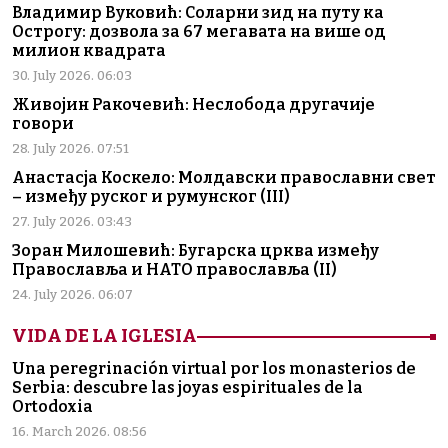
Владимир Вуковић: Соларни зид на путу ка
Острогу: дозвола за 67 мегавата на више од
милион квадрата
30. July 2026. 06:03
Живојин Ракочевић: Неслобода другачије
говори
28. July 2026. 07:51
Анастасја Коскело: Молдавски православни свет
– између руског и румунског (III)
27. July 2026. 03:43
Зоран Милошевић: Бугарска црква између
Православља и НАТО православља (II)
24. July 2026. 06:07
VIDA DE LA IGLESIA
Una peregrinación virtual por los monasterios de
Serbia: descubre las joyas espirituales de la
Ortodoxia
16. March 2026. 08:56