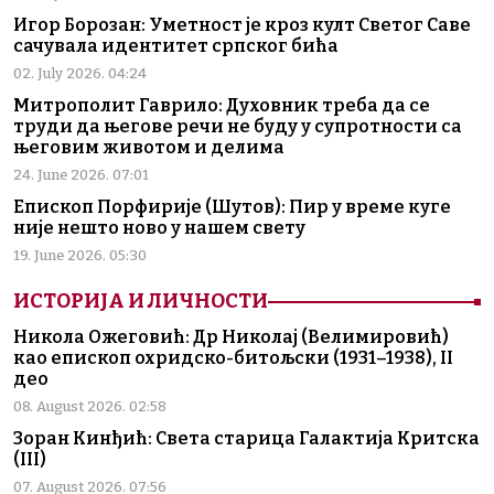
Игор Борозан: Уметност је кроз култ Светог Саве
сачувала идентитет српског бића
02. July 2026. 04:24
Митрополит Гаврило: Духовник треба да се
труди да његове речи не буду у супротности са
његовим животом и делима
24. June 2026. 07:01
Епископ Порфирије (Шутов): Пир у време куге
није нешто ново у нашем свету
19. June 2026. 05:30
ИСТОРИЈА И ЛИЧНОСТИ
Никола Ожеговић: Др Николај (Велимировић)
као епископ охридско-битољски (1931–1938), II
део
08. August 2026. 02:58
Зоран Кинђић: Света старица Галактија Критска
(III)
07. August 2026. 07:56