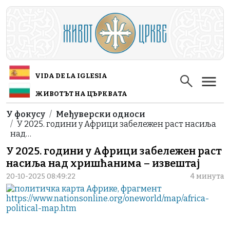
Skip to main content
VIDA DE LA IGLESIA
ЖИВОТЪТ НА ЦЪРКВАТА
Breadcrumb
У фокусу
Међуверски односи
У 2025. години у Африци забележен раст насиља
над…
У 2025. години у Африци забележен раст
насиља над хришћанима – извештај
20-10-2025 08:49:22
4 минута