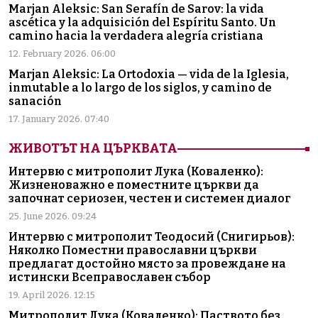
Marjan Aleksic: San Serafín de Sarov: la vida
ascética y la adquisición del Espíritu Santo. Un
camino hacia la verdadera alegría cristiana
12. February 2026. 06:00
Marjan Aleksic: La Ortodoxia — vida de la Iglesia,
inmutable a lo largo de los siglos, y camino de
sanación
17. January 2026. 07:40
ЖИВОТЪТ НА ЦЪРКВАТА
Интервю с митрополит Лука (Коваленко):
Жизненоважно е поместните църкви да
започнат сериозен, честен и системен диалог
25. June 2026. 09:24
Интервю с митрополит Теодосий (Снигирьов):
Няколко Поместни православни църкви
предлагат достойно място за провеждане на
истински Всеправославен събор
19. April 2026. 12:15
Митрополит Лука (Коваленко): Паството без