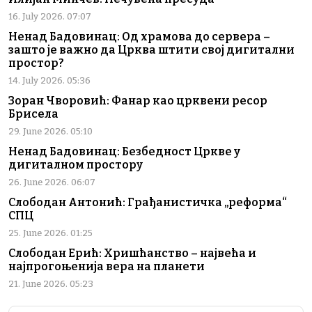
16. July 2026. 07:07
Ненад Бадовинац: Од храмова до сервера –
зашто је важно да Црква штити свој дигитални
простор?
14. July 2026. 05:36
Зоран Чворовић: Фанар као црквени ресор
Брисела
29. June 2026. 05:10
Ненад Бадовинац: Безбедност Цркве у
дигиталном простору
26. June 2026. 06:07
Слободан Антонић: Грађанистичка „реформа“
СПЦ
25. June 2026. 01:25
Слободан Ерић: Хришћанство – највећа и
најпрогоњенија вера на планети
21. June 2026. 05:23