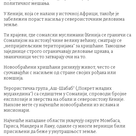
политичког мешања.
У Кенији, која се налази у источној Африци, такође је
забележен пораст насиља у североисточним деловима
земље.
Ти крајеви, где сомалски муслимани (Кенија се граничи са
Сомалијом на истоку) чине велику већину, сматрају се
„непријатељским територијама“ за хришћане. Тамошње
заједнице строго ограничавају деловање цркава, а
званичници често затварају очи на то.
Новообраћени хришћани ризикују живот, често се
суочавајући с насиљем од стране својих рођака или
комшија.
Терористичка група „Аш-Шабаб” („Покрет младих
муџахедина“) са седиштем у Сомалији, спроводи бројне
експлозије и зверства на обали и североистоку Кеније.
Њихове мете су најчешће новообраћени из ислама и
мисионари.
Најчешће нападане области укључују округе Момбаса,
Гариса, Мандера и Ламу, одакле су многи верници били
присиљени да беже у унутрашњост земље.