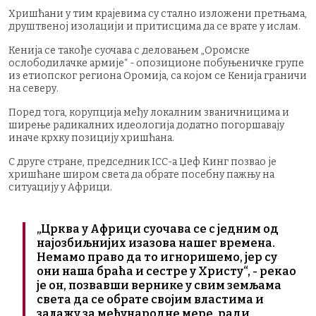
Хришћани у тим крајевима су стално изложени претњама,
друштвеној изолацији и притисцима да се врате у ислам.
Кенија се такође суочава с деловањем „Оромске
ослободилачке армије“ - опозиционе побуњеничке групе
из етиопског региона Оромија, са којом се Кенија граничи
на северу.
Поред тога, корупција међу локалним званичницима и
ширење радикалних идеологија додатно погоршавају
иначе крхку позицију хришћана.
С друге стране, председник ICC-а Џеф Кинг позвао је
хришћане широм света да обрате посебну пажњу на
ситуацију у Африци.
„Црква у Африци суочава се с једним од
најозбиљнијих изазова нашег времена.
Немамо право да то игноришемо, јер су
они наша браћа и сестре у Христу“, - рекао
је он, позвавши вернике у свим земљама
света да се обрате својим властима и
залажу за међународне мере, ради