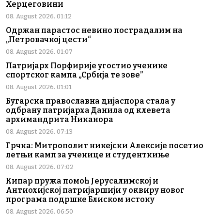
Херцеговини
08. August 2026. 01:12
Одржан парастос невино пострадалим на
„Петровачкој цести“
08. August 2026. 01:07
Патријарх Порфирије угостио ученике
спортског кампа „Србија те зове”
08. August 2026. 01:01
Бугарска православна дијаспора стала у
одбрану патријарха Данила од клевета
архимандрита Никанора
08. August 2026. 07:13
Грчка: Митрополит никејски Алексије посетио
летњи камп за ученице и студенткиње
08. August 2026. 07:02
Кипар пружа помоћ Јерусалимској и
Антиохијској патријаршији у оквиру новог
програма подршке Блиском истоку
08. August 2026. 06:50