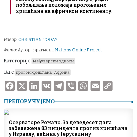
побољшања положаја прогоњених
хришћана на афричком континенту.
Извор
:
CHRISTIAN TODAY
Фото
: Аутор: фрагмент
Nations Online Project
Категорије:
Међуверски односи
Тагс:
прогон хришћана
Африка
F
X
Li
V
T
V
W
E
C
a
n
K
el
ib
h
m
o
ПРЕПОРУЧУЈЕМО
c
k
e
er
at
ai
p
e
e
gr
s
l
y
b
dI
a
A
Li
Осерваторе Романо: За деведесет дана
забележена 83 инцидента против хришћана
o
n
m
p
n
у Израелу, већина у Јерусалиму