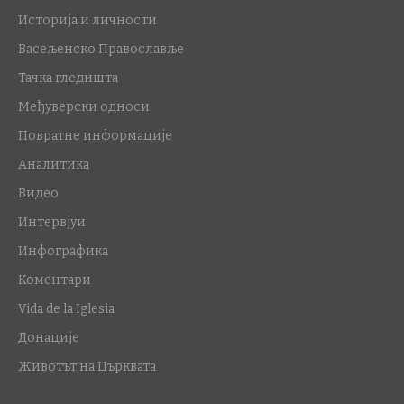
Историја и личности
Васељенско Православље
Тачка гледишта
Међуверски односи
Повратне информације
Аналитика
Видео
Интервјуи
Инфографика
Коментари
Vida de la Iglesia
Донације
Животът на Църквата