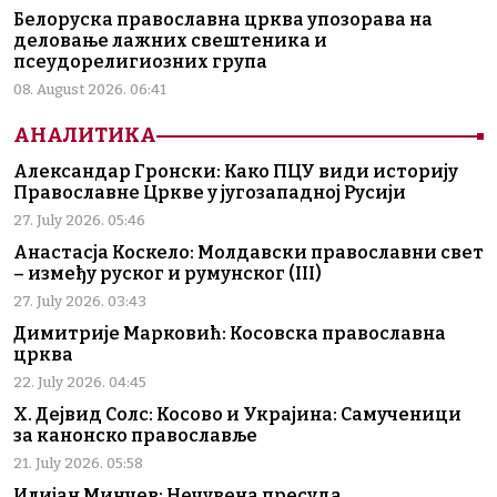
Белоруска православна црква упозорава на
деловање лажних свештеника и
псеудорелигиозних група
08. August 2026. 06:41
АНАЛИТИКА
Александар Гронски: Како ПЦУ види историју
Православне Цркве у југозападној Русији
27. July 2026. 05:46
Анастасја Коскело: Молдавски православни свет
– између руског и румунског (III)
27. July 2026. 03:43
Димитрије Марковић: Косовска православна
црква
22. July 2026. 04:45
Х. Дејвид Солс: Косово и Украјина: Самученици
за канонско православље
21. July 2026. 05:58
Илијан Минчев: Нечувена пресуда