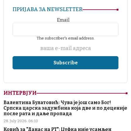
ПРИЈАВА ЗА NEWSLETTER
Email
The subscriber's email address.
ваша е-mail адреса
ИНТЕРВЈУИ
Валентина Булатовић: Чува је још само Бог!
Српска царска задужбина која две и по деценије
после рата и даље пропада
28. July 2026. 06:10
Ковић за "Данас на РТ": Џуфка није усамљен