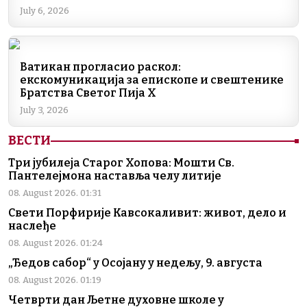
o
p
k
July 6, 2026
k
Ватикан прогласио раскол:
екскомуникација за епископе и свештенике
Братства Светог Пија X
July 3, 2026
ВЕСТИ
Три јубилеја Старог Хопова: Мошти Св.
Пантелејмона наставља челу литије
08. August 2026. 01:31
Свети Порфирије Кавсокаливит: живот, дело и
наслеђе
08. August 2026. 01:24
„Ђедов сабор“ у Осојану у недељу, 9. августа
08. August 2026. 01:19
Четврти дан Љетне духовне школе у