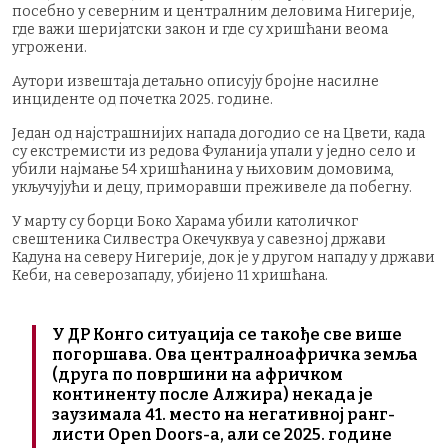
посебно у северним и централним деловима Нигерије,
где важи шеријатски закон и где су хришћани веома
угрожени.
Аутори извештаја детаљно описују бројне насилне
инциденте од почетка 2025. године.
Један од најстрашнијих напада догодио се на Цвети, када
су екстремисти из редова Фуланија упали у једно село и
убили најмање 54 хришћанина у њиховим домовима,
укључујући и децу, приморавши преживеле да побегну.
У марту су борци Боко Харама убили католичког
свештеника Силвестра Окечуквуа у савезној држави
Кадуна на северу Нигерије, док је у другом нападу у држави
Кеби, на северозападу, убијено 11 хришћана.
У ДР Конго ситуација се такође све више
погоршава. Ова централноафричка земља
(друга по површини на афричком
континенту после Алжира) некада је
заузимала 41. место на негативној ранг-
листи Open Doors-а, али се 2025. године