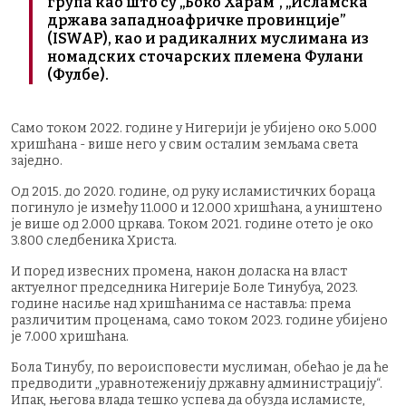
група као што су „Боко Харам”, „Исламска
држава западноафричке провинције”
(ISWAP), као и радикалних муслимана из
номадских сточарских племена Фулани
(Фулбе).
Само током 2022. године у Нигерији је убијено око 5.000
хришћана - више него у свим осталим земљама света
заједно.
Од 2015. до 2020. године, од руку исламистичких бораца
погинуло је између 11.000 и 12.000 хришћана, а уништено
је више од 2.000 цркава. Током 2021. године отето је око
3.800 следбеника Христа.
И поред извесних промена, након доласка на власт
актуелног председника Нигерије Боле Тинубуа, 2023.
године насиље над хришћанима се наставља: према
различитим проценама, само током 2023. године убијено
је 7.000 хришћана.
Бола Тинубу, по вероисповести муслиман, обећао је да ће
предводити „уравнотеженију државну администрацију“.
Ипак, његова влада тешко успева да обузда исламисте,