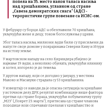
попела на 35. место након таласа насиља
над хришћанима, углавном од стране
„Савеза демократских снага“ (АДС) -
терористичке групе повезане са ИСИС-ом.
У фебруару су борци АДС-а обезглавили 70 хришћана,
укључујући жене и децу, током богослужења у цркви.
Због таласа насиља, милиони људи били су присиљени да
напусте своје домове у покрајинама Северни Киву и Итури
на истоку земље.
У мартовском нападу на село Кириндера убијено је
најмање 19 људи, а неколико објеката, укључујући клинику
и хотел, изгорело је до темеља.
У другом нападу, који се догодио у јануару, у местима
Макоко и Масакуки страдала су 53 хришћанина.
У извештају се наводи да је опасна ситуација за хришћане
у источном делу ДРК резултат комбинације више фактора:
претњи од стране бораца, укључујући побуњеничку групу
„М23” („Покрет 23. марта“), притисака од стране чланова
породице који спречавају прелазак у хришћанство и