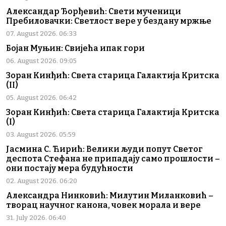
Александар Ђорђевић: Свети мученици
Пребиловачки: Светлост вере у бездану мржње
07. August 2026. 06:33
Бојан Муњин: Свијећа ипак гори
06. August 2026. 09:05
Зоран Кинђић: Света старица Галактија Критска
(II)
05. August 2026. 06:42
Зоран Кинђић: Света старица Галактија Критска
(I)
03. August 2026. 05:59
Јасмина С. Ћирић: Велики људи попут Светог
деспота Стефана не припадају само прошлости –
они постају мера будућности
02. August 2026. 06:20
Александра Нинковић: Милутин Миланковић –
творац научног канона, човек морала и вере
31. July 2026. 06:40