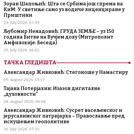
Зоран Шапоњић: Шта се Србима још спрема на
КиМ: У светиње само уз водиче лиценциране у
Приштини
29. July 2026. 07:39
Љубомир Ненадовић: ГРУДА ЗЕМЉЕ – уз 150
година Битке на Вучјем долу (Митрополит
Амфилохије: Беседа)
29. July 2026. 06:02
ТАЧКА ГЛЕДИШТА
Александар Живковић: Стегоноше у Намастиру
09. August 2026. 05:57
Тајана Потерјахин: Изазов дигиталне
„духовности”
04. August 2026. 06:08
Александар Живковић: Сусрет васељенског и
јерусалимског патријарха – Православље пред
искушењем геополитике
30. July 2026. 07:32