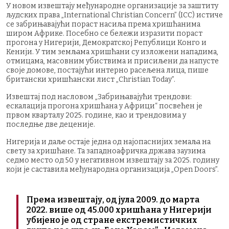
У новом извештају међународне организације за заштиту
људских права „International Christian Concern” (ICC) истиче
се забрињавајући пораст насиља према хришћанима
широм Африке. Посебно се бележи изразити пораст
прогона у Нигерији, Демократској Републици Конго и
Кенији. У тим земљама хришћани су изложени нападима,
отмицама, масовним убиствима и присиљени да напусте
своје домове, постајући интерно расељена лица, пише
британски хришћански лист „Christian Today”.
Извештај под насловом „Забрињавајући трендови:
ескалација прогона хришћана у Африци“ посвећен је
првом кварталу 2025. године, као и трендовима у
последње две деценије.
Нигерија и даље остаје једна од најопаснијих земаља на
свету за хришћане. Та западноафричка држава заузима
седмо место од 50 у негативном извештају за 2025. годину
који је саставила међународна организација „Open Doors”.
Према извештају, од јула 2009. до марта
2022. више од 45.000 хришћана у Нигерији
убијено је од стране екстремистичких