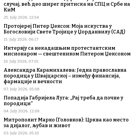
случај, већ део ширег притиска на СПЦ и Србе на
КиМ
25. July 2026. 12:54
Протојереј Питер Џексон: Моја искуства у
Богословији Свете Тројице у Џорданвилу (САД)
15. July 2026. 06:17
Интервју са некадашњим протестантским
мисионаром — свештеником Питером Џексоном
10. July 2026. 07:01
Александра Карамихалева: Једна православна
породица у Швајцарској – између финансија,
фармације и вечности
07. July 2026. 05:08
Попадија Габријела Луга: „Рај треба да почне у
породици“
04. July 2026. 12:08
Митрополит Марко (Головков): Црква као место
за дијалог, љубав и живот
03. July 2026. 05:10