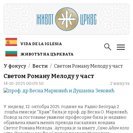
Skip to main content
VIDA DE LA IGLESIA
ЖИВОТЪТ НА ЦЪРКВАТА
Breadcrumb
У фокусу
Вести
Светом Роману Мелоду у част
Светом Роману Мелоду у част
14-10-2025 00:09:50
2 минута
У недељу, 12. октобра 2025. године на Радио Београд 2
гошћа емисије "Храм" била је проф. др Весна О. Марковић.
Повод за гостовање уважене професорке била је недавно
објављена књига њених превода пасхалних кондака
Светог Романа Мелода. Ауторка је за књигу „
Само Адам коло