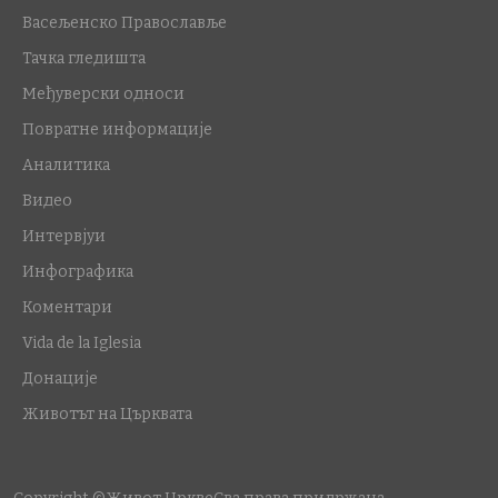
Васељенско Православље
Тачка гледишта
Међуверски односи
Повратне информације
Аналитика
Видео
Интервјуи
Инфографика
Коментари
Vida de la Iglesia
Донације
Животът на Църквата