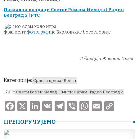
Пасхални кондаци Светог Романа Мелода | Радио
Београд 2 | РТС
фрагмент
фотографије
Карловачке богословије
Редакција Живота Цркве
Категорије:
Српска црква
Вести
Тагс:
Свети Роман Мелод
Емисија Храм
Радио Београд 2
F
X
Li
V
T
V
W
E
C
a
n
K
el
ib
h
m
o
ПРЕПОРУЧУЈЕМО
c
k
e
er
at
ai
p
e
e
gr
s
l
y