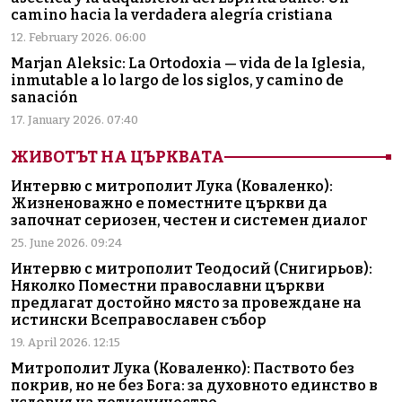
camino hacia la verdadera alegría cristiana
12. February 2026. 06:00
Marjan Aleksic: La Ortodoxia — vida de la Iglesia,
inmutable a lo largo de los siglos, y camino de
sanación
17. January 2026. 07:40
ЖИВОТЪТ НА ЦЪРКВАТА
Интервю с митрополит Лука (Коваленко):
Жизненоважно е поместните църкви да
започнат сериозен, честен и системен диалог
25. June 2026. 09:24
Интервю с митрополит Теодосий (Снигирьов):
Няколко Поместни православни църкви
предлагат достойно място за провеждане на
истински Всеправославен събор
19. April 2026. 12:15
Митрополит Лука (Коваленко): Паството без
покрив, но не без Бога: за духовното единство в