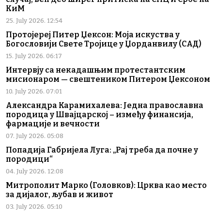
КиМ
25. July 2026. 12:54
Протојереј Питер Џексон: Моја искуства у
Богословији Свете Тројице у Џорданвилу (САД)
15. July 2026. 06:17
Интервју са некадашњим протестантским
мисионаром — свештеником Питером Џексоном
10. July 2026. 07:01
Александра Карамихалева: Једна православна
породица у Швајцарској – између финансија,
фармације и вечности
07. July 2026. 05:08
Попадија Габријела Луга: „Рај треба да почне у
породици“
04. July 2026. 12:08
Митрополит Марко (Головков): Црква као место
за дијалог, љубав и живот
03. July 2026. 05:10