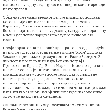
игра. Пасхални кондаци
“ поред превода 18 кондака,
написала и уводну студију као и опширне коментаре који
прате превод.
Објављивање овако вредног дела је издавачки подухват
Богословије Свети Арсеније Сремац из Сремских
Карловаца. Овим издавачким подвигом славна Карловачка
Богословија наставља своју духовну, културну и образовну
мисију у српском народу започету пре више од 230
година.
Професорка Весна Марковић кроз разговор, одговарајући
на питања ауторке и водитељке емисије "Храм" Душанке
Зековић, приближила је слушаоцима Радио Београда 2
личност и поетско дело највећег химнографа
Православне Цркве. Др. Весна Марковић истакла је значај
поетске теологије Светог Романа Мелода. Његови
кондаци врхуне у споју високе теолошке и узвишене
поетске речи. И у наше дане Романове химне
представљају целебни извор, са којег се духовно
посустали и душевно ожеднели човека данашњице, може
напајати као са оног Самарјанкиног студенца воде живе
од које се никада неће ожеднети.
Сви заинтересовани могу послушати емисију о Светом
Роману Мелоду на линку: