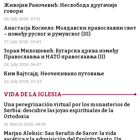
Живојин Ракочевић: Неслобода другачије
говори
28. July 2026. 07:51
Анастасја Коскело: Молдавски православни свет
– између руског и румунског (III)
27. July 2026. 03:43
Зоран Милошевић: Бугарска црква између
Православља и НАТО православља (II)
24. July 2026. 06:07
Ким Вајтсајд: Неочекивано путовање
22. July 2026. 07:23
VIDA DE LA IGLESIA
Una peregrinación virtual por los monasterios de
Serbia: descubre las joyas espirituales de la
Ortodoxia
16. March 2026. 08:56
Marjan Aleksic: San Serafín de Sarov: la vida
ascética y la adquisición del Espíritu Santo. Un