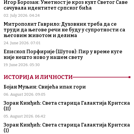
Игор Борозан: Уметност је кроз култ Светог Саве
сачувала идентитет српског бића
02. July 2026. 04:24
Митрополит Гаврило: Духовник треба да се
труди да његове речи не буду у супротности са
његовим животом и делима
24. June 2026. 07:01
Епископ Порфирије (Шутов): Пир у време куге
није нешто ново у нашем свету
19. June 2026. 05:30
ИСТОРИЈА И ЛИЧНОСТИ
Бојан Муњин: Свијећа ипак гори
06. August 2026. 09:05
Зоран Кинђић: Света старица Галактија Критска
(II)
05. August 2026. 06:42
Зоран Кинђић: Света старица Галактија Критска
(I)