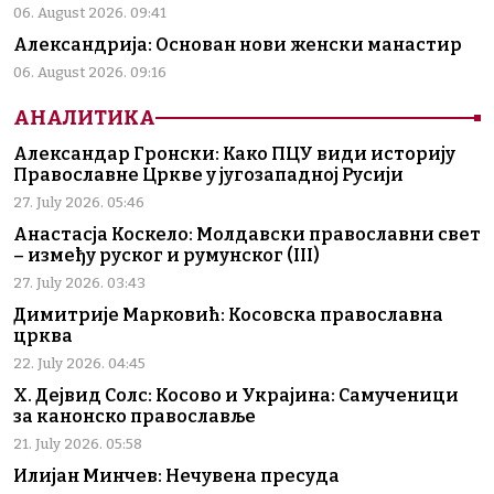
06. August 2026. 09:41
Александрија: Основан нови женски манастир
06. August 2026. 09:16
АНАЛИТИКА
Александар Гронски: Како ПЦУ види историју
Православне Цркве у југозападној Русији
27. July 2026. 05:46
Анастасја Коскело: Молдавски православни свет
– између руског и румунског (III)
27. July 2026. 03:43
Димитрије Марковић: Косовска православна
црква
22. July 2026. 04:45
Х. Дејвид Солс: Косово и Украјина: Самученици
за канонско православље
21. July 2026. 05:58
Илијан Минчев: Нечувена пресуда