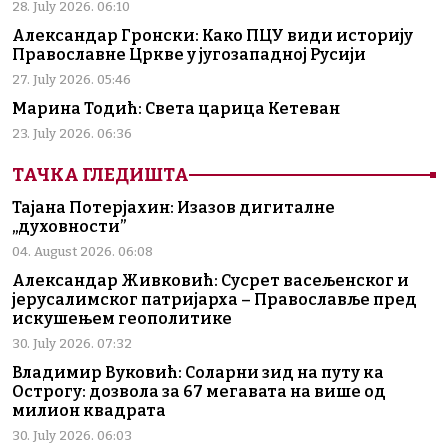
28. July 2026. 06:10
Александар Гронски: Како ПЦУ види историју
Православне Цркве у југозападној Русији
27. July 2026. 05:46
Марина Тодић: Света царица Кетеван
23. July 2026. 06:36
ТАЧКА ГЛЕДИШТА
Тајана Потерјахин: Изазов дигиталне
„духовности”
04. August 2026. 06:08
Александар Живковић: Сусрет васељенског и
јерусалимског патријарха – Православље пред
искушењем геополитике
30. July 2026. 07:32
Владимир Вуковић: Соларни зид на путу ка
Острогу: дозвола за 67 мегавата на више од
милион квадрата
30. July 2026. 06:03