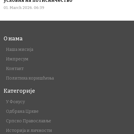
условия на потисничество
01. March 2026. 06:39
О нама
Наша мисија
Импресум
Контакт
Политика коришћења
Категорије
У Фокусу
Одбрана Цркве
Српско Православље
Историја и личности