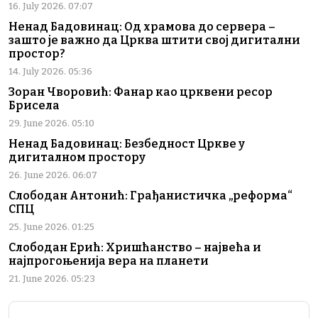
16. July 2026. 07:07
Ненад Бадовинац: Од храмова до сервера –
зашто је важно да Црква штити свој дигитални
простор?
14. July 2026. 05:36
Зоран Чворовић: Фанар као црквени ресор
Брисела
29. June 2026. 05:10
Ненад Бадовинац: Безбедност Цркве у
дигиталном простору
26. June 2026. 06:07
Слободан Антонић: Грађанистичка „реформа“
СПЦ
25. June 2026. 01:25
Слободан Ерић: Хришћанство – највећа и
најпрогоњенија вера на планети
21. June 2026. 05:23