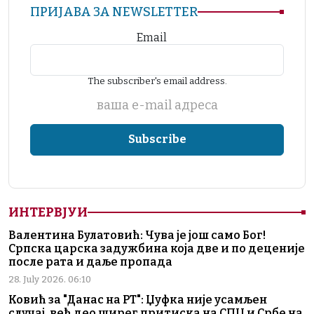
ПРИЈАВА ЗА NEWSLETTER
Email
The subscriber's email address.
ваша е-mail адреса
ИНТЕРВЈУИ
Валентина Булатовић: Чува је још само Бог!
Српска царска задужбина која две и по деценије
после рата и даље пропада
28. July 2026. 06:10
Ковић за "Данас на РТ": Џуфка није усамљен
случај, већ део ширег притиска на СПЦ и Србе на