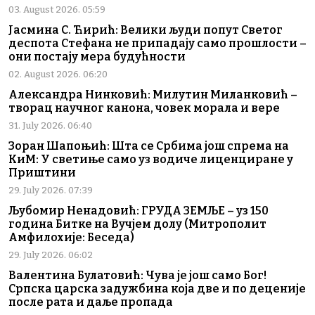
03. August 2026. 05:59
Јасмина С. Ћирић: Велики људи попут Светог
деспота Стефана не припадају само прошлости –
они постају мера будућности
02. August 2026. 06:20
Александра Нинковић: Милутин Миланковић –
творац научног канона, човек морала и вере
31. July 2026. 06:40
Зоран Шапоњић: Шта се Србима још спрема на
КиМ: У светиње само уз водиче лиценциране у
Приштини
29. July 2026. 07:39
Љубомир Ненадовић: ГРУДА ЗЕМЉЕ – уз 150
година Битке на Вучјем долу (Митрополит
Амфилохије: Беседа)
29. July 2026. 06:02
Валентина Булатовић: Чува је још само Бог!
Српска царска задужбина која две и по деценије
после рата и даље пропада