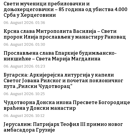
Свети мученици пребиловачки и
доњохерцеговачки – 85 година од убиства 4.000
Срба у Херцеговини
06. August 2026. 01:36
Крсна слава Митрополита Василија – Свети
пророк Илија прослављен у манастиру Раковац
06. August 2026. 01:30
Прослављена слава Епархије будимљанско-
никшићке – Света Марија Магдалина
06. August 2026. 01:23
Бугарска: Архијерејска литургија у капели
Светог Јована Рилског и почетак поклоничког
пута „Рилски Чудотворац“
06. August 2026. 10:25
Чудотворна Донска икона Пресвете Богородице
враћена у Донски манастир
06. August 2026. 10:12
Јерусалим: Патријарх Теофил III примио новог
амбасадора Грузије