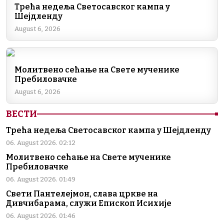
b
dI
a
A
Li
Трећа недеља Светосавског кампа у
Шејдленду
o
n
m
p
n
August 6, 2026
o
p
k
k
Молитвено сећање на Свете мученике
Пребиловачке
August 6, 2026
ВЕСТИ
Трећа недеља Светосавског кампа у Шејдленду
06. August 2026. 02:12
Молитвено сећање на Свете мученике
Пребиловачке
06. August 2026. 01:49
Свети Пантелејмон, слава цркве на
Дивчибарама, служи Епископ Исихије
06. August 2026. 01:46