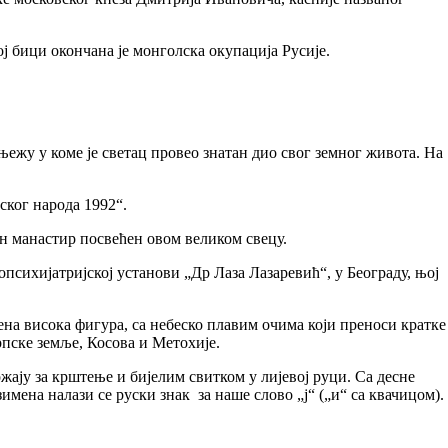
ој бици окончана је монголска окупација Русије.
ежу у коме је светац провео знатан дио свог земног живота. На
ског народа 1992“.
н манастир посвећен овом великом свецу.
психијатријској установи „Др Лаза Лазаревић“, у Београду, њој
мена висока фигура, са небеско плавим очима који преноси кратке
српске земље, Косова и Метохије.
ају за крштење и бијелим свитком у лијевој руци. Са десне
ена налази се руски знак за наше слово „ј“ („и“ са квачицом).