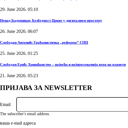
29. June 2026. 05:10
Ненад Бадовинац: Безбедност Цркве у дигиталном простору
26. June 2026. 06:07
Слободан Антонић: Грађанистичка „реформа“ СПЦ
25. June 2026. 01:25
Слободан Ерић: Хришћанство – највећа и најпрогоњенија вера на планети
21. June 2026. 05:23
ПРИЈАВА ЗА NEWSLETTER
Email
The subscriber's email address.
ваша е-mail адреса