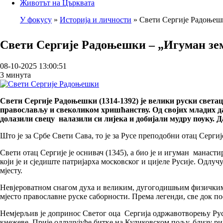
Животът на Църквата
У фокусу
Историја и личности
Свети Сергије Радоњешк
Breadcrumb
Свети Сергије Радоњешки – „Игуман зе
08-10-2025 13:00:51
3 минута
Свети Сергије Радоњешки (1314-1392) је велики руски светац
православљу и свеколиком хришћанству. Од својих младих дан
долазили свецу налазили си лијека и добијали мудру поуку.
Што је за Србе Свети Сава, то је за Русе преподобни отац Сергиј
Свети отац Сергије је оснивач (1345), а био је и игуман манас
који је и сједиште патријарха московског и цијеле Русије. Одлуч
мјесту.
Невјероватном снагом духа и великим, дугогодишњим физичким 
мјесто православне руске саборности. Према легенди, све док пос
Немјерљив је допринос Светог оца Сергија одржавотворењу Русиј
кнежеве. Прије одлучујуће битке на Куликовском пољу, близу ри