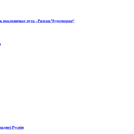
так поклоничког пута „Рилски Чудотворац“
р
падној Русији