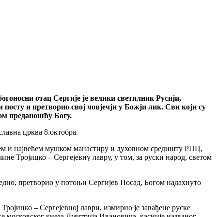
богоносни отац Сергије је велики светилник Русији,
посту и претворио свој човјечји у Божји лик. Сви који су
ном преданошћу Богу.
славна црква 8.октобра.
ијем и највећем мушком манастиру и духовном средишту РПЦ,
ине Тројицко – Сергејевну лавру, у том, за руски народ, светом
едио, претворио у потоњи Сергијев Посад, Богом надахнуто
Тројицко – Сергејевној лаври, измирио је завађене руске
ске московског кнеза Дмитрија Ивановича, касније названог