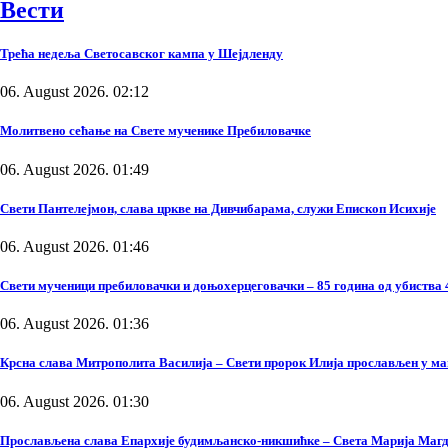
Вести
Трећа недеља Светосавског кампа у Шејдленду
06. August 2026. 02:12
Молитвено сећање на Свете мученике Пребиловачке
06. August 2026. 01:49
Свети Пантелејмон, слава цркве на Дивчибарама, служи Епископ Исихије
06. August 2026. 01:46
Свети мученици пребиловачки и доњохерцеговачки – 85 година од убиства 
06. August 2026. 01:36
Крсна слава Митрополита Василија – Свети пророк Илија прослављен у м
06. August 2026. 01:30
Прослављена слава Епархије будимљанско-никшићке – Света Марија Маг