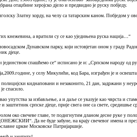
брана отаџбине херојско дјело и предвидио је руску побједу.
онголску Златну хорду, на челу са татарским каном. Побједом у ов
их кнежевина, а вратили су се као уједињена руска нација…“
овосадском Дунавском парку, који истовјетан оном у граду Радоњ
ник дјеце.
 јединством спашћемо се“ исписано је и: „Српском народу од ру
2009.године, у селу Микулићи, код Бара, изграђен је и освешта
 полицијски киднаповани и незаконито, 21 дан, задржани у неуро
 је спасило.
ао упутства за избављење, а и даље се указује као чврста и ста
је и заштитник српске дјеце, прије свега оне са свете, средишње 
ом око свечеве главе, те подигнутим дланом десне руке у полож
НЕЖСКИИ“. Да не буде забуне, на крају свечевог имена и презим
вославне цркве Московске Патријаршије.
омоћ и заштиту!