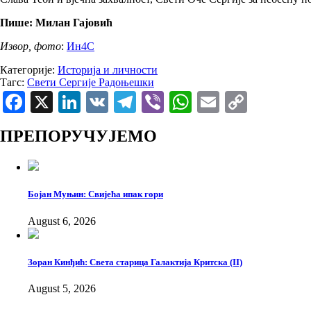
Пише: Милан Гајовић
Извор, фото
:
Ин4С
Категорије:
Историја и личности
Тагс:
Свети Сергије Радоњешки
Facebook
X
LinkedIn
VK
Telegram
Viber
WhatsApp
Email
Copy
Link
ПРЕПОРУЧУЈЕМО
Бојан Муњин: Свијећа ипак гори
August 6, 2026
Зоран Кинђић: Света старица Галактија Критска (II)
August 5, 2026