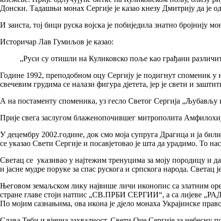
Донски. Тадашњи монах Сергије је казао кнезу Дмитрију да је од
И заиста, тој бици руска војска је побиједила знатно бројнију м
Историчар Лав Гумиљов је казао:
„Руси су отишли на Куликовско поље као грађани различит
Године 1992, преподобном оцу Сергију је подигнут споменик у н
свечевим грудима се налази фигура дјетета, јер је свети и заштит
А на постаменту споменика, уз гесло Светог Сергија „Љубављу и
Прије свега заслугом блаженопочившег митрополита Амфилохија,
У децембру 2002.године, док смо моја супруга Драгица и ја били
се указао Свети Сергије и посавјетовао је шта да урадимо. То нас
Светац се указивао у најтежим тренуцима за моју породицу и дав
и јасне мудре поруке за спас рускога и српскога народа. Светац 
Његовом земаљском лику највише личи иконопис са златним ореол
стране главе стоји натпис „СВ.ПРБИ СЕРГИИ“, а са лијеве „РАДО
По мојим сазнањима, ова икона је дјело монаха Украјинске пра
Слава Теби и вјечна захвалност, Свети Оче Сергије за небесну п