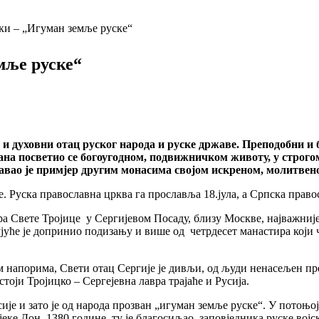
и – „Игуман земље руске“
мље руске“
 и духовни отац руског народа и руске државе. Преподобни и 
а посветио се богоугодном, подвижничком животу, у строгом 
 Давао је примјер другим монасима својом искреном, молитве
е. Руска православна црква га прославља 18.јула, а Српска право
тира Свете Тројице у Сергијевом Посаду, близу Москве, најважн
ујуће је допринио подизању и више од четрдесет манастира који ч
напорима, Свети отац Сергије је дивљи, од људи ненасељен пр
тоји Тројицко – Сергејевна лавра трајаће и Русија.
е и зато је од народа прозван „игуман земље руске“. У потоњој 
јеке Дон, 1380.године, ту је благосиљао заповједника руске вој