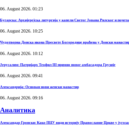
06. August 2026. 01:23
Бугарска: Архијерејска литургија у капели Светог Јована Рилског и поче
06. August 2026. 10:25
Чудотворна Донска икона Пресвете Богородице враћена у Донски манасти
06. August 2026. 10:12
Јерусалим: Патријарх Теофил III примио новог амбасадора Грузије
06. August 2026. 09:41
Александрија: Основан нови женски манастир
06. August 2026. 09:16
Аналитика
Александар Гронски: Како ПЦУ види историју Православне Цркве у југоза