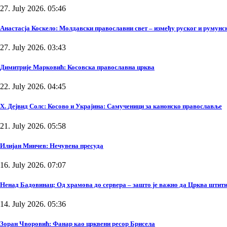
27. July 2026. 05:46
Анастасја Коскело: Молдавски православни свет – између руског и румунско
27. July 2026. 03:43
Димитрије Марковић: Косовска православна црква
22. July 2026. 04:45
Х. Дејвид Солс: Косово и Украјина: Самученици за канонско православље
21. July 2026. 05:58
Илијан Минчев: Нечувена пресуда
16. July 2026. 07:07
Ненад Бадовинац: Од храмова до сервера – зашто је важно да Црква штити
14. July 2026. 05:36
Зоран Чворовић: Фанар као црквени ресор Брисела