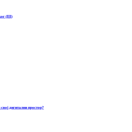
г (III)
 свој дигитални простор?