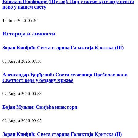
Епископ Порфирије (Шутов): Пир у време куге није нешто
ново у нашем свету
19. June 2026. 05:30
Историја и личности
Зоран Кинђић: Света старица Галактија Критска (III)
07. August 2026. 07:56
Александар Ђорђевић: Свети мученици Пребиловачки:
Светлост вере у бездану мржње
07. August 2026. 06:33
Бојан Муњин: Свијећа ипак гори
06. August 2026. 09:05
Зоран Кинђић: Света старица Галактија Критска (II)