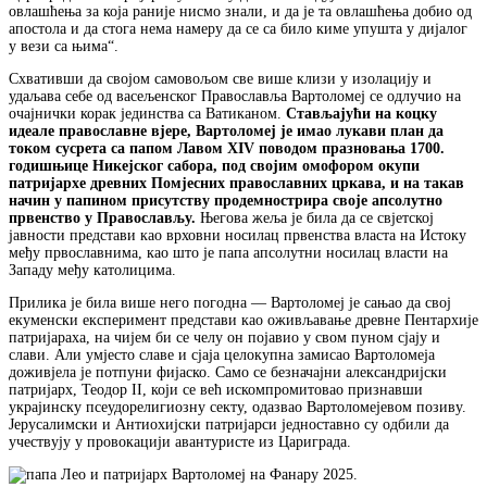
овлашћења за која раније нисмо знали, и да је та овлашћења добио од
апостола и да стога нема намеру да се са било киме упушта у дијалог
у вези са њима“.
Схвативши да својом самовољом све више клизи у изолацију и
удаљава себе од васељенског Православља Вартоломеј се одлучио на
очајнички корак јединства са Ватиканом.
Стављајући на коцку
идеале православне вјере, Вартоломеј је имао лукави план да
током сусрета са папом Лавом XIV поводом празновања 1700.
годишњице Никејског сабора, под својим омофором окупи
патријархе древних Помјесних православних цркава, и на такав
начин у папином присутству продемнострира своје апсолутно
првенство у Православљу.
Његова жеља је била да се свјетској
јавности представи као врховни носилац првенства власта на Истоку
међу првославнима, као што је папа апсолутни носилац власти на
Западу међу католицима.
Прилика је била више него погодна — Вартоломеј је сањао да свој
екуменски експеримент представи као оживљавање древне Пентархије
патријараха, на чијем би се челу он појавио у свом пуном сјају и
слави. Али умјесто славе и сјаја целокупна замисао Вартоломеја
доживјела је потпуни фијаско. Само се безначајни александријски
патријарх, Теодор II, који се већ искомпромитовао признавши
украјинску псеудорелигиозну секту, одазвао Вартоломејевом позиву.
Јерусалимски и Антиохијски патријарси једноставно су одбили да
учествују у провокацији авантуристе из Цариграда.