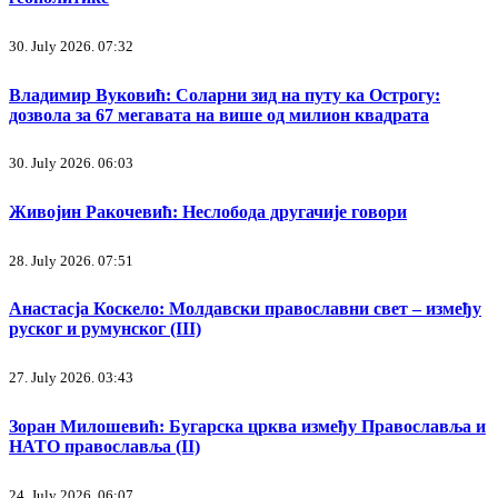
30. July 2026. 07:32
Владимир Вуковић: Соларни зид на путу ка Острогу:
дозвола за 67 мегавата на више од милион квадрата
30. July 2026. 06:03
Живојин Ракочевић: Неслобода другачије говори
28. July 2026. 07:51
Анастасја Коскело: Молдавски православни свет – између
руског и румунског (III)
27. July 2026. 03:43
Зоран Милошевић: Бугарска црква између Православља и
НАТО православља (II)
24. July 2026. 06:07