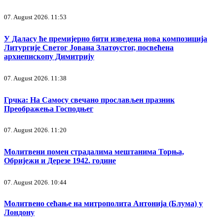
07. August 2026. 11:53
У Даласу ће премијерно бити изведена нова композиција
Литургије Светог Јована Златоустог, посвећена
архиепископу Димитрију
07. August 2026. 11:38
Грчка: На Самосу свечано прослављен празник
Преображења Господњег
07. August 2026. 11:20
Молитвени помен страдалима мештанима Торња,
Обријежи и Дерезе 1942. године
07. August 2026. 10:44
Молитвено сећање на митрополита Антонија (Блума) у
Лондону