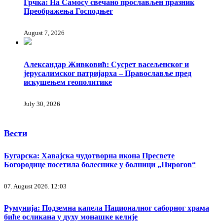
Грчка: На Самосу свечано прослављен празник
Преображења Господњег
August 7, 2026
Александар Живковић: Сусрет васељенског и
јерусалимског патријарха – Православље пред
искушењем геополитике
July 30, 2026
Вести
Бугарска: Хавајска чудотворна икона Пресвете
Богородице посетила болеснике у болници „Пирогов“
07. August 2026. 12:03
Румунија: Подземна капела Националног саборног храма
биће осликана у духу монашке келије