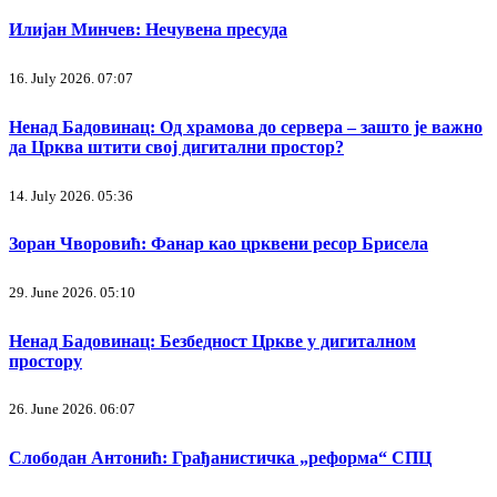
Илијан Минчев: Нечувена пресуда
16. July 2026. 07:07
Ненад Бадовинац: Од храмова до сервера – зашто је важно
да Црква штити свој дигитални простор?
14. July 2026. 05:36
Зоран Чворовић: Фанар као црквени ресор Брисела
29. June 2026. 05:10
Ненад Бадовинац: Безбедност Цркве у дигиталном
простору
26. June 2026. 06:07
Слободан Антонић: Грађанистичка „реформа“ СПЦ