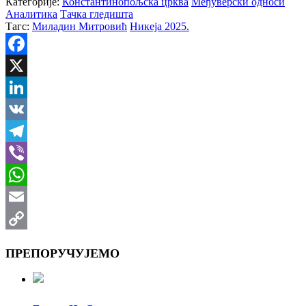
Категорије:
Константинопољска црква
Међуверски односи
Аналитика
Тачка гледишта
Тагс:
Миладин Митровић
Никеја 2025.
Facebook
X
LinkedIn
VK
Telegram
Viber
WhatsApp
Email
Copy
ПРЕПОРУЧУЈЕМО
Link