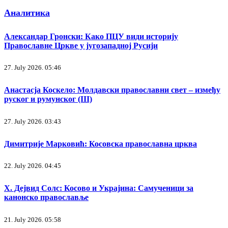
Аналитика
Александар Гронски: Како ПЦУ види историју
Православне Цркве у југозападној Русији
27. July 2026. 05:46
Анастасја Коскело: Молдавски православни свет – између
руског и румунског (III)
27. July 2026. 03:43
Димитрије Марковић: Косовска православна црква
22. July 2026. 04:45
Х. Дејвид Солс: Косово и Украјина: Самученици за
канонско православље
21. July 2026. 05:58