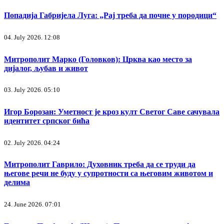
Попадија Габријела Луга: „Рај треба да почне у породици“
04. July 2026. 12:08
Митрополит Марко (Головков): Црква као место за
дијалог, љубав и живот
03. July 2026. 05:10
Игор Борозан: Уметност је кроз култ Светог Саве сачувала
идентитет српског бића
02. July 2026. 04:24
Митрополит Гаврило: Духовник треба да се труди да
његове речи не буду у супротности са његовим животом и
делима
24. June 2026. 07:01