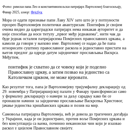
Фото
: римски папа Лео и константинопољски патријарх Вартоломеј благосиљају,
Фанар 2025,
извор
:
Фејсбук
Мора се одати признање папи Лаву XIV зато што је у потпуности
прозрео Вартоломејев политички авантуризам. Понтифик је својим
очима видио да цариградски патријарх нема никакав ауторитет и да
није способан да носи титулу „првог међу једнакима“, нити чак да
буде једнак осталим патријарсима Помјесних православних цркава, а
камоли да говори у њихово име. Вартоломеј се надао да ће папа
игнорисати суштину православног раскола и једноставно пристати на
његов предлог да одреде датум заједничког прослављања Васкрса.
Међутим,
понтифик је схватио да се човеку који је поделио
Православну цркву, а затим позвао на јединство са
Католичком црквом, не може вјеровати.
Као резултат тога, папа је Вартоломејеву тријумфалну декларацију од
29. новембра у Патријаршијској палати у Фанару трансформисао само
у формалну декларацију о намери за даљу сарадњу како би се
пронашли начини за заједничко прослављање Васкрсења Христовог,
јачање јединства хришћанских цркава и позив на мир.
Самовоља патријарха Вартоломеја, већ је довела до трагичних догађаја
у Украјини, када је он једнострано, против воље Помјесних цркава и
без консултација са њима, починио неканонски чин који је изазвао
раскол у цијелом Православном свијету.