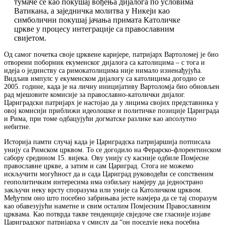
тумаче се као покушај вођења дијалога по условима
Ватикана, а заједничка молитва у Никеји као
симболични покушај јачања примата Католичке
цркве у процесу интеграције са православним
свијетом.
Од самог почетка своје црквене каријере, патријарх Вартоломеј је био
отворени поборник екуменског дијалога са католицима – с тога и
идеја о јединству са римокатолицима није нимало изненађујућа.
Видљив импулс у екуменском дијалогу са католицима догодио се
2005. године, када је на личну иницијативу Вартоломја био обновљен
рад мјешовите комисије за православно-католички дијалог.
Цариградски патријарх је настојао да у лицима својих представника у
овој комисији приближи идеолошке и политичке позиције Цариграда
и Рима, при томе одбацујући догматске разлике као апсолутно
небитне.
Историја памти случај када је Цариградска патријаршија потписала
унију са Римском црквом. То се догодило на Ферарско-флорентинском
сабору средином 15. вијека. Ову унију су касније одбиле Помјесне
православне цркве, а затим и сам Цариград. Стога не можемо
искључити могућност да и сада Цариград руководећи се сопственим
геополитичким интересима има озбиљну намјеру да једнострано
закључи неку врсту споразума или уније са Католичком црквом.
Међутим оно што посебно забрињава јесте намјера да се тај споразум
као обавезујући наметне и свим осталим Помјесним Православним
црквама. Као потврда такве тенденције свједоче све гласније изјаве
Цариградског патријарха у смислу да “он поседује нека посебна