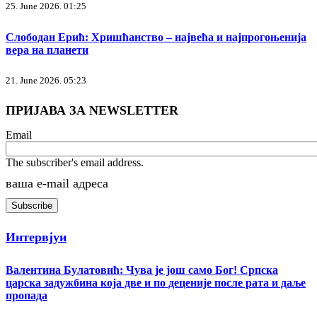
25. June 2026. 01:25
Слободан Ерић: Хришћанство – највећа и најпрогоњенија
вера на планети
21. June 2026. 05:23
ПРИЈАВА ЗА NEWSLETTER
Email
The subscriber's email address.
ваша е-mail адреса
Интервјуи
Валентина Булатовић: Чува је још само Бог! Српска
царска задужбина која две и по деценије после рата и даље
пропада