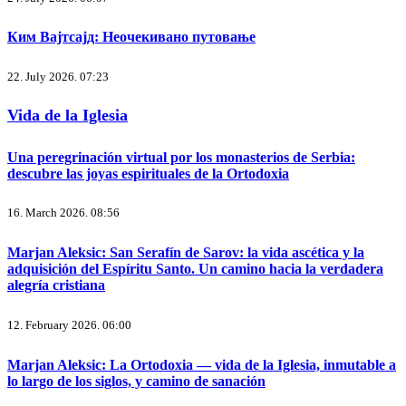
Ким Вајтсајд: Неочекивано путовање
22. July 2026. 07:23
Vida de la Iglesia
Una peregrinación virtual por los monasterios de Serbia:
descubre las joyas espirituales de la Ortodoxia
16. March 2026. 08:56
Marjan Aleksic: San Serafín de Sarov: la vida ascética y la
adquisición del Espíritu Santo. Un camino hacia la verdadera
alegría cristiana
12. February 2026. 06:00
Marjan Aleksic: La Ortodoxia — vida de la Iglesia, inmutable a
lo largo de los siglos, y camino de sanación