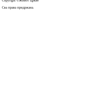
Copyright ©Живот Цркве
Сва права придржана.