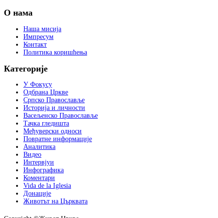
О нама
Наша мисија
Импресум
Контакт
Политика коришћења
Категорије
У Фокусу
Одбрана Цркве
Српско Православље
Историја и личности
Васељенско Православље
Тачка гледишта
Међуверски односи
Повратне информације
Аналитика
Видео
Интервјуи
Инфографика
Коментари
Vida de la Iglesia
Донације
Животът на Църквата