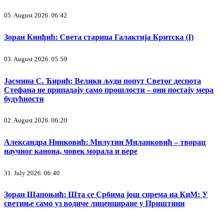
05. August 2026. 06:42
Зоран Кинђић: Света старица Галактија Критска (I)
03. August 2026. 05:59
Јасмина С. Ћирић: Велики људи попут Светог деспота
Стефана не припадају само прошлости – они постају мера
будућности
02. August 2026. 06:20
Александра Нинковић: Милутин Миланковић – творац
научног канона, човек морала и вере
31. July 2026. 06:40
Зоран Шапоњић: Шта се Србима још спрема на КиМ: У
светиње само уз водиче лиценциране у Приштини