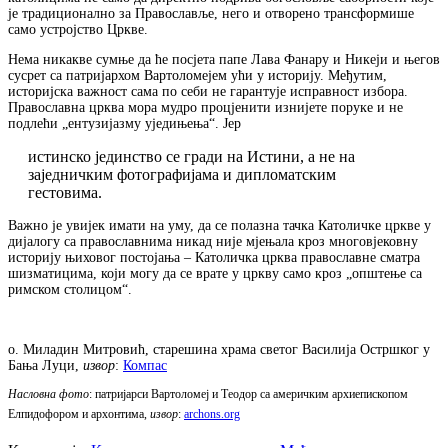
је традиционално за Православље, него и отворено трансформише
само устројство Цркве.
Нема никакве сумње да ће посјета папе Лава Фанару и Никеји и његов
сусрет са патријархом Вартоломејем ући у историју. Међутим,
историјска важност сама по себи не гарантује исправност избора.
Православна црква мора мудро процјенити изнијете поруке и не
подлећи „ентузијазму уједињења“. Јер
истинско јединство се гради на Истини, а не на
заједничким фотографијама и дипломатским
гестовима.
Важно је увијек имати на уму, да се полазна тачка Католичке цркве у
дијалогу са православнима никад није мјењала кроз многовјековну
историју њиховог постојања – Католичка црква православне сматра
шизматицима, који могу да се врате у цркву само кроз „општење са
римском столицом“.
о. Миладин Митровић, старешина храма светог Василија Остршког у
Бања Луци,
извор
:
Компас
Насловна фото
: патријарси Вартоломеј и Теодор са америчким архиепископом
Елпидофором и архонтима,
извор
:
archons.org