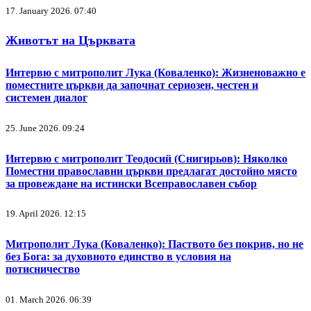
17. January 2026. 07:40
Животът на Църквата
Интервю с митрополит Лука (Коваленко): Жизненоважно е
поместните църкви да започнат сериозен, честен и
системен диалог
25. June 2026. 09:24
Интервю с митрополит Теодосий (Снигирьов): Няколко
Поместни православни църкви предлагат достойно място
за провеждане на истински Всеправославен събор
19. April 2026. 12:15
Митрополит Лука (Коваленко): Паството без покрив, но не
без Бога: за духовното единство в условия на
потисничество
01. March 2026. 06:39