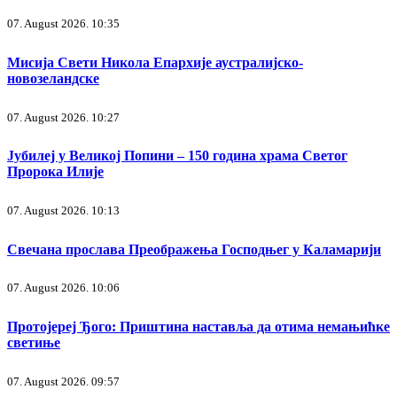
07. August 2026. 10:35
Мисија Свети Никола Епархије аустралијско-
новозеландске
07. August 2026. 10:27
Јубилеј у Великој Попини – 150 година храма Светог
Пророка Илије
07. August 2026. 10:13
Свечана прослава Преображења Господњег у Каламарији
07. August 2026. 10:06
Протојереј Ђого: Приштина наставља да отима немањићке
светиње
07. August 2026. 09:57