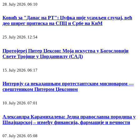
28. July 2026. 06:10
Ковић за "Данас на РТ": Џуфка није усамљен случај, већ
део ширег притиска на СПЦ и Србе на КиМ
25. July 2026. 12:54
Протојереј Питер Џексон: Моја искуства у Богословији
Свете Тројице у Џорданвилу (САД)
15. July 2026. 06:17
Интервју са некадашњим протестантским мисионаром —
свештеником Питером Џексоном
10. July 2026. 07:01
Александра Карамихалева: Једна православна породица у
Швајцарској – између финансија, фармације и вечности
07. July 2026. 05:08