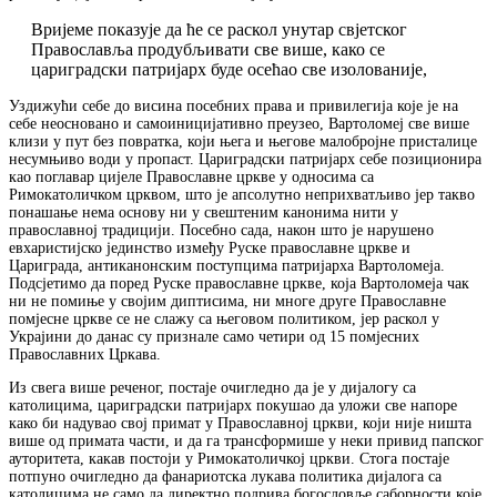
Вријеме показује да ће се раскол унутар свјетског
Православља продубљивати све више, како се
цариградски патријарх буде осећао све изолованије,
Уздижући себе до висина посебних права и привилегија које је на
себе неосновано и самоиницијативно преузео, Вартоломеј све више
клизи у пут без повратка, који њега и његове малобројне присталице
несумњиво води у пропаст. Цариградски патријарх себе позиционира
као поглавар цијеле Православне цркве у односима са
Римокатоличком црквом, што је апсолутно неприхватљиво јер такво
понашање нема основу ни у свештеним канонима нити у
православној традицији. Посебно сада, након што је нарушено
евхаристијско јединство између Руске православне цркве и
Цариграда, антиканонским поступцима патријарха Вартоломеја.
Подсјетимо да поред Руске православне цркве, која Вартоломеја чак
ни не помиње у својим диптисима, ни многе друге Православне
помјесне цркве се не слажу са његовом политиком, јер раскол у
Украјини до данас су признале само четири од 15 помјесних
Православних Цркава.
Из свега више реченог, постаје очигледно да је у дијалогу са
католицима, цариградски патријарх покушао да уложи све напоре
како би надувао свој примат у Православној цркви, који није ништа
више од примата части, и да га трансформише у неки привид папског
ауторитета, какав постоји у Римокатоличкој цркви. Стога постаје
потпуно очигледно да фанариотска лукава политика дијалога са
католицима не само да директно подрива богословље саборности које