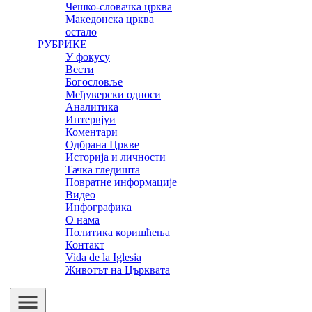
Чешко-словачка црква
Македонска црква
остало
РУБРИКЕ
У фокусу
Вести
Богословље
Међуверски односи
Аналитика
Интервјуи
Коментари
Одбрана Цркве
Историја и личности
Тачка гледишта
Повратне информације
Видео
Инфографика
О нама
Политика коришћења
Контакт
Vida de la Iglesia
Животът на Църквата