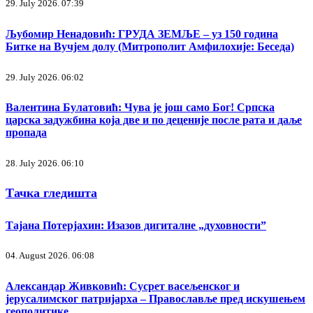
29. July 2026. 07:39
Љубомир Ненадовић: ГРУДА ЗЕМЉЕ – уз 150 година
Битке на Вучјем долу (Митрополит Амфилохије: Беседа)
29. July 2026. 06:02
Валентина Булатовић: Чува је још само Бог! Српска
царска задужбина која две и по деценије после рата и даље
пропада
28. July 2026. 06:10
Тачка гледишта
Тајана Потерјахин: Изазов дигиталне „духовности”
04. August 2026. 06:08
Александар Живковић: Сусрет васељенског и
јерусалимског патријарха – Православље пред искушењем
геополитике