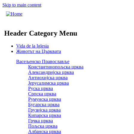
Skip to main content
Header Category Menu
Vida de la Iglesia
Животът на Църквата
Васељенско Православље
Константинопољска црква
Александријска црква
Антиохијска црква
Јерусалимска црква
Руска црква
Српска црква
Румунска црква
Бугарска црква
Грузијска црква
Кипарска црква
Грчка црква
Пољска црква
Албанска црква