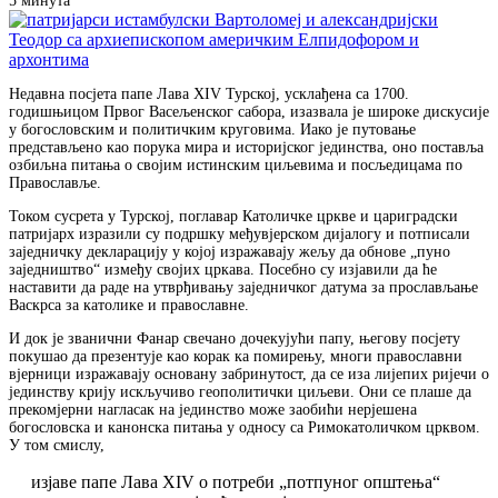
5 минута
Недавна посjета папе Лава XIV Турској, усклађена са 1700.
годишњицом Првог Васељенског сабора, изазвала је широке дискусије
у богословским и политичким круговима. Иако је путовање
представљено као порука мира и историјског јединства, оно поставља
озбиљна питања о својим истинским циљевима и посљедицама по
Православље.
Током сусрета у Турској, поглавар Католичке цркве и цариградски
патријарх изразили су подршку међувјерском дијалогу и потписали
заједничку декларацију у којој изражавају жељу да обнове „пуно
заједништво“ између својих цркава. Посебно су изјавили да ће
наставити да раде на утврђивању заједничког датума за прослављање
Васкрса за католике и православне.
И док је званични Фанар свечано дочекујући папу, његову посјету
покушао да презентује као корак ка помирењу, многи православни
вјерници изражавају основану забринутост, да се иза лијепих ријечи о
јединству крију искључиво геополитички циљеви. Они се плаше да
прекомјерни нагласак на јединство може заобићи нерјешена
богословска и канонска питања у односу са Римокатоличком црквом.
У том смислу,
изјаве папе Лава XIV о потреби „потпуног општења“